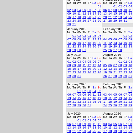
Mo
Tu
We
Th
Fr
Sa
Su
Mo
Tu
We
Th
Fr
Sa
01
01
02
03
04
02
03
04
05
06
07
08
06
07
08
09
10
11
09
10
11
12
13
14
15
13
14
15
16
17
18
16
17
18
19
20
21
22
20
21
22
23
24
25
23
24
25
26
27
28
29
27
28
29
30
31
30
31
January 2019
February 2019
Mo
Tu
We
Th
Fr
Sa
Su
Mo
Tu
We
Th
Fr
Sa
01
02
03
04
05
06
01
02
07
08
09
10
11
12
13
04
05
06
07
08
09
14
15
16
17
18
19
20
11
12
13
14
15
16
21
22
23
24
25
26
27
18
19
20
21
22
23
28
29
30
31
25
26
27
28
July 2019
August 2019
Mo
Tu
We
Th
Fr
Sa
Su
Mo
Tu
We
Th
Fr
Sa
01
02
03
04
05
06
07
01
02
03
08
09
10
11
12
13
14
05
06
07
08
09
10
15
16
17
18
19
20
21
12
13
14
15
16
17
22
23
24
25
26
27
28
19
20
21
22
23
24
29
30
31
26
27
28
29
30
31
January 2020
February 2020
Mo
Tu
We
Th
Fr
Sa
Su
Mo
Tu
We
Th
Fr
Sa
01
02
03
04
05
01
06
07
08
09
10
11
12
03
04
05
06
07
08
13
14
15
16
17
18
19
10
11
12
13
14
15
20
21
22
23
24
25
26
17
18
19
20
21
22
27
28
29
30
31
24
25
26
27
28
29
July 2020
August 2020
Mo
Tu
We
Th
Fr
Sa
Su
Mo
Tu
We
Th
Fr
Sa
01
02
03
04
05
01
06
07
08
09
10
11
12
03
04
05
06
07
08
13
14
15
16
17
18
19
10
11
12
13
14
15
20
21
22
23
24
25
26
17
18
19
20
21
22