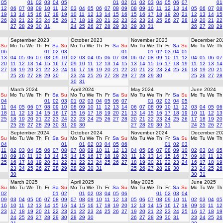
05
01
02
03
04
05
01
02
01
02
03
04
05
06
07
01
12
06
07
08
09
10
11
12
03
04
05
06
07
08
09
08
09
10
11
12
13
14
05
06
07
08
19
13
14
15
16
17
18
19
10
11
12
13
14
15
16
15
16
17
18
19
20
21
12
13
14
15
26
20
21
22
23
24
25
26
17
18
19
20
21
22
23
22
23
24
25
26
27
28
19
20
21
22
27
28
29
30
31
24
25
26
27
28
29
30
29
30
31
26
27
28
29
September 2023
October 2023
November 2023
December 20
Su
Mo
Tu
We
Th
Fr
Sa
Su
Mo
Tu
We
Th
Fr
Sa
Su
Mo
Tu
We
Th
Fr
Sa
Su
Mo
Tu
We
Th
06
01
02
03
01
01
02
03
04
05
13
04
05
06
07
08
09
10
02
03
04
05
06
07
08
06
07
08
09
10
11
12
04
05
06
07
20
11
12
13
14
15
16
17
09
10
11
12
13
14
15
13
14
15
16
17
18
19
11
12
13
14
27
18
19
20
21
22
23
24
16
17
18
19
20
21
22
20
21
22
23
24
25
26
18
19
20
21
25
26
27
28
29
30
23
24
25
26
27
28
29
27
28
29
30
25
26
27
28
30
31
March 2024
April 2024
May 2024
June 2024
Su
Mo
Tu
We
Th
Fr
Sa
Su
Mo
Tu
We
Th
Fr
Sa
Su
Mo
Tu
We
Th
Fr
Sa
Su
Mo
Tu
We
Th
04
01
02
03
01
02
03
04
05
06
07
01
02
03
04
05
11
04
05
06
07
08
09
10
08
09
10
11
12
13
14
06
07
08
09
10
11
12
03
04
05
06
18
11
12
13
14
15
16
17
15
16
17
18
19
20
21
13
14
15
16
17
18
19
10
11
12
13
25
18
19
20
21
22
23
24
22
23
24
25
26
27
28
20
21
22
23
24
25
26
17
18
19
20
25
26
27
28
29
30
31
29
30
27
28
29
30
31
24
25
26
27
September 2024
October 2024
November 2024
December 20
Su
Mo
Tu
We
Th
Fr
Sa
Su
Mo
Tu
We
Th
Fr
Sa
Su
Mo
Tu
We
Th
Fr
Sa
Su
Mo
Tu
We
Th
04
01
01
02
03
04
05
06
01
02
03
11
02
03
04
05
06
07
08
07
08
09
10
11
12
13
04
05
06
07
08
09
10
02
03
04
05
18
09
10
11
12
13
14
15
14
15
16
17
18
19
20
11
12
13
14
15
16
17
09
10
11
12
25
16
17
18
19
20
21
22
21
22
23
24
25
26
27
18
19
20
21
22
23
24
16
17
18
19
23
24
25
26
27
28
29
28
29
30
31
25
26
27
28
29
30
23
24
25
26
30
30
31
March 2025
April 2025
May 2025
June 2025
Su
Mo
Tu
We
Th
Fr
Sa
Su
Mo
Tu
We
Th
Fr
Sa
Su
Mo
Tu
We
Th
Fr
Sa
Su
Mo
Tu
We
Th
02
01
02
01
02
03
04
05
06
01
02
03
04
09
03
04
05
06
07
08
09
07
08
09
10
11
12
13
05
06
07
08
09
10
11
02
03
04
05
16
10
11
12
13
14
15
16
14
15
16
17
18
19
20
12
13
14
15
16
17
18
09
10
11
12
23
17
18
19
20
21
22
23
21
22
23
24
25
26
27
19
20
21
22
23
24
25
16
17
18
19
24
25
26
27
28
29
30
28
29
30
26
27
28
29
30
31
23
24
25
26