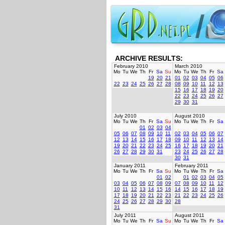
ARCHIVE RESULTS:
February 2010
March 2010
Mo
Tu
We
Th
Fr
Sa
Su
Mo
Tu
We
Th
Fr
Sa
19
20
21
01
02
03
04
05
06
22
23
24
25
26
27
28
08
09
10
11
12
13
15
16
17
18
19
20
22
23
24
25
26
27
29
30
31
July 2010
August 2010
Mo
Tu
We
Th
Fr
Sa
Su
Mo
Tu
We
Th
Fr
Sa
01
02
03
04
05
06
07
08
09
10
11
02
03
04
05
06
07
12
13
14
15
16
17
18
09
10
11
12
13
14
19
20
21
22
23
24
25
16
17
18
19
20
21
26
27
28
29
30
31
23
24
25
26
27
28
30
31
January 2011
February 2011
Mo
Tu
We
Th
Fr
Sa
Su
Mo
Tu
We
Th
Fr
Sa
01
02
01
02
03
04
05
03
04
05
06
07
08
09
07
08
09
10
11
12
10
11
12
13
14
15
16
14
15
16
17
18
19
17
18
19
20
21
22
23
21
22
23
24
25
26
24
25
26
27
28
29
30
28
31
July 2011
August 2011
Mo
Tu
We
Th
Fr
Sa
Su
Mo
Tu
We
Th
Fr
Sa