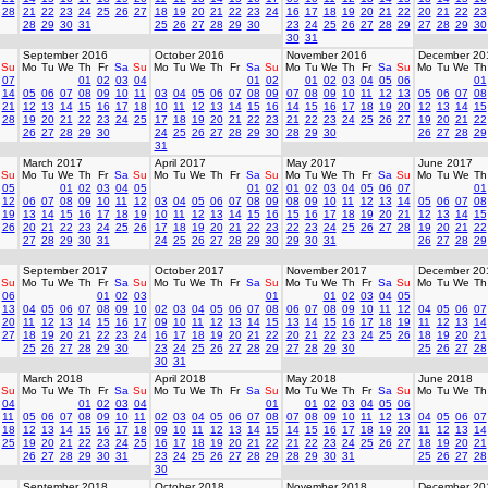
28
21
22
23
24
25
26
27
18
19
20
21
22
23
24
16
17
18
19
20
21
22
20
21
22
23
28
29
30
31
25
26
27
28
29
30
23
24
25
26
27
28
29
27
28
29
30
30
31
September 2016
October 2016
November 2016
December 20
Su
Mo
Tu
We
Th
Fr
Sa
Su
Mo
Tu
We
Th
Fr
Sa
Su
Mo
Tu
We
Th
Fr
Sa
Su
Mo
Tu
We
Th
07
01
02
03
04
01
02
01
02
03
04
05
06
01
14
05
06
07
08
09
10
11
03
04
05
06
07
08
09
07
08
09
10
11
12
13
05
06
07
08
21
12
13
14
15
16
17
18
10
11
12
13
14
15
16
14
15
16
17
18
19
20
12
13
14
15
28
19
20
21
22
23
24
25
17
18
19
20
21
22
23
21
22
23
24
25
26
27
19
20
21
22
26
27
28
29
30
24
25
26
27
28
29
30
28
29
30
26
27
28
29
31
March 2017
April 2017
May 2017
June 2017
Su
Mo
Tu
We
Th
Fr
Sa
Su
Mo
Tu
We
Th
Fr
Sa
Su
Mo
Tu
We
Th
Fr
Sa
Su
Mo
Tu
We
Th
05
01
02
03
04
05
01
02
01
02
03
04
05
06
07
01
12
06
07
08
09
10
11
12
03
04
05
06
07
08
09
08
09
10
11
12
13
14
05
06
07
08
19
13
14
15
16
17
18
19
10
11
12
13
14
15
16
15
16
17
18
19
20
21
12
13
14
15
26
20
21
22
23
24
25
26
17
18
19
20
21
22
23
22
23
24
25
26
27
28
19
20
21
22
27
28
29
30
31
24
25
26
27
28
29
30
29
30
31
26
27
28
29
September 2017
October 2017
November 2017
December 20
Su
Mo
Tu
We
Th
Fr
Sa
Su
Mo
Tu
We
Th
Fr
Sa
Su
Mo
Tu
We
Th
Fr
Sa
Su
Mo
Tu
We
Th
06
01
02
03
01
01
02
03
04
05
13
04
05
06
07
08
09
10
02
03
04
05
06
07
08
06
07
08
09
10
11
12
04
05
06
07
20
11
12
13
14
15
16
17
09
10
11
12
13
14
15
13
14
15
16
17
18
19
11
12
13
14
27
18
19
20
21
22
23
24
16
17
18
19
20
21
22
20
21
22
23
24
25
26
18
19
20
21
25
26
27
28
29
30
23
24
25
26
27
28
29
27
28
29
30
25
26
27
28
30
31
March 2018
April 2018
May 2018
June 2018
Su
Mo
Tu
We
Th
Fr
Sa
Su
Mo
Tu
We
Th
Fr
Sa
Su
Mo
Tu
We
Th
Fr
Sa
Su
Mo
Tu
We
Th
04
01
02
03
04
01
01
02
03
04
05
06
11
05
06
07
08
09
10
11
02
03
04
05
06
07
08
07
08
09
10
11
12
13
04
05
06
07
18
12
13
14
15
16
17
18
09
10
11
12
13
14
15
14
15
16
17
18
19
20
11
12
13
14
25
19
20
21
22
23
24
25
16
17
18
19
20
21
22
21
22
23
24
25
26
27
18
19
20
21
26
27
28
29
30
31
23
24
25
26
27
28
29
28
29
30
31
25
26
27
28
30
September 2018
October 2018
November 2018
December 20