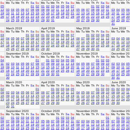
Su
Mo
Tu
We
Th
Fr
Sa
Su
Mo
Tu
We
Th
Fr
Sa
Su
Mo
Tu
We
Th
Fr
Sa
Su
Mo
Tu
We
Th
05
01
02
01
02
03
04
05
06
07
01
02
03
04
12
03
04
05
06
07
08
09
08
09
10
11
12
13
14
05
06
07
08
09
10
11
03
04
05
06
19
10
11
12
13
14
15
16
15
16
17
18
19
20
21
12
13
14
15
16
17
18
10
11
12
13
26
17
18
19
20
21
22
23
22
23
24
25
26
27
28
19
20
21
22
23
24
25
17
18
19
20
24
25
26
27
28
29
30
29
30
31
26
27
28
29
30
24
25
26
27
31
March 2019
April 2019
May 2019
June 2019
Su
Mo
Tu
We
Th
Fr
Sa
Su
Mo
Tu
We
Th
Fr
Sa
Su
Mo
Tu
We
Th
Fr
Sa
Su
Mo
Tu
We
Th
03
01
02
03
01
02
03
04
05
06
07
01
02
03
04
05
10
04
05
06
07
08
09
10
08
09
10
11
12
13
14
06
07
08
09
10
11
12
03
04
05
06
17
11
12
13
14
15
16
17
15
16
17
18
19
20
21
13
14
15
16
17
18
19
10
11
12
13
24
18
19
20
21
22
23
24
22
23
24
25
26
27
28
20
21
22
23
24
25
26
17
18
19
20
25
26
27
28
29
30
31
29
30
27
28
29
30
31
24
25
26
27
September 2019
October 2019
November 2019
December 20
Su
Mo
Tu
We
Th
Fr
Sa
Su
Mo
Tu
We
Th
Fr
Sa
Su
Mo
Tu
We
Th
Fr
Sa
Su
Mo
Tu
We
Th
04
01
01
02
03
04
05
06
01
02
03
11
02
03
04
05
06
07
08
07
08
09
10
11
12
13
04
05
06
07
08
09
10
02
03
04
05
18
09
10
11
12
13
14
15
14
15
16
17
18
19
20
11
12
13
14
15
16
17
09
10
11
12
25
16
17
18
19
20
21
22
21
22
23
24
25
26
27
18
19
20
21
22
23
24
16
17
18
19
23
24
25
26
27
28
29
28
29
30
31
25
26
27
28
29
30
23
24
25
26
30
30
31
March 2020
April 2020
May 2020
June 2020
Su
Mo
Tu
We
Th
Fr
Sa
Su
Mo
Tu
We
Th
Fr
Sa
Su
Mo
Tu
We
Th
Fr
Sa
Su
Mo
Tu
We
Th
02
01
01
02
03
04
05
01
02
03
01
02
03
04
09
02
03
04
05
06
07
08
06
07
08
09
10
11
12
04
05
06
07
08
09
10
08
09
10
11
16
09
10
11
12
13
14
15
13
14
15
16
17
18
19
11
12
13
14
15
16
17
15
16
17
18
23
16
17
18
19
20
21
22
20
21
22
23
24
25
26
18
19
20
21
22
23
24
22
23
24
25
23
24
25
26
27
28
29
27
28
29
30
25
26
27
28
29
30
31
29
30
30
31
September 2020
October 2020
November 2020
December 20
Su
Mo
Tu
We
Th
Fr
Sa
Su
Mo
Tu
We
Th
Fr
Sa
Su
Mo
Tu
We
Th
Fr
Sa
Su
Mo
Tu
We
Th
02
01
02
03
04
05
06
01
02
03
04
01
01
02
03
09
07
08
09
10
11
12
13
05
06
07
08
09
10
11
02
03
04
05
06
07
08
07
08
09
10
16
14
15
16
17
18
19
20
12
13
14
15
16
17
18
09
10
11
12
13
14
15
14
15
16
17
23
21
22
23
24
25
26
27
19
20
21
22
23
24
25
16
17
18
19
20
21
22
21
22
23
24