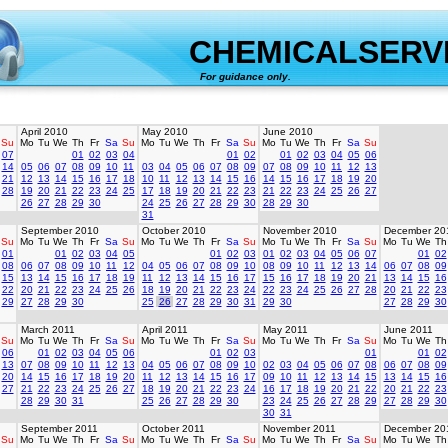
CHEMICALSERV
For guidance only.
created 
April 2010
May 2010
June 2010
Su
Mo
Tu
We
Th
Fr
Sa
Su
Mo
Tu
We
Th
Fr
Sa
Su
Mo
Tu
We
Th
Fr
Sa
Su
07
01
02
03
04
01
02
01
02
03
04
05
06
14
05
06
07
08
09
10
11
03
04
05
06
07
08
09
07
08
09
10
11
12
13
21
12
13
14
15
16
17
18
10
11
12
13
14
15
16
14
15
16
17
18
19
20
28
19
20
21
22
23
24
25
17
18
19
20
21
22
23
21
22
23
24
25
26
27
26
27
28
29
30
24
25
26
27
28
29
30
28
29
30
31
September 2010
October 2010
November 2010
December 20
Su
Mo
Tu
We
Th
Fr
Sa
Su
Mo
Tu
We
Th
Fr
Sa
Su
Mo
Tu
We
Th
Fr
Sa
Su
Mo
Tu
We
Th
01
01
02
03
04
05
01
02
03
01
02
03
04
05
06
07
01
02
08
06
07
08
09
10
11
12
04
05
06
07
08
09
10
08
09
10
11
12
13
14
06
07
08
09
15
13
14
15
16
17
18
19
11
12
13
14
15
16
17
15
16
17
18
19
20
21
13
14
15
16
22
20
21
22
23
24
25
26
18
19
20
21
22
23
24
22
23
24
25
26
27
28
20
21
22
23
29
27
28
29
30
25
26
27
28
29
30
31
29
30
27
28
29
30
March 2011
April 2011
May 2011
June 2011
Su
Mo
Tu
We
Th
Fr
Sa
Su
Mo
Tu
We
Th
Fr
Sa
Su
Mo
Tu
We
Th
Fr
Sa
Su
Mo
Tu
We
Th
06
01
02
03
04
05
06
01
02
03
01
01
02
13
07
08
09
10
11
12
13
04
05
06
07
08
09
10
02
03
04
05
06
07
08
06
07
08
09
20
14
15
16
17
18
19
20
11
12
13
14
15
16
17
09
10
11
12
13
14
15
13
14
15
16
27
21
22
23
24
25
26
27
18
19
20
21
22
23
24
16
17
18
19
20
21
22
20
21
22
23
28
29
30
31
25
26
27
28
29
30
23
24
25
26
27
28
29
27
28
29
30
30
31
September 2011
October 2011
November 2011
December 20
Su
Mo
Tu
We
Th
Fr
Sa
Su
Mo
Tu
We
Th
Fr
Sa
Su
Mo
Tu
We
Th
Fr
Sa
Su
Mo
Tu
We
Th