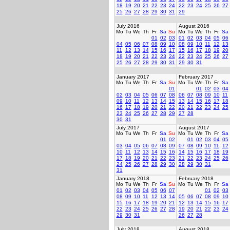
18
19
20
21
22
23
24
22
23
24
25
26
27
25
26
27
28
29
30
31
29
July 2016
August 2016
Mo
Tu
We
Th
Fr
Sa
Su
Mo
Tu
We
Th
Fr
Sa
01
02
03
01
02
03
04
05
06
04
05
06
07
08
09
10
08
09
10
11
12
13
11
12
13
14
15
16
17
15
16
17
18
19
20
18
19
20
21
22
23
24
22
23
24
25
26
27
25
26
27
28
29
30
31
29
30
31
January 2017
February 2017
Mo
Tu
We
Th
Fr
Sa
Su
Mo
Tu
We
Th
Fr
Sa
01
01
02
03
04
02
03
04
05
06
07
08
06
07
08
09
10
11
09
10
11
12
13
14
15
13
14
15
16
17
18
16
17
18
19
20
21
22
20
21
22
23
24
25
23
24
25
26
27
28
29
27
28
30
31
July 2017
August 2017
Mo
Tu
We
Th
Fr
Sa
Su
Mo
Tu
We
Th
Fr
Sa
01
02
01
02
03
04
05
03
04
05
06
07
08
09
07
08
09
10
11
12
10
11
12
13
14
15
16
14
15
16
17
18
19
17
18
19
20
21
22
23
21
22
23
24
25
26
24
25
26
27
28
29
30
28
29
30
31
31
January 2018
February 2018
Mo
Tu
We
Th
Fr
Sa
Su
Mo
Tu
We
Th
Fr
Sa
01
02
03
04
05
06
07
01
02
03
08
09
10
11
12
13
14
05
06
07
08
09
10
15
16
17
18
19
20
21
12
13
14
15
16
17
22
23
24
25
26
27
28
19
20
21
22
23
24
29
30
31
26
27
28
July 2018
August 2018