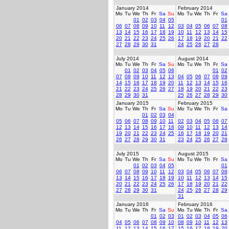
January 2014
February 2014
Mo
Tu
We
Th
Fr
Sa
Su
Mo
Tu
We
Th
Fr
Sa
01
02
03
04
05
01
06
07
08
09
10
11
12
03
04
05
06
07
08
13
14
15
16
17
18
19
10
11
12
13
14
15
20
21
22
23
24
25
26
17
18
19
20
21
22
27
28
29
30
31
24
25
26
27
28
July 2014
August 2014
Mo
Tu
We
Th
Fr
Sa
Su
Mo
Tu
We
Th
Fr
Sa
01
02
03
04
05
06
01
02
07
08
09
10
11
12
13
04
05
06
07
08
09
14
15
16
17
18
19
20
11
12
13
14
15
16
21
22
23
24
25
26
27
18
19
20
21
22
23
28
29
30
31
25
26
27
28
29
30
January 2015
February 2015
Mo
Tu
We
Th
Fr
Sa
Su
Mo
Tu
We
Th
Fr
Sa
01
02
03
04
05
06
07
08
09
10
11
02
03
04
05
06
07
12
13
14
15
16
17
18
09
10
11
12
13
14
19
20
21
22
23
24
25
16
17
18
19
20
21
26
27
28
29
30
31
23
24
25
26
27
28
July 2015
August 2015
Mo
Tu
We
Th
Fr
Sa
Su
Mo
Tu
We
Th
Fr
Sa
01
02
03
04
05
01
06
07
08
09
10
11
12
03
04
05
06
07
08
13
14
15
16
17
18
19
10
11
12
13
14
15
20
21
22
23
24
25
26
17
18
19
20
21
22
27
28
29
30
31
24
25
26
27
28
29
31
January 2016
February 2016
Mo
Tu
We
Th
Fr
Sa
Su
Mo
Tu
We
Th
Fr
Sa
01
02
03
01
02
03
04
05
06
04
05
06
07
08
09
10
08
09
10
11
12
13
11
12
13
14
15
16
17
15
16
17
18
19
20