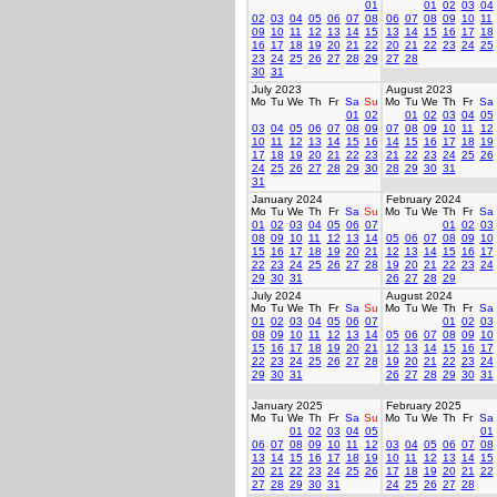
01
01
02
03
04
02
03
04
05
06
07
08
06
07
08
09
10
11
09
10
11
12
13
14
15
13
14
15
16
17
18
16
17
18
19
20
21
22
20
21
22
23
24
25
23
24
25
26
27
28
29
27
28
30
31
July 2023
August 2023
Mo
Tu
We
Th
Fr
Sa
Su
Mo
Tu
We
Th
Fr
Sa
01
02
01
02
03
04
05
03
04
05
06
07
08
09
07
08
09
10
11
12
10
11
12
13
14
15
16
14
15
16
17
18
19
17
18
19
20
21
22
23
21
22
23
24
25
26
24
25
26
27
28
29
30
28
29
30
31
31
January 2024
February 2024
Mo
Tu
We
Th
Fr
Sa
Su
Mo
Tu
We
Th
Fr
Sa
01
02
03
04
05
06
07
01
02
03
08
09
10
11
12
13
14
05
06
07
08
09
10
15
16
17
18
19
20
21
12
13
14
15
16
17
22
23
24
25
26
27
28
19
20
21
22
23
24
29
30
31
26
27
28
29
July 2024
August 2024
Mo
Tu
We
Th
Fr
Sa
Su
Mo
Tu
We
Th
Fr
Sa
01
02
03
04
05
06
07
01
02
03
08
09
10
11
12
13
14
05
06
07
08
09
10
15
16
17
18
19
20
21
12
13
14
15
16
17
22
23
24
25
26
27
28
19
20
21
22
23
24
29
30
31
26
27
28
29
30
31
January 2025
February 2025
Mo
Tu
We
Th
Fr
Sa
Su
Mo
Tu
We
Th
Fr
Sa
01
02
03
04
05
01
06
07
08
09
10
11
12
03
04
05
06
07
08
13
14
15
16
17
18
19
10
11
12
13
14
15
20
21
22
23
24
25
26
17
18
19
20
21
22
27
28
29
30
31
24
25
26
27
28