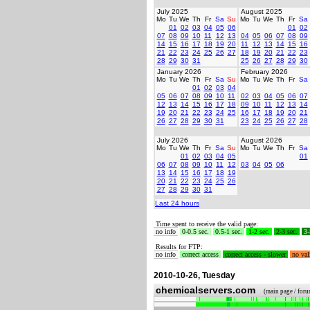
July 2025
August 2025
Mo
Tu
We
Th
Fr
Sa
Su
Mo
Tu
We
Th
Fr
Sa
01
02
03
04
05
06
01
02
07
08
09
10
11
12
13
04
05
06
07
08
09
14
15
16
17
18
19
20
11
12
13
14
15
16
21
22
23
24
25
26
27
18
19
20
21
22
23
28
29
30
31
25
26
27
28
29
30
January 2026
February 2026
Mo
Tu
We
Th
Fr
Sa
Su
Mo
Tu
We
Th
Fr
Sa
01
02
03
04
05
06
07
08
09
10
11
02
03
04
05
06
07
12
13
14
15
16
17
18
09
10
11
12
13
14
19
20
21
22
23
24
25
16
17
18
19
20
21
26
27
28
29
30
31
23
24
25
26
27
28
July 2026
August 2026
Mo
Tu
We
Th
Fr
Sa
Su
Mo
Tu
We
Th
Fr
Sa
01
02
03
04
05
01
06
07
08
09
10
11
12
03
04
05
06
13
14
15
16
17
18
19
20
21
22
23
24
25
26
27
28
29
30
31
Last 24 hours
Time spent to receive the valid page:
no info
0-0.5 sec.
0.5-1 sec.
1-2 sec.
2-3 sec.
3-
Results for FTP:
no info
correct access
correct access - slower
no val
2010-10-26, Tuesday
chemicalservers.com
(main page / for