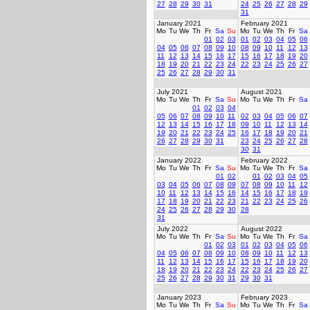
27
28
29
30
31
24
25
26
27
28
29
31
January 2021
February 2021
Mo
Tu
We
Th
Fr
Sa
Su
Mo
Tu
We
Th
Fr
Sa
01
02
03
01
02
03
04
05
06
04
05
06
07
08
09
10
08
09
10
11
12
13
11
12
13
14
15
16
17
15
16
17
18
19
20
18
19
20
21
22
23
24
22
23
24
25
26
27
25
26
27
28
29
30
31
July 2021
August 2021
Mo
Tu
We
Th
Fr
Sa
Su
Mo
Tu
We
Th
Fr
Sa
01
02
03
04
05
06
07
08
09
10
11
02
03
04
05
06
07
12
13
14
15
16
17
18
09
10
11
12
13
14
19
20
21
22
23
24
25
16
17
18
19
20
21
26
27
28
29
30
31
23
24
25
26
27
28
30
31
January 2022
February 2022
Mo
Tu
We
Th
Fr
Sa
Su
Mo
Tu
We
Th
Fr
Sa
01
02
01
02
03
04
05
03
04
05
06
07
08
09
07
08
09
10
11
12
10
11
12
13
14
15
16
14
15
16
17
18
19
17
18
19
20
21
22
23
21
22
23
24
25
26
24
25
26
27
28
29
30
28
31
July 2022
August 2022
Mo
Tu
We
Th
Fr
Sa
Su
Mo
Tu
We
Th
Fr
Sa
01
02
03
01
02
03
04
05
06
04
05
06
07
08
09
10
08
09
10
11
12
13
11
12
13
14
15
16
17
15
16
17
18
19
20
18
19
20
21
22
23
24
22
23
24
25
26
27
25
26
27
28
29
30
31
29
30
31
January 2023
February 2023
Mo
Tu
We
Th
Fr
Sa
Su
Mo
Tu
We
Th
Fr
Sa