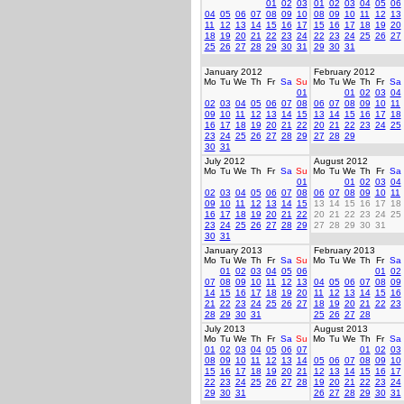
01
02
03
01
02
03
04
05
06
04
05
06
07
08
09
10
08
09
10
11
12
13
11
12
13
14
15
16
17
15
16
17
18
19
20
18
19
20
21
22
23
24
22
23
24
25
26
27
25
26
27
28
29
30
31
29
30
31
January 2012
February 2012
Mo
Tu
We
Th
Fr
Sa
Su
Mo
Tu
We
Th
Fr
Sa
01
01
02
03
04
02
03
04
05
06
07
08
06
07
08
09
10
11
09
10
11
12
13
14
15
13
14
15
16
17
18
16
17
18
19
20
21
22
20
21
22
23
24
25
23
24
25
26
27
28
29
27
28
29
30
31
July 2012
August 2012
Mo
Tu
We
Th
Fr
Sa
Su
Mo
Tu
We
Th
Fr
Sa
01
01
02
03
04
02
03
04
05
06
07
08
06
07
08
09
10
11
09
10
11
12
13
14
15
13
14
15
16
17
18
16
17
18
19
20
21
22
20
21
22
23
24
25
23
24
25
26
27
28
29
27
28
29
30
31
30
31
January 2013
February 2013
Mo
Tu
We
Th
Fr
Sa
Su
Mo
Tu
We
Th
Fr
Sa
01
02
03
04
05
06
01
02
07
08
09
10
11
12
13
04
05
06
07
08
09
14
15
16
17
18
19
20
11
12
13
14
15
16
21
22
23
24
25
26
27
18
19
20
21
22
23
28
29
30
31
25
26
27
28
July 2013
August 2013
Mo
Tu
We
Th
Fr
Sa
Su
Mo
Tu
We
Th
Fr
Sa
01
02
03
04
05
06
07
01
02
03
08
09
10
11
12
13
14
05
06
07
08
09
10
15
16
17
18
19
20
21
12
13
14
15
16
17
22
23
24
25
26
27
28
19
20
21
22
23
24
29
30
31
26
27
28
29
30
31