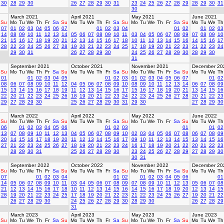
30
28
29
30
26
27
28
29
30
31
23
24
25
26
27
28
29
28
29
30
31
30
March 2021
April 2021
May 2021
June 2021
Su
Mo
Tu
We
Th
Fr
Sa
Su
Mo
Tu
We
Th
Fr
Sa
Su
Mo
Tu
We
Th
Fr
Sa
Su
Mo
Tu
We
Th
07
01
02
03
04
05
06
07
01
02
03
04
01
02
01
02
03
14
08
09
10
11
12
13
14
05
06
07
08
09
10
11
03
04
05
06
07
08
09
07
08
09
10
21
15
16
17
18
19
20
21
12
13
14
15
16
17
18
10
11
12
13
14
15
16
14
15
16
17
28
22
23
24
25
26
27
28
19
20
21
22
23
24
25
17
18
19
20
21
22
23
21
22
23
24
29
30
31
26
27
28
29
30
24
25
26
27
28
29
30
28
29
30
31
September 2021
October 2021
November 2021
December 20
Su
Mo
Tu
We
Th
Fr
Sa
Su
Mo
Tu
We
Th
Fr
Sa
Su
Mo
Tu
We
Th
Fr
Sa
Su
Mo
Tu
We
Th
01
01
02
03
04
05
01
02
03
01
02
03
04
05
06
07
01
02
08
06
07
08
09
10
11
12
04
05
06
07
08
09
10
08
09
10
11
12
13
14
06
07
08
09
15
13
14
15
16
17
18
19
11
12
13
14
15
16
17
15
16
17
18
19
20
21
13
14
15
16
22
20
21
22
23
24
25
26
18
19
20
21
22
23
24
22
23
24
25
26
27
28
20
21
22
23
29
27
28
29
30
25
26
27
28
29
30
31
29
30
27
28
29
30
March 2022
April 2022
May 2022
June 2022
Su
Mo
Tu
We
Th
Fr
Sa
Su
Mo
Tu
We
Th
Fr
Sa
Su
Mo
Tu
We
Th
Fr
Sa
Su
Mo
Tu
We
Th
06
01
02
03
04
05
06
01
02
03
01
01
02
13
07
08
09
10
11
12
13
04
05
06
07
08
09
10
02
03
04
05
06
07
08
06
07
08
09
20
14
15
16
17
18
19
20
11
12
13
14
15
16
17
09
10
11
12
13
14
15
13
14
15
16
27
21
22
23
24
25
26
27
18
19
20
21
22
23
24
16
17
18
19
20
21
22
20
21
22
23
28
29
30
31
25
26
27
28
29
30
23
24
25
26
27
28
29
27
28
29
30
30
31
September 2022
October 2022
November 2022
December 20
Su
Mo
Tu
We
Th
Fr
Sa
Su
Mo
Tu
We
Th
Fr
Sa
Su
Mo
Tu
We
Th
Fr
Sa
Su
Mo
Tu
We
Th
07
01
02
03
04
01
02
01
02
03
04
05
06
01
14
05
06
07
08
09
10
11
03
04
05
06
07
08
09
07
08
09
10
11
12
13
05
06
07
08
21
12
13
14
15
16
17
18
10
11
12
13
14
15
16
14
15
16
17
18
19
20
12
13
14
15
28
19
20
21
22
23
24
25
17
18
19
20
21
22
23
21
22
23
24
25
26
27
19
20
21
22
26
27
28
29
30
24
25
26
27
28
29
30
28
29
30
26
27
28
29
31
March 2023
April 2023
May 2023
June 2023
Su
Mo
Tu
We
Th
Fr
Sa
Su
Mo
Tu
We
Th
Fr
Sa
Su
Mo
Tu
We
Th
Fr
Sa
Su
Mo
Tu
We
Th