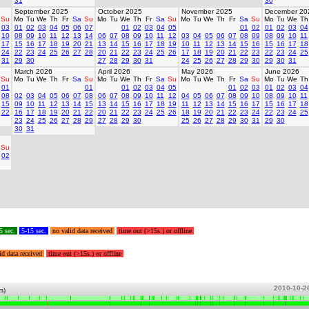
31
30
September 2025
October 2025
November 2025
December 20
Su
Mo
Tu
We
Th
Fr
Sa
Su
Mo
Tu
We
Th
Fr
Sa
Su
Mo
Tu
We
Th
Fr
Sa
Su
Mo
Tu
We
Th
03
01
02
03
04
05
06
07
01
02
03
04
05
01
02
01
02
03
04
10
08
09
10
11
12
13
14
06
07
08
09
10
11
12
03
04
05
06
07
08
09
08
09
10
11
17
15
16
17
18
19
20
21
13
14
15
16
17
18
19
10
11
12
13
14
15
16
15
16
17
18
24
22
23
24
25
26
27
28
20
21
22
23
24
25
26
17
18
19
20
21
22
23
22
23
24
25
31
29
30
27
28
29
30
31
24
25
26
27
28
29
30
29
30
31
March 2026
April 2026
May 2026
June 2026
Su
Mo
Tu
We
Th
Fr
Sa
Su
Mo
Tu
We
Th
Fr
Sa
Su
Mo
Tu
We
Th
Fr
Sa
Su
Mo
Tu
We
Th
01
01
01
02
03
04
05
01
02
03
01
02
03
04
08
02
03
04
05
06
07
08
06
07
08
09
10
11
12
04
05
06
07
08
09
10
08
09
10
11
15
09
10
11
12
13
14
15
13
14
15
16
17
18
19
11
12
13
14
15
16
17
15
16
17
18
22
16
17
18
19
20
21
22
20
21
22
23
24
25
26
18
19
20
21
22
23
24
22
23
24
25
23
24
25
26
27
28
29
27
28
29
30
25
26
27
28
29
30
31
29
30
30
31
Su
02
5 sec.
5-15 sec.
no valid data received
time out (>15s.) or offline
id data received
time out (>15s.) or offline
2010-10-2
um)