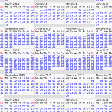
March 2014
April 2014
May 2014
June 2014
Su
Mo
Tu
We
Th
Fr
Sa
Su
Mo
Tu
We
Th
Fr
Sa
Su
Mo
Tu
We
Th
Fr
Sa
Su
Mo
Tu
We
Th
02
01
02
01
02
03
04
05
06
01
02
03
04
09
03
04
05
06
07
08
09
07
08
09
10
11
12
13
05
06
07
08
09
10
11
02
03
04
05
16
10
11
12
13
14
15
16
14
15
16
17
18
19
20
12
13
14
15
16
17
18
09
10
11
12
23
17
18
19
20
21
22
23
21
22
23
24
25
26
27
19
20
21
22
23
24
25
16
17
18
19
24
25
26
27
28
29
30
28
29
30
26
27
28
29
30
31
23
24
25
26
31
30
September 2014
October 2014
November 2014
December 20
Su
Mo
Tu
We
Th
Fr
Sa
Su
Mo
Tu
We
Th
Fr
Sa
Su
Mo
Tu
We
Th
Fr
Sa
Su
Mo
Tu
We
Th
03
01
02
03
04
05
06
07
01
02
03
04
05
01
02
01
02
03
04
10
08
09
10
11
12
13
14
06
07
08
09
10
11
12
03
04
05
06
07
08
09
08
09
10
11
17
15
16
17
18
19
20
21
13
14
15
16
17
18
19
10
11
12
13
14
15
16
15
16
17
18
24
22
23
24
25
26
27
28
20
21
22
23
24
25
26
17
18
19
20
21
22
23
22
23
24
25
31
29
30
27
28
29
30
31
24
25
26
27
28
29
30
29
30
31
March 2015
April 2015
May 2015
June 2015
Su
Mo
Tu
We
Th
Fr
Sa
Su
Mo
Tu
We
Th
Fr
Sa
Su
Mo
Tu
We
Th
Fr
Sa
Su
Mo
Tu
We
Th
01
01
01
02
03
04
05
01
02
03
01
02
03
04
08
02
03
04
05
06
07
08
06
07
08
09
10
11
12
04
05
06
07
08
09
10
08
09
10
11
15
09
10
11
12
13
14
15
13
14
15
16
17
18
19
11
12
13
14
15
16
17
15
16
17
18
22
16
17
18
19
20
21
22
20
21
22
23
24
25
26
18
19
20
21
22
23
24
22
23
24
25
23
24
25
26
27
28
29
27
28
29
30
25
26
27
28
29
30
31
29
30
30
31
September 2015
October 2015
November 2015
December 20
Su
Mo
Tu
We
Th
Fr
Sa
Su
Mo
Tu
We
Th
Fr
Sa
Su
Mo
Tu
We
Th
Fr
Sa
Su
Mo
Tu
We
Th
02
01
02
03
04
05
06
01
02
03
04
01
01
02
03
09
07
08
09
10
11
12
13
05
06
07
08
09
10
11
02
03
04
05
06
07
08
07
08
09
10
16
14
15
16
17
18
19
20
12
13
14
15
16
17
18
09
10
11
12
13
14
15
14
15
16
17
23
21
22
23
24
25
26
27
19
20
21
22
23
24
25
16
17
18
19
20
21
22
21
22
23
24
30
28
29
30
26
27
28
29
30
31
23
24
25
26
27
28
29
28
29
30
31
30
March 2016
April 2016
May 2016
June 2016
Su
Mo
Tu
We
Th
Fr
Sa
Su
Mo
Tu
We
Th
Fr
Sa
Su
Mo
Tu
We
Th
Fr
Sa
Su
Mo
Tu
We
Th
07
01
02
03
04
05
06
01
02
03
01
01
02
14
07
08
09
10
11
12
13
04
05
06
07
08
09
10
02
03
04
05
06
07
08
06
07
08
09
21
14
15
16
17
18
19
20
11
12
13
14
15
16
17
09
10
11
12
13
14
15
13
14
15
16