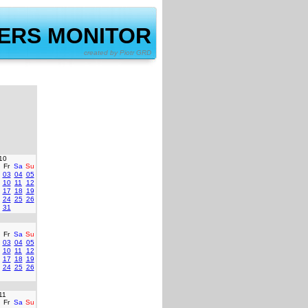
ERS MONITOR
by Piotr GRD
10
Fr
Sa
Su
03
04
05
10
11
12
17
18
19
24
25
26
31
Fr
Sa
Su
03
04
05
10
11
12
17
18
19
24
25
26
11
Fr
Sa
Su