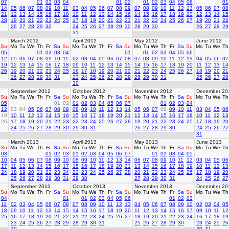
07
01
02
03
04
01
02
01
02
03
04
05
06
01
14
05
06
07
08
09
10
11
03
04
05
06
07
08
09
07
08
09
10
11
12
13
05
06
07
08
21
12
13
14
15
16
17
18
10
11
12
13
14
15
16
14
15
16
17
18
19
20
12
13
14
15
28
19
20
21
22
23
24
25
17
18
19
20
21
22
23
21
22
23
24
25
26
27
19
20
21
22
26
27
28
29
30
24
25
26
27
28
29
30
28
29
30
26
27
28
29
31
March 2012
April 2012
May 2012
June 2012
Su
Mo
Tu
We
Th
Fr
Sa
Su
Mo
Tu
We
Th
Fr
Sa
Su
Mo
Tu
We
Th
Fr
Sa
Su
Mo
Tu
We
Th
05
01
02
03
04
01
01
02
03
04
05
06
12
05
06
07
08
09
10
11
02
03
04
05
06
07
08
07
08
09
10
11
12
13
04
05
06
07
19
12
13
14
15
16
17
18
09
10
11
12
13
14
15
14
15
16
17
18
19
20
11
12
13
14
26
19
20
21
22
23
24
25
16
17
18
19
20
21
22
21
22
23
24
25
26
27
18
19
20
21
26
27
28
29
30
31
23
24
25
26
27
28
29
28
29
30
31
25
26
27
28
30
September 2012
October 2012
November 2012
December 20
Su
Mo
Tu
We
Th
Fr
Sa
Su
Mo
Tu
We
Th
Fr
Sa
Su
Mo
Tu
We
Th
Fr
Sa
Su
Mo
Tu
We
Th
05
01
02
01
02
03
04
05
06
07
01
02
03
04
12
03
04
05
06
07
08
09
08
09
10
11
12
13
14
05
06
07
08
09
10
11
03
04
05
06
19
10
11
12
13
14
15
16
15
16
17
18
19
20
21
12
13
14
15
16
17
18
10
11
12
13
26
17
18
19
20
21
22
23
22
23
24
25
26
27
28
19
20
21
22
23
24
25
17
18
19
20
24
25
26
27
28
29
30
29
30
31
26
27
28
29
30
24
25
26
27
31
March 2013
April 2013
May 2013
June 2013
Su
Mo
Tu
We
Th
Fr
Sa
Su
Mo
Tu
We
Th
Fr
Sa
Su
Mo
Tu
We
Th
Fr
Sa
Su
Mo
Tu
We
Th
03
01
02
03
01
02
03
04
05
06
07
01
02
03
04
05
10
04
05
06
07
08
09
10
08
09
10
11
12
13
14
06
07
08
09
10
11
12
03
04
05
06
17
11
12
13
14
15
16
17
15
16
17
18
19
20
21
13
14
15
16
17
18
19
10
11
12
13
24
18
19
20
21
22
23
24
22
23
24
25
26
27
28
20
21
22
23
24
25
26
17
18
19
20
25
26
27
28
29
30
31
29
30
27
28
29
30
31
24
25
26
27
September 2013
October 2013
November 2013
December 20
Su
Mo
Tu
We
Th
Fr
Sa
Su
Mo
Tu
We
Th
Fr
Sa
Su
Mo
Tu
We
Th
Fr
Sa
Su
Mo
Tu
We
Th
04
01
01
02
03
04
05
06
01
02
03
11
02
03
04
05
06
07
08
07
08
09
10
11
12
13
04
05
06
07
08
09
10
02
03
04
05
18
09
10
11
12
13
14
15
14
15
16
17
18
19
20
11
12
13
14
15
16
17
09
10
11
12
25
16
17
18
19
20
21
22
21
22
23
24
25
26
27
18
19
20
21
22
23
24
16
17
18
19
23
24
25
26
27
28
29
28
29
30
31
25
26
27
28
29
30
23
24
25
26
30
30
31