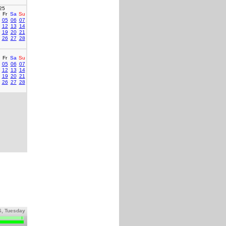
25
Fr
Sa
Su
05
06
07
12
13
14
19
20
21
26
27
28
Fr
Sa
Su
05
06
07
12
13
14
19
20
21
26
27
28
6, Tuesday