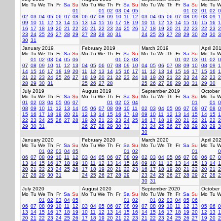
Mo
Tu
We
Th
Fr
Sa
Su
Mo
Tu
We
Th
Fr
Sa
Su
Mo
Tu
We
Th
Fr
Sa
Su
Mo
Tu
W
01
01
02
03
04
05
01
02
01
02
0
02
03
04
05
06
07
08
06
07
08
09
10
11
12
03
04
05
06
07
08
09
08
09
1
09
10
11
12
13
14
15
13
14
15
16
17
18
19
10
11
12
13
14
15
16
15
16
1
16
17
18
19
20
21
22
20
21
22
23
24
25
26
17
18
19
20
21
22
23
22
23
2
23
24
25
26
27
28
29
27
28
29
30
31
24
25
26
27
28
29
30
29
30
3
30
31
January 2019
February 2019
March 2019
April 20
Mo
Tu
We
Th
Fr
Sa
Su
Mo
Tu
We
Th
Fr
Sa
Su
Mo
Tu
We
Th
Fr
Sa
Su
Mo
Tu
W
01
02
03
04
05
06
01
02
03
01
02
03
01
02
0
07
08
09
10
11
12
13
04
05
06
07
08
09
10
04
05
06
07
08
09
10
08
09
1
14
15
16
17
18
19
20
11
12
13
14
15
16
17
11
12
13
14
15
16
17
15
16
1
21
22
23
24
25
26
27
18
19
20
21
22
23
24
18
19
20
21
22
23
24
22
23
2
28
29
30
31
25
26
27
28
25
26
27
28
29
30
31
29
30
July 2019
August 2019
September 2019
October
Mo
Tu
We
Th
Fr
Sa
Su
Mo
Tu
We
Th
Fr
Sa
Su
Mo
Tu
We
Th
Fr
Sa
Su
Mo
Tu
W
01
02
03
04
05
06
07
01
02
03
04
01
01
0
08
09
10
11
12
13
14
05
06
07
08
09
10
11
02
03
04
05
06
07
08
07
08
0
15
16
17
18
19
20
21
12
13
14
15
16
17
18
09
10
11
12
13
14
15
14
15
1
22
23
24
25
26
27
28
19
20
21
22
23
24
25
16
17
18
19
20
21
22
21
22
2
29
30
31
26
27
28
29
30
31
23
24
25
26
27
28
29
28
29
3
30
January 2020
February 2020
March 2020
April 20
Mo
Tu
We
Th
Fr
Sa
Su
Mo
Tu
We
Th
Fr
Sa
Su
Mo
Tu
We
Th
Fr
Sa
Su
Mo
Tu
W
01
02
03
04
05
01
02
01
0
06
07
08
09
10
11
12
03
04
05
06
07
08
09
02
03
04
05
06
07
08
06
07
0
13
14
15
16
17
18
19
10
11
12
13
14
15
16
09
10
11
12
13
14
15
13
14
1
20
21
22
23
24
25
26
17
18
19
20
21
22
23
16
17
18
19
20
21
22
20
21
2
27
28
29
30
31
24
25
26
27
28
29
23
24
25
26
27
28
29
27
28
2
30
31
July 2020
August 2020
September 2020
October
Mo
Tu
We
Th
Fr
Sa
Su
Mo
Tu
We
Th
Fr
Sa
Su
Mo
Tu
We
Th
Fr
Sa
Su
Mo
Tu
W
01
02
03
04
05
01
02
01
02
03
04
05
06
06
07
08
09
10
11
12
03
04
05
06
07
08
09
07
08
09
10
11
12
13
05
06
0
13
14
15
16
17
18
19
10
11
12
13
14
15
16
14
15
16
17
18
19
20
12
13
1
20
21
22
23
24
25
26
17
18
19
20
21
22
23
21
22
23
24
25
26
27
19
20
2