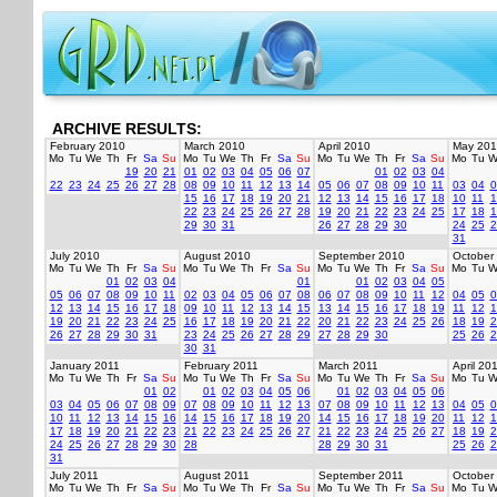
ARCHIVE RESULTS:
February 2010
March 2010
April 2010
May 201
Mo
Tu
We
Th
Fr
Sa
Su
Mo
Tu
We
Th
Fr
Sa
Su
Mo
Tu
We
Th
Fr
Sa
Su
Mo
Tu
W
19
20
21
01
02
03
04
05
06
07
01
02
03
04
22
23
24
25
26
27
28
08
09
10
11
12
13
14
05
06
07
08
09
10
11
03
04
0
15
16
17
18
19
20
21
12
13
14
15
16
17
18
10
11
1
22
23
24
25
26
27
28
19
20
21
22
23
24
25
17
18
1
29
30
31
26
27
28
29
30
24
25
2
31
July 2010
August 2010
September 2010
October
Mo
Tu
We
Th
Fr
Sa
Su
Mo
Tu
We
Th
Fr
Sa
Su
Mo
Tu
We
Th
Fr
Sa
Su
Mo
Tu
W
01
02
03
04
01
01
02
03
04
05
05
06
07
08
09
10
11
02
03
04
05
06
07
08
06
07
08
09
10
11
12
04
05
0
12
13
14
15
16
17
18
09
10
11
12
13
14
15
13
14
15
16
17
18
19
11
12
1
19
20
21
22
23
24
25
16
17
18
19
20
21
22
20
21
22
23
24
25
26
18
19
2
26
27
28
29
30
31
23
24
25
26
27
28
29
27
28
29
30
25
26
2
30
31
January 2011
February 2011
March 2011
April 20
Mo
Tu
We
Th
Fr
Sa
Su
Mo
Tu
We
Th
Fr
Sa
Su
Mo
Tu
We
Th
Fr
Sa
Su
Mo
Tu
W
01
02
01
02
03
04
05
06
01
02
03
04
05
06
03
04
05
06
07
08
09
07
08
09
10
11
12
13
07
08
09
10
11
12
13
04
05
0
10
11
12
13
14
15
16
14
15
16
17
18
19
20
14
15
16
17
18
19
20
11
12
1
17
18
19
20
21
22
23
21
22
23
24
25
26
27
21
22
23
24
25
26
27
18
19
2
24
25
26
27
28
29
30
28
28
29
30
31
25
26
2
31
July 2011
August 2011
September 2011
October
Mo
Tu
We
Th
Fr
Sa
Su
Mo
Tu
We
Th
Fr
Sa
Su
Mo
Tu
We
Th
Fr
Sa
Su
Mo
Tu
W