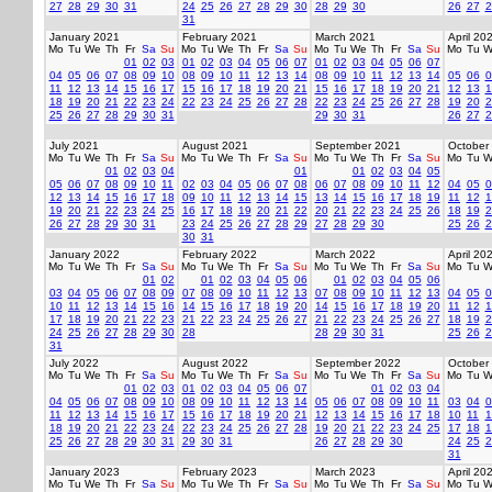
27
28
29
30
31
24
25
26
27
28
29
30
28
29
30
26
27
2
31
January 2021
February 2021
March 2021
April 20
Mo
Tu
We
Th
Fr
Sa
Su
Mo
Tu
We
Th
Fr
Sa
Su
Mo
Tu
We
Th
Fr
Sa
Su
Mo
Tu
W
01
02
03
01
02
03
04
05
06
07
01
02
03
04
05
06
07
04
05
06
07
08
09
10
08
09
10
11
12
13
14
08
09
10
11
12
13
14
05
06
0
11
12
13
14
15
16
17
15
16
17
18
19
20
21
15
16
17
18
19
20
21
12
13
1
18
19
20
21
22
23
24
22
23
24
25
26
27
28
22
23
24
25
26
27
28
19
20
2
25
26
27
28
29
30
31
29
30
31
26
27
2
July 2021
August 2021
September 2021
October
Mo
Tu
We
Th
Fr
Sa
Su
Mo
Tu
We
Th
Fr
Sa
Su
Mo
Tu
We
Th
Fr
Sa
Su
Mo
Tu
W
01
02
03
04
01
01
02
03
04
05
05
06
07
08
09
10
11
02
03
04
05
06
07
08
06
07
08
09
10
11
12
04
05
0
12
13
14
15
16
17
18
09
10
11
12
13
14
15
13
14
15
16
17
18
19
11
12
1
19
20
21
22
23
24
25
16
17
18
19
20
21
22
20
21
22
23
24
25
26
18
19
2
26
27
28
29
30
31
23
24
25
26
27
28
29
27
28
29
30
25
26
2
30
31
January 2022
February 2022
March 2022
April 20
Mo
Tu
We
Th
Fr
Sa
Su
Mo
Tu
We
Th
Fr
Sa
Su
Mo
Tu
We
Th
Fr
Sa
Su
Mo
Tu
W
01
02
01
02
03
04
05
06
01
02
03
04
05
06
03
04
05
06
07
08
09
07
08
09
10
11
12
13
07
08
09
10
11
12
13
04
05
0
10
11
12
13
14
15
16
14
15
16
17
18
19
20
14
15
16
17
18
19
20
11
12
1
17
18
19
20
21
22
23
21
22
23
24
25
26
27
21
22
23
24
25
26
27
18
19
2
24
25
26
27
28
29
30
28
28
29
30
31
25
26
2
31
July 2022
August 2022
September 2022
October
Mo
Tu
We
Th
Fr
Sa
Su
Mo
Tu
We
Th
Fr
Sa
Su
Mo
Tu
We
Th
Fr
Sa
Su
Mo
Tu
W
01
02
03
01
02
03
04
05
06
07
01
02
03
04
04
05
06
07
08
09
10
08
09
10
11
12
13
14
05
06
07
08
09
10
11
03
04
0
11
12
13
14
15
16
17
15
16
17
18
19
20
21
12
13
14
15
16
17
18
10
11
1
18
19
20
21
22
23
24
22
23
24
25
26
27
28
19
20
21
22
23
24
25
17
18
1
25
26
27
28
29
30
31
29
30
31
26
27
28
29
30
24
25
2
31
January 2023
February 2023
March 2023
April 20
Mo
Tu
We
Th
Fr
Sa
Su
Mo
Tu
We
Th
Fr
Sa
Su
Mo
Tu
We
Th
Fr
Sa
Su
Mo
Tu
W