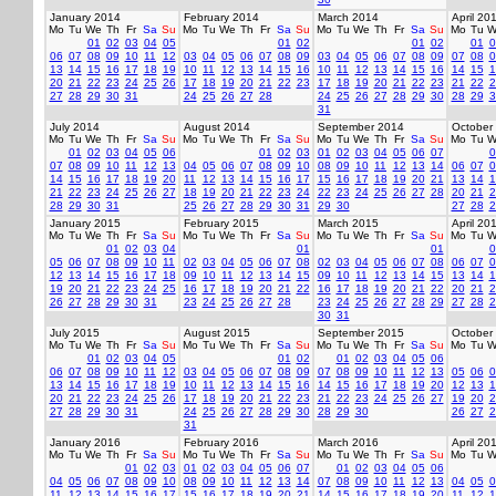
January 2014
February 2014
March 2014
April 20
Mo
Tu
We
Th
Fr
Sa
Su
Mo
Tu
We
Th
Fr
Sa
Su
Mo
Tu
We
Th
Fr
Sa
Su
Mo
Tu
W
01
02
03
04
05
01
02
01
02
01
0
06
07
08
09
10
11
12
03
04
05
06
07
08
09
03
04
05
06
07
08
09
07
08
0
13
14
15
16
17
18
19
10
11
12
13
14
15
16
10
11
12
13
14
15
16
14
15
1
20
21
22
23
24
25
26
17
18
19
20
21
22
23
17
18
19
20
21
22
23
21
22
2
27
28
29
30
31
24
25
26
27
28
24
25
26
27
28
29
30
28
29
3
31
July 2014
August 2014
September 2014
October
Mo
Tu
We
Th
Fr
Sa
Su
Mo
Tu
We
Th
Fr
Sa
Su
Mo
Tu
We
Th
Fr
Sa
Su
Mo
Tu
W
01
02
03
04
05
06
01
02
03
01
02
03
04
05
06
07
0
07
08
09
10
11
12
13
04
05
06
07
08
09
10
08
09
10
11
12
13
14
06
07
0
14
15
16
17
18
19
20
11
12
13
14
15
16
17
15
16
17
18
19
20
21
13
14
1
21
22
23
24
25
26
27
18
19
20
21
22
23
24
22
23
24
25
26
27
28
20
21
2
28
29
30
31
25
26
27
28
29
30
31
29
30
27
28
2
January 2015
February 2015
March 2015
April 20
Mo
Tu
We
Th
Fr
Sa
Su
Mo
Tu
We
Th
Fr
Sa
Su
Mo
Tu
We
Th
Fr
Sa
Su
Mo
Tu
W
01
02
03
04
01
01
0
05
06
07
08
09
10
11
02
03
04
05
06
07
08
02
03
04
05
06
07
08
06
07
0
12
13
14
15
16
17
18
09
10
11
12
13
14
15
09
10
11
12
13
14
15
13
14
1
19
20
21
22
23
24
25
16
17
18
19
20
21
22
16
17
18
19
20
21
22
20
21
2
26
27
28
29
30
31
23
24
25
26
27
28
23
24
25
26
27
28
29
27
28
2
30
31
July 2015
August 2015
September 2015
October
Mo
Tu
We
Th
Fr
Sa
Su
Mo
Tu
We
Th
Fr
Sa
Su
Mo
Tu
We
Th
Fr
Sa
Su
Mo
Tu
W
01
02
03
04
05
01
02
01
02
03
04
05
06
06
07
08
09
10
11
12
03
04
05
06
07
08
09
07
08
09
10
11
12
13
05
06
0
13
14
15
16
17
18
19
10
11
12
13
14
15
16
14
15
16
17
18
19
20
12
13
1
20
21
22
23
24
25
26
17
18
19
20
21
22
23
21
22
23
24
25
26
27
19
20
2
27
28
29
30
31
24
25
26
27
28
29
30
28
29
30
26
27
2
31
January 2016
February 2016
March 2016
April 20
Mo
Tu
We
Th
Fr
Sa
Su
Mo
Tu
We
Th
Fr
Sa
Su
Mo
Tu
We
Th
Fr
Sa
Su
Mo
Tu
W
01
02
03
01
02
03
04
05
06
07
01
02
03
04
05
06
04
05
06
07
08
09
10
08
09
10
11
12
13
14
07
08
09
10
11
12
13
04
05
0
11
12
13
14
15
16
17
15
16
17
18
19
20
21
14
15
16
17
18
19
20
11
12
1