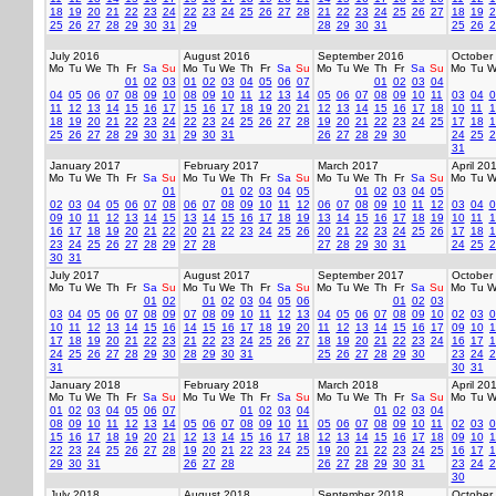
18
19
20
21
22
23
24
22
23
24
25
26
27
28
21
22
23
24
25
26
27
18
19
2
25
26
27
28
29
30
31
29
28
29
30
31
25
26
2
July 2016
August 2016
September 2016
October
Mo
Tu
We
Th
Fr
Sa
Su
Mo
Tu
We
Th
Fr
Sa
Su
Mo
Tu
We
Th
Fr
Sa
Su
Mo
Tu
W
01
02
03
01
02
03
04
05
06
07
01
02
03
04
04
05
06
07
08
09
10
08
09
10
11
12
13
14
05
06
07
08
09
10
11
03
04
0
11
12
13
14
15
16
17
15
16
17
18
19
20
21
12
13
14
15
16
17
18
10
11
1
18
19
20
21
22
23
24
22
23
24
25
26
27
28
19
20
21
22
23
24
25
17
18
1
25
26
27
28
29
30
31
29
30
31
26
27
28
29
30
24
25
2
31
January 2017
February 2017
March 2017
April 20
Mo
Tu
We
Th
Fr
Sa
Su
Mo
Tu
We
Th
Fr
Sa
Su
Mo
Tu
We
Th
Fr
Sa
Su
Mo
Tu
W
01
01
02
03
04
05
01
02
03
04
05
02
03
04
05
06
07
08
06
07
08
09
10
11
12
06
07
08
09
10
11
12
03
04
0
09
10
11
12
13
14
15
13
14
15
16
17
18
19
13
14
15
16
17
18
19
10
11
1
16
17
18
19
20
21
22
20
21
22
23
24
25
26
20
21
22
23
24
25
26
17
18
1
23
24
25
26
27
28
29
27
28
27
28
29
30
31
24
25
2
30
31
July 2017
August 2017
September 2017
October
Mo
Tu
We
Th
Fr
Sa
Su
Mo
Tu
We
Th
Fr
Sa
Su
Mo
Tu
We
Th
Fr
Sa
Su
Mo
Tu
W
01
02
01
02
03
04
05
06
01
02
03
03
04
05
06
07
08
09
07
08
09
10
11
12
13
04
05
06
07
08
09
10
02
03
0
10
11
12
13
14
15
16
14
15
16
17
18
19
20
11
12
13
14
15
16
17
09
10
1
17
18
19
20
21
22
23
21
22
23
24
25
26
27
18
19
20
21
22
23
24
16
17
1
24
25
26
27
28
29
30
28
29
30
31
25
26
27
28
29
30
23
24
2
31
30
31
January 2018
February 2018
March 2018
April 20
Mo
Tu
We
Th
Fr
Sa
Su
Mo
Tu
We
Th
Fr
Sa
Su
Mo
Tu
We
Th
Fr
Sa
Su
Mo
Tu
W
01
02
03
04
05
06
07
01
02
03
04
01
02
03
04
08
09
10
11
12
13
14
05
06
07
08
09
10
11
05
06
07
08
09
10
11
02
03
0
15
16
17
18
19
20
21
12
13
14
15
16
17
18
12
13
14
15
16
17
18
09
10
1
22
23
24
25
26
27
28
19
20
21
22
23
24
25
19
20
21
22
23
24
25
16
17
1
29
30
31
26
27
28
26
27
28
29
30
31
23
24
2
30
July 2018
August 2018
September 2018
October