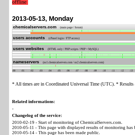
offline
2013-05-13, Monday
chemicalservers.com
(main page / forum)
users accounts
(cPanel login / FTP access)
users websites
(HTML only / PHP scripts / PHP + MySQL)
nameservers
(ns1.chemicalservers.com / ns2.chemicalservers.com)
00
01
02
03
04
05
06
07
08
09
10
11
12
13
* All times are in Coordinated Universal Time (UTC). * Results 
Related informations:
-
Changelog of the service:
2010-02-19 - Start of monitoring of ChemicalServers.com.
2010-05-11 - This page with displayed results of monitoring has 
2010-05-14 - This page has been made public.