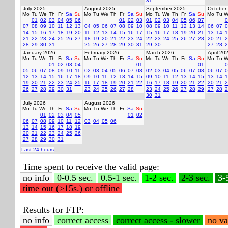
31
July 2025
August 2025
September 2025
October
Mo
Tu
We
Th
Fr
Sa
Su
Mo
Tu
We
Th
Fr
Sa
Su
Mo
Tu
We
Th
Fr
Sa
Su
Mo
Tu
W
01
02
03
04
05
06
01
02
03
01
02
03
04
05
06
07
0
07
08
09
10
11
12
13
04
05
06
07
08
09
10
08
09
10
11
12
13
14
06
07
0
14
15
16
17
18
19
20
11
12
13
14
15
16
17
15
16
17
18
19
20
21
13
14
1
21
22
23
24
25
26
27
18
19
20
21
22
23
24
22
23
24
25
26
27
28
20
21
2
28
29
30
31
25
26
27
28
29
30
31
29
30
27
28
2
January 2026
February 2026
March 2026
April 20
Mo
Tu
We
Th
Fr
Sa
Su
Mo
Tu
We
Th
Fr
Sa
Su
Mo
Tu
We
Th
Fr
Sa
Su
Mo
Tu
W
01
02
03
04
01
01
0
05
06
07
08
09
10
11
02
03
04
05
06
07
08
02
03
04
05
06
07
08
06
07
0
12
13
14
15
16
17
18
09
10
11
12
13
14
15
09
10
11
12
13
14
15
13
14
1
19
20
21
22
23
24
25
16
17
18
19
20
21
22
16
17
18
19
20
21
22
20
21
2
26
27
28
29
30
31
23
24
25
26
27
28
23
24
25
26
27
28
29
27
28
2
30
31
July 2026
August 2026
Mo
Tu
We
Th
Fr
Sa
Su
Mo
Tu
We
Th
Fr
Sa
Su
01
02
03
04
05
01
02
06
07
08
09
10
11
12
03
04
05
06
13
14
15
16
17
18
19
20
21
22
23
24
25
26
27
28
29
30
31
Last 24 hours
Time spent to receive the valid page:
no info
0-0.5 sec.
0.5-1 sec.
1-2 sec.
2-3 sec.
3-
time out (>15s.) or offline
Results for FTP:
no info
correct access
correct access - slower
no va