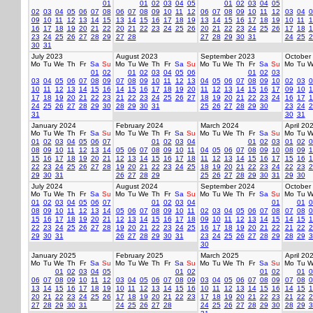
01
01
02
03
04
05
01
02
03
04
05
02
03
04
05
06
07
08
06
07
08
09
10
11
12
06
07
08
09
10
11
12
03
04
0
09
10
11
12
13
14
15
13
14
15
16
17
18
19
13
14
15
16
17
18
19
10
11
1
16
17
18
19
20
21
22
20
21
22
23
24
25
26
20
21
22
23
24
25
26
17
18
1
23
24
25
26
27
28
29
27
28
27
28
29
30
31
24
25
2
30
31
July 2023
August 2023
September 2023
October
Mo
Tu
We
Th
Fr
Sa
Su
Mo
Tu
We
Th
Fr
Sa
Su
Mo
Tu
We
Th
Fr
Sa
Su
Mo
Tu
W
01
02
01
02
03
04
05
06
01
02
03
03
04
05
06
07
08
09
07
08
09
10
11
12
13
04
05
06
07
08
09
10
02
03
0
10
11
12
13
14
15
16
14
15
16
17
18
19
20
11
12
13
14
15
16
17
09
10
1
17
18
19
20
21
22
23
21
22
23
24
25
26
27
18
19
20
21
22
23
24
16
17
1
24
25
26
27
28
29
30
28
29
30
31
25
26
27
28
29
30
23
24
2
31
30
31
January 2024
February 2024
March 2024
April 20
Mo
Tu
We
Th
Fr
Sa
Su
Mo
Tu
We
Th
Fr
Sa
Su
Mo
Tu
We
Th
Fr
Sa
Su
Mo
Tu
W
01
02
03
04
05
06
07
01
02
03
04
01
02
03
01
02
0
08
09
10
11
12
13
14
05
06
07
08
09
10
11
04
05
06
07
08
09
10
08
09
1
15
16
17
18
19
20
21
12
13
14
15
16
17
18
11
12
13
14
15
16
17
15
16
1
22
23
24
25
26
27
28
19
20
21
22
23
24
25
18
19
20
21
22
23
24
22
23
2
29
30
31
26
27
28
29
25
26
27
28
29
30
31
29
30
July 2024
August 2024
September 2024
October
Mo
Tu
We
Th
Fr
Sa
Su
Mo
Tu
We
Th
Fr
Sa
Su
Mo
Tu
We
Th
Fr
Sa
Su
Mo
Tu
W
01
02
03
04
05
06
07
01
02
03
04
01
01
0
08
09
10
11
12
13
14
05
06
07
08
09
10
11
02
03
04
05
06
07
08
07
08
0
15
16
17
18
19
20
21
12
13
14
15
16
17
18
09
10
11
12
13
14
15
14
15
1
22
23
24
25
26
27
28
19
20
21
22
23
24
25
16
17
18
19
20
21
22
21
22
2
29
30
31
26
27
28
29
30
31
23
24
25
26
27
28
29
28
29
3
30
January 2025
February 2025
March 2025
April 20
Mo
Tu
We
Th
Fr
Sa
Su
Mo
Tu
We
Th
Fr
Sa
Su
Mo
Tu
We
Th
Fr
Sa
Su
Mo
Tu
W
01
02
03
04
05
01
02
01
02
01
0
06
07
08
09
10
11
12
03
04
05
06
07
08
09
03
04
05
06
07
08
09
07
08
0
13
14
15
16
17
18
19
10
11
12
13
14
15
16
10
11
12
13
14
15
16
14
15
1
20
21
22
23
24
25
26
17
18
19
20
21
22
23
17
18
19
20
21
22
23
21
22
2
27
28
29
30
31
24
25
26
27
28
24
25
26
27
28
29
30
28
29
3