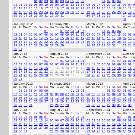
01
02
03
01
02
03
04
05
06
07
01
02
03
04
04
05
06
07
08
09
10
08
09
10
11
12
13
14
05
06
07
08
09
10
11
03
04
0
11
12
13
14
15
16
17
15
16
17
18
19
20
21
12
13
14
15
16
17
18
10
11
1
18
19
20
21
22
23
24
22
23
24
25
26
27
28
19
20
21
22
23
24
25
17
18
1
25
26
27
28
29
30
31
29
30
31
26
27
28
29
30
24
25
2
31
January 2012
February 2012
March 2012
April 20
Mo
Tu
We
Th
Fr
Sa
Su
Mo
Tu
We
Th
Fr
Sa
Su
Mo
Tu
We
Th
Fr
Sa
Su
Mo
Tu
W
01
01
02
03
04
05
01
02
03
04
02
03
04
05
06
07
08
06
07
08
09
10
11
12
05
06
07
08
09
10
11
02
03
0
09
10
11
12
13
14
15
13
14
15
16
17
18
19
12
13
14
15
16
17
18
09
10
1
16
17
18
19
20
21
22
20
21
22
23
24
25
26
19
20
21
22
23
24
25
16
17
1
23
24
25
26
27
28
29
27
28
29
26
27
28
29
30
31
23
24
2
30
31
30
July 2012
August 2012
September 2012
October
Mo
Tu
We
Th
Fr
Sa
Su
Mo
Tu
We
Th
Fr
Sa
Su
Mo
Tu
We
Th
Fr
Sa
Su
Mo
Tu
W
01
01
02
03
04
05
01
02
01
02
0
02
03
04
05
06
07
08
06
07
08
09
10
11
12
03
04
05
06
07
08
09
08
09
1
09
10
11
12
13
14
15
13
14
15
16
17
18
19
10
11
12
13
14
15
16
15
16
1
16
17
18
19
20
21
22
20
21
22
23
24
25
26
17
18
19
20
21
22
23
22
23
2
23
24
25
26
27
28
29
27
28
29
30
31
24
25
26
27
28
29
30
29
30
3
30
31
January 2013
February 2013
March 2013
April 20
Mo
Tu
We
Th
Fr
Sa
Su
Mo
Tu
We
Th
Fr
Sa
Su
Mo
Tu
We
Th
Fr
Sa
Su
Mo
Tu
W
01
02
03
04
05
06
01
02
03
01
02
03
01
02
0
07
08
09
10
11
12
13
04
05
06
07
08
09
10
04
05
06
07
08
09
10
08
09
1
14
15
16
17
18
19
20
11
12
13
14
15
16
17
11
12
13
14
15
16
17
15
16
1
21
22
23
24
25
26
27
18
19
20
21
22
23
24
18
19
20
21
22
23
24
22
23
2
28
29
30
31
25
26
27
28
25
26
27
28
29
30
31
29
30
July 2013
August 2013
September 2013
October
Mo
Tu
We
Th
Fr
Sa
Su
Mo
Tu
We
Th
Fr
Sa
Su
Mo
Tu
We
Th
Fr
Sa
Su
Mo
Tu
W
01
02
03
04
05
06
07
01
02
03
04
01
01
0
08
09
10
11
12
13
14
05
06
07
08
09
10
11
02
03
04
05
06
07
08
07
08
0
15
16
17
18
19
20
21
12
13
14
15
16
17
18
09
10
11
12
13
14
15
14
15
1
22
23
24
25
26
27
28
19
20
21
22
23
24
25
16
17
18
19
20
21
22
21
22
2
29
30
31
26
27
28
29
30
31
23
24
25
26
27
28
29
28
29
3
30