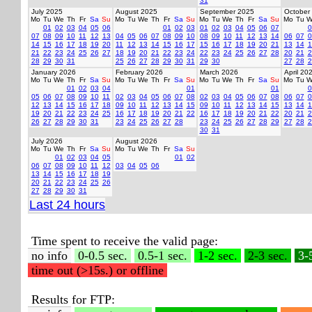
31
July 2025
August 2025
September 2025
October
Mo
Tu
We
Th
Fr
Sa
Su
Mo
Tu
We
Th
Fr
Sa
Su
Mo
Tu
We
Th
Fr
Sa
Su
Mo
Tu
W
01
02
03
04
05
06
01
02
03
01
02
03
04
05
06
07
0
07
08
09
10
11
12
13
04
05
06
07
08
09
10
08
09
10
11
12
13
14
06
07
0
14
15
16
17
18
19
20
11
12
13
14
15
16
17
15
16
17
18
19
20
21
13
14
1
21
22
23
24
25
26
27
18
19
20
21
22
23
24
22
23
24
25
26
27
28
20
21
2
28
29
30
31
25
26
27
28
29
30
31
29
30
27
28
2
January 2026
February 2026
March 2026
April 20
Mo
Tu
We
Th
Fr
Sa
Su
Mo
Tu
We
Th
Fr
Sa
Su
Mo
Tu
We
Th
Fr
Sa
Su
Mo
Tu
W
01
02
03
04
01
01
0
05
06
07
08
09
10
11
02
03
04
05
06
07
08
02
03
04
05
06
07
08
06
07
0
12
13
14
15
16
17
18
09
10
11
12
13
14
15
09
10
11
12
13
14
15
13
14
1
19
20
21
22
23
24
25
16
17
18
19
20
21
22
16
17
18
19
20
21
22
20
21
2
26
27
28
29
30
31
23
24
25
26
27
28
23
24
25
26
27
28
29
27
28
2
30
31
July 2026
August 2026
Mo
Tu
We
Th
Fr
Sa
Su
Mo
Tu
We
Th
Fr
Sa
Su
01
02
03
04
05
01
02
06
07
08
09
10
11
12
03
04
05
06
13
14
15
16
17
18
19
20
21
22
23
24
25
26
27
28
29
30
31
Last 24 hours
Time spent to receive the valid page:
no info
0-0.5 sec.
0.5-1 sec.
1-2 sec.
2-3 sec.
3-
time out (>15s.) or offline
Results for FTP: