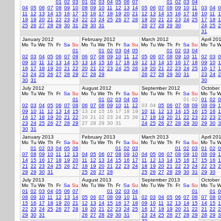
01
02
03
01
02
03
04
05
06
07
01
02
03
04
04
05
06
07
08
09
10
08
09
10
11
12
13
14
05
06
07
08
09
10
11
03
04
0
11
12
13
14
15
16
17
15
16
17
18
19
20
21
12
13
14
15
16
17
18
10
11
1
18
19
20
21
22
23
24
22
23
24
25
26
27
28
19
20
21
22
23
24
25
17
18
1
25
26
27
28
29
30
31
29
30
31
26
27
28
29
30
24
25
2
31
January 2012
February 2012
March 2012
April 20
Mo
Tu
We
Th
Fr
Sa
Su
Mo
Tu
We
Th
Fr
Sa
Su
Mo
Tu
We
Th
Fr
Sa
Su
Mo
Tu
W
01
01
02
03
04
05
01
02
03
04
02
03
04
05
06
07
08
06
07
08
09
10
11
12
05
06
07
08
09
10
11
02
03
0
09
10
11
12
13
14
15
13
14
15
16
17
18
19
12
13
14
15
16
17
18
09
10
1
16
17
18
19
20
21
22
20
21
22
23
24
25
26
19
20
21
22
23
24
25
16
17
1
23
24
25
26
27
28
29
27
28
29
26
27
28
29
30
31
23
24
2
30
31
30
July 2012
August 2012
September 2012
October
Mo
Tu
We
Th
Fr
Sa
Su
Mo
Tu
We
Th
Fr
Sa
Su
Mo
Tu
We
Th
Fr
Sa
Su
Mo
Tu
W
01
01
02
03
04
05
01
02
01
02
0
02
03
04
05
06
07
08
06
07
08
09
10
11
12
03
04
05
06
07
08
09
08
09
1
09
10
11
12
13
14
15
13
14
15
16
17
18
19
10
11
12
13
14
15
16
15
16
1
16
17
18
19
20
21
22
20
21
22
23
24
25
26
17
18
19
20
21
22
23
22
23
2
23
24
25
26
27
28
29
27
28
29
30
31
24
25
26
27
28
29
30
29
30
3
30
31
January 2013
February 2013
March 2013
April 20
Mo
Tu
We
Th
Fr
Sa
Su
Mo
Tu
We
Th
Fr
Sa
Su
Mo
Tu
We
Th
Fr
Sa
Su
Mo
Tu
W
01
02
03
04
05
06
01
02
03
01
02
03
01
02
0
07
08
09
10
11
12
13
04
05
06
07
08
09
10
04
05
06
07
08
09
10
08
09
1
14
15
16
17
18
19
20
11
12
13
14
15
16
17
11
12
13
14
15
16
17
15
16
1
21
22
23
24
25
26
27
18
19
20
21
22
23
24
18
19
20
21
22
23
24
22
23
2
28
29
30
31
25
26
27
28
25
26
27
28
29
30
31
29
30
July 2013
August 2013
September 2013
October
Mo
Tu
We
Th
Fr
Sa
Su
Mo
Tu
We
Th
Fr
Sa
Su
Mo
Tu
We
Th
Fr
Sa
Su
Mo
Tu
W
01
02
03
04
05
06
07
01
02
03
04
01
01
0
08
09
10
11
12
13
14
05
06
07
08
09
10
11
02
03
04
05
06
07
08
07
08
0
15
16
17
18
19
20
21
12
13
14
15
16
17
18
09
10
11
12
13
14
15
14
15
1
22
23
24
25
26
27
28
19
20
21
22
23
24
25
16
17
18
19
20
21
22
21
22
2
29
30
31
26
27
28
29
30
31
23
24
25
26
27
28
29
28
29
3
30