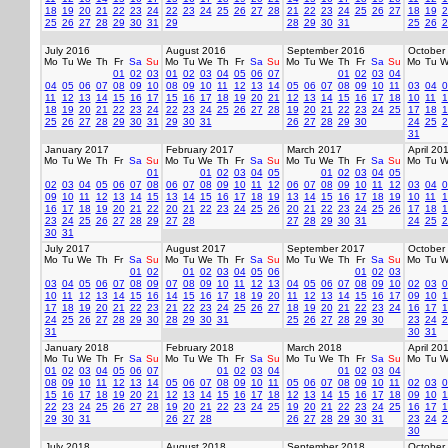
18
19
20
21
22
23
24
22
23
24
25
26
27
28
21
22
23
24
25
26
27
18
19
2
25
26
27
28
29
30
31
29
28
29
30
31
25
26
2
July 2016
August 2016
September 2016
October
Mo
Tu
We
Th
Fr
Sa
Su
Mo
Tu
We
Th
Fr
Sa
Su
Mo
Tu
We
Th
Fr
Sa
Su
Mo
Tu
W
01
02
03
01
02
03
04
05
06
07
01
02
03
04
04
05
06
07
08
09
10
08
09
10
11
12
13
14
05
06
07
08
09
10
11
03
04
0
11
12
13
14
15
16
17
15
16
17
18
19
20
21
12
13
14
15
16
17
18
10
11
1
18
19
20
21
22
23
24
22
23
24
25
26
27
28
19
20
21
22
23
24
25
17
18
1
25
26
27
28
29
30
31
29
30
31
26
27
28
29
30
24
25
2
31
January 2017
February 2017
March 2017
April 20
Mo
Tu
We
Th
Fr
Sa
Su
Mo
Tu
We
Th
Fr
Sa
Su
Mo
Tu
We
Th
Fr
Sa
Su
Mo
Tu
W
01
01
02
03
04
05
01
02
03
04
05
02
03
04
05
06
07
08
06
07
08
09
10
11
12
06
07
08
09
10
11
12
03
04
0
09
10
11
12
13
14
15
13
14
15
16
17
18
19
13
14
15
16
17
18
19
10
11
1
16
17
18
19
20
21
22
20
21
22
23
24
25
26
20
21
22
23
24
25
26
17
18
1
23
24
25
26
27
28
29
27
28
27
28
29
30
31
24
25
2
30
31
July 2017
August 2017
September 2017
October
Mo
Tu
We
Th
Fr
Sa
Su
Mo
Tu
We
Th
Fr
Sa
Su
Mo
Tu
We
Th
Fr
Sa
Su
Mo
Tu
W
01
02
01
02
03
04
05
06
01
02
03
03
04
05
06
07
08
09
07
08
09
10
11
12
13
04
05
06
07
08
09
10
02
03
0
10
11
12
13
14
15
16
14
15
16
17
18
19
20
11
12
13
14
15
16
17
09
10
1
17
18
19
20
21
22
23
21
22
23
24
25
26
27
18
19
20
21
22
23
24
16
17
1
24
25
26
27
28
29
30
28
29
30
31
25
26
27
28
29
30
23
24
2
31
30
31
January 2018
February 2018
March 2018
April 20
Mo
Tu
We
Th
Fr
Sa
Su
Mo
Tu
We
Th
Fr
Sa
Su
Mo
Tu
We
Th
Fr
Sa
Su
Mo
Tu
W
01
02
03
04
05
06
07
01
02
03
04
01
02
03
04
08
09
10
11
12
13
14
05
06
07
08
09
10
11
05
06
07
08
09
10
11
02
03
0
15
16
17
18
19
20
21
12
13
14
15
16
17
18
12
13
14
15
16
17
18
09
10
1
22
23
24
25
26
27
28
19
20
21
22
23
24
25
19
20
21
22
23
24
25
16
17
1
29
30
31
26
27
28
26
27
28
29
30
31
23
24
2
30
July 2018
August 2018
September 2018
October