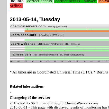
no info
correct access
correct access - slower
no va
offline
2013-05-14, Tuesday
chemicalservers.com
(main page / forum)
users accounts
(cPanel login / FTP access)
users websites
(HTML only / PHP scripts / PHP + MySQL)
nameservers
(ns1.chemicalservers.com / ns2.chemicalservers.com)
00
01
02
03
04
05
06
07
08
09
10
11
12
13
* All times are in Coordinated Universal Time (UTC). * Results 
Related informations:
-
Changelog of the service:
2010-02-19 - Start of monitoring of ChemicalServers.com.
2010-05-11 - This page with displayed results of monitoring has 