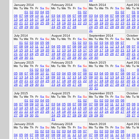
January 2014
February 2014
March 2014
April 20
Mo
Tu
We
Th
Fr
Sa
Su
Mo
Tu
We
Th
Fr
Sa
Su
Mo
Tu
We
Th
Fr
Sa
Su
Mo
Tu
W
01
02
03
04
05
01
02
01
02
01
0
06
07
08
09
10
11
12
03
04
05
06
07
08
09
03
04
05
06
07
08
09
07
08
0
13
14
15
16
17
18
19
10
11
12
13
14
15
16
10
11
12
13
14
15
16
14
15
1
20
21
22
23
24
25
26
17
18
19
20
21
22
23
17
18
19
20
21
22
23
21
22
2
27
28
29
30
31
24
25
26
27
28
24
25
26
27
28
29
30
28
29
3
31
July 2014
August 2014
September 2014
October
Mo
Tu
We
Th
Fr
Sa
Su
Mo
Tu
We
Th
Fr
Sa
Su
Mo
Tu
We
Th
Fr
Sa
Su
Mo
Tu
W
01
02
03
04
05
06
01
02
03
01
02
03
04
05
06
07
0
07
08
09
10
11
12
13
04
05
06
07
08
09
10
08
09
10
11
12
13
14
06
07
0
14
15
16
17
18
19
20
11
12
13
14
15
16
17
15
16
17
18
19
20
21
13
14
1
21
22
23
24
25
26
27
18
19
20
21
22
23
24
22
23
24
25
26
27
28
20
21
2
28
29
30
31
25
26
27
28
29
30
31
29
30
27
28
2
January 2015
February 2015
March 2015
April 20
Mo
Tu
We
Th
Fr
Sa
Su
Mo
Tu
We
Th
Fr
Sa
Su
Mo
Tu
We
Th
Fr
Sa
Su
Mo
Tu
W
01
02
03
04
01
01
0
05
06
07
08
09
10
11
02
03
04
05
06
07
08
02
03
04
05
06
07
08
06
07
0
12
13
14
15
16
17
18
09
10
11
12
13
14
15
09
10
11
12
13
14
15
13
14
1
19
20
21
22
23
24
25
16
17
18
19
20
21
22
16
17
18
19
20
21
22
20
21
2
26
27
28
29
30
31
23
24
25
26
27
28
23
24
25
26
27
28
29
27
28
2
30
31
July 2015
August 2015
September 2015
October
Mo
Tu
We
Th
Fr
Sa
Su
Mo
Tu
We
Th
Fr
Sa
Su
Mo
Tu
We
Th
Fr
Sa
Su
Mo
Tu
W
01
02
03
04
05
01
02
01
02
03
04
05
06
06
07
08
09
10
11
12
03
04
05
06
07
08
09
07
08
09
10
11
12
13
05
06
0
13
14
15
16
17
18
19
10
11
12
13
14
15
16
14
15
16
17
18
19
20
12
13
1
20
21
22
23
24
25
26
17
18
19
20
21
22
23
21
22
23
24
25
26
27
19
20
2
27
28
29
30
31
24
25
26
27
28
29
30
28
29
30
26
27
2
31
January 2016
February 2016
March 2016
April 20
Mo
Tu
We
Th
Fr
Sa
Su
Mo
Tu
We
Th
Fr
Sa
Su
Mo
Tu
We
Th
Fr
Sa
Su
Mo
Tu
W
01
02
03
01
02
03
04
05
06
07
01
02
03
04
05
06
04
05
06
07
08
09
10
08
09
10
11
12
13
14
07
08
09
10
11
12
13
04
05
0
11
12
13
14
15
16
17
15
16
17
18
19
20
21
14
15
16
17
18
19
20
11
12
1