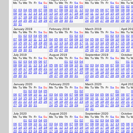
Mo
Tu
We
Th
Fr
Sa
Su
Mo
Tu
We
Th
Fr
Sa
Su
Mo
Tu
We
Th
Fr
Sa
Su
Mo
Tu
W
01
01
02
03
04
05
01
02
01
02
0
02
03
04
05
06
07
08
06
07
08
09
10
11
12
03
04
05
06
07
08
09
08
09
1
09
10
11
12
13
14
15
13
14
15
16
17
18
19
10
11
12
13
14
15
16
15
16
1
16
17
18
19
20
21
22
20
21
22
23
24
25
26
17
18
19
20
21
22
23
22
23
2
23
24
25
26
27
28
29
27
28
29
30
31
24
25
26
27
28
29
30
29
30
3
30
31
January 2019
February 2019
March 2019
April 20
Mo
Tu
We
Th
Fr
Sa
Su
Mo
Tu
We
Th
Fr
Sa
Su
Mo
Tu
We
Th
Fr
Sa
Su
Mo
Tu
W
01
02
03
04
05
06
01
02
03
01
02
03
01
02
0
07
08
09
10
11
12
13
04
05
06
07
08
09
10
04
05
06
07
08
09
10
08
09
1
14
15
16
17
18
19
20
11
12
13
14
15
16
17
11
12
13
14
15
16
17
15
16
1
21
22
23
24
25
26
27
18
19
20
21
22
23
24
18
19
20
21
22
23
24
22
23
2
28
29
30
31
25
26
27
28
25
26
27
28
29
30
31
29
30
July 2019
August 2019
September 2019
October
Mo
Tu
We
Th
Fr
Sa
Su
Mo
Tu
We
Th
Fr
Sa
Su
Mo
Tu
We
Th
Fr
Sa
Su
Mo
Tu
W
01
02
03
04
05
06
07
01
02
03
04
01
01
0
08
09
10
11
12
13
14
05
06
07
08
09
10
11
02
03
04
05
06
07
08
07
08
0
15
16
17
18
19
20
21
12
13
14
15
16
17
18
09
10
11
12
13
14
15
14
15
1
22
23
24
25
26
27
28
19
20
21
22
23
24
25
16
17
18
19
20
21
22
21
22
2
29
30
31
26
27
28
29
30
31
23
24
25
26
27
28
29
28
29
3
30
January 2020
February 2020
March 2020
April 20
Mo
Tu
We
Th
Fr
Sa
Su
Mo
Tu
We
Th
Fr
Sa
Su
Mo
Tu
We
Th
Fr
Sa
Su
Mo
Tu
W
01
02
03
04
05
01
02
01
0
06
07
08
09
10
11
12
03
04
05
06
07
08
09
02
03
04
05
06
07
08
06
07
0
13
14
15
16
17
18
19
10
11
12
13
14
15
16
09
10
11
12
13
14
15
13
14
1
20
21
22
23
24
25
26
17
18
19
20
21
22
23
16
17
18
19
20
21
22
20
21
2
27
28
29
30
31
24
25
26
27
28
29
23
24
25
26
27
28
29
27
28
2
30
31
July 2020
August 2020
September 2020
October
Mo
Tu
We
Th
Fr
Sa
Su
Mo
Tu
We
Th
Fr
Sa
Su
Mo
Tu
We
Th
Fr
Sa
Su
Mo
Tu
W
01
02
03
04
05
01
02
01
02
03
04
05
06
06
07
08
09
10
11
12
03
04
05
06
07
08
09
07
08
09
10
11
12
13
05
06
0
13
14
15
16
17
18
19
10
11
12
13
14
15
16
14
15
16
17
18
19
20
12
13
1
20
21
22
23
24
25
26
17
18
19
20
21
22
23
21
22
23
24
25
26
27
19
20
2