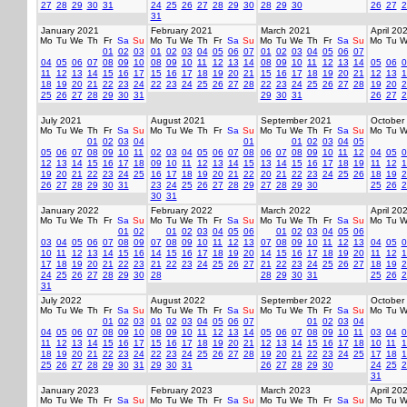
27
28
29
30
31
24
25
26
27
28
29
30
28
29
30
26
27
2
31
January 2021
February 2021
March 2021
April 20
Mo
Tu
We
Th
Fr
Sa
Su
Mo
Tu
We
Th
Fr
Sa
Su
Mo
Tu
We
Th
Fr
Sa
Su
Mo
Tu
W
01
02
03
01
02
03
04
05
06
07
01
02
03
04
05
06
07
04
05
06
07
08
09
10
08
09
10
11
12
13
14
08
09
10
11
12
13
14
05
06
0
11
12
13
14
15
16
17
15
16
17
18
19
20
21
15
16
17
18
19
20
21
12
13
1
18
19
20
21
22
23
24
22
23
24
25
26
27
28
22
23
24
25
26
27
28
19
20
2
25
26
27
28
29
30
31
29
30
31
26
27
2
July 2021
August 2021
September 2021
October
Mo
Tu
We
Th
Fr
Sa
Su
Mo
Tu
We
Th
Fr
Sa
Su
Mo
Tu
We
Th
Fr
Sa
Su
Mo
Tu
W
01
02
03
04
01
01
02
03
04
05
05
06
07
08
09
10
11
02
03
04
05
06
07
08
06
07
08
09
10
11
12
04
05
0
12
13
14
15
16
17
18
09
10
11
12
13
14
15
13
14
15
16
17
18
19
11
12
1
19
20
21
22
23
24
25
16
17
18
19
20
21
22
20
21
22
23
24
25
26
18
19
2
26
27
28
29
30
31
23
24
25
26
27
28
29
27
28
29
30
25
26
2
30
31
January 2022
February 2022
March 2022
April 20
Mo
Tu
We
Th
Fr
Sa
Su
Mo
Tu
We
Th
Fr
Sa
Su
Mo
Tu
We
Th
Fr
Sa
Su
Mo
Tu
W
01
02
01
02
03
04
05
06
01
02
03
04
05
06
03
04
05
06
07
08
09
07
08
09
10
11
12
13
07
08
09
10
11
12
13
04
05
0
10
11
12
13
14
15
16
14
15
16
17
18
19
20
14
15
16
17
18
19
20
11
12
1
17
18
19
20
21
22
23
21
22
23
24
25
26
27
21
22
23
24
25
26
27
18
19
2
24
25
26
27
28
29
30
28
28
29
30
31
25
26
2
31
July 2022
August 2022
September 2022
October
Mo
Tu
We
Th
Fr
Sa
Su
Mo
Tu
We
Th
Fr
Sa
Su
Mo
Tu
We
Th
Fr
Sa
Su
Mo
Tu
W
01
02
03
01
02
03
04
05
06
07
01
02
03
04
04
05
06
07
08
09
10
08
09
10
11
12
13
14
05
06
07
08
09
10
11
03
04
0
11
12
13
14
15
16
17
15
16
17
18
19
20
21
12
13
14
15
16
17
18
10
11
1
18
19
20
21
22
23
24
22
23
24
25
26
27
28
19
20
21
22
23
24
25
17
18
1
25
26
27
28
29
30
31
29
30
31
26
27
28
29
30
24
25
2
31
January 2023
February 2023
March 2023
April 20
Mo
Tu
We
Th
Fr
Sa
Su
Mo
Tu
We
Th
Fr
Sa
Su
Mo
Tu
We
Th
Fr
Sa
Su
Mo
Tu
W