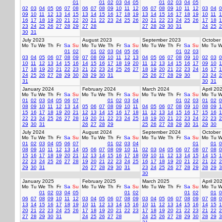
01
01
02
03
04
05
01
02
03
04
05
02
03
04
05
06
07
08
06
07
08
09
10
11
12
06
07
08
09
10
11
12
03
04
0
09
10
11
12
13
14
15
13
14
15
16
17
18
19
13
14
15
16
17
18
19
10
11
1
16
17
18
19
20
21
22
20
21
22
23
24
25
26
20
21
22
23
24
25
26
17
18
1
23
24
25
26
27
28
29
27
28
27
28
29
30
31
24
25
2
30
31
July 2023
August 2023
September 2023
October
Mo
Tu
We
Th
Fr
Sa
Su
Mo
Tu
We
Th
Fr
Sa
Su
Mo
Tu
We
Th
Fr
Sa
Su
Mo
Tu
W
01
02
01
02
03
04
05
06
01
02
03
03
04
05
06
07
08
09
07
08
09
10
11
12
13
04
05
06
07
08
09
10
02
03
0
10
11
12
13
14
15
16
14
15
16
17
18
19
20
11
12
13
14
15
16
17
09
10
1
17
18
19
20
21
22
23
21
22
23
24
25
26
27
18
19
20
21
22
23
24
16
17
1
24
25
26
27
28
29
30
28
29
30
31
25
26
27
28
29
30
23
24
2
31
30
31
January 2024
February 2024
March 2024
April 20
Mo
Tu
We
Th
Fr
Sa
Su
Mo
Tu
We
Th
Fr
Sa
Su
Mo
Tu
We
Th
Fr
Sa
Su
Mo
Tu
W
01
02
03
04
05
06
07
01
02
03
04
01
02
03
01
02
0
08
09
10
11
12
13
14
05
06
07
08
09
10
11
04
05
06
07
08
09
10
08
09
1
15
16
17
18
19
20
21
12
13
14
15
16
17
18
11
12
13
14
15
16
17
15
16
1
22
23
24
25
26
27
28
19
20
21
22
23
24
25
18
19
20
21
22
23
24
22
23
2
29
30
31
26
27
28
29
25
26
27
28
29
30
31
29
30
July 2024
August 2024
September 2024
October
Mo
Tu
We
Th
Fr
Sa
Su
Mo
Tu
We
Th
Fr
Sa
Su
Mo
Tu
We
Th
Fr
Sa
Su
Mo
Tu
W
01
02
03
04
05
06
07
01
02
03
04
01
01
0
08
09
10
11
12
13
14
05
06
07
08
09
10
11
02
03
04
05
06
07
08
07
08
0
15
16
17
18
19
20
21
12
13
14
15
16
17
18
09
10
11
12
13
14
15
14
15
1
22
23
24
25
26
27
28
19
20
21
22
23
24
25
16
17
18
19
20
21
22
21
22
2
29
30
31
26
27
28
29
30
31
23
24
25
26
27
28
29
28
29
3
30
January 2025
February 2025
March 2025
April 20
Mo
Tu
We
Th
Fr
Sa
Su
Mo
Tu
We
Th
Fr
Sa
Su
Mo
Tu
We
Th
Fr
Sa
Su
Mo
Tu
W
01
02
03
04
05
01
02
01
02
01
0
06
07
08
09
10
11
12
03
04
05
06
07
08
09
03
04
05
06
07
08
09
07
08
0
13
14
15
16
17
18
19
10
11
12
13
14
15
16
10
11
12
13
14
15
16
14
15
1
20
21
22
23
24
25
26
17
18
19
20
21
22
23
17
18
19
20
21
22
23
21
22
2
27
28
29
30
31
24
25
26
27
28
24
25
26
27
28
29
30
28
29
3