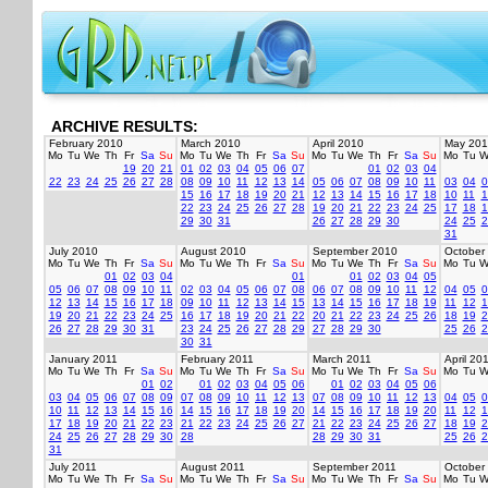
ARCHIVE RESULTS:
February 2010
March 2010
April 2010
May 201
Mo
Tu
We
Th
Fr
Sa
Su
Mo
Tu
We
Th
Fr
Sa
Su
Mo
Tu
We
Th
Fr
Sa
Su
Mo
Tu
W
19
20
21
01
02
03
04
05
06
07
01
02
03
04
22
23
24
25
26
27
28
08
09
10
11
12
13
14
05
06
07
08
09
10
11
03
04
0
15
16
17
18
19
20
21
12
13
14
15
16
17
18
10
11
1
22
23
24
25
26
27
28
19
20
21
22
23
24
25
17
18
1
29
30
31
26
27
28
29
30
24
25
2
31
July 2010
August 2010
September 2010
October
Mo
Tu
We
Th
Fr
Sa
Su
Mo
Tu
We
Th
Fr
Sa
Su
Mo
Tu
We
Th
Fr
Sa
Su
Mo
Tu
W
01
02
03
04
01
01
02
03
04
05
05
06
07
08
09
10
11
02
03
04
05
06
07
08
06
07
08
09
10
11
12
04
05
0
12
13
14
15
16
17
18
09
10
11
12
13
14
15
13
14
15
16
17
18
19
11
12
1
19
20
21
22
23
24
25
16
17
18
19
20
21
22
20
21
22
23
24
25
26
18
19
2
26
27
28
29
30
31
23
24
25
26
27
28
29
27
28
29
30
25
26
2
30
31
January 2011
February 2011
March 2011
April 20
Mo
Tu
We
Th
Fr
Sa
Su
Mo
Tu
We
Th
Fr
Sa
Su
Mo
Tu
We
Th
Fr
Sa
Su
Mo
Tu
W
01
02
01
02
03
04
05
06
01
02
03
04
05
06
03
04
05
06
07
08
09
07
08
09
10
11
12
13
07
08
09
10
11
12
13
04
05
0
10
11
12
13
14
15
16
14
15
16
17
18
19
20
14
15
16
17
18
19
20
11
12
1
17
18
19
20
21
22
23
21
22
23
24
25
26
27
21
22
23
24
25
26
27
18
19
2
24
25
26
27
28
29
30
28
28
29
30
31
25
26
2
31
July 2011
August 2011
September 2011
October
Mo
Tu
We
Th
Fr
Sa
Su
Mo
Tu
We
Th
Fr
Sa
Su
Mo
Tu
We
Th
Fr
Sa
Su
Mo
Tu
W