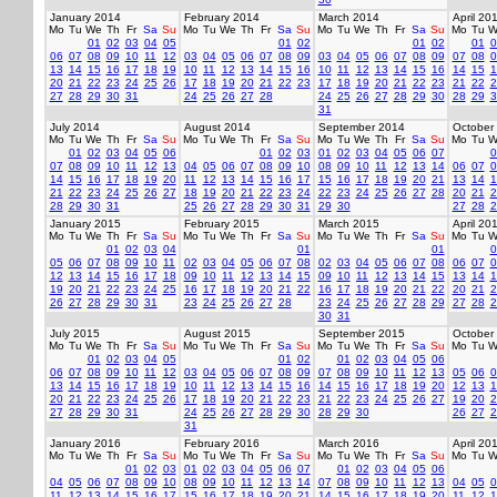
January 2014
February 2014
March 2014
April 20
Mo
Tu
We
Th
Fr
Sa
Su
Mo
Tu
We
Th
Fr
Sa
Su
Mo
Tu
We
Th
Fr
Sa
Su
Mo
Tu
W
01
02
03
04
05
01
02
01
02
01
0
06
07
08
09
10
11
12
03
04
05
06
07
08
09
03
04
05
06
07
08
09
07
08
0
13
14
15
16
17
18
19
10
11
12
13
14
15
16
10
11
12
13
14
15
16
14
15
1
20
21
22
23
24
25
26
17
18
19
20
21
22
23
17
18
19
20
21
22
23
21
22
2
27
28
29
30
31
24
25
26
27
28
24
25
26
27
28
29
30
28
29
3
31
July 2014
August 2014
September 2014
October
Mo
Tu
We
Th
Fr
Sa
Su
Mo
Tu
We
Th
Fr
Sa
Su
Mo
Tu
We
Th
Fr
Sa
Su
Mo
Tu
W
01
02
03
04
05
06
01
02
03
01
02
03
04
05
06
07
0
07
08
09
10
11
12
13
04
05
06
07
08
09
10
08
09
10
11
12
13
14
06
07
0
14
15
16
17
18
19
20
11
12
13
14
15
16
17
15
16
17
18
19
20
21
13
14
1
21
22
23
24
25
26
27
18
19
20
21
22
23
24
22
23
24
25
26
27
28
20
21
2
28
29
30
31
25
26
27
28
29
30
31
29
30
27
28
2
January 2015
February 2015
March 2015
April 20
Mo
Tu
We
Th
Fr
Sa
Su
Mo
Tu
We
Th
Fr
Sa
Su
Mo
Tu
We
Th
Fr
Sa
Su
Mo
Tu
W
01
02
03
04
01
01
0
05
06
07
08
09
10
11
02
03
04
05
06
07
08
02
03
04
05
06
07
08
06
07
0
12
13
14
15
16
17
18
09
10
11
12
13
14
15
09
10
11
12
13
14
15
13
14
1
19
20
21
22
23
24
25
16
17
18
19
20
21
22
16
17
18
19
20
21
22
20
21
2
26
27
28
29
30
31
23
24
25
26
27
28
23
24
25
26
27
28
29
27
28
2
30
31
July 2015
August 2015
September 2015
October
Mo
Tu
We
Th
Fr
Sa
Su
Mo
Tu
We
Th
Fr
Sa
Su
Mo
Tu
We
Th
Fr
Sa
Su
Mo
Tu
W
01
02
03
04
05
01
02
01
02
03
04
05
06
06
07
08
09
10
11
12
03
04
05
06
07
08
09
07
08
09
10
11
12
13
05
06
0
13
14
15
16
17
18
19
10
11
12
13
14
15
16
14
15
16
17
18
19
20
12
13
1
20
21
22
23
24
25
26
17
18
19
20
21
22
23
21
22
23
24
25
26
27
19
20
2
27
28
29
30
31
24
25
26
27
28
29
30
28
29
30
26
27
2
31
January 2016
February 2016
March 2016
April 20
Mo
Tu
We
Th
Fr
Sa
Su
Mo
Tu
We
Th
Fr
Sa
Su
Mo
Tu
We
Th
Fr
Sa
Su
Mo
Tu
W
01
02
03
01
02
03
04
05
06
07
01
02
03
04
05
06
04
05
06
07
08
09
10
08
09
10
11
12
13
14
07
08
09
10
11
12
13
04
05
0
11
12
13
14
15
16
17
15
16
17
18
19
20
21
14
15
16
17
18
19
20
11
12
1