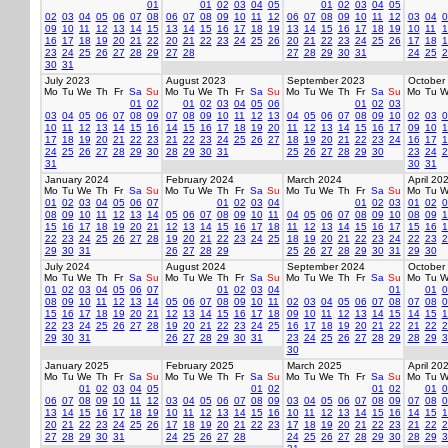
01
01
02
03
04
05
01
02
03
04
05
02
03
04
05
06
07
08
06
07
08
09
10
11
12
06
07
08
09
10
11
12
03
04
0
09
10
11
12
13
14
15
13
14
15
16
17
18
19
13
14
15
16
17
18
19
10
11
1
16
17
18
19
20
21
22
20
21
22
23
24
25
26
20
21
22
23
24
25
26
17
18
1
23
24
25
26
27
28
29
27
28
27
28
29
30
31
24
25
2
30
31
July 2023
August 2023
September 2023
October
Mo
Tu
We
Th
Fr
Sa
Su
Mo
Tu
We
Th
Fr
Sa
Su
Mo
Tu
We
Th
Fr
Sa
Su
Mo
Tu
W
01
02
01
02
03
04
05
06
01
02
03
03
04
05
06
07
08
09
07
08
09
10
11
12
13
04
05
06
07
08
09
10
02
03
0
10
11
12
13
14
15
16
14
15
16
17
18
19
20
11
12
13
14
15
16
17
09
10
1
17
18
19
20
21
22
23
21
22
23
24
25
26
27
18
19
20
21
22
23
24
16
17
1
24
25
26
27
28
29
30
28
29
30
31
25
26
27
28
29
30
23
24
2
31
30
31
January 2024
February 2024
March 2024
April 20
Mo
Tu
We
Th
Fr
Sa
Su
Mo
Tu
We
Th
Fr
Sa
Su
Mo
Tu
We
Th
Fr
Sa
Su
Mo
Tu
W
01
02
03
04
05
06
07
01
02
03
04
01
02
03
01
02
0
08
09
10
11
12
13
14
05
06
07
08
09
10
11
04
05
06
07
08
09
10
08
09
1
15
16
17
18
19
20
21
12
13
14
15
16
17
18
11
12
13
14
15
16
17
15
16
1
22
23
24
25
26
27
28
19
20
21
22
23
24
25
18
19
20
21
22
23
24
22
23
2
29
30
31
26
27
28
29
25
26
27
28
29
30
31
29
30
July 2024
August 2024
September 2024
October
Mo
Tu
We
Th
Fr
Sa
Su
Mo
Tu
We
Th
Fr
Sa
Su
Mo
Tu
We
Th
Fr
Sa
Su
Mo
Tu
W
01
02
03
04
05
06
07
01
02
03
04
01
01
0
08
09
10
11
12
13
14
05
06
07
08
09
10
11
02
03
04
05
06
07
08
07
08
0
15
16
17
18
19
20
21
12
13
14
15
16
17
18
09
10
11
12
13
14
15
14
15
1
22
23
24
25
26
27
28
19
20
21
22
23
24
25
16
17
18
19
20
21
22
21
22
2
29
30
31
26
27
28
29
30
31
23
24
25
26
27
28
29
28
29
3
30
January 2025
February 2025
March 2025
April 20
Mo
Tu
We
Th
Fr
Sa
Su
Mo
Tu
We
Th
Fr
Sa
Su
Mo
Tu
We
Th
Fr
Sa
Su
Mo
Tu
W
01
02
03
04
05
01
02
01
02
01
0
06
07
08
09
10
11
12
03
04
05
06
07
08
09
03
04
05
06
07
08
09
07
08
0
13
14
15
16
17
18
19
10
11
12
13
14
15
16
10
11
12
13
14
15
16
14
15
1
20
21
22
23
24
25
26
17
18
19
20
21
22
23
17
18
19
20
21
22
23
21
22
2
27
28
29
30
31
24
25
26
27
28
24
25
26
27
28
29
30
28
29
3