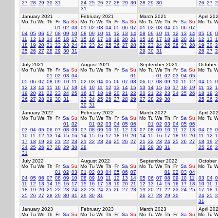
27
28
29
30
31
24
25
26
27
28
29
30
28
29
30
26
27
2
31
January 2021
February 2021
March 2021
April 20
Mo
Tu
We
Th
Fr
Sa
Su
Mo
Tu
We
Th
Fr
Sa
Su
Mo
Tu
We
Th
Fr
Sa
Su
Mo
Tu
W
01
02
03
01
02
03
04
05
06
07
01
02
03
04
05
06
07
04
05
06
07
08
09
10
08
09
10
11
12
13
14
08
09
10
11
12
13
14
05
06
0
11
12
13
14
15
16
17
15
16
17
18
19
20
21
15
16
17
18
19
20
21
12
13
1
18
19
20
21
22
23
24
22
23
24
25
26
27
28
22
23
24
25
26
27
28
19
20
2
25
26
27
28
29
30
31
29
30
31
26
27
2
July 2021
August 2021
September 2021
October
Mo
Tu
We
Th
Fr
Sa
Su
Mo
Tu
We
Th
Fr
Sa
Su
Mo
Tu
We
Th
Fr
Sa
Su
Mo
Tu
W
01
02
03
04
01
01
02
03
04
05
05
06
07
08
09
10
11
02
03
04
05
06
07
08
06
07
08
09
10
11
12
04
05
0
12
13
14
15
16
17
18
09
10
11
12
13
14
15
13
14
15
16
17
18
19
11
12
1
19
20
21
22
23
24
25
16
17
18
19
20
21
22
20
21
22
23
24
25
26
18
19
2
26
27
28
29
30
31
23
24
25
26
27
28
29
27
28
29
30
25
26
2
30
31
January 2022
February 2022
March 2022
April 20
Mo
Tu
We
Th
Fr
Sa
Su
Mo
Tu
We
Th
Fr
Sa
Su
Mo
Tu
We
Th
Fr
Sa
Su
Mo
Tu
W
01
02
01
02
03
04
05
06
01
02
03
04
05
06
03
04
05
06
07
08
09
07
08
09
10
11
12
13
07
08
09
10
11
12
13
04
05
0
10
11
12
13
14
15
16
14
15
16
17
18
19
20
14
15
16
17
18
19
20
11
12
1
17
18
19
20
21
22
23
21
22
23
24
25
26
27
21
22
23
24
25
26
27
18
19
2
24
25
26
27
28
29
30
28
28
29
30
31
25
26
2
31
July 2022
August 2022
September 2022
October
Mo
Tu
We
Th
Fr
Sa
Su
Mo
Tu
We
Th
Fr
Sa
Su
Mo
Tu
We
Th
Fr
Sa
Su
Mo
Tu
W
01
02
03
01
02
03
04
05
06
07
01
02
03
04
04
05
06
07
08
09
10
08
09
10
11
12
13
14
05
06
07
08
09
10
11
03
04
0
11
12
13
14
15
16
17
15
16
17
18
19
20
21
12
13
14
15
16
17
18
10
11
1
18
19
20
21
22
23
24
22
23
24
25
26
27
28
19
20
21
22
23
24
25
17
18
1
25
26
27
28
29
30
31
29
30
31
26
27
28
29
30
24
25
2
31
January 2023
February 2023
March 2023
April 20
Mo
Tu
We
Th
Fr
Sa
Su
Mo
Tu
We
Th
Fr
Sa
Su
Mo
Tu
We
Th
Fr
Sa
Su
Mo
Tu
W