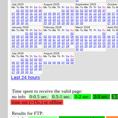
31
July 2025
August 2025
September 2025
October
Mo
Tu
We
Th
Fr
Sa
Su
Mo
Tu
We
Th
Fr
Sa
Su
Mo
Tu
We
Th
Fr
Sa
Su
Mo
Tu
W
01
02
03
04
05
06
01
02
03
01
02
03
04
05
06
07
0
07
08
09
10
11
12
13
04
05
06
07
08
09
10
08
09
10
11
12
13
14
06
07
0
14
15
16
17
18
19
20
11
12
13
14
15
16
17
15
16
17
18
19
20
21
13
14
1
21
22
23
24
25
26
27
18
19
20
21
22
23
24
22
23
24
25
26
27
28
20
21
2
28
29
30
31
25
26
27
28
29
30
31
29
30
27
28
2
January 2026
February 2026
March 2026
April 20
Mo
Tu
We
Th
Fr
Sa
Su
Mo
Tu
We
Th
Fr
Sa
Su
Mo
Tu
We
Th
Fr
Sa
Su
Mo
Tu
W
01
02
03
04
01
01
0
05
06
07
08
09
10
11
02
03
04
05
06
07
08
02
03
04
05
06
07
08
06
07
0
12
13
14
15
16
17
18
09
10
11
12
13
14
15
09
10
11
12
13
14
15
13
14
1
19
20
21
22
23
24
25
16
17
18
19
20
21
22
16
17
18
19
20
21
22
20
21
2
26
27
28
29
30
31
23
24
25
26
27
28
23
24
25
26
27
28
29
27
28
2
30
31
July 2026
August 2026
Mo
Tu
We
Th
Fr
Sa
Su
Mo
Tu
We
Th
Fr
Sa
Su
01
02
03
04
05
01
02
06
07
08
09
10
11
12
03
04
05
06
07
08
09
13
14
15
16
17
18
19
20
21
22
23
24
25
26
27
28
29
30
31
Last 24 hours
Time spent to receive the valid page:
no info
0-0.5 sec.
0.5-1 sec.
1-2 sec.
2-3 sec.
3-
time out (>15s.) or offline
Results for FTP: