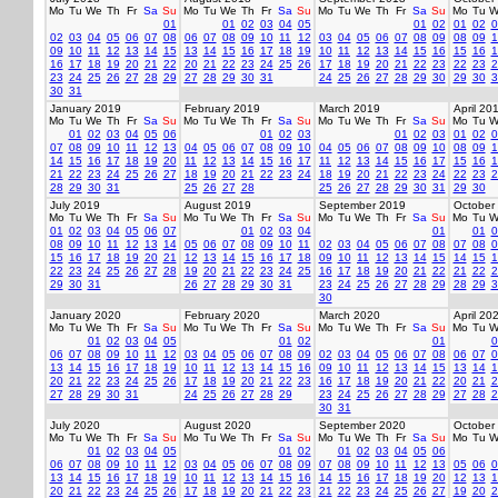
Mo
Tu
We
Th
Fr
Sa
Su
Mo
Tu
We
Th
Fr
Sa
Su
Mo
Tu
We
Th
Fr
Sa
Su
Mo
Tu
W
01
01
02
03
04
05
01
02
01
02
0
02
03
04
05
06
07
08
06
07
08
09
10
11
12
03
04
05
06
07
08
09
08
09
1
09
10
11
12
13
14
15
13
14
15
16
17
18
19
10
11
12
13
14
15
16
15
16
1
16
17
18
19
20
21
22
20
21
22
23
24
25
26
17
18
19
20
21
22
23
22
23
2
23
24
25
26
27
28
29
27
28
29
30
31
24
25
26
27
28
29
30
29
30
3
30
31
January 2019
February 2019
March 2019
April 20
Mo
Tu
We
Th
Fr
Sa
Su
Mo
Tu
We
Th
Fr
Sa
Su
Mo
Tu
We
Th
Fr
Sa
Su
Mo
Tu
W
01
02
03
04
05
06
01
02
03
01
02
03
01
02
0
07
08
09
10
11
12
13
04
05
06
07
08
09
10
04
05
06
07
08
09
10
08
09
1
14
15
16
17
18
19
20
11
12
13
14
15
16
17
11
12
13
14
15
16
17
15
16
1
21
22
23
24
25
26
27
18
19
20
21
22
23
24
18
19
20
21
22
23
24
22
23
2
28
29
30
31
25
26
27
28
25
26
27
28
29
30
31
29
30
July 2019
August 2019
September 2019
October
Mo
Tu
We
Th
Fr
Sa
Su
Mo
Tu
We
Th
Fr
Sa
Su
Mo
Tu
We
Th
Fr
Sa
Su
Mo
Tu
W
01
02
03
04
05
06
07
01
02
03
04
01
01
0
08
09
10
11
12
13
14
05
06
07
08
09
10
11
02
03
04
05
06
07
08
07
08
0
15
16
17
18
19
20
21
12
13
14
15
16
17
18
09
10
11
12
13
14
15
14
15
1
22
23
24
25
26
27
28
19
20
21
22
23
24
25
16
17
18
19
20
21
22
21
22
2
29
30
31
26
27
28
29
30
31
23
24
25
26
27
28
29
28
29
3
30
January 2020
February 2020
March 2020
April 20
Mo
Tu
We
Th
Fr
Sa
Su
Mo
Tu
We
Th
Fr
Sa
Su
Mo
Tu
We
Th
Fr
Sa
Su
Mo
Tu
W
01
02
03
04
05
01
02
01
0
06
07
08
09
10
11
12
03
04
05
06
07
08
09
02
03
04
05
06
07
08
06
07
0
13
14
15
16
17
18
19
10
11
12
13
14
15
16
09
10
11
12
13
14
15
13
14
1
20
21
22
23
24
25
26
17
18
19
20
21
22
23
16
17
18
19
20
21
22
20
21
2
27
28
29
30
31
24
25
26
27
28
29
23
24
25
26
27
28
29
27
28
2
30
31
July 2020
August 2020
September 2020
October
Mo
Tu
We
Th
Fr
Sa
Su
Mo
Tu
We
Th
Fr
Sa
Su
Mo
Tu
We
Th
Fr
Sa
Su
Mo
Tu
W
01
02
03
04
05
01
02
01
02
03
04
05
06
06
07
08
09
10
11
12
03
04
05
06
07
08
09
07
08
09
10
11
12
13
05
06
0
13
14
15
16
17
18
19
10
11
12
13
14
15
16
14
15
16
17
18
19
20
12
13
1
20
21
22
23
24
25
26
17
18
19
20
21
22
23
21
22
23
24
25
26
27
19
20
2