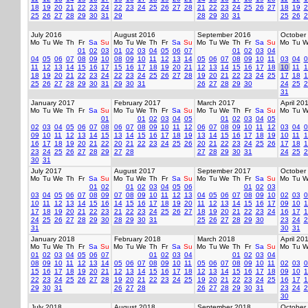
18
19
20
21
22
23
24
22
23
24
25
26
27
28
21
22
23
24
25
26
27
18
19
2
25
26
27
28
29
30
31
29
28
29
30
31
25
26
2
July 2016
August 2016
September 2016
October
Mo
Tu
We
Th
Fr
Sa
Su
Mo
Tu
We
Th
Fr
Sa
Su
Mo
Tu
We
Th
Fr
Sa
Su
Mo
Tu
W
01
02
03
01
02
03
04
05
06
07
01
02
03
04
04
05
06
07
08
09
10
08
09
10
11
12
13
14
05
06
07
08
09
10
11
03
04
0
11
12
13
14
15
16
17
15
16
17
18
19
20
21
12
13
14
15
16
17
18
10
11
1
18
19
20
21
22
23
24
22
23
24
25
26
27
28
19
20
21
22
23
24
25
17
18
1
25
26
27
28
29
30
31
29
30
31
26
27
28
29
30
24
25
2
31
January 2017
February 2017
March 2017
April 20
Mo
Tu
We
Th
Fr
Sa
Su
Mo
Tu
We
Th
Fr
Sa
Su
Mo
Tu
We
Th
Fr
Sa
Su
Mo
Tu
W
01
01
02
03
04
05
01
02
03
04
05
02
03
04
05
06
07
08
06
07
08
09
10
11
12
06
07
08
09
10
11
12
03
04
0
09
10
11
12
13
14
15
13
14
15
16
17
18
19
13
14
15
16
17
18
19
10
11
1
16
17
18
19
20
21
22
20
21
22
23
24
25
26
20
21
22
23
24
25
26
17
18
1
23
24
25
26
27
28
29
27
28
27
28
29
30
31
24
25
2
30
31
July 2017
August 2017
September 2017
October
Mo
Tu
We
Th
Fr
Sa
Su
Mo
Tu
We
Th
Fr
Sa
Su
Mo
Tu
We
Th
Fr
Sa
Su
Mo
Tu
W
01
02
01
02
03
04
05
06
01
02
03
03
04
05
06
07
08
09
07
08
09
10
11
12
13
04
05
06
07
08
09
10
02
03
0
10
11
12
13
14
15
16
14
15
16
17
18
19
20
11
12
13
14
15
16
17
09
10
1
17
18
19
20
21
22
23
21
22
23
24
25
26
27
18
19
20
21
22
23
24
16
17
1
24
25
26
27
28
29
30
28
29
30
31
25
26
27
28
29
30
23
24
2
31
30
31
January 2018
February 2018
March 2018
April 20
Mo
Tu
We
Th
Fr
Sa
Su
Mo
Tu
We
Th
Fr
Sa
Su
Mo
Tu
We
Th
Fr
Sa
Su
Mo
Tu
W
01
02
03
04
05
06
07
01
02
03
04
01
02
03
04
08
09
10
11
12
13
14
05
06
07
08
09
10
11
05
06
07
08
09
10
11
02
03
0
15
16
17
18
19
20
21
12
13
14
15
16
17
18
12
13
14
15
16
17
18
09
10
1
22
23
24
25
26
27
28
19
20
21
22
23
24
25
19
20
21
22
23
24
25
16
17
1
29
30
31
26
27
28
26
27
28
29
30
31
23
24
2
30
July 2018
August 2018
September 2018
October