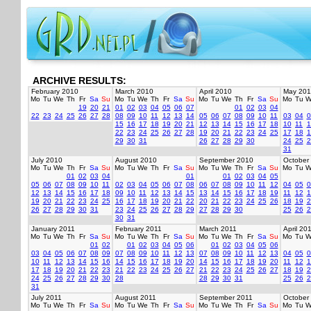
ARCHIVE RESULTS:
February 2010
March 2010
April 2010
May 201
Mo
Tu
We
Th
Fr
Sa
Su
Mo
Tu
We
Th
Fr
Sa
Su
Mo
Tu
We
Th
Fr
Sa
Su
Mo
Tu
W
19
20
21
01
02
03
04
05
06
07
01
02
03
04
22
23
24
25
26
27
28
08
09
10
11
12
13
14
05
06
07
08
09
10
11
03
04
0
15
16
17
18
19
20
21
12
13
14
15
16
17
18
10
11
1
22
23
24
25
26
27
28
19
20
21
22
23
24
25
17
18
1
29
30
31
26
27
28
29
30
24
25
2
31
July 2010
August 2010
September 2010
October
Mo
Tu
We
Th
Fr
Sa
Su
Mo
Tu
We
Th
Fr
Sa
Su
Mo
Tu
We
Th
Fr
Sa
Su
Mo
Tu
W
01
02
03
04
01
01
02
03
04
05
05
06
07
08
09
10
11
02
03
04
05
06
07
08
06
07
08
09
10
11
12
04
05
0
12
13
14
15
16
17
18
09
10
11
12
13
14
15
13
14
15
16
17
18
19
11
12
1
19
20
21
22
23
24
25
16
17
18
19
20
21
22
20
21
22
23
24
25
26
18
19
2
26
27
28
29
30
31
23
24
25
26
27
28
29
27
28
29
30
25
26
2
30
31
January 2011
February 2011
March 2011
April 20
Mo
Tu
We
Th
Fr
Sa
Su
Mo
Tu
We
Th
Fr
Sa
Su
Mo
Tu
We
Th
Fr
Sa
Su
Mo
Tu
W
01
02
01
02
03
04
05
06
01
02
03
04
05
06
03
04
05
06
07
08
09
07
08
09
10
11
12
13
07
08
09
10
11
12
13
04
05
0
10
11
12
13
14
15
16
14
15
16
17
18
19
20
14
15
16
17
18
19
20
11
12
1
17
18
19
20
21
22
23
21
22
23
24
25
26
27
21
22
23
24
25
26
27
18
19
2
24
25
26
27
28
29
30
28
28
29
30
31
25
26
2
31
July 2011
August 2011
September 2011
October
Mo
Tu
We
Th
Fr
Sa
Su
Mo
Tu
We
Th
Fr
Sa
Su
Mo
Tu
We
Th
Fr
Sa
Su
Mo
Tu
W