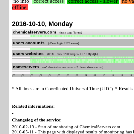
no info
correct access
correct access - slower
no va
offline
2016-10-10, Monday
chemicalservers.com
(main page / forum)
users accounts
(cPanel login / FTP access)
users websites
(HTML only / PHP scripts / PHP + MySQL)
nameservers
(ns1.chemicalservers.com / ns2.chemicalservers.com)
00
01
02
03
04
05
06
07
08
09
10
11
12
13
* All times are in Coordinated Universal Time (UTC). * Results 
Related informations:
-
Changelog of the service:
2010-02-19 - Start of monitoring of ChemicalServers.com.
2010-05-11 - This page with displayed results of monitoring has 