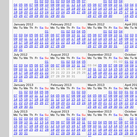
01
02
03
01
02
03
04
05
06
07
01
02
03
04
04
05
06
07
08
09
10
08
09
10
11
12
13
14
05
06
07
08
09
10
11
03
04
0
11
12
13
14
15
16
17
15
16
17
18
19
20
21
12
13
14
15
16
17
18
10
11
1
18
19
20
21
22
23
24
22
23
24
25
26
27
28
19
20
21
22
23
24
25
17
18
1
25
26
27
28
29
30
31
29
30
31
26
27
28
29
30
24
25
2
31
January 2012
February 2012
March 2012
April 20
Mo
Tu
We
Th
Fr
Sa
Su
Mo
Tu
We
Th
Fr
Sa
Su
Mo
Tu
We
Th
Fr
Sa
Su
Mo
Tu
W
01
01
02
03
04
05
01
02
03
04
02
03
04
05
06
07
08
06
07
08
09
10
11
12
05
06
07
08
09
10
11
02
03
0
09
10
11
12
13
14
15
13
14
15
16
17
18
19
12
13
14
15
16
17
18
09
10
1
16
17
18
19
20
21
22
20
21
22
23
24
25
26
19
20
21
22
23
24
25
16
17
1
23
24
25
26
27
28
29
27
28
29
26
27
28
29
30
31
23
24
2
30
31
30
July 2012
August 2012
September 2012
October
Mo
Tu
We
Th
Fr
Sa
Su
Mo
Tu
We
Th
Fr
Sa
Su
Mo
Tu
We
Th
Fr
Sa
Su
Mo
Tu
W
01
01
02
03
04
05
01
02
01
02
0
02
03
04
05
06
07
08
06
07
08
09
10
11
12
03
04
05
06
07
08
09
08
09
1
09
10
11
12
13
14
15
13
14
15
16
17
18
19
10
11
12
13
14
15
16
15
16
1
16
17
18
19
20
21
22
20
21
22
23
24
25
26
17
18
19
20
21
22
23
22
23
2
23
24
25
26
27
28
29
27
28
29
30
31
24
25
26
27
28
29
30
29
30
3
30
31
January 2013
February 2013
March 2013
April 20
Mo
Tu
We
Th
Fr
Sa
Su
Mo
Tu
We
Th
Fr
Sa
Su
Mo
Tu
We
Th
Fr
Sa
Su
Mo
Tu
W
01
02
03
04
05
06
01
02
03
01
02
03
01
02
0
07
08
09
10
11
12
13
04
05
06
07
08
09
10
04
05
06
07
08
09
10
08
09
1
14
15
16
17
18
19
20
11
12
13
14
15
16
17
11
12
13
14
15
16
17
15
16
1
21
22
23
24
25
26
27
18
19
20
21
22
23
24
18
19
20
21
22
23
24
22
23
2
28
29
30
31
25
26
27
28
25
26
27
28
29
30
31
29
30
July 2013
August 2013
September 2013
October
Mo
Tu
We
Th
Fr
Sa
Su
Mo
Tu
We
Th
Fr
Sa
Su
Mo
Tu
We
Th
Fr
Sa
Su
Mo
Tu
W
01
02
03
04
05
06
07
01
02
03
04
01
01
0
08
09
10
11
12
13
14
05
06
07
08
09
10
11
02
03
04
05
06
07
08
07
08
0
15
16
17
18
19
20
21
12
13
14
15
16
17
18
09
10
11
12
13
14
15
14
15
1
22
23
24
25
26
27
28
19
20
21
22
23
24
25
16
17
18
19
20
21
22
21
22
2
29
30
31
26
27
28
29
30
31
23
24
25
26
27
28
29
28
29
3
30