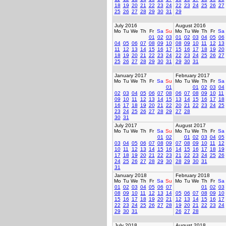
18
19
20
21
22
23
24
22
23
24
25
26
27
25
26
27
28
29
30
31
29
July 2016
August 2016
Mo
Tu
We
Th
Fr
Sa
Su
Mo
Tu
We
Th
Fr
Sa
01
02
03
01
02
03
04
05
06
04
05
06
07
08
09
10
08
09
10
11
12
13
11
12
13
14
15
16
17
15
16
17
18
19
20
18
19
20
21
22
23
24
22
23
24
25
26
27
25
26
27
28
29
30
31
29
30
31
January 2017
February 2017
Mo
Tu
We
Th
Fr
Sa
Su
Mo
Tu
We
Th
Fr
Sa
01
01
02
03
04
02
03
04
05
06
07
08
06
07
08
09
10
11
09
10
11
12
13
14
15
13
14
15
16
17
18
16
17
18
19
20
21
22
20
21
22
23
24
25
23
24
25
26
27
28
29
27
28
30
31
July 2017
August 2017
Mo
Tu
We
Th
Fr
Sa
Su
Mo
Tu
We
Th
Fr
Sa
01
02
01
02
03
04
05
03
04
05
06
07
08
09
07
08
09
10
11
12
10
11
12
13
14
15
16
14
15
16
17
18
19
17
18
19
20
21
22
23
21
22
23
24
25
26
24
25
26
27
28
29
30
28
29
30
31
31
January 2018
February 2018
Mo
Tu
We
Th
Fr
Sa
Su
Mo
Tu
We
Th
Fr
Sa
01
02
03
04
05
06
07
01
02
03
08
09
10
11
12
13
14
05
06
07
08
09
10
15
16
17
18
19
20
21
12
13
14
15
16
17
22
23
24
25
26
27
28
19
20
21
22
23
24
29
30
31
26
27
28
July 2018
August 2018