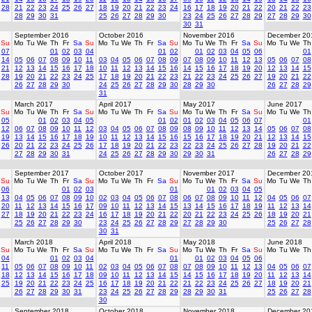
28
21
22
23
24
25
26
27
18
19
20
21
22
23
24
16
17
18
19
20
21
22
20
21
22
23
28
29
30
31
25
26
27
28
29
30
23
24
25
26
27
28
29
27
28
29
30
30
31
September 2016
October 2016
November 2016
December 20
Su
Mo
Tu
We
Th
Fr
Sa
Su
Mo
Tu
We
Th
Fr
Sa
Su
Mo
Tu
We
Th
Fr
Sa
Su
Mo
Tu
We
Th
07
01
02
03
04
01
02
01
02
03
04
05
06
01
14
05
06
07
08
09
10
11
03
04
05
06
07
08
09
07
08
09
10
11
12
13
05
06
07
08
21
12
13
14
15
16
17
18
10
11
12
13
14
15
16
14
15
16
17
18
19
20
12
13
14
15
28
19
20
21
22
23
24
25
17
18
19
20
21
22
23
21
22
23
24
25
26
27
19
20
21
22
26
27
28
29
30
24
25
26
27
28
29
30
28
29
30
26
27
28
29
31
March 2017
April 2017
May 2017
June 2017
Su
Mo
Tu
We
Th
Fr
Sa
Su
Mo
Tu
We
Th
Fr
Sa
Su
Mo
Tu
We
Th
Fr
Sa
Su
Mo
Tu
We
Th
05
01
02
03
04
05
01
02
01
02
03
04
05
06
07
01
12
06
07
08
09
10
11
12
03
04
05
06
07
08
09
08
09
10
11
12
13
14
05
06
07
08
19
13
14
15
16
17
18
19
10
11
12
13
14
15
16
15
16
17
18
19
20
21
12
13
14
15
26
20
21
22
23
24
25
26
17
18
19
20
21
22
23
22
23
24
25
26
27
28
19
20
21
22
27
28
29
30
31
24
25
26
27
28
29
30
29
30
31
26
27
28
29
September 2017
October 2017
November 2017
December 20
Su
Mo
Tu
We
Th
Fr
Sa
Su
Mo
Tu
We
Th
Fr
Sa
Su
Mo
Tu
We
Th
Fr
Sa
Su
Mo
Tu
We
Th
06
01
02
03
01
01
02
03
04
05
13
04
05
06
07
08
09
10
02
03
04
05
06
07
08
06
07
08
09
10
11
12
04
05
06
07
20
11
12
13
14
15
16
17
09
10
11
12
13
14
15
13
14
15
16
17
18
19
11
12
13
14
27
18
19
20
21
22
23
24
16
17
18
19
20
21
22
20
21
22
23
24
25
26
18
19
20
21
25
26
27
28
29
30
23
24
25
26
27
28
29
27
28
29
30
25
26
27
28
30
31
March 2018
April 2018
May 2018
June 2018
Su
Mo
Tu
We
Th
Fr
Sa
Su
Mo
Tu
We
Th
Fr
Sa
Su
Mo
Tu
We
Th
Fr
Sa
Su
Mo
Tu
We
Th
04
01
02
03
04
01
01
02
03
04
05
06
11
05
06
07
08
09
10
11
02
03
04
05
06
07
08
07
08
09
10
11
12
13
04
05
06
07
18
12
13
14
15
16
17
18
09
10
11
12
13
14
15
14
15
16
17
18
19
20
11
12
13
14
25
19
20
21
22
23
24
25
16
17
18
19
20
21
22
21
22
23
24
25
26
27
18
19
20
21
26
27
28
29
30
31
23
24
25
26
27
28
29
28
29
30
31
25
26
27
28
30
September 2018
October 2018
November 2018
December 20