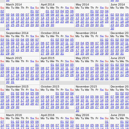
March 2014
April 2014
May 2014
June 2014
Su
Mo
Tu
We
Th
Fr
Sa
Su
Mo
Tu
We
Th
Fr
Sa
Su
Mo
Tu
We
Th
Fr
Sa
Su
Mo
Tu
We
Th
02
01
02
01
02
03
04
05
06
01
02
03
04
09
03
04
05
06
07
08
09
07
08
09
10
11
12
13
05
06
07
08
09
10
11
02
03
04
05
16
10
11
12
13
14
15
16
14
15
16
17
18
19
20
12
13
14
15
16
17
18
09
10
11
12
23
17
18
19
20
21
22
23
21
22
23
24
25
26
27
19
20
21
22
23
24
25
16
17
18
19
24
25
26
27
28
29
30
28
29
30
26
27
28
29
30
31
23
24
25
26
31
30
September 2014
October 2014
November 2014
December 20
Su
Mo
Tu
We
Th
Fr
Sa
Su
Mo
Tu
We
Th
Fr
Sa
Su
Mo
Tu
We
Th
Fr
Sa
Su
Mo
Tu
We
Th
03
01
02
03
04
05
06
07
01
02
03
04
05
01
02
01
02
03
04
10
08
09
10
11
12
13
14
06
07
08
09
10
11
12
03
04
05
06
07
08
09
08
09
10
11
17
15
16
17
18
19
20
21
13
14
15
16
17
18
19
10
11
12
13
14
15
16
15
16
17
18
24
22
23
24
25
26
27
28
20
21
22
23
24
25
26
17
18
19
20
21
22
23
22
23
24
25
31
29
30
27
28
29
30
31
24
25
26
27
28
29
30
29
30
31
March 2015
April 2015
May 2015
June 2015
Su
Mo
Tu
We
Th
Fr
Sa
Su
Mo
Tu
We
Th
Fr
Sa
Su
Mo
Tu
We
Th
Fr
Sa
Su
Mo
Tu
We
Th
01
01
01
02
03
04
05
01
02
03
01
02
03
04
08
02
03
04
05
06
07
08
06
07
08
09
10
11
12
04
05
06
07
08
09
10
08
09
10
11
15
09
10
11
12
13
14
15
13
14
15
16
17
18
19
11
12
13
14
15
16
17
15
16
17
18
22
16
17
18
19
20
21
22
20
21
22
23
24
25
26
18
19
20
21
22
23
24
22
23
24
25
23
24
25
26
27
28
29
27
28
29
30
25
26
27
28
29
30
31
29
30
30
31
September 2015
October 2015
November 2015
December 20
Su
Mo
Tu
We
Th
Fr
Sa
Su
Mo
Tu
We
Th
Fr
Sa
Su
Mo
Tu
We
Th
Fr
Sa
Su
Mo
Tu
We
Th
02
01
02
03
04
05
06
01
02
03
04
01
01
02
03
09
07
08
09
10
11
12
13
05
06
07
08
09
10
11
02
03
04
05
06
07
08
07
08
09
10
16
14
15
16
17
18
19
20
12
13
14
15
16
17
18
09
10
11
12
13
14
15
14
15
16
17
23
21
22
23
24
25
26
27
19
20
21
22
23
24
25
16
17
18
19
20
21
22
21
22
23
24
30
28
29
30
26
27
28
29
30
31
23
24
25
26
27
28
29
28
29
30
31
30
March 2016
April 2016
May 2016
June 2016
Su
Mo
Tu
We
Th
Fr
Sa
Su
Mo
Tu
We
Th
Fr
Sa
Su
Mo
Tu
We
Th
Fr
Sa
Su
Mo
Tu
We
Th
07
01
02
03
04
05
06
01
02
03
01
01
02
14
07
08
09
10
11
12
13
04
05
06
07
08
09
10
02
03
04
05
06
07
08
06
07
08
09
21
14
15
16
17
18
19
20
11
12
13
14
15
16
17
09
10
11
12
13
14
15
13
14
15
16