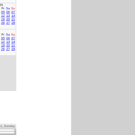
25
Fr
Sa
Su
05
06
07
12
13
14
19
20
21
26
27
28
Fr
Sa
Su
05
06
07
12
13
14
19
20
21
26
27
28
01, Sunday