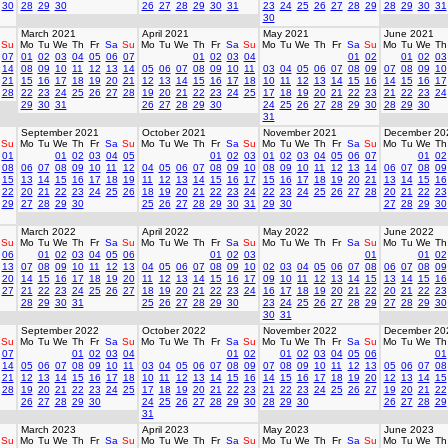
30
28
29
30
26
27
28
29
30
31
23
24
25
26
27
28
29
28
29
30
31
30
March 2021
April 2021
May 2021
June 2021
Su
Mo
Tu
We
Th
Fr
Sa
Su
Mo
Tu
We
Th
Fr
Sa
Su
Mo
Tu
We
Th
Fr
Sa
Su
Mo
Tu
We
Th
07
01
02
03
04
05
06
07
01
02
03
04
01
02
01
02
03
14
08
09
10
11
12
13
14
05
06
07
08
09
10
11
03
04
05
06
07
08
09
07
08
09
10
21
15
16
17
18
19
20
21
12
13
14
15
16
17
18
10
11
12
13
14
15
16
14
15
16
17
28
22
23
24
25
26
27
28
19
20
21
22
23
24
25
17
18
19
20
21
22
23
21
22
23
24
29
30
31
26
27
28
29
30
24
25
26
27
28
29
30
28
29
30
31
September 2021
October 2021
November 2021
December 20
Su
Mo
Tu
We
Th
Fr
Sa
Su
Mo
Tu
We
Th
Fr
Sa
Su
Mo
Tu
We
Th
Fr
Sa
Su
Mo
Tu
We
Th
01
01
02
03
04
05
01
02
03
01
02
03
04
05
06
07
01
02
08
06
07
08
09
10
11
12
04
05
06
07
08
09
10
08
09
10
11
12
13
14
06
07
08
09
15
13
14
15
16
17
18
19
11
12
13
14
15
16
17
15
16
17
18
19
20
21
13
14
15
16
22
20
21
22
23
24
25
26
18
19
20
21
22
23
24
22
23
24
25
26
27
28
20
21
22
23
29
27
28
29
30
25
26
27
28
29
30
31
29
30
27
28
29
30
March 2022
April 2022
May 2022
June 2022
Su
Mo
Tu
We
Th
Fr
Sa
Su
Mo
Tu
We
Th
Fr
Sa
Su
Mo
Tu
We
Th
Fr
Sa
Su
Mo
Tu
We
Th
06
01
02
03
04
05
06
01
02
03
01
01
02
13
07
08
09
10
11
12
13
04
05
06
07
08
09
10
02
03
04
05
06
07
08
06
07
08
09
20
14
15
16
17
18
19
20
11
12
13
14
15
16
17
09
10
11
12
13
14
15
13
14
15
16
27
21
22
23
24
25
26
27
18
19
20
21
22
23
24
16
17
18
19
20
21
22
20
21
22
23
28
29
30
31
25
26
27
28
29
30
23
24
25
26
27
28
29
27
28
29
30
30
31
September 2022
October 2022
November 2022
December 20
Su
Mo
Tu
We
Th
Fr
Sa
Su
Mo
Tu
We
Th
Fr
Sa
Su
Mo
Tu
We
Th
Fr
Sa
Su
Mo
Tu
We
Th
07
01
02
03
04
01
02
01
02
03
04
05
06
01
14
05
06
07
08
09
10
11
03
04
05
06
07
08
09
07
08
09
10
11
12
13
05
06
07
08
21
12
13
14
15
16
17
18
10
11
12
13
14
15
16
14
15
16
17
18
19
20
12
13
14
15
28
19
20
21
22
23
24
25
17
18
19
20
21
22
23
21
22
23
24
25
26
27
19
20
21
22
26
27
28
29
30
24
25
26
27
28
29
30
28
29
30
26
27
28
29
31
March 2023
April 2023
May 2023
June 2023
Su
Mo
Tu
We
Th
Fr
Sa
Su
Mo
Tu
We
Th
Fr
Sa
Su
Mo
Tu
We
Th
Fr
Sa
Su
Mo
Tu
We
Th