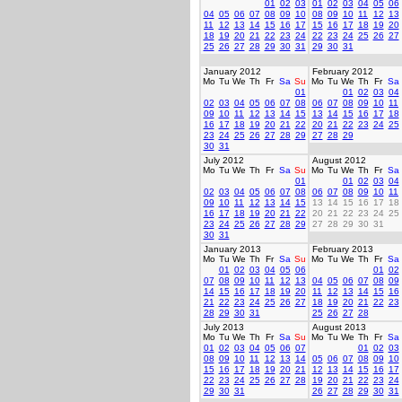
01
02
03
01
02
03
04
05
06
04
05
06
07
08
09
10
08
09
10
11
12
13
11
12
13
14
15
16
17
15
16
17
18
19
20
18
19
20
21
22
23
24
22
23
24
25
26
27
25
26
27
28
29
30
31
29
30
31
January 2012
February 2012
Mo
Tu
We
Th
Fr
Sa
Su
Mo
Tu
We
Th
Fr
Sa
01
01
02
03
04
02
03
04
05
06
07
08
06
07
08
09
10
11
09
10
11
12
13
14
15
13
14
15
16
17
18
16
17
18
19
20
21
22
20
21
22
23
24
25
23
24
25
26
27
28
29
27
28
29
30
31
July 2012
August 2012
Mo
Tu
We
Th
Fr
Sa
Su
Mo
Tu
We
Th
Fr
Sa
01
01
02
03
04
02
03
04
05
06
07
08
06
07
08
09
10
11
09
10
11
12
13
14
15
13
14
15
16
17
18
16
17
18
19
20
21
22
20
21
22
23
24
25
23
24
25
26
27
28
29
27
28
29
30
31
30
31
January 2013
February 2013
Mo
Tu
We
Th
Fr
Sa
Su
Mo
Tu
We
Th
Fr
Sa
01
02
03
04
05
06
01
02
07
08
09
10
11
12
13
04
05
06
07
08
09
14
15
16
17
18
19
20
11
12
13
14
15
16
21
22
23
24
25
26
27
18
19
20
21
22
23
28
29
30
31
25
26
27
28
July 2013
August 2013
Mo
Tu
We
Th
Fr
Sa
Su
Mo
Tu
We
Th
Fr
Sa
01
02
03
04
05
06
07
01
02
03
08
09
10
11
12
13
14
05
06
07
08
09
10
15
16
17
18
19
20
21
12
13
14
15
16
17
22
23
24
25
26
27
28
19
20
21
22
23
24
29
30
31
26
27
28
29
30
31