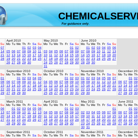
CHEMICALSERV
For guidance only.
created 
April 2010
May 2010
June 2010
Su
Mo
Tu
We
Th
Fr
Sa
Su
Mo
Tu
We
Th
Fr
Sa
Su
Mo
Tu
We
Th
Fr
Sa
Su
07
01
02
03
04
01
02
01
02
03
04
05
06
14
05
06
07
08
09
10
11
03
04
05
06
07
08
09
07
08
09
10
11
12
13
21
12
13
14
15
16
17
18
10
11
12
13
14
15
16
14
15
16
17
18
19
20
28
19
20
21
22
23
24
25
17
18
19
20
21
22
23
21
22
23
24
25
26
27
26
27
28
29
30
24
25
26
27
28
29
30
28
29
30
31
September 2010
October 2010
November 2010
December 20
Su
Mo
Tu
We
Th
Fr
Sa
Su
Mo
Tu
We
Th
Fr
Sa
Su
Mo
Tu
We
Th
Fr
Sa
Su
Mo
Tu
We
Th
01
01
02
03
04
05
01
02
03
01
02
03
04
05
06
07
01
02
08
06
07
08
09
10
11
12
04
05
06
07
08
09
10
08
09
10
11
12
13
14
06
07
08
09
15
13
14
15
16
17
18
19
11
12
13
14
15
16
17
15
16
17
18
19
20
21
13
14
15
16
22
20
21
22
23
24
25
26
18
19
20
21
22
23
24
22
23
24
25
26
27
28
20
21
22
23
29
27
28
29
30
25
26
27
28
29
30
31
29
30
27
28
29
30
March 2011
April 2011
May 2011
June 2011
Su
Mo
Tu
We
Th
Fr
Sa
Su
Mo
Tu
We
Th
Fr
Sa
Su
Mo
Tu
We
Th
Fr
Sa
Su
Mo
Tu
We
Th
06
01
02
03
04
05
06
01
02
03
01
01
02
13
07
08
09
10
11
12
13
04
05
06
07
08
09
10
02
03
04
05
06
07
08
06
07
08
09
20
14
15
16
17
18
19
20
11
12
13
14
15
16
17
09
10
11
12
13
14
15
13
14
15
16
27
21
22
23
24
25
26
27
18
19
20
21
22
23
24
16
17
18
19
20
21
22
20
21
22
23
28
29
30
31
25
26
27
28
29
30
23
24
25
26
27
28
29
27
28
29
30
30
31
September 2011
October 2011
November 2011
December 20
Su
Mo
Tu
We
Th
Fr
Sa
Su
Mo
Tu
We
Th
Fr
Sa
Su
Mo
Tu
We
Th
Fr
Sa
Su
Mo
Tu
We
Th