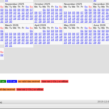
31
30
September 2025
October 2025
November 2025
December 20
Su
Mo
Tu
We
Th
Fr
Sa
Su
Mo
Tu
We
Th
Fr
Sa
Su
Mo
Tu
We
Th
Fr
Sa
Su
Mo
Tu
We
Th
03
01
02
03
04
05
06
07
01
02
03
04
05
01
02
01
02
03
04
10
08
09
10
11
12
13
14
06
07
08
09
10
11
12
03
04
05
06
07
08
09
08
09
10
11
17
15
16
17
18
19
20
21
13
14
15
16
17
18
19
10
11
12
13
14
15
16
15
16
17
18
24
22
23
24
25
26
27
28
20
21
22
23
24
25
26
17
18
19
20
21
22
23
22
23
24
25
31
29
30
27
28
29
30
31
24
25
26
27
28
29
30
29
30
31
March 2026
April 2026
May 2026
June 2026
Su
Mo
Tu
We
Th
Fr
Sa
Su
Mo
Tu
We
Th
Fr
Sa
Su
Mo
Tu
We
Th
Fr
Sa
Su
Mo
Tu
We
Th
01
01
01
02
03
04
05
01
02
03
01
02
03
04
08
02
03
04
05
06
07
08
06
07
08
09
10
11
12
04
05
06
07
08
09
10
08
09
10
11
15
09
10
11
12
13
14
15
13
14
15
16
17
18
19
11
12
13
14
15
16
17
15
16
17
18
22
16
17
18
19
20
21
22
20
21
22
23
24
25
26
18
19
20
21
22
23
24
22
23
24
25
23
24
25
26
27
28
29
27
28
29
30
25
26
27
28
29
30
31
29
30
30
31
Su
02
5 sec.
5-15 sec.
no valid data received
time out (>15s.) or offline
id data received
time out (>15s.) or offline
2019-12-
um)