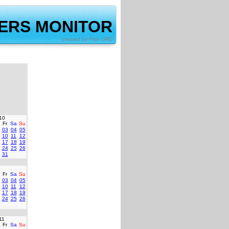
ERS MONITOR
by Piotr GRD
10
Fr
Sa
Su
03
04
05
10
11
12
17
18
19
24
25
26
31
Fr
Sa
Su
03
04
05
10
11
12
17
18
19
24
25
26
11
Fr
Sa
Su