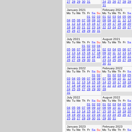
27
28
29
30
31
24
25
26
27
28
29
31
January 2021
February 2021
Mo
Tu
We
Th
Fr
Sa
Su
Mo
Tu
We
Th
Fr
Sa
01
02
03
01
02
03
04
05
06
04
05
06
07
08
09
10
08
09
10
11
12
13
11
12
13
14
15
16
17
15
16
17
18
19
20
18
19
20
21
22
23
24
22
23
24
25
26
27
25
26
27
28
29
30
31
July 2021
August 2021
Mo
Tu
We
Th
Fr
Sa
Su
Mo
Tu
We
Th
Fr
Sa
01
02
03
04
05
06
07
08
09
10
11
02
03
04
05
06
07
12
13
14
15
16
17
18
09
10
11
12
13
14
19
20
21
22
23
24
25
16
17
18
19
20
21
26
27
28
29
30
31
23
24
25
26
27
28
30
31
January 2022
February 2022
Mo
Tu
We
Th
Fr
Sa
Su
Mo
Tu
We
Th
Fr
Sa
01
02
01
02
03
04
05
03
04
05
06
07
08
09
07
08
09
10
11
12
10
11
12
13
14
15
16
14
15
16
17
18
19
17
18
19
20
21
22
23
21
22
23
24
25
26
24
25
26
27
28
29
30
28
31
July 2022
August 2022
Mo
Tu
We
Th
Fr
Sa
Su
Mo
Tu
We
Th
Fr
Sa
01
02
03
01
02
03
04
05
06
04
05
06
07
08
09
10
08
09
10
11
12
13
11
12
13
14
15
16
17
15
16
17
18
19
20
18
19
20
21
22
23
24
22
23
24
25
26
27
25
26
27
28
29
30
31
29
30
31
January 2023
February 2023
Mo
Tu
We
Th
Fr
Sa
Su
Mo
Tu
We
Th
Fr
Sa