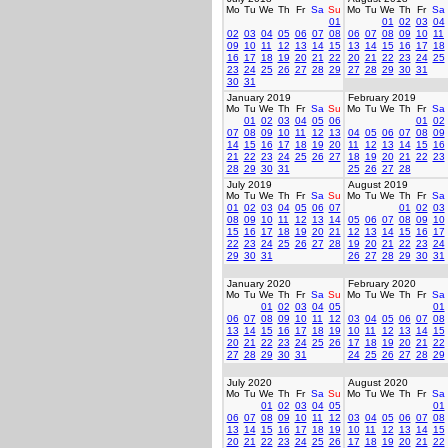
Mo
Tu
We
Th
Fr
Sa
Su
Mo
Tu
We
Th
Fr
Sa
01
01
02
03
04
02
03
04
05
06
07
08
06
07
08
09
10
11
09
10
11
12
13
14
15
13
14
15
16
17
18
16
17
18
19
20
21
22
20
21
22
23
24
25
23
24
25
26
27
28
29
27
28
29
30
31
30
31
January 2019
February 2019
Mo
Tu
We
Th
Fr
Sa
Su
Mo
Tu
We
Th
Fr
Sa
01
02
03
04
05
06
01
02
07
08
09
10
11
12
13
04
05
06
07
08
09
14
15
16
17
18
19
20
11
12
13
14
15
16
21
22
23
24
25
26
27
18
19
20
21
22
23
28
29
30
31
25
26
27
28
July 2019
August 2019
Mo
Tu
We
Th
Fr
Sa
Su
Mo
Tu
We
Th
Fr
Sa
01
02
03
04
05
06
07
01
02
03
08
09
10
11
12
13
14
05
06
07
08
09
10
15
16
17
18
19
20
21
12
13
14
15
16
17
22
23
24
25
26
27
28
19
20
21
22
23
24
29
30
31
26
27
28
29
30
31
January 2020
February 2020
Mo
Tu
We
Th
Fr
Sa
Su
Mo
Tu
We
Th
Fr
Sa
01
02
03
04
05
01
06
07
08
09
10
11
12
03
04
05
06
07
08
13
14
15
16
17
18
19
10
11
12
13
14
15
20
21
22
23
24
25
26
17
18
19
20
21
22
27
28
29
30
31
24
25
26
27
28
29
July 2020
August 2020
Mo
Tu
We
Th
Fr
Sa
Su
Mo
Tu
We
Th
Fr
Sa
01
02
03
04
05
01
06
07
08
09
10
11
12
03
04
05
06
07
08
13
14
15
16
17
18
19
10
11
12
13
14
15
20
21
22
23
24
25
26
17
18
19
20
21
22