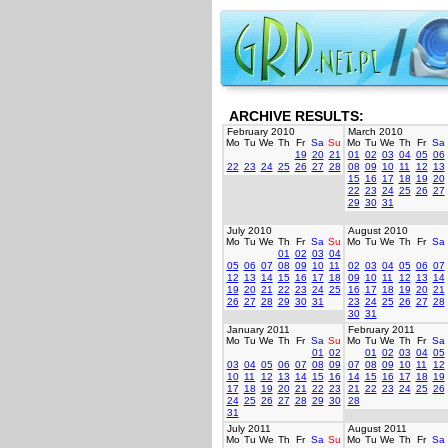
ARCHIVE RESULTS:
February 2010
March 2010
Mo
Tu
We
Th
Fr
Sa
Su
Mo
Tu
We
Th
Fr
Sa
19
20
21
01
02
03
04
05
06
22
23
24
25
26
27
28
08
09
10
11
12
13
15
16
17
18
19
20
22
23
24
25
26
27
29
30
31
July 2010
August 2010
Mo
Tu
We
Th
Fr
Sa
Su
Mo
Tu
We
Th
Fr
Sa
01
02
03
04
05
06
07
08
09
10
11
02
03
04
05
06
07
12
13
14
15
16
17
18
09
10
11
12
13
14
19
20
21
22
23
24
25
16
17
18
19
20
21
26
27
28
29
30
31
23
24
25
26
27
28
30
31
January 2011
February 2011
Mo
Tu
We
Th
Fr
Sa
Su
Mo
Tu
We
Th
Fr
Sa
01
02
01
02
03
04
05
03
04
05
06
07
08
09
07
08
09
10
11
12
10
11
12
13
14
15
16
14
15
16
17
18
19
17
18
19
20
21
22
23
21
22
23
24
25
26
24
25
26
27
28
29
30
28
31
July 2011
August 2011
Mo
Tu
We
Th
Fr
Sa
Su
Mo
Tu
We
Th
Fr
Sa