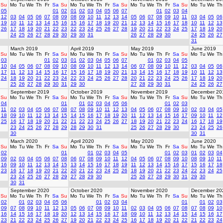
Su
Mo
Tu
We
Th
Fr
Sa
Su
Mo
Tu
We
Th
Fr
Sa
Su
Mo
Tu
We
Th
Fr
Sa
Su
Mo
Tu
We
Th
05
01
02
01
02
03
04
05
06
07
01
02
03
04
12
03
04
05
06
07
08
09
08
09
10
11
12
13
14
05
06
07
08
09
10
11
03
04
05
06
19
10
11
12
13
14
15
16
15
16
17
18
19
20
21
12
13
14
15
16
17
18
10
11
12
13
26
17
18
19
20
21
22
23
22
23
24
25
26
27
28
19
20
21
22
23
24
25
17
18
19
20
24
25
26
27
28
29
30
29
30
31
26
27
28
29
30
24
25
26
27
31
March 2019
April 2019
May 2019
June 2019
Su
Mo
Tu
We
Th
Fr
Sa
Su
Mo
Tu
We
Th
Fr
Sa
Su
Mo
Tu
We
Th
Fr
Sa
Su
Mo
Tu
We
Th
03
01
02
03
01
02
03
04
05
06
07
01
02
03
04
05
10
04
05
06
07
08
09
10
08
09
10
11
12
13
14
06
07
08
09
10
11
12
03
04
05
06
17
11
12
13
14
15
16
17
15
16
17
18
19
20
21
13
14
15
16
17
18
19
10
11
12
13
24
18
19
20
21
22
23
24
22
23
24
25
26
27
28
20
21
22
23
24
25
26
17
18
19
20
25
26
27
28
29
30
31
29
30
27
28
29
30
31
24
25
26
27
September 2019
October 2019
November 2019
December 20
Su
Mo
Tu
We
Th
Fr
Sa
Su
Mo
Tu
We
Th
Fr
Sa
Su
Mo
Tu
We
Th
Fr
Sa
Su
Mo
Tu
We
Th
04
01
01
02
03
04
05
06
01
02
03
11
02
03
04
05
06
07
08
07
08
09
10
11
12
13
04
05
06
07
08
09
10
02
03
04
05
18
09
10
11
12
13
14
15
14
15
16
17
18
19
20
11
12
13
14
15
16
17
09
10
11
12
25
16
17
18
19
20
21
22
21
22
23
24
25
26
27
18
19
20
21
22
23
24
16
17
18
19
23
24
25
26
27
28
29
28
29
30
31
25
26
27
28
29
30
23
24
25
26
30
30
31
March 2020
April 2020
May 2020
June 2020
Su
Mo
Tu
We
Th
Fr
Sa
Su
Mo
Tu
We
Th
Fr
Sa
Su
Mo
Tu
We
Th
Fr
Sa
Su
Mo
Tu
We
Th
02
01
01
02
03
04
05
01
02
03
01
02
03
04
09
02
03
04
05
06
07
08
06
07
08
09
10
11
12
04
05
06
07
08
09
10
08
09
10
11
16
09
10
11
12
13
14
15
13
14
15
16
17
18
19
11
12
13
14
15
16
17
15
16
17
18
23
16
17
18
19
20
21
22
20
21
22
23
24
25
26
18
19
20
21
22
23
24
22
23
24
25
23
24
25
26
27
28
29
27
28
29
30
25
26
27
28
29
30
31
29
30
30
31
September 2020
October 2020
November 2020
December 20
Su
Mo
Tu
We
Th
Fr
Sa
Su
Mo
Tu
We
Th
Fr
Sa
Su
Mo
Tu
We
Th
Fr
Sa
Su
Mo
Tu
We
Th
02
01
02
03
04
05
06
01
02
03
04
01
01
02
03
09
07
08
09
10
11
12
13
05
06
07
08
09
10
11
02
03
04
05
06
07
08
07
08
09
10
16
14
15
16
17
18
19
20
12
13
14
15
16
17
18
09
10
11
12
13
14
15
14
15
16
17
23
21
22
23
24
25
26
27
19
20
21
22
23
24
25
16
17
18
19
20
21
22
21
22
23
24