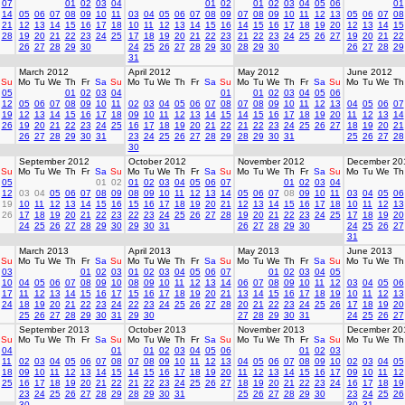
07
01
02
03
04
01
02
01
02
03
04
05
06
01
14
05
06
07
08
09
10
11
03
04
05
06
07
08
09
07
08
09
10
11
12
13
05
06
07
08
21
12
13
14
15
16
17
18
10
11
12
13
14
15
16
14
15
16
17
18
19
20
12
13
14
15
28
19
20
21
22
23
24
25
17
18
19
20
21
22
23
21
22
23
24
25
26
27
19
20
21
22
26
27
28
29
30
24
25
26
27
28
29
30
28
29
30
26
27
28
29
31
March 2012
April 2012
May 2012
June 2012
Su
Mo
Tu
We
Th
Fr
Sa
Su
Mo
Tu
We
Th
Fr
Sa
Su
Mo
Tu
We
Th
Fr
Sa
Su
Mo
Tu
We
Th
05
01
02
03
04
01
01
02
03
04
05
06
12
05
06
07
08
09
10
11
02
03
04
05
06
07
08
07
08
09
10
11
12
13
04
05
06
07
19
12
13
14
15
16
17
18
09
10
11
12
13
14
15
14
15
16
17
18
19
20
11
12
13
14
26
19
20
21
22
23
24
25
16
17
18
19
20
21
22
21
22
23
24
25
26
27
18
19
20
21
26
27
28
29
30
31
23
24
25
26
27
28
29
28
29
30
31
25
26
27
28
30
September 2012
October 2012
November 2012
December 20
Su
Mo
Tu
We
Th
Fr
Sa
Su
Mo
Tu
We
Th
Fr
Sa
Su
Mo
Tu
We
Th
Fr
Sa
Su
Mo
Tu
We
Th
05
01
02
01
02
03
04
05
06
07
01
02
03
04
12
03
04
05
06
07
08
09
08
09
10
11
12
13
14
05
06
07
08
09
10
11
03
04
05
06
19
10
11
12
13
14
15
16
15
16
17
18
19
20
21
12
13
14
15
16
17
18
10
11
12
13
26
17
18
19
20
21
22
23
22
23
24
25
26
27
28
19
20
21
22
23
24
25
17
18
19
20
24
25
26
27
28
29
30
29
30
31
26
27
28
29
30
24
25
26
27
31
March 2013
April 2013
May 2013
June 2013
Su
Mo
Tu
We
Th
Fr
Sa
Su
Mo
Tu
We
Th
Fr
Sa
Su
Mo
Tu
We
Th
Fr
Sa
Su
Mo
Tu
We
Th
03
01
02
03
01
02
03
04
05
06
07
01
02
03
04
05
10
04
05
06
07
08
09
10
08
09
10
11
12
13
14
06
07
08
09
10
11
12
03
04
05
06
17
11
12
13
14
15
16
17
15
16
17
18
19
20
21
13
14
15
16
17
18
19
10
11
12
13
24
18
19
20
21
22
23
24
22
23
24
25
26
27
28
20
21
22
23
24
25
26
17
18
19
20
25
26
27
28
29
30
31
29
30
27
28
29
30
31
24
25
26
27
September 2013
October 2013
November 2013
December 20
Su
Mo
Tu
We
Th
Fr
Sa
Su
Mo
Tu
We
Th
Fr
Sa
Su
Mo
Tu
We
Th
Fr
Sa
Su
Mo
Tu
We
Th
04
01
01
02
03
04
05
06
01
02
03
11
02
03
04
05
06
07
08
07
08
09
10
11
12
13
04
05
06
07
08
09
10
02
03
04
05
18
09
10
11
12
13
14
15
14
15
16
17
18
19
20
11
12
13
14
15
16
17
09
10
11
12
25
16
17
18
19
20
21
22
21
22
23
24
25
26
27
18
19
20
21
22
23
24
16
17
18
19
23
24
25
26
27
28
29
28
29
30
31
25
26
27
28
29
30
23
24
25
26
30
30
31