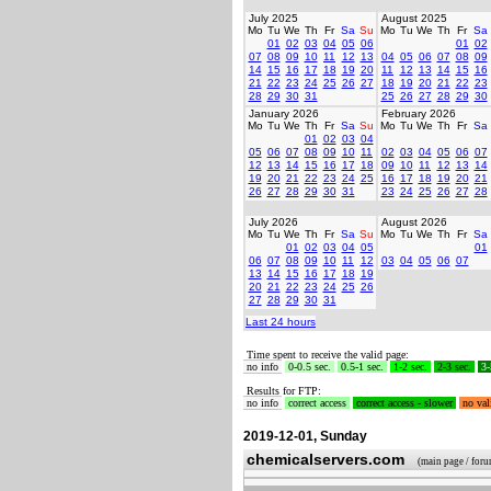
July 2025
August 2025
Mo
Tu
We
Th
Fr
Sa
Su
Mo
Tu
We
Th
Fr
Sa
01
02
03
04
05
06
01
02
07
08
09
10
11
12
13
04
05
06
07
08
09
14
15
16
17
18
19
20
11
12
13
14
15
16
21
22
23
24
25
26
27
18
19
20
21
22
23
28
29
30
31
25
26
27
28
29
30
January 2026
February 2026
Mo
Tu
We
Th
Fr
Sa
Su
Mo
Tu
We
Th
Fr
Sa
01
02
03
04
05
06
07
08
09
10
11
02
03
04
05
06
07
12
13
14
15
16
17
18
09
10
11
12
13
14
19
20
21
22
23
24
25
16
17
18
19
20
21
26
27
28
29
30
31
23
24
25
26
27
28
July 2026
August 2026
Mo
Tu
We
Th
Fr
Sa
Su
Mo
Tu
We
Th
Fr
Sa
01
02
03
04
05
01
06
07
08
09
10
11
12
03
04
05
06
07
13
14
15
16
17
18
19
20
21
22
23
24
25
26
27
28
29
30
31
Last 24 hours
Time spent to receive the valid page:
no info
0-0.5 sec.
0.5-1 sec.
1-2 sec.
2-3 sec.
3-
Results for FTP:
no info
correct access
correct access - slower
no val
2019-12-01, Sunday
chemicalservers.com
(main page / for