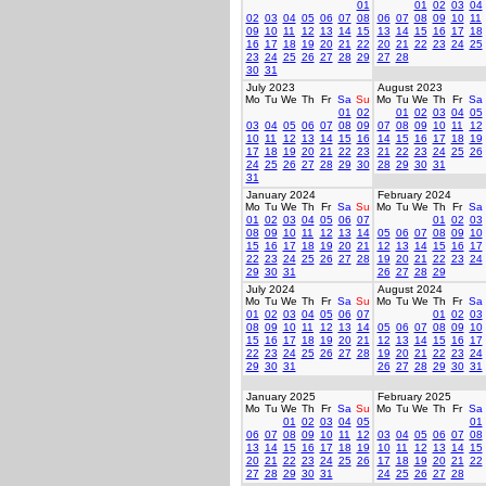
01
01
02
03
04
02
03
04
05
06
07
08
06
07
08
09
10
11
09
10
11
12
13
14
15
13
14
15
16
17
18
16
17
18
19
20
21
22
20
21
22
23
24
25
23
24
25
26
27
28
29
27
28
30
31
July 2023
August 2023
Mo
Tu
We
Th
Fr
Sa
Su
Mo
Tu
We
Th
Fr
Sa
01
02
01
02
03
04
05
03
04
05
06
07
08
09
07
08
09
10
11
12
10
11
12
13
14
15
16
14
15
16
17
18
19
17
18
19
20
21
22
23
21
22
23
24
25
26
24
25
26
27
28
29
30
28
29
30
31
31
January 2024
February 2024
Mo
Tu
We
Th
Fr
Sa
Su
Mo
Tu
We
Th
Fr
Sa
01
02
03
04
05
06
07
01
02
03
08
09
10
11
12
13
14
05
06
07
08
09
10
15
16
17
18
19
20
21
12
13
14
15
16
17
22
23
24
25
26
27
28
19
20
21
22
23
24
29
30
31
26
27
28
29
July 2024
August 2024
Mo
Tu
We
Th
Fr
Sa
Su
Mo
Tu
We
Th
Fr
Sa
01
02
03
04
05
06
07
01
02
03
08
09
10
11
12
13
14
05
06
07
08
09
10
15
16
17
18
19
20
21
12
13
14
15
16
17
22
23
24
25
26
27
28
19
20
21
22
23
24
29
30
31
26
27
28
29
30
31
January 2025
February 2025
Mo
Tu
We
Th
Fr
Sa
Su
Mo
Tu
We
Th
Fr
Sa
01
02
03
04
05
01
06
07
08
09
10
11
12
03
04
05
06
07
08
13
14
15
16
17
18
19
10
11
12
13
14
15
20
21
22
23
24
25
26
17
18
19
20
21
22
27
28
29
30
31
24
25
26
27
28