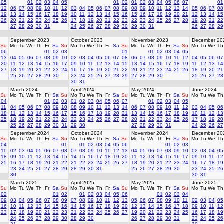
05
01
02
03
04
05
01
02
01
02
03
04
05
06
07
01
12
06
07
08
09
10
11
12
03
04
05
06
07
08
09
08
09
10
11
12
13
14
05
06
07
08
19
13
14
15
16
17
18
19
10
11
12
13
14
15
16
15
16
17
18
19
20
21
12
13
14
15
26
20
21
22
23
24
25
26
17
18
19
20
21
22
23
22
23
24
25
26
27
28
19
20
21
22
27
28
29
30
31
24
25
26
27
28
29
30
29
30
31
26
27
28
29
September 2023
October 2023
November 2023
December 20
Su
Mo
Tu
We
Th
Fr
Sa
Su
Mo
Tu
We
Th
Fr
Sa
Su
Mo
Tu
We
Th
Fr
Sa
Su
Mo
Tu
We
Th
06
01
02
03
01
01
02
03
04
05
13
04
05
06
07
08
09
10
02
03
04
05
06
07
08
06
07
08
09
10
11
12
04
05
06
07
20
11
12
13
14
15
16
17
09
10
11
12
13
14
15
13
14
15
16
17
18
19
11
12
13
14
27
18
19
20
21
22
23
24
16
17
18
19
20
21
22
20
21
22
23
24
25
26
18
19
20
21
25
26
27
28
29
30
23
24
25
26
27
28
29
27
28
29
30
25
26
27
28
30
31
March 2024
April 2024
May 2024
June 2024
Su
Mo
Tu
We
Th
Fr
Sa
Su
Mo
Tu
We
Th
Fr
Sa
Su
Mo
Tu
We
Th
Fr
Sa
Su
Mo
Tu
We
Th
04
01
02
03
01
02
03
04
05
06
07
01
02
03
04
05
11
04
05
06
07
08
09
10
08
09
10
11
12
13
14
06
07
08
09
10
11
12
03
04
05
06
18
11
12
13
14
15
16
17
15
16
17
18
19
20
21
13
14
15
16
17
18
19
10
11
12
13
25
18
19
20
21
22
23
24
22
23
24
25
26
27
28
20
21
22
23
24
25
26
17
18
19
20
25
26
27
28
29
30
31
29
30
27
28
29
30
31
24
25
26
27
September 2024
October 2024
November 2024
December 20
Su
Mo
Tu
We
Th
Fr
Sa
Su
Mo
Tu
We
Th
Fr
Sa
Su
Mo
Tu
We
Th
Fr
Sa
Su
Mo
Tu
We
Th
04
01
01
02
03
04
05
06
01
02
03
11
02
03
04
05
06
07
08
07
08
09
10
11
12
13
04
05
06
07
08
09
10
02
03
04
05
18
09
10
11
12
13
14
15
14
15
16
17
18
19
20
11
12
13
14
15
16
17
09
10
11
12
25
16
17
18
19
20
21
22
21
22
23
24
25
26
27
18
19
20
21
22
23
24
16
17
18
19
23
24
25
26
27
28
29
28
29
30
31
25
26
27
28
29
30
23
24
25
26
30
30
31
March 2025
April 2025
May 2025
June 2025
Su
Mo
Tu
We
Th
Fr
Sa
Su
Mo
Tu
We
Th
Fr
Sa
Su
Mo
Tu
We
Th
Fr
Sa
Su
Mo
Tu
We
Th
02
01
02
01
02
03
04
05
06
01
02
03
04
09
03
04
05
06
07
08
09
07
08
09
10
11
12
13
05
06
07
08
09
10
11
02
03
04
05
16
10
11
12
13
14
15
16
14
15
16
17
18
19
20
12
13
14
15
16
17
18
09
10
11
12
23
17
18
19
20
21
22
23
21
22
23
24
25
26
27
19
20
21
22
23
24
25
16
17
18
19
24
25
26
27
28
29
30
28
29
30
26
27
28
29
30
31
23
24
25
26