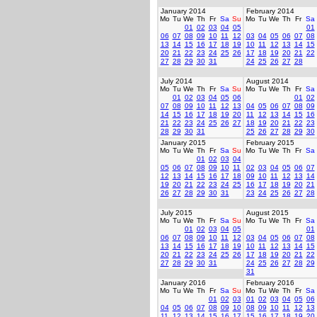
January 2014
February 2014
Mo
Tu
We
Th
Fr
Sa
Su
Mo
Tu
We
Th
Fr
Sa
01
02
03
04
05
01
06
07
08
09
10
11
12
03
04
05
06
07
08
13
14
15
16
17
18
19
10
11
12
13
14
15
20
21
22
23
24
25
26
17
18
19
20
21
22
27
28
29
30
31
24
25
26
27
28
July 2014
August 2014
Mo
Tu
We
Th
Fr
Sa
Su
Mo
Tu
We
Th
Fr
Sa
01
02
03
04
05
06
01
02
07
08
09
10
11
12
13
04
05
06
07
08
09
14
15
16
17
18
19
20
11
12
13
14
15
16
21
22
23
24
25
26
27
18
19
20
21
22
23
28
29
30
31
25
26
27
28
29
30
January 2015
February 2015
Mo
Tu
We
Th
Fr
Sa
Su
Mo
Tu
We
Th
Fr
Sa
01
02
03
04
05
06
07
08
09
10
11
02
03
04
05
06
07
12
13
14
15
16
17
18
09
10
11
12
13
14
19
20
21
22
23
24
25
16
17
18
19
20
21
26
27
28
29
30
31
23
24
25
26
27
28
July 2015
August 2015
Mo
Tu
We
Th
Fr
Sa
Su
Mo
Tu
We
Th
Fr
Sa
01
02
03
04
05
01
06
07
08
09
10
11
12
03
04
05
06
07
08
13
14
15
16
17
18
19
10
11
12
13
14
15
20
21
22
23
24
25
26
17
18
19
20
21
22
27
28
29
30
31
24
25
26
27
28
29
31
January 2016
February 2016
Mo
Tu
We
Th
Fr
Sa
Su
Mo
Tu
We
Th
Fr
Sa
01
02
03
01
02
03
04
05
06
04
05
06
07
08
09
10
08
09
10
11
12
13
11
12
13
14
15
16
17
15
16
17
18
19
20