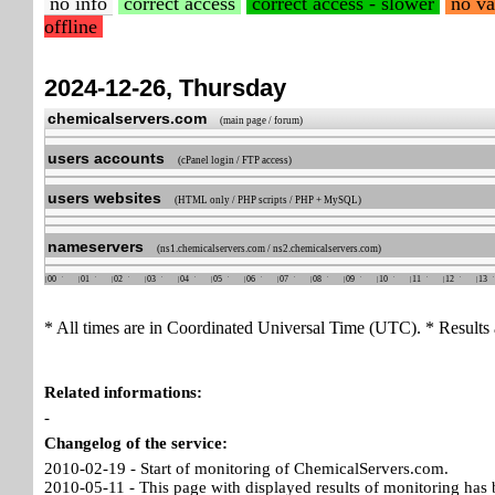
no info
correct access
correct access - slower
no va
offline
2024-12-26, Thursday
chemicalservers.com
(main page / forum)
users accounts
(cPanel login / FTP access)
users websites
(HTML only / PHP scripts / PHP + MySQL)
nameservers
(ns1.chemicalservers.com / ns2.chemicalservers.com)
00
01
02
03
04
05
06
07
08
09
10
11
12
13
* All times are in Coordinated Universal Time (UTC). * Results 
Related informations:
-
Changelog of the service:
2010-02-19 - Start of monitoring of ChemicalServers.com.
2010-05-11 - This page with displayed results of monitoring has 