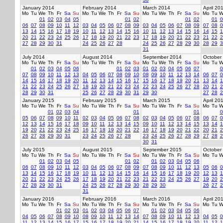
January 2014
February 2014
March 2014
April 20
Mo
Tu
We
Th
Fr
Sa
Su
Mo
Tu
We
Th
Fr
Sa
Su
Mo
Tu
We
Th
Fr
Sa
Su
Mo
Tu
W
01
02
03
04
05
01
02
01
02
01
0
06
07
08
09
10
11
12
03
04
05
06
07
08
09
03
04
05
06
07
08
09
07
08
0
13
14
15
16
17
18
19
10
11
12
13
14
15
16
10
11
12
13
14
15
16
14
15
1
20
21
22
23
24
25
26
17
18
19
20
21
22
23
17
18
19
20
21
22
23
21
22
2
27
28
29
30
31
24
25
26
27
28
24
25
26
27
28
29
30
28
29
3
31
July 2014
August 2014
September 2014
October
Mo
Tu
We
Th
Fr
Sa
Su
Mo
Tu
We
Th
Fr
Sa
Su
Mo
Tu
We
Th
Fr
Sa
Su
Mo
Tu
W
01
02
03
04
05
06
01
02
03
01
02
03
04
05
06
07
0
07
08
09
10
11
12
13
04
05
06
07
08
09
10
08
09
10
11
12
13
14
06
07
0
14
15
16
17
18
19
20
11
12
13
14
15
16
17
15
16
17
18
19
20
21
13
14
1
21
22
23
24
25
26
27
18
19
20
21
22
23
24
22
23
24
25
26
27
28
20
21
2
28
29
30
31
25
26
27
28
29
30
31
29
30
27
28
2
January 2015
February 2015
March 2015
April 20
Mo
Tu
We
Th
Fr
Sa
Su
Mo
Tu
We
Th
Fr
Sa
Su
Mo
Tu
We
Th
Fr
Sa
Su
Mo
Tu
W
01
02
03
04
01
01
0
05
06
07
08
09
10
11
02
03
04
05
06
07
08
02
03
04
05
06
07
08
06
07
0
12
13
14
15
16
17
18
09
10
11
12
13
14
15
09
10
11
12
13
14
15
13
14
1
19
20
21
22
23
24
25
16
17
18
19
20
21
22
16
17
18
19
20
21
22
20
21
2
26
27
28
29
30
31
23
24
25
26
27
28
23
24
25
26
27
28
29
27
28
2
30
31
July 2015
August 2015
September 2015
October
Mo
Tu
We
Th
Fr
Sa
Su
Mo
Tu
We
Th
Fr
Sa
Su
Mo
Tu
We
Th
Fr
Sa
Su
Mo
Tu
W
01
02
03
04
05
01
02
01
02
03
04
05
06
06
07
08
09
10
11
12
03
04
05
06
07
08
09
07
08
09
10
11
12
13
05
06
0
13
14
15
16
17
18
19
10
11
12
13
14
15
16
14
15
16
17
18
19
20
12
13
1
20
21
22
23
24
25
26
17
18
19
20
21
22
23
21
22
23
24
25
26
27
19
20
2
27
28
29
30
31
24
25
26
27
28
29
30
28
29
30
26
27
2
31
January 2016
February 2016
March 2016
April 20
Mo
Tu
We
Th
Fr
Sa
Su
Mo
Tu
We
Th
Fr
Sa
Su
Mo
Tu
We
Th
Fr
Sa
Su
Mo
Tu
W
01
02
03
01
02
03
04
05
06
07
01
02
03
04
05
06
04
05
06
07
08
09
10
08
09
10
11
12
13
14
07
08
09
10
11
12
13
04
05
0
11
12
13
14
15
16
17
15
16
17
18
19
20
21
14
15
16
17
18
19
20
11
12
1