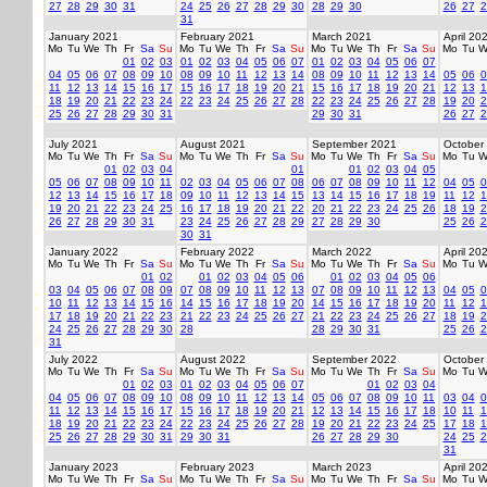
27
28
29
30
31
24
25
26
27
28
29
30
28
29
30
26
27
2
31
January 2021
February 2021
March 2021
April 20
Mo
Tu
We
Th
Fr
Sa
Su
Mo
Tu
We
Th
Fr
Sa
Su
Mo
Tu
We
Th
Fr
Sa
Su
Mo
Tu
W
01
02
03
01
02
03
04
05
06
07
01
02
03
04
05
06
07
04
05
06
07
08
09
10
08
09
10
11
12
13
14
08
09
10
11
12
13
14
05
06
0
11
12
13
14
15
16
17
15
16
17
18
19
20
21
15
16
17
18
19
20
21
12
13
1
18
19
20
21
22
23
24
22
23
24
25
26
27
28
22
23
24
25
26
27
28
19
20
2
25
26
27
28
29
30
31
29
30
31
26
27
2
July 2021
August 2021
September 2021
October
Mo
Tu
We
Th
Fr
Sa
Su
Mo
Tu
We
Th
Fr
Sa
Su
Mo
Tu
We
Th
Fr
Sa
Su
Mo
Tu
W
01
02
03
04
01
01
02
03
04
05
05
06
07
08
09
10
11
02
03
04
05
06
07
08
06
07
08
09
10
11
12
04
05
0
12
13
14
15
16
17
18
09
10
11
12
13
14
15
13
14
15
16
17
18
19
11
12
1
19
20
21
22
23
24
25
16
17
18
19
20
21
22
20
21
22
23
24
25
26
18
19
2
26
27
28
29
30
31
23
24
25
26
27
28
29
27
28
29
30
25
26
2
30
31
January 2022
February 2022
March 2022
April 20
Mo
Tu
We
Th
Fr
Sa
Su
Mo
Tu
We
Th
Fr
Sa
Su
Mo
Tu
We
Th
Fr
Sa
Su
Mo
Tu
W
01
02
01
02
03
04
05
06
01
02
03
04
05
06
03
04
05
06
07
08
09
07
08
09
10
11
12
13
07
08
09
10
11
12
13
04
05
0
10
11
12
13
14
15
16
14
15
16
17
18
19
20
14
15
16
17
18
19
20
11
12
1
17
18
19
20
21
22
23
21
22
23
24
25
26
27
21
22
23
24
25
26
27
18
19
2
24
25
26
27
28
29
30
28
28
29
30
31
25
26
2
31
July 2022
August 2022
September 2022
October
Mo
Tu
We
Th
Fr
Sa
Su
Mo
Tu
We
Th
Fr
Sa
Su
Mo
Tu
We
Th
Fr
Sa
Su
Mo
Tu
W
01
02
03
01
02
03
04
05
06
07
01
02
03
04
04
05
06
07
08
09
10
08
09
10
11
12
13
14
05
06
07
08
09
10
11
03
04
0
11
12
13
14
15
16
17
15
16
17
18
19
20
21
12
13
14
15
16
17
18
10
11
1
18
19
20
21
22
23
24
22
23
24
25
26
27
28
19
20
21
22
23
24
25
17
18
1
25
26
27
28
29
30
31
29
30
31
26
27
28
29
30
24
25
2
31
January 2023
February 2023
March 2023
April 20
Mo
Tu
We
Th
Fr
Sa
Su
Mo
Tu
We
Th
Fr
Sa
Su
Mo
Tu
We
Th
Fr
Sa
Su
Mo
Tu
W