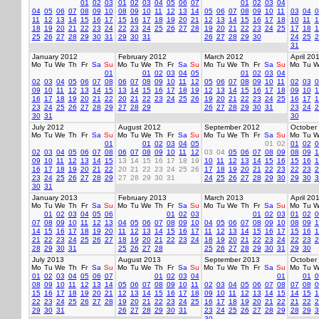
01
02
03
01
02
03
04
05
06
07
01
02
03
04
04
05
06
07
08
09
10
08
09
10
11
12
13
14
05
06
07
08
09
10
11
03
04
0
11
12
13
14
15
16
17
15
16
17
18
19
20
21
12
13
14
15
16
17
18
10
11
1
18
19
20
21
22
23
24
22
23
24
25
26
27
28
19
20
21
22
23
24
25
17
18
1
25
26
27
28
29
30
31
29
30
31
26
27
28
29
30
24
25
2
31
January 2012
February 2012
March 2012
April 20
Mo
Tu
We
Th
Fr
Sa
Su
Mo
Tu
We
Th
Fr
Sa
Su
Mo
Tu
We
Th
Fr
Sa
Su
Mo
Tu
W
01
01
02
03
04
05
01
02
03
04
02
03
04
05
06
07
08
06
07
08
09
10
11
12
05
06
07
08
09
10
11
02
03
0
09
10
11
12
13
14
15
13
14
15
16
17
18
19
12
13
14
15
16
17
18
09
10
1
16
17
18
19
20
21
22
20
21
22
23
24
25
26
19
20
21
22
23
24
25
16
17
1
23
24
25
26
27
28
29
27
28
29
26
27
28
29
30
31
23
24
2
30
31
30
July 2012
August 2012
September 2012
October
Mo
Tu
We
Th
Fr
Sa
Su
Mo
Tu
We
Th
Fr
Sa
Su
Mo
Tu
We
Th
Fr
Sa
Su
Mo
Tu
W
01
01
02
03
04
05
01
02
01
02
0
02
03
04
05
06
07
08
06
07
08
09
10
11
12
03
04
05
06
07
08
09
08
09
1
09
10
11
12
13
14
15
13
14
15
16
17
18
19
10
11
12
13
14
15
16
15
16
1
16
17
18
19
20
21
22
20
21
22
23
24
25
26
17
18
19
20
21
22
23
22
23
2
23
24
25
26
27
28
29
27
28
29
30
31
24
25
26
27
28
29
30
29
30
3
30
31
January 2013
February 2013
March 2013
April 20
Mo
Tu
We
Th
Fr
Sa
Su
Mo
Tu
We
Th
Fr
Sa
Su
Mo
Tu
We
Th
Fr
Sa
Su
Mo
Tu
W
01
02
03
04
05
06
01
02
03
01
02
03
01
02
0
07
08
09
10
11
12
13
04
05
06
07
08
09
10
04
05
06
07
08
09
10
08
09
1
14
15
16
17
18
19
20
11
12
13
14
15
16
17
11
12
13
14
15
16
17
15
16
1
21
22
23
24
25
26
27
18
19
20
21
22
23
24
18
19
20
21
22
23
24
22
23
2
28
29
30
31
25
26
27
28
25
26
27
28
29
30
31
29
30
July 2013
August 2013
September 2013
October
Mo
Tu
We
Th
Fr
Sa
Su
Mo
Tu
We
Th
Fr
Sa
Su
Mo
Tu
We
Th
Fr
Sa
Su
Mo
Tu
W
01
02
03
04
05
06
07
01
02
03
04
01
01
0
08
09
10
11
12
13
14
05
06
07
08
09
10
11
02
03
04
05
06
07
08
07
08
0
15
16
17
18
19
20
21
12
13
14
15
16
17
18
09
10
11
12
13
14
15
14
15
1
22
23
24
25
26
27
28
19
20
21
22
23
24
25
16
17
18
19
20
21
22
21
22
2
29
30
31
26
27
28
29
30
31
23
24
25
26
27
28
29
28
29
3
30