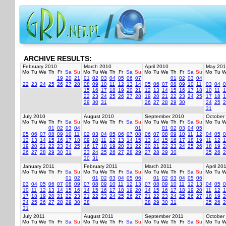
ARCHIVE RESULTS:
February 2010
March 2010
April 2010
May 201
Mo
Tu
We
Th
Fr
Sa
Su
Mo
Tu
We
Th
Fr
Sa
Su
Mo
Tu
We
Th
Fr
Sa
Su
Mo
Tu
W
19
20
21
01
02
03
04
05
06
07
01
02
03
04
22
23
24
25
26
27
28
08
09
10
11
12
13
14
05
06
07
08
09
10
11
03
04
0
15
16
17
18
19
20
21
12
13
14
15
16
17
18
10
11
1
22
23
24
25
26
27
28
19
20
21
22
23
24
25
17
18
1
29
30
31
26
27
28
29
30
24
25
2
31
July 2010
August 2010
September 2010
October
Mo
Tu
We
Th
Fr
Sa
Su
Mo
Tu
We
Th
Fr
Sa
Su
Mo
Tu
We
Th
Fr
Sa
Su
Mo
Tu
W
01
02
03
04
01
01
02
03
04
05
05
06
07
08
09
10
11
02
03
04
05
06
07
08
06
07
08
09
10
11
12
04
05
0
12
13
14
15
16
17
18
09
10
11
12
13
14
15
13
14
15
16
17
18
19
11
12
1
19
20
21
22
23
24
25
16
17
18
19
20
21
22
20
21
22
23
24
25
26
18
19
2
26
27
28
29
30
31
23
24
25
26
27
28
29
27
28
29
30
25
26
2
30
31
January 2011
February 2011
March 2011
April 20
Mo
Tu
We
Th
Fr
Sa
Su
Mo
Tu
We
Th
Fr
Sa
Su
Mo
Tu
We
Th
Fr
Sa
Su
Mo
Tu
W
01
02
01
02
03
04
05
06
01
02
03
04
05
06
03
04
05
06
07
08
09
07
08
09
10
11
12
13
07
08
09
10
11
12
13
04
05
0
10
11
12
13
14
15
16
14
15
16
17
18
19
20
14
15
16
17
18
19
20
11
12
1
17
18
19
20
21
22
23
21
22
23
24
25
26
27
21
22
23
24
25
26
27
18
19
2
24
25
26
27
28
29
30
28
28
29
30
31
25
26
2
31
July 2011
August 2011
September 2011
October
Mo
Tu
We
Th
Fr
Sa
Su
Mo
Tu
We
Th
Fr
Sa
Su
Mo
Tu
We
Th
Fr
Sa
Su
Mo
Tu
W