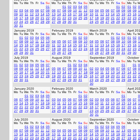
Mo
Tu
We
Th
Fr
Sa
Su
Mo
Tu
We
Th
Fr
Sa
Su
Mo
Tu
We
Th
Fr
Sa
Su
Mo
Tu
W
01
01
02
03
04
05
01
02
01
02
0
02
03
04
05
06
07
08
06
07
08
09
10
11
12
03
04
05
06
07
08
09
08
09
1
09
10
11
12
13
14
15
13
14
15
16
17
18
19
10
11
12
13
14
15
16
15
16
1
16
17
18
19
20
21
22
20
21
22
23
24
25
26
17
18
19
20
21
22
23
22
23
2
23
24
25
26
27
28
29
27
28
29
30
31
24
25
26
27
28
29
30
29
30
3
30
31
January 2019
February 2019
March 2019
April 20
Mo
Tu
We
Th
Fr
Sa
Su
Mo
Tu
We
Th
Fr
Sa
Su
Mo
Tu
We
Th
Fr
Sa
Su
Mo
Tu
W
01
02
03
04
05
06
01
02
03
01
02
03
01
02
0
07
08
09
10
11
12
13
04
05
06
07
08
09
10
04
05
06
07
08
09
10
08
09
1
14
15
16
17
18
19
20
11
12
13
14
15
16
17
11
12
13
14
15
16
17
15
16
1
21
22
23
24
25
26
27
18
19
20
21
22
23
24
18
19
20
21
22
23
24
22
23
2
28
29
30
31
25
26
27
28
25
26
27
28
29
30
31
29
30
July 2019
August 2019
September 2019
October
Mo
Tu
We
Th
Fr
Sa
Su
Mo
Tu
We
Th
Fr
Sa
Su
Mo
Tu
We
Th
Fr
Sa
Su
Mo
Tu
W
01
02
03
04
05
06
07
01
02
03
04
01
01
0
08
09
10
11
12
13
14
05
06
07
08
09
10
11
02
03
04
05
06
07
08
07
08
0
15
16
17
18
19
20
21
12
13
14
15
16
17
18
09
10
11
12
13
14
15
14
15
1
22
23
24
25
26
27
28
19
20
21
22
23
24
25
16
17
18
19
20
21
22
21
22
2
29
30
31
26
27
28
29
30
31
23
24
25
26
27
28
29
28
29
3
30
January 2020
February 2020
March 2020
April 20
Mo
Tu
We
Th
Fr
Sa
Su
Mo
Tu
We
Th
Fr
Sa
Su
Mo
Tu
We
Th
Fr
Sa
Su
Mo
Tu
W
01
02
03
04
05
01
02
01
0
06
07
08
09
10
11
12
03
04
05
06
07
08
09
02
03
04
05
06
07
08
06
07
0
13
14
15
16
17
18
19
10
11
12
13
14
15
16
09
10
11
12
13
14
15
13
14
1
20
21
22
23
24
25
26
17
18
19
20
21
22
23
16
17
18
19
20
21
22
20
21
2
27
28
29
30
31
24
25
26
27
28
29
23
24
25
26
27
28
29
27
28
2
30
31
July 2020
August 2020
September 2020
October
Mo
Tu
We
Th
Fr
Sa
Su
Mo
Tu
We
Th
Fr
Sa
Su
Mo
Tu
We
Th
Fr
Sa
Su
Mo
Tu
W
01
02
03
04
05
01
02
01
02
03
04
05
06
06
07
08
09
10
11
12
03
04
05
06
07
08
09
07
08
09
10
11
12
13
05
06
0
13
14
15
16
17
18
19
10
11
12
13
14
15
16
14
15
16
17
18
19
20
12
13
1
20
21
22
23
24
25
26
17
18
19
20
21
22
23
21
22
23
24
25
26
27
19
20
2