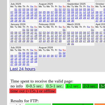
31
July 2025
August 2025
September 2025
October
Mo
Tu
We
Th
Fr
Sa
Su
Mo
Tu
We
Th
Fr
Sa
Su
Mo
Tu
We
Th
Fr
Sa
Su
Mo
Tu
W
01
02
03
04
05
06
01
02
03
01
02
03
04
05
06
07
0
07
08
09
10
11
12
13
04
05
06
07
08
09
10
08
09
10
11
12
13
14
06
07
0
14
15
16
17
18
19
20
11
12
13
14
15
16
17
15
16
17
18
19
20
21
13
14
1
21
22
23
24
25
26
27
18
19
20
21
22
23
24
22
23
24
25
26
27
28
20
21
2
28
29
30
31
25
26
27
28
29
30
31
29
30
27
28
2
January 2026
February 2026
March 2026
April 20
Mo
Tu
We
Th
Fr
Sa
Su
Mo
Tu
We
Th
Fr
Sa
Su
Mo
Tu
We
Th
Fr
Sa
Su
Mo
Tu
W
01
02
03
04
01
01
0
05
06
07
08
09
10
11
02
03
04
05
06
07
08
02
03
04
05
06
07
08
06
07
0
12
13
14
15
16
17
18
09
10
11
12
13
14
15
09
10
11
12
13
14
15
13
14
1
19
20
21
22
23
24
25
16
17
18
19
20
21
22
16
17
18
19
20
21
22
20
21
2
26
27
28
29
30
31
23
24
25
26
27
28
23
24
25
26
27
28
29
27
28
2
30
31
July 2026
August 2026
Mo
Tu
We
Th
Fr
Sa
Su
Mo
Tu
We
Th
Fr
Sa
Su
01
02
03
04
05
01
02
06
07
08
09
10
11
12
03
04
05
06
07
08
09
13
14
15
16
17
18
19
20
21
22
23
24
25
26
27
28
29
30
31
Last 24 hours
Time spent to receive the valid page:
no info
0-0.5 sec.
0.5-1 sec.
1-2 sec.
2-3 sec.
3-
time out (>15s.) or offline
Results for FTP: