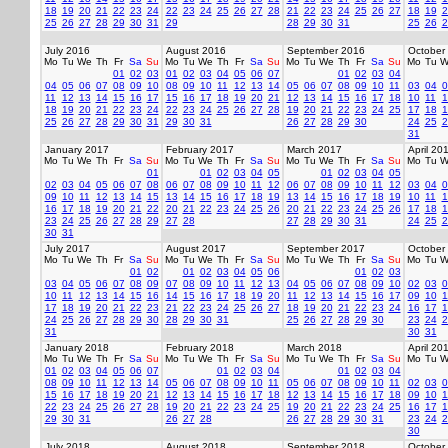
18
19
20
21
22
23
24
22
23
24
25
26
27
28
21
22
23
24
25
26
27
18
19
2
25
26
27
28
29
30
31
29
28
29
30
31
25
26
2
July 2016
August 2016
September 2016
October
Mo
Tu
We
Th
Fr
Sa
Su
Mo
Tu
We
Th
Fr
Sa
Su
Mo
Tu
We
Th
Fr
Sa
Su
Mo
Tu
W
01
02
03
01
02
03
04
05
06
07
01
02
03
04
04
05
06
07
08
09
10
08
09
10
11
12
13
14
05
06
07
08
09
10
11
03
04
0
11
12
13
14
15
16
17
15
16
17
18
19
20
21
12
13
14
15
16
17
18
10
11
1
18
19
20
21
22
23
24
22
23
24
25
26
27
28
19
20
21
22
23
24
25
17
18
1
25
26
27
28
29
30
31
29
30
31
26
27
28
29
30
24
25
2
31
January 2017
February 2017
March 2017
April 20
Mo
Tu
We
Th
Fr
Sa
Su
Mo
Tu
We
Th
Fr
Sa
Su
Mo
Tu
We
Th
Fr
Sa
Su
Mo
Tu
W
01
01
02
03
04
05
01
02
03
04
05
02
03
04
05
06
07
08
06
07
08
09
10
11
12
06
07
08
09
10
11
12
03
04
0
09
10
11
12
13
14
15
13
14
15
16
17
18
19
13
14
15
16
17
18
19
10
11
1
16
17
18
19
20
21
22
20
21
22
23
24
25
26
20
21
22
23
24
25
26
17
18
1
23
24
25
26
27
28
29
27
28
27
28
29
30
31
24
25
2
30
31
July 2017
August 2017
September 2017
October
Mo
Tu
We
Th
Fr
Sa
Su
Mo
Tu
We
Th
Fr
Sa
Su
Mo
Tu
We
Th
Fr
Sa
Su
Mo
Tu
W
01
02
01
02
03
04
05
06
01
02
03
03
04
05
06
07
08
09
07
08
09
10
11
12
13
04
05
06
07
08
09
10
02
03
0
10
11
12
13
14
15
16
14
15
16
17
18
19
20
11
12
13
14
15
16
17
09
10
1
17
18
19
20
21
22
23
21
22
23
24
25
26
27
18
19
20
21
22
23
24
16
17
1
24
25
26
27
28
29
30
28
29
30
31
25
26
27
28
29
30
23
24
2
31
30
31
January 2018
February 2018
March 2018
April 20
Mo
Tu
We
Th
Fr
Sa
Su
Mo
Tu
We
Th
Fr
Sa
Su
Mo
Tu
We
Th
Fr
Sa
Su
Mo
Tu
W
01
02
03
04
05
06
07
01
02
03
04
01
02
03
04
08
09
10
11
12
13
14
05
06
07
08
09
10
11
05
06
07
08
09
10
11
02
03
0
15
16
17
18
19
20
21
12
13
14
15
16
17
18
12
13
14
15
16
17
18
09
10
1
22
23
24
25
26
27
28
19
20
21
22
23
24
25
19
20
21
22
23
24
25
16
17
1
29
30
31
26
27
28
26
27
28
29
30
31
23
24
2
30
July 2018
August 2018
September 2018
October