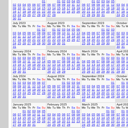
01
01
02
03
04
05
01
02
03
04
05
02
03
04
05
06
07
08
06
07
08
09
10
11
12
06
07
08
09
10
11
12
03
04
0
09
10
11
12
13
14
15
13
14
15
16
17
18
19
13
14
15
16
17
18
19
10
11
1
16
17
18
19
20
21
22
20
21
22
23
24
25
26
20
21
22
23
24
25
26
17
18
1
23
24
25
26
27
28
29
27
28
27
28
29
30
31
24
25
2
30
31
July 2023
August 2023
September 2023
October
Mo
Tu
We
Th
Fr
Sa
Su
Mo
Tu
We
Th
Fr
Sa
Su
Mo
Tu
We
Th
Fr
Sa
Su
Mo
Tu
W
01
02
01
02
03
04
05
06
01
02
03
03
04
05
06
07
08
09
07
08
09
10
11
12
13
04
05
06
07
08
09
10
02
03
0
10
11
12
13
14
15
16
14
15
16
17
18
19
20
11
12
13
14
15
16
17
09
10
1
17
18
19
20
21
22
23
21
22
23
24
25
26
27
18
19
20
21
22
23
24
16
17
1
24
25
26
27
28
29
30
28
29
30
31
25
26
27
28
29
30
23
24
2
31
30
31
January 2024
February 2024
March 2024
April 20
Mo
Tu
We
Th
Fr
Sa
Su
Mo
Tu
We
Th
Fr
Sa
Su
Mo
Tu
We
Th
Fr
Sa
Su
Mo
Tu
W
01
02
03
04
05
06
07
01
02
03
04
01
02
03
01
02
0
08
09
10
11
12
13
14
05
06
07
08
09
10
11
04
05
06
07
08
09
10
08
09
1
15
16
17
18
19
20
21
12
13
14
15
16
17
18
11
12
13
14
15
16
17
15
16
1
22
23
24
25
26
27
28
19
20
21
22
23
24
25
18
19
20
21
22
23
24
22
23
2
29
30
31
26
27
28
29
25
26
27
28
29
30
31
29
30
July 2024
August 2024
September 2024
October
Mo
Tu
We
Th
Fr
Sa
Su
Mo
Tu
We
Th
Fr
Sa
Su
Mo
Tu
We
Th
Fr
Sa
Su
Mo
Tu
W
01
02
03
04
05
06
07
01
02
03
04
01
01
0
08
09
10
11
12
13
14
05
06
07
08
09
10
11
02
03
04
05
06
07
08
07
08
0
15
16
17
18
19
20
21
12
13
14
15
16
17
18
09
10
11
12
13
14
15
14
15
1
22
23
24
25
26
27
28
19
20
21
22
23
24
25
16
17
18
19
20
21
22
21
22
2
29
30
31
26
27
28
29
30
31
23
24
25
26
27
28
29
28
29
3
30
January 2025
February 2025
March 2025
April 20
Mo
Tu
We
Th
Fr
Sa
Su
Mo
Tu
We
Th
Fr
Sa
Su
Mo
Tu
We
Th
Fr
Sa
Su
Mo
Tu
W
01
02
03
04
05
01
02
01
02
01
0
06
07
08
09
10
11
12
03
04
05
06
07
08
09
03
04
05
06
07
08
09
07
08
0
13
14
15
16
17
18
19
10
11
12
13
14
15
16
10
11
12
13
14
15
16
14
15
1
20
21
22
23
24
25
26
17
18
19
20
21
22
23
17
18
19
20
21
22
23
21
22
2
27
28
29
30
31
24
25
26
27
28
24
25
26
27
28
29
30
28
29
3