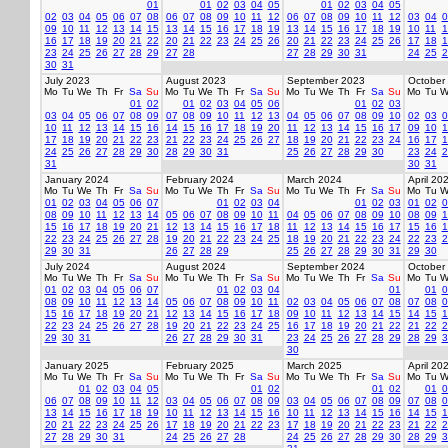
01
01
02
03
04
05
01
02
03
04
05
02
03
04
05
06
07
08
06
07
08
09
10
11
12
06
07
08
09
10
11
12
03
04
0
09
10
11
12
13
14
15
13
14
15
16
17
18
19
13
14
15
16
17
18
19
10
11
1
16
17
18
19
20
21
22
20
21
22
23
24
25
26
20
21
22
23
24
25
26
17
18
1
23
24
25
26
27
28
29
27
28
27
28
29
30
31
24
25
2
30
31
July 2023
August 2023
September 2023
October
Mo
Tu
We
Th
Fr
Sa
Su
Mo
Tu
We
Th
Fr
Sa
Su
Mo
Tu
We
Th
Fr
Sa
Su
Mo
Tu
W
01
02
01
02
03
04
05
06
01
02
03
03
04
05
06
07
08
09
07
08
09
10
11
12
13
04
05
06
07
08
09
10
02
03
0
10
11
12
13
14
15
16
14
15
16
17
18
19
20
11
12
13
14
15
16
17
09
10
1
17
18
19
20
21
22
23
21
22
23
24
25
26
27
18
19
20
21
22
23
24
16
17
1
24
25
26
27
28
29
30
28
29
30
31
25
26
27
28
29
30
23
24
2
31
30
31
January 2024
February 2024
March 2024
April 20
Mo
Tu
We
Th
Fr
Sa
Su
Mo
Tu
We
Th
Fr
Sa
Su
Mo
Tu
We
Th
Fr
Sa
Su
Mo
Tu
W
01
02
03
04
05
06
07
01
02
03
04
01
02
03
01
02
0
08
09
10
11
12
13
14
05
06
07
08
09
10
11
04
05
06
07
08
09
10
08
09
1
15
16
17
18
19
20
21
12
13
14
15
16
17
18
11
12
13
14
15
16
17
15
16
1
22
23
24
25
26
27
28
19
20
21
22
23
24
25
18
19
20
21
22
23
24
22
23
2
29
30
31
26
27
28
29
25
26
27
28
29
30
31
29
30
July 2024
August 2024
September 2024
October
Mo
Tu
We
Th
Fr
Sa
Su
Mo
Tu
We
Th
Fr
Sa
Su
Mo
Tu
We
Th
Fr
Sa
Su
Mo
Tu
W
01
02
03
04
05
06
07
01
02
03
04
01
01
0
08
09
10
11
12
13
14
05
06
07
08
09
10
11
02
03
04
05
06
07
08
07
08
0
15
16
17
18
19
20
21
12
13
14
15
16
17
18
09
10
11
12
13
14
15
14
15
1
22
23
24
25
26
27
28
19
20
21
22
23
24
25
16
17
18
19
20
21
22
21
22
2
29
30
31
26
27
28
29
30
31
23
24
25
26
27
28
29
28
29
3
30
January 2025
February 2025
March 2025
April 20
Mo
Tu
We
Th
Fr
Sa
Su
Mo
Tu
We
Th
Fr
Sa
Su
Mo
Tu
We
Th
Fr
Sa
Su
Mo
Tu
W
01
02
03
04
05
01
02
01
02
01
0
06
07
08
09
10
11
12
03
04
05
06
07
08
09
03
04
05
06
07
08
09
07
08
0
13
14
15
16
17
18
19
10
11
12
13
14
15
16
10
11
12
13
14
15
16
14
15
1
20
21
22
23
24
25
26
17
18
19
20
21
22
23
17
18
19
20
21
22
23
21
22
2
27
28
29
30
31
24
25
26
27
28
24
25
26
27
28
29
30
28
29
3