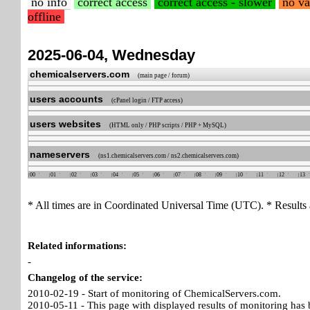
no info
correct access
correct access - slower
no va
offline
2025-06-04, Wednesday
chemicalservers.com
(main page / forum)
users accounts
(cPanel login / FTP access)
users websites
(HTML only / PHP scripts / PHP + MySQL)
nameservers
(ns1.chemicalservers.com / ns2.chemicalservers.com)
00
01
02
03
04
05
06
07
08
09
10
11
12
13
* All times are in Coordinated Universal Time (UTC). * Results 
Related informations:
-
Changelog of the service:
2010-02-19 - Start of monitoring of ChemicalServers.com.
2010-05-11 - This page with displayed results of monitoring has 