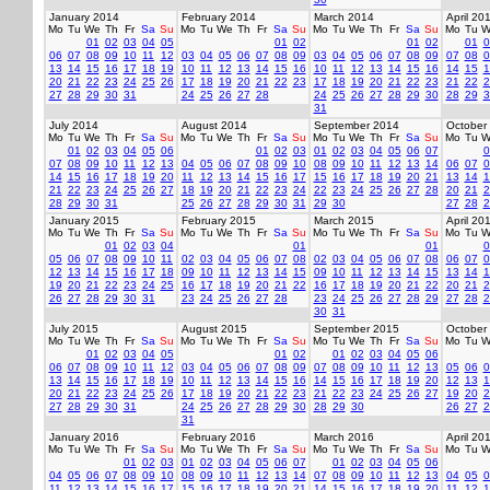
January 2014
February 2014
March 2014
April 20
Mo
Tu
We
Th
Fr
Sa
Su
Mo
Tu
We
Th
Fr
Sa
Su
Mo
Tu
We
Th
Fr
Sa
Su
Mo
Tu
W
01
02
03
04
05
01
02
01
02
01
0
06
07
08
09
10
11
12
03
04
05
06
07
08
09
03
04
05
06
07
08
09
07
08
0
13
14
15
16
17
18
19
10
11
12
13
14
15
16
10
11
12
13
14
15
16
14
15
1
20
21
22
23
24
25
26
17
18
19
20
21
22
23
17
18
19
20
21
22
23
21
22
2
27
28
29
30
31
24
25
26
27
28
24
25
26
27
28
29
30
28
29
3
31
July 2014
August 2014
September 2014
October
Mo
Tu
We
Th
Fr
Sa
Su
Mo
Tu
We
Th
Fr
Sa
Su
Mo
Tu
We
Th
Fr
Sa
Su
Mo
Tu
W
01
02
03
04
05
06
01
02
03
01
02
03
04
05
06
07
0
07
08
09
10
11
12
13
04
05
06
07
08
09
10
08
09
10
11
12
13
14
06
07
0
14
15
16
17
18
19
20
11
12
13
14
15
16
17
15
16
17
18
19
20
21
13
14
1
21
22
23
24
25
26
27
18
19
20
21
22
23
24
22
23
24
25
26
27
28
20
21
2
28
29
30
31
25
26
27
28
29
30
31
29
30
27
28
2
January 2015
February 2015
March 2015
April 20
Mo
Tu
We
Th
Fr
Sa
Su
Mo
Tu
We
Th
Fr
Sa
Su
Mo
Tu
We
Th
Fr
Sa
Su
Mo
Tu
W
01
02
03
04
01
01
0
05
06
07
08
09
10
11
02
03
04
05
06
07
08
02
03
04
05
06
07
08
06
07
0
12
13
14
15
16
17
18
09
10
11
12
13
14
15
09
10
11
12
13
14
15
13
14
1
19
20
21
22
23
24
25
16
17
18
19
20
21
22
16
17
18
19
20
21
22
20
21
2
26
27
28
29
30
31
23
24
25
26
27
28
23
24
25
26
27
28
29
27
28
2
30
31
July 2015
August 2015
September 2015
October
Mo
Tu
We
Th
Fr
Sa
Su
Mo
Tu
We
Th
Fr
Sa
Su
Mo
Tu
We
Th
Fr
Sa
Su
Mo
Tu
W
01
02
03
04
05
01
02
01
02
03
04
05
06
06
07
08
09
10
11
12
03
04
05
06
07
08
09
07
08
09
10
11
12
13
05
06
0
13
14
15
16
17
18
19
10
11
12
13
14
15
16
14
15
16
17
18
19
20
12
13
1
20
21
22
23
24
25
26
17
18
19
20
21
22
23
21
22
23
24
25
26
27
19
20
2
27
28
29
30
31
24
25
26
27
28
29
30
28
29
30
26
27
2
31
January 2016
February 2016
March 2016
April 20
Mo
Tu
We
Th
Fr
Sa
Su
Mo
Tu
We
Th
Fr
Sa
Su
Mo
Tu
We
Th
Fr
Sa
Su
Mo
Tu
W
01
02
03
01
02
03
04
05
06
07
01
02
03
04
05
06
04
05
06
07
08
09
10
08
09
10
11
12
13
14
07
08
09
10
11
12
13
04
05
0
11
12
13
14
15
16
17
15
16
17
18
19
20
21
14
15
16
17
18
19
20
11
12
1