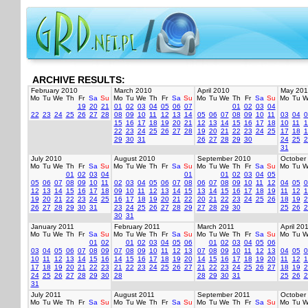
ARCHIVE RESULTS:
February 2010
March 2010
April 2010
May 201
Mo
Tu
We
Th
Fr
Sa
Su
Mo
Tu
We
Th
Fr
Sa
Su
Mo
Tu
We
Th
Fr
Sa
Su
Mo
Tu
W
19
20
21
01
02
03
04
05
06
07
01
02
03
04
22
23
24
25
26
27
28
08
09
10
11
12
13
14
05
06
07
08
09
10
11
03
04
0
15
16
17
18
19
20
21
12
13
14
15
16
17
18
10
11
1
22
23
24
25
26
27
28
19
20
21
22
23
24
25
17
18
1
29
30
31
26
27
28
29
30
24
25
2
31
July 2010
August 2010
September 2010
October
Mo
Tu
We
Th
Fr
Sa
Su
Mo
Tu
We
Th
Fr
Sa
Su
Mo
Tu
We
Th
Fr
Sa
Su
Mo
Tu
W
01
02
03
04
01
01
02
03
04
05
05
06
07
08
09
10
11
02
03
04
05
06
07
08
06
07
08
09
10
11
12
04
05
0
12
13
14
15
16
17
18
09
10
11
12
13
14
15
13
14
15
16
17
18
19
11
12
1
19
20
21
22
23
24
25
16
17
18
19
20
21
22
20
21
22
23
24
25
26
18
19
2
26
27
28
29
30
31
23
24
25
26
27
28
29
27
28
29
30
25
26
2
30
31
January 2011
February 2011
March 2011
April 20
Mo
Tu
We
Th
Fr
Sa
Su
Mo
Tu
We
Th
Fr
Sa
Su
Mo
Tu
We
Th
Fr
Sa
Su
Mo
Tu
W
01
02
01
02
03
04
05
06
01
02
03
04
05
06
03
04
05
06
07
08
09
07
08
09
10
11
12
13
07
08
09
10
11
12
13
04
05
0
10
11
12
13
14
15
16
14
15
16
17
18
19
20
14
15
16
17
18
19
20
11
12
1
17
18
19
20
21
22
23
21
22
23
24
25
26
27
21
22
23
24
25
26
27
18
19
2
24
25
26
27
28
29
30
28
28
29
30
31
25
26
2
31
July 2011
August 2011
September 2011
October
Mo
Tu
We
Th
Fr
Sa
Su
Mo
Tu
We
Th
Fr
Sa
Su
Mo
Tu
We
Th
Fr
Sa
Su
Mo
Tu
W