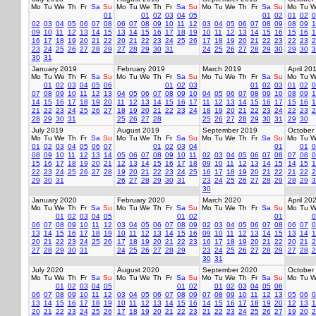
Mo
Tu
We
Th
Fr
Sa
Su
Mo
Tu
We
Th
Fr
Sa
Su
Mo
Tu
We
Th
Fr
Sa
Su
Mo
Tu
W
01
01
02
03
04
05
01
02
01
02
0
02
03
04
05
06
07
08
06
07
08
09
10
11
12
03
04
05
06
07
08
09
08
09
1
09
10
11
12
13
14
15
13
14
15
16
17
18
19
10
11
12
13
14
15
16
15
16
1
16
17
18
19
20
21
22
20
21
22
23
24
25
26
17
18
19
20
21
22
23
22
23
2
23
24
25
26
27
28
29
27
28
29
30
31
24
25
26
27
28
29
30
29
30
3
30
31
January 2019
February 2019
March 2019
April 20
Mo
Tu
We
Th
Fr
Sa
Su
Mo
Tu
We
Th
Fr
Sa
Su
Mo
Tu
We
Th
Fr
Sa
Su
Mo
Tu
W
01
02
03
04
05
06
01
02
03
01
02
03
01
02
0
07
08
09
10
11
12
13
04
05
06
07
08
09
10
04
05
06
07
08
09
10
08
09
1
14
15
16
17
18
19
20
11
12
13
14
15
16
17
11
12
13
14
15
16
17
15
16
1
21
22
23
24
25
26
27
18
19
20
21
22
23
24
18
19
20
21
22
23
24
22
23
2
28
29
30
31
25
26
27
28
25
26
27
28
29
30
31
29
30
July 2019
August 2019
September 2019
October
Mo
Tu
We
Th
Fr
Sa
Su
Mo
Tu
We
Th
Fr
Sa
Su
Mo
Tu
We
Th
Fr
Sa
Su
Mo
Tu
W
01
02
03
04
05
06
07
01
02
03
04
01
01
0
08
09
10
11
12
13
14
05
06
07
08
09
10
11
02
03
04
05
06
07
08
07
08
0
15
16
17
18
19
20
21
12
13
14
15
16
17
18
09
10
11
12
13
14
15
14
15
1
22
23
24
25
26
27
28
19
20
21
22
23
24
25
16
17
18
19
20
21
22
21
22
2
29
30
31
26
27
28
29
30
31
23
24
25
26
27
28
29
28
29
3
30
January 2020
February 2020
March 2020
April 20
Mo
Tu
We
Th
Fr
Sa
Su
Mo
Tu
We
Th
Fr
Sa
Su
Mo
Tu
We
Th
Fr
Sa
Su
Mo
Tu
W
01
02
03
04
05
01
02
01
0
06
07
08
09
10
11
12
03
04
05
06
07
08
09
02
03
04
05
06
07
08
06
07
0
13
14
15
16
17
18
19
10
11
12
13
14
15
16
09
10
11
12
13
14
15
13
14
1
20
21
22
23
24
25
26
17
18
19
20
21
22
23
16
17
18
19
20
21
22
20
21
2
27
28
29
30
31
24
25
26
27
28
29
23
24
25
26
27
28
29
27
28
2
30
31
July 2020
August 2020
September 2020
October
Mo
Tu
We
Th
Fr
Sa
Su
Mo
Tu
We
Th
Fr
Sa
Su
Mo
Tu
We
Th
Fr
Sa
Su
Mo
Tu
W
01
02
03
04
05
01
02
01
02
03
04
05
06
06
07
08
09
10
11
12
03
04
05
06
07
08
09
07
08
09
10
11
12
13
05
06
0
13
14
15
16
17
18
19
10
11
12
13
14
15
16
14
15
16
17
18
19
20
12
13
1
20
21
22
23
24
25
26
17
18
19
20
21
22
23
21
22
23
24
25
26
27
19
20
2