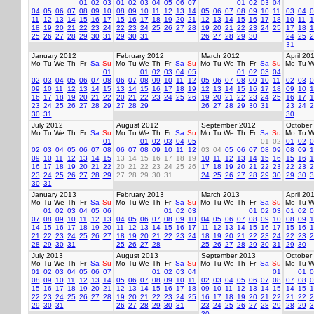
01
02
03
01
02
03
04
05
06
07
01
02
03
04
04
05
06
07
08
09
10
08
09
10
11
12
13
14
05
06
07
08
09
10
11
03
04
0
11
12
13
14
15
16
17
15
16
17
18
19
20
21
12
13
14
15
16
17
18
10
11
1
18
19
20
21
22
23
24
22
23
24
25
26
27
28
19
20
21
22
23
24
25
17
18
1
25
26
27
28
29
30
31
29
30
31
26
27
28
29
30
24
25
2
31
January 2012
February 2012
March 2012
April 20
Mo
Tu
We
Th
Fr
Sa
Su
Mo
Tu
We
Th
Fr
Sa
Su
Mo
Tu
We
Th
Fr
Sa
Su
Mo
Tu
W
01
01
02
03
04
05
01
02
03
04
02
03
04
05
06
07
08
06
07
08
09
10
11
12
05
06
07
08
09
10
11
02
03
0
09
10
11
12
13
14
15
13
14
15
16
17
18
19
12
13
14
15
16
17
18
09
10
1
16
17
18
19
20
21
22
20
21
22
23
24
25
26
19
20
21
22
23
24
25
16
17
1
23
24
25
26
27
28
29
27
28
29
26
27
28
29
30
31
23
24
2
30
31
30
July 2012
August 2012
September 2012
October
Mo
Tu
We
Th
Fr
Sa
Su
Mo
Tu
We
Th
Fr
Sa
Su
Mo
Tu
We
Th
Fr
Sa
Su
Mo
Tu
W
01
01
02
03
04
05
01
02
01
02
0
02
03
04
05
06
07
08
06
07
08
09
10
11
12
03
04
05
06
07
08
09
08
09
1
09
10
11
12
13
14
15
13
14
15
16
17
18
19
10
11
12
13
14
15
16
15
16
1
16
17
18
19
20
21
22
20
21
22
23
24
25
26
17
18
19
20
21
22
23
22
23
2
23
24
25
26
27
28
29
27
28
29
30
31
24
25
26
27
28
29
30
29
30
3
30
31
January 2013
February 2013
March 2013
April 20
Mo
Tu
We
Th
Fr
Sa
Su
Mo
Tu
We
Th
Fr
Sa
Su
Mo
Tu
We
Th
Fr
Sa
Su
Mo
Tu
W
01
02
03
04
05
06
01
02
03
01
02
03
01
02
0
07
08
09
10
11
12
13
04
05
06
07
08
09
10
04
05
06
07
08
09
10
08
09
1
14
15
16
17
18
19
20
11
12
13
14
15
16
17
11
12
13
14
15
16
17
15
16
1
21
22
23
24
25
26
27
18
19
20
21
22
23
24
18
19
20
21
22
23
24
22
23
2
28
29
30
31
25
26
27
28
25
26
27
28
29
30
31
29
30
July 2013
August 2013
September 2013
October
Mo
Tu
We
Th
Fr
Sa
Su
Mo
Tu
We
Th
Fr
Sa
Su
Mo
Tu
We
Th
Fr
Sa
Su
Mo
Tu
W
01
02
03
04
05
06
07
01
02
03
04
01
01
0
08
09
10
11
12
13
14
05
06
07
08
09
10
11
02
03
04
05
06
07
08
07
08
0
15
16
17
18
19
20
21
12
13
14
15
16
17
18
09
10
11
12
13
14
15
14
15
1
22
23
24
25
26
27
28
19
20
21
22
23
24
25
16
17
18
19
20
21
22
21
22
2
29
30
31
26
27
28
29
30
31
23
24
25
26
27
28
29
28
29
3
30