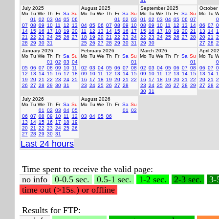
31
July 2025
August 2025
September 2025
October
Mo
Tu
We
Th
Fr
Sa
Su
Mo
Tu
We
Th
Fr
Sa
Su
Mo
Tu
We
Th
Fr
Sa
Su
Mo
Tu
W
01
02
03
04
05
06
01
02
03
01
02
03
04
05
06
07
0
07
08
09
10
11
12
13
04
05
06
07
08
09
10
08
09
10
11
12
13
14
06
07
0
14
15
16
17
18
19
20
11
12
13
14
15
16
17
15
16
17
18
19
20
21
13
14
1
21
22
23
24
25
26
27
18
19
20
21
22
23
24
22
23
24
25
26
27
28
20
21
2
28
29
30
31
25
26
27
28
29
30
31
29
30
27
28
2
January 2026
February 2026
March 2026
April 20
Mo
Tu
We
Th
Fr
Sa
Su
Mo
Tu
We
Th
Fr
Sa
Su
Mo
Tu
We
Th
Fr
Sa
Su
Mo
Tu
W
01
02
03
04
01
01
0
05
06
07
08
09
10
11
02
03
04
05
06
07
08
02
03
04
05
06
07
08
06
07
0
12
13
14
15
16
17
18
09
10
11
12
13
14
15
09
10
11
12
13
14
15
13
14
1
19
20
21
22
23
24
25
16
17
18
19
20
21
22
16
17
18
19
20
21
22
20
21
2
26
27
28
29
30
31
23
24
25
26
27
28
23
24
25
26
27
28
29
27
28
2
30
31
July 2026
August 2026
Mo
Tu
We
Th
Fr
Sa
Su
Mo
Tu
We
Th
Fr
Sa
Su
01
02
03
04
05
01
02
06
07
08
09
10
11
12
03
04
05
06
13
14
15
16
17
18
19
20
21
22
23
24
25
26
27
28
29
30
31
Last 24 hours
Time spent to receive the valid page:
no info
0-0.5 sec.
0.5-1 sec.
1-2 sec.
2-3 sec.
3-
time out (>15s.) or offline
Results for FTP: