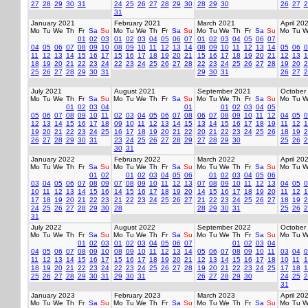
27
28
29
30
31
24
25
26
27
28
29
30
28
29
30
26
27
2
31
January 2021
February 2021
March 2021
April 20
Mo
Tu
We
Th
Fr
Sa
Su
Mo
Tu
We
Th
Fr
Sa
Su
Mo
Tu
We
Th
Fr
Sa
Su
Mo
Tu
W
01
02
03
01
02
03
04
05
06
07
01
02
03
04
05
06
07
04
05
06
07
08
09
10
08
09
10
11
12
13
14
08
09
10
11
12
13
14
05
06
0
11
12
13
14
15
16
17
15
16
17
18
19
20
21
15
16
17
18
19
20
21
12
13
1
18
19
20
21
22
23
24
22
23
24
25
26
27
28
22
23
24
25
26
27
28
19
20
2
25
26
27
28
29
30
31
29
30
31
26
27
2
July 2021
August 2021
September 2021
October
Mo
Tu
We
Th
Fr
Sa
Su
Mo
Tu
We
Th
Fr
Sa
Su
Mo
Tu
We
Th
Fr
Sa
Su
Mo
Tu
W
01
02
03
04
01
01
02
03
04
05
05
06
07
08
09
10
11
02
03
04
05
06
07
08
06
07
08
09
10
11
12
04
05
0
12
13
14
15
16
17
18
09
10
11
12
13
14
15
13
14
15
16
17
18
19
11
12
1
19
20
21
22
23
24
25
16
17
18
19
20
21
22
20
21
22
23
24
25
26
18
19
2
26
27
28
29
30
31
23
24
25
26
27
28
29
27
28
29
30
25
26
2
30
31
January 2022
February 2022
March 2022
April 20
Mo
Tu
We
Th
Fr
Sa
Su
Mo
Tu
We
Th
Fr
Sa
Su
Mo
Tu
We
Th
Fr
Sa
Su
Mo
Tu
W
01
02
01
02
03
04
05
06
01
02
03
04
05
06
03
04
05
06
07
08
09
07
08
09
10
11
12
13
07
08
09
10
11
12
13
04
05
0
10
11
12
13
14
15
16
14
15
16
17
18
19
20
14
15
16
17
18
19
20
11
12
1
17
18
19
20
21
22
23
21
22
23
24
25
26
27
21
22
23
24
25
26
27
18
19
2
24
25
26
27
28
29
30
28
28
29
30
31
25
26
2
31
July 2022
August 2022
September 2022
October
Mo
Tu
We
Th
Fr
Sa
Su
Mo
Tu
We
Th
Fr
Sa
Su
Mo
Tu
We
Th
Fr
Sa
Su
Mo
Tu
W
01
02
03
01
02
03
04
05
06
07
01
02
03
04
04
05
06
07
08
09
10
08
09
10
11
12
13
14
05
06
07
08
09
10
11
03
04
0
11
12
13
14
15
16
17
15
16
17
18
19
20
21
12
13
14
15
16
17
18
10
11
1
18
19
20
21
22
23
24
22
23
24
25
26
27
28
19
20
21
22
23
24
25
17
18
1
25
26
27
28
29
30
31
29
30
31
26
27
28
29
30
24
25
2
31
January 2023
February 2023
March 2023
April 20
Mo
Tu
We
Th
Fr
Sa
Su
Mo
Tu
We
Th
Fr
Sa
Su
Mo
Tu
We
Th
Fr
Sa
Su
Mo
Tu
W