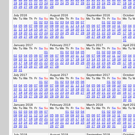
18
19
20
21
22
23
24
22
23
24
25
26
27
28
21
22
23
24
25
26
27
18
19
2
25
26
27
28
29
30
31
29
28
29
30
31
25
26
2
July 2016
August 2016
September 2016
October
Mo
Tu
We
Th
Fr
Sa
Su
Mo
Tu
We
Th
Fr
Sa
Su
Mo
Tu
We
Th
Fr
Sa
Su
Mo
Tu
W
01
02
03
01
02
03
04
05
06
07
01
02
03
04
04
05
06
07
08
09
10
08
09
10
11
12
13
14
05
06
07
08
09
10
11
03
04
0
11
12
13
14
15
16
17
15
16
17
18
19
20
21
12
13
14
15
16
17
18
10
11
1
18
19
20
21
22
23
24
22
23
24
25
26
27
28
19
20
21
22
23
24
25
17
18
1
25
26
27
28
29
30
31
29
30
31
26
27
28
29
30
24
25
2
31
January 2017
February 2017
March 2017
April 20
Mo
Tu
We
Th
Fr
Sa
Su
Mo
Tu
We
Th
Fr
Sa
Su
Mo
Tu
We
Th
Fr
Sa
Su
Mo
Tu
W
01
01
02
03
04
05
01
02
03
04
05
02
03
04
05
06
07
08
06
07
08
09
10
11
12
06
07
08
09
10
11
12
03
04
0
09
10
11
12
13
14
15
13
14
15
16
17
18
19
13
14
15
16
17
18
19
10
11
1
16
17
18
19
20
21
22
20
21
22
23
24
25
26
20
21
22
23
24
25
26
17
18
1
23
24
25
26
27
28
29
27
28
27
28
29
30
31
24
25
2
30
31
July 2017
August 2017
September 2017
October
Mo
Tu
We
Th
Fr
Sa
Su
Mo
Tu
We
Th
Fr
Sa
Su
Mo
Tu
We
Th
Fr
Sa
Su
Mo
Tu
W
01
02
01
02
03
04
05
06
01
02
03
03
04
05
06
07
08
09
07
08
09
10
11
12
13
04
05
06
07
08
09
10
02
03
0
10
11
12
13
14
15
16
14
15
16
17
18
19
20
11
12
13
14
15
16
17
09
10
1
17
18
19
20
21
22
23
21
22
23
24
25
26
27
18
19
20
21
22
23
24
16
17
1
24
25
26
27
28
29
30
28
29
30
31
25
26
27
28
29
30
23
24
2
31
30
31
January 2018
February 2018
March 2018
April 20
Mo
Tu
We
Th
Fr
Sa
Su
Mo
Tu
We
Th
Fr
Sa
Su
Mo
Tu
We
Th
Fr
Sa
Su
Mo
Tu
W
01
02
03
04
05
06
07
01
02
03
04
01
02
03
04
08
09
10
11
12
13
14
05
06
07
08
09
10
11
05
06
07
08
09
10
11
02
03
0
15
16
17
18
19
20
21
12
13
14
15
16
17
18
12
13
14
15
16
17
18
09
10
1
22
23
24
25
26
27
28
19
20
21
22
23
24
25
19
20
21
22
23
24
25
16
17
1
29
30
31
26
27
28
26
27
28
29
30
31
23
24
2
30
July 2018
August 2018
September 2018
October