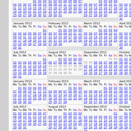
01
02
03
01
02
03
04
05
06
07
01
02
03
04
04
05
06
07
08
09
10
08
09
10
11
12
13
14
05
06
07
08
09
10
11
03
04
0
11
12
13
14
15
16
17
15
16
17
18
19
20
21
12
13
14
15
16
17
18
10
11
1
18
19
20
21
22
23
24
22
23
24
25
26
27
28
19
20
21
22
23
24
25
17
18
1
25
26
27
28
29
30
31
29
30
31
26
27
28
29
30
24
25
2
31
January 2012
February 2012
March 2012
April 20
Mo
Tu
We
Th
Fr
Sa
Su
Mo
Tu
We
Th
Fr
Sa
Su
Mo
Tu
We
Th
Fr
Sa
Su
Mo
Tu
W
01
01
02
03
04
05
01
02
03
04
02
03
04
05
06
07
08
06
07
08
09
10
11
12
05
06
07
08
09
10
11
02
03
0
09
10
11
12
13
14
15
13
14
15
16
17
18
19
12
13
14
15
16
17
18
09
10
1
16
17
18
19
20
21
22
20
21
22
23
24
25
26
19
20
21
22
23
24
25
16
17
1
23
24
25
26
27
28
29
27
28
29
26
27
28
29
30
31
23
24
2
30
31
30
July 2012
August 2012
September 2012
October
Mo
Tu
We
Th
Fr
Sa
Su
Mo
Tu
We
Th
Fr
Sa
Su
Mo
Tu
We
Th
Fr
Sa
Su
Mo
Tu
W
01
01
02
03
04
05
01
02
01
02
0
02
03
04
05
06
07
08
06
07
08
09
10
11
12
03
04
05
06
07
08
09
08
09
1
09
10
11
12
13
14
15
13
14
15
16
17
18
19
10
11
12
13
14
15
16
15
16
1
16
17
18
19
20
21
22
20
21
22
23
24
25
26
17
18
19
20
21
22
23
22
23
2
23
24
25
26
27
28
29
27
28
29
30
31
24
25
26
27
28
29
30
29
30
3
30
31
January 2013
February 2013
March 2013
April 20
Mo
Tu
We
Th
Fr
Sa
Su
Mo
Tu
We
Th
Fr
Sa
Su
Mo
Tu
We
Th
Fr
Sa
Su
Mo
Tu
W
01
02
03
04
05
06
01
02
03
01
02
03
01
02
0
07
08
09
10
11
12
13
04
05
06
07
08
09
10
04
05
06
07
08
09
10
08
09
1
14
15
16
17
18
19
20
11
12
13
14
15
16
17
11
12
13
14
15
16
17
15
16
1
21
22
23
24
25
26
27
18
19
20
21
22
23
24
18
19
20
21
22
23
24
22
23
2
28
29
30
31
25
26
27
28
25
26
27
28
29
30
31
29
30
July 2013
August 2013
September 2013
October
Mo
Tu
We
Th
Fr
Sa
Su
Mo
Tu
We
Th
Fr
Sa
Su
Mo
Tu
We
Th
Fr
Sa
Su
Mo
Tu
W
01
02
03
04
05
06
07
01
02
03
04
01
01
0
08
09
10
11
12
13
14
05
06
07
08
09
10
11
02
03
04
05
06
07
08
07
08
0
15
16
17
18
19
20
21
12
13
14
15
16
17
18
09
10
11
12
13
14
15
14
15
1
22
23
24
25
26
27
28
19
20
21
22
23
24
25
16
17
18
19
20
21
22
21
22
2
29
30
31
26
27
28
29
30
31
23
24
25
26
27
28
29
28
29
3
30