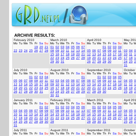
ARCHIVE RESULTS:
February 2010
March 2010
April 2010
May 201
Mo
Tu
We
Th
Fr
Sa
Su
Mo
Tu
We
Th
Fr
Sa
Su
Mo
Tu
We
Th
Fr
Sa
Su
Mo
Tu
W
19
20
21
01
02
03
04
05
06
07
01
02
03
04
22
23
24
25
26
27
28
08
09
10
11
12
13
14
05
06
07
08
09
10
11
03
04
0
15
16
17
18
19
20
21
12
13
14
15
16
17
18
10
11
1
22
23
24
25
26
27
28
19
20
21
22
23
24
25
17
18
1
29
30
31
26
27
28
29
30
24
25
2
31
July 2010
August 2010
September 2010
October
Mo
Tu
We
Th
Fr
Sa
Su
Mo
Tu
We
Th
Fr
Sa
Su
Mo
Tu
We
Th
Fr
Sa
Su
Mo
Tu
W
01
02
03
04
01
01
02
03
04
05
05
06
07
08
09
10
11
02
03
04
05
06
07
08
06
07
08
09
10
11
12
04
05
0
12
13
14
15
16
17
18
09
10
11
12
13
14
15
13
14
15
16
17
18
19
11
12
1
19
20
21
22
23
24
25
16
17
18
19
20
21
22
20
21
22
23
24
25
26
18
19
2
26
27
28
29
30
31
23
24
25
26
27
28
29
27
28
29
30
25
26
2
30
31
January 2011
February 2011
March 2011
April 20
Mo
Tu
We
Th
Fr
Sa
Su
Mo
Tu
We
Th
Fr
Sa
Su
Mo
Tu
We
Th
Fr
Sa
Su
Mo
Tu
W
01
02
01
02
03
04
05
06
01
02
03
04
05
06
03
04
05
06
07
08
09
07
08
09
10
11
12
13
07
08
09
10
11
12
13
04
05
0
10
11
12
13
14
15
16
14
15
16
17
18
19
20
14
15
16
17
18
19
20
11
12
1
17
18
19
20
21
22
23
21
22
23
24
25
26
27
21
22
23
24
25
26
27
18
19
2
24
25
26
27
28
29
30
28
28
29
30
31
25
26
2
31
July 2011
August 2011
September 2011
October
Mo
Tu
We
Th
Fr
Sa
Su
Mo
Tu
We
Th
Fr
Sa
Su
Mo
Tu
We
Th
Fr
Sa
Su
Mo
Tu
W