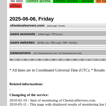
no info
correct access
correct access - slower
no va
offline
2025-06-06, Friday
chemicalservers.com
(main page / forum)
users accounts
(cPanel login / FTP access)
users websites
(HTML only / PHP scripts / PHP + MySQL)
nameservers
(ns1.chemicalservers.com / ns2.chemicalservers.com)
00
01
02
03
04
05
06
07
08
09
10
11
12
13
* All times are in Coordinated Universal Time (UTC). * Results 
Related informations:
-
Changelog of the service:
2010-02-19 - Start of monitoring of ChemicalServers.com.
2010-05-11 - This page with displayed results of monitoring has 