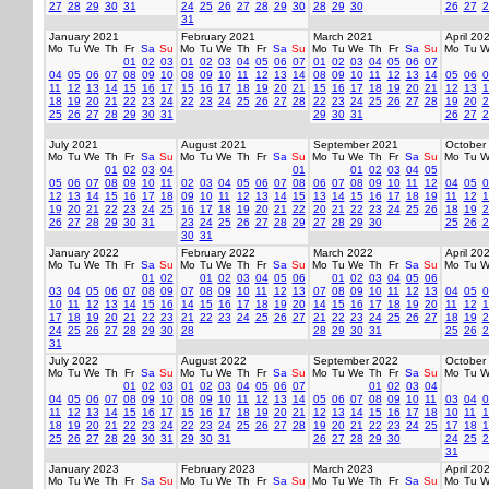
27
28
29
30
31
24
25
26
27
28
29
30
28
29
30
26
27
2
31
January 2021
February 2021
March 2021
April 20
Mo
Tu
We
Th
Fr
Sa
Su
Mo
Tu
We
Th
Fr
Sa
Su
Mo
Tu
We
Th
Fr
Sa
Su
Mo
Tu
W
01
02
03
01
02
03
04
05
06
07
01
02
03
04
05
06
07
04
05
06
07
08
09
10
08
09
10
11
12
13
14
08
09
10
11
12
13
14
05
06
0
11
12
13
14
15
16
17
15
16
17
18
19
20
21
15
16
17
18
19
20
21
12
13
1
18
19
20
21
22
23
24
22
23
24
25
26
27
28
22
23
24
25
26
27
28
19
20
2
25
26
27
28
29
30
31
29
30
31
26
27
2
July 2021
August 2021
September 2021
October
Mo
Tu
We
Th
Fr
Sa
Su
Mo
Tu
We
Th
Fr
Sa
Su
Mo
Tu
We
Th
Fr
Sa
Su
Mo
Tu
W
01
02
03
04
01
01
02
03
04
05
05
06
07
08
09
10
11
02
03
04
05
06
07
08
06
07
08
09
10
11
12
04
05
0
12
13
14
15
16
17
18
09
10
11
12
13
14
15
13
14
15
16
17
18
19
11
12
1
19
20
21
22
23
24
25
16
17
18
19
20
21
22
20
21
22
23
24
25
26
18
19
2
26
27
28
29
30
31
23
24
25
26
27
28
29
27
28
29
30
25
26
2
30
31
January 2022
February 2022
March 2022
April 20
Mo
Tu
We
Th
Fr
Sa
Su
Mo
Tu
We
Th
Fr
Sa
Su
Mo
Tu
We
Th
Fr
Sa
Su
Mo
Tu
W
01
02
01
02
03
04
05
06
01
02
03
04
05
06
03
04
05
06
07
08
09
07
08
09
10
11
12
13
07
08
09
10
11
12
13
04
05
0
10
11
12
13
14
15
16
14
15
16
17
18
19
20
14
15
16
17
18
19
20
11
12
1
17
18
19
20
21
22
23
21
22
23
24
25
26
27
21
22
23
24
25
26
27
18
19
2
24
25
26
27
28
29
30
28
28
29
30
31
25
26
2
31
July 2022
August 2022
September 2022
October
Mo
Tu
We
Th
Fr
Sa
Su
Mo
Tu
We
Th
Fr
Sa
Su
Mo
Tu
We
Th
Fr
Sa
Su
Mo
Tu
W
01
02
03
01
02
03
04
05
06
07
01
02
03
04
04
05
06
07
08
09
10
08
09
10
11
12
13
14
05
06
07
08
09
10
11
03
04
0
11
12
13
14
15
16
17
15
16
17
18
19
20
21
12
13
14
15
16
17
18
10
11
1
18
19
20
21
22
23
24
22
23
24
25
26
27
28
19
20
21
22
23
24
25
17
18
1
25
26
27
28
29
30
31
29
30
31
26
27
28
29
30
24
25
2
31
January 2023
February 2023
March 2023
April 20
Mo
Tu
We
Th
Fr
Sa
Su
Mo
Tu
We
Th
Fr
Sa
Su
Mo
Tu
We
Th
Fr
Sa
Su
Mo
Tu
W