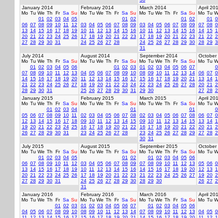
January 2014
February 2014
March 2014
April 20
Mo
Tu
We
Th
Fr
Sa
Su
Mo
Tu
We
Th
Fr
Sa
Su
Mo
Tu
We
Th
Fr
Sa
Su
Mo
Tu
W
01
02
03
04
05
01
02
01
02
01
0
06
07
08
09
10
11
12
03
04
05
06
07
08
09
03
04
05
06
07
08
09
07
08
0
13
14
15
16
17
18
19
10
11
12
13
14
15
16
10
11
12
13
14
15
16
14
15
1
20
21
22
23
24
25
26
17
18
19
20
21
22
23
17
18
19
20
21
22
23
21
22
2
27
28
29
30
31
24
25
26
27
28
24
25
26
27
28
29
30
28
29
3
31
July 2014
August 2014
September 2014
October
Mo
Tu
We
Th
Fr
Sa
Su
Mo
Tu
We
Th
Fr
Sa
Su
Mo
Tu
We
Th
Fr
Sa
Su
Mo
Tu
W
01
02
03
04
05
06
01
02
03
01
02
03
04
05
06
07
0
07
08
09
10
11
12
13
04
05
06
07
08
09
10
08
09
10
11
12
13
14
06
07
0
14
15
16
17
18
19
20
11
12
13
14
15
16
17
15
16
17
18
19
20
21
13
14
1
21
22
23
24
25
26
27
18
19
20
21
22
23
24
22
23
24
25
26
27
28
20
21
2
28
29
30
31
25
26
27
28
29
30
31
29
30
27
28
2
January 2015
February 2015
March 2015
April 20
Mo
Tu
We
Th
Fr
Sa
Su
Mo
Tu
We
Th
Fr
Sa
Su
Mo
Tu
We
Th
Fr
Sa
Su
Mo
Tu
W
01
02
03
04
01
01
0
05
06
07
08
09
10
11
02
03
04
05
06
07
08
02
03
04
05
06
07
08
06
07
0
12
13
14
15
16
17
18
09
10
11
12
13
14
15
09
10
11
12
13
14
15
13
14
1
19
20
21
22
23
24
25
16
17
18
19
20
21
22
16
17
18
19
20
21
22
20
21
2
26
27
28
29
30
31
23
24
25
26
27
28
23
24
25
26
27
28
29
27
28
2
30
31
July 2015
August 2015
September 2015
October
Mo
Tu
We
Th
Fr
Sa
Su
Mo
Tu
We
Th
Fr
Sa
Su
Mo
Tu
We
Th
Fr
Sa
Su
Mo
Tu
W
01
02
03
04
05
01
02
01
02
03
04
05
06
06
07
08
09
10
11
12
03
04
05
06
07
08
09
07
08
09
10
11
12
13
05
06
0
13
14
15
16
17
18
19
10
11
12
13
14
15
16
14
15
16
17
18
19
20
12
13
1
20
21
22
23
24
25
26
17
18
19
20
21
22
23
21
22
23
24
25
26
27
19
20
2
27
28
29
30
31
24
25
26
27
28
29
30
28
29
30
26
27
2
31
January 2016
February 2016
March 2016
April 20
Mo
Tu
We
Th
Fr
Sa
Su
Mo
Tu
We
Th
Fr
Sa
Su
Mo
Tu
We
Th
Fr
Sa
Su
Mo
Tu
W
01
02
03
01
02
03
04
05
06
07
01
02
03
04
05
06
04
05
06
07
08
09
10
08
09
10
11
12
13
14
07
08
09
10
11
12
13
04
05
0
11
12
13
14
15
16
17
15
16
17
18
19
20
21
14
15
16
17
18
19
20
11
12
1