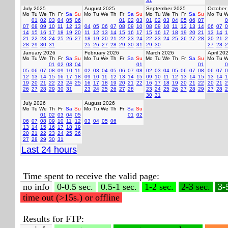
31
July 2025
August 2025
September 2025
October
Mo
Tu
We
Th
Fr
Sa
Su
Mo
Tu
We
Th
Fr
Sa
Su
Mo
Tu
We
Th
Fr
Sa
Su
Mo
Tu
W
01
02
03
04
05
06
01
02
03
01
02
03
04
05
06
07
0
07
08
09
10
11
12
13
04
05
06
07
08
09
10
08
09
10
11
12
13
14
06
07
0
14
15
16
17
18
19
20
11
12
13
14
15
16
17
15
16
17
18
19
20
21
13
14
1
21
22
23
24
25
26
27
18
19
20
21
22
23
24
22
23
24
25
26
27
28
20
21
2
28
29
30
31
25
26
27
28
29
30
31
29
30
27
28
2
January 2026
February 2026
March 2026
April 20
Mo
Tu
We
Th
Fr
Sa
Su
Mo
Tu
We
Th
Fr
Sa
Su
Mo
Tu
We
Th
Fr
Sa
Su
Mo
Tu
W
01
02
03
04
01
01
0
05
06
07
08
09
10
11
02
03
04
05
06
07
08
02
03
04
05
06
07
08
06
07
0
12
13
14
15
16
17
18
09
10
11
12
13
14
15
09
10
11
12
13
14
15
13
14
1
19
20
21
22
23
24
25
16
17
18
19
20
21
22
16
17
18
19
20
21
22
20
21
2
26
27
28
29
30
31
23
24
25
26
27
28
23
24
25
26
27
28
29
27
28
2
30
31
July 2026
August 2026
Mo
Tu
We
Th
Fr
Sa
Su
Mo
Tu
We
Th
Fr
Sa
Su
01
02
03
04
05
01
02
06
07
08
09
10
11
12
03
04
05
06
13
14
15
16
17
18
19
20
21
22
23
24
25
26
27
28
29
30
31
Last 24 hours
Time spent to receive the valid page:
no info
0-0.5 sec.
0.5-1 sec.
1-2 sec.
2-3 sec.
3-
time out (>15s.) or offline
Results for FTP: