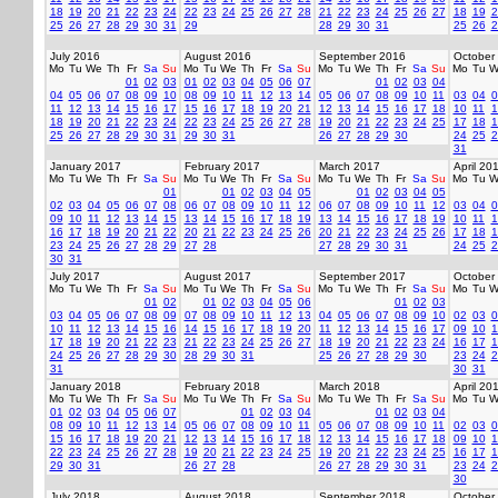
18
19
20
21
22
23
24
22
23
24
25
26
27
28
21
22
23
24
25
26
27
18
19
2
25
26
27
28
29
30
31
29
28
29
30
31
25
26
2
July 2016
August 2016
September 2016
October
Mo
Tu
We
Th
Fr
Sa
Su
Mo
Tu
We
Th
Fr
Sa
Su
Mo
Tu
We
Th
Fr
Sa
Su
Mo
Tu
W
01
02
03
01
02
03
04
05
06
07
01
02
03
04
04
05
06
07
08
09
10
08
09
10
11
12
13
14
05
06
07
08
09
10
11
03
04
0
11
12
13
14
15
16
17
15
16
17
18
19
20
21
12
13
14
15
16
17
18
10
11
1
18
19
20
21
22
23
24
22
23
24
25
26
27
28
19
20
21
22
23
24
25
17
18
1
25
26
27
28
29
30
31
29
30
31
26
27
28
29
30
24
25
2
31
January 2017
February 2017
March 2017
April 20
Mo
Tu
We
Th
Fr
Sa
Su
Mo
Tu
We
Th
Fr
Sa
Su
Mo
Tu
We
Th
Fr
Sa
Su
Mo
Tu
W
01
01
02
03
04
05
01
02
03
04
05
02
03
04
05
06
07
08
06
07
08
09
10
11
12
06
07
08
09
10
11
12
03
04
0
09
10
11
12
13
14
15
13
14
15
16
17
18
19
13
14
15
16
17
18
19
10
11
1
16
17
18
19
20
21
22
20
21
22
23
24
25
26
20
21
22
23
24
25
26
17
18
1
23
24
25
26
27
28
29
27
28
27
28
29
30
31
24
25
2
30
31
July 2017
August 2017
September 2017
October
Mo
Tu
We
Th
Fr
Sa
Su
Mo
Tu
We
Th
Fr
Sa
Su
Mo
Tu
We
Th
Fr
Sa
Su
Mo
Tu
W
01
02
01
02
03
04
05
06
01
02
03
03
04
05
06
07
08
09
07
08
09
10
11
12
13
04
05
06
07
08
09
10
02
03
0
10
11
12
13
14
15
16
14
15
16
17
18
19
20
11
12
13
14
15
16
17
09
10
1
17
18
19
20
21
22
23
21
22
23
24
25
26
27
18
19
20
21
22
23
24
16
17
1
24
25
26
27
28
29
30
28
29
30
31
25
26
27
28
29
30
23
24
2
31
30
31
January 2018
February 2018
March 2018
April 20
Mo
Tu
We
Th
Fr
Sa
Su
Mo
Tu
We
Th
Fr
Sa
Su
Mo
Tu
We
Th
Fr
Sa
Su
Mo
Tu
W
01
02
03
04
05
06
07
01
02
03
04
01
02
03
04
08
09
10
11
12
13
14
05
06
07
08
09
10
11
05
06
07
08
09
10
11
02
03
0
15
16
17
18
19
20
21
12
13
14
15
16
17
18
12
13
14
15
16
17
18
09
10
1
22
23
24
25
26
27
28
19
20
21
22
23
24
25
19
20
21
22
23
24
25
16
17
1
29
30
31
26
27
28
26
27
28
29
30
31
23
24
2
30
July 2018
August 2018
September 2018
October