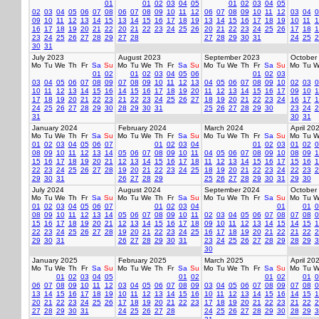
01
01
02
03
04
05
01
02
03
04
05
02
03
04
05
06
07
08
06
07
08
09
10
11
12
06
07
08
09
10
11
12
03
04
0
09
10
11
12
13
14
15
13
14
15
16
17
18
19
13
14
15
16
17
18
19
10
11
1
16
17
18
19
20
21
22
20
21
22
23
24
25
26
20
21
22
23
24
25
26
17
18
1
23
24
25
26
27
28
29
27
28
27
28
29
30
31
24
25
2
30
31
July 2023
August 2023
September 2023
October
Mo
Tu
We
Th
Fr
Sa
Su
Mo
Tu
We
Th
Fr
Sa
Su
Mo
Tu
We
Th
Fr
Sa
Su
Mo
Tu
W
01
02
01
02
03
04
05
06
01
02
03
03
04
05
06
07
08
09
07
08
09
10
11
12
13
04
05
06
07
08
09
10
02
03
0
10
11
12
13
14
15
16
14
15
16
17
18
19
20
11
12
13
14
15
16
17
09
10
1
17
18
19
20
21
22
23
21
22
23
24
25
26
27
18
19
20
21
22
23
24
16
17
1
24
25
26
27
28
29
30
28
29
30
31
25
26
27
28
29
30
23
24
2
31
30
31
January 2024
February 2024
March 2024
April 20
Mo
Tu
We
Th
Fr
Sa
Su
Mo
Tu
We
Th
Fr
Sa
Su
Mo
Tu
We
Th
Fr
Sa
Su
Mo
Tu
W
01
02
03
04
05
06
07
01
02
03
04
01
02
03
01
02
0
08
09
10
11
12
13
14
05
06
07
08
09
10
11
04
05
06
07
08
09
10
08
09
1
15
16
17
18
19
20
21
12
13
14
15
16
17
18
11
12
13
14
15
16
17
15
16
1
22
23
24
25
26
27
28
19
20
21
22
23
24
25
18
19
20
21
22
23
24
22
23
2
29
30
31
26
27
28
29
25
26
27
28
29
30
31
29
30
July 2024
August 2024
September 2024
October
Mo
Tu
We
Th
Fr
Sa
Su
Mo
Tu
We
Th
Fr
Sa
Su
Mo
Tu
We
Th
Fr
Sa
Su
Mo
Tu
W
01
02
03
04
05
06
07
01
02
03
04
01
01
0
08
09
10
11
12
13
14
05
06
07
08
09
10
11
02
03
04
05
06
07
08
07
08
0
15
16
17
18
19
20
21
12
13
14
15
16
17
18
09
10
11
12
13
14
15
14
15
1
22
23
24
25
26
27
28
19
20
21
22
23
24
25
16
17
18
19
20
21
22
21
22
2
29
30
31
26
27
28
29
30
31
23
24
25
26
27
28
29
28
29
3
30
January 2025
February 2025
March 2025
April 20
Mo
Tu
We
Th
Fr
Sa
Su
Mo
Tu
We
Th
Fr
Sa
Su
Mo
Tu
We
Th
Fr
Sa
Su
Mo
Tu
W
01
02
03
04
05
01
02
01
02
01
0
06
07
08
09
10
11
12
03
04
05
06
07
08
09
03
04
05
06
07
08
09
07
08
0
13
14
15
16
17
18
19
10
11
12
13
14
15
16
10
11
12
13
14
15
16
14
15
1
20
21
22
23
24
25
26
17
18
19
20
21
22
23
17
18
19
20
21
22
23
21
22
2
27
28
29
30
31
24
25
26
27
28
24
25
26
27
28
29
30
28
29
3