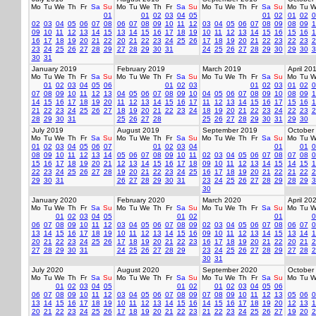
Mo
Tu
We
Th
Fr
Sa
Su
Mo
Tu
We
Th
Fr
Sa
Su
Mo
Tu
We
Th
Fr
Sa
Su
Mo
Tu
W
01
01
02
03
04
05
01
02
01
02
0
02
03
04
05
06
07
08
06
07
08
09
10
11
12
03
04
05
06
07
08
09
08
09
1
09
10
11
12
13
14
15
13
14
15
16
17
18
19
10
11
12
13
14
15
16
15
16
1
16
17
18
19
20
21
22
20
21
22
23
24
25
26
17
18
19
20
21
22
23
22
23
2
23
24
25
26
27
28
29
27
28
29
30
31
24
25
26
27
28
29
30
29
30
3
30
31
January 2019
February 2019
March 2019
April 20
Mo
Tu
We
Th
Fr
Sa
Su
Mo
Tu
We
Th
Fr
Sa
Su
Mo
Tu
We
Th
Fr
Sa
Su
Mo
Tu
W
01
02
03
04
05
06
01
02
03
01
02
03
01
02
0
07
08
09
10
11
12
13
04
05
06
07
08
09
10
04
05
06
07
08
09
10
08
09
1
14
15
16
17
18
19
20
11
12
13
14
15
16
17
11
12
13
14
15
16
17
15
16
1
21
22
23
24
25
26
27
18
19
20
21
22
23
24
18
19
20
21
22
23
24
22
23
2
28
29
30
31
25
26
27
28
25
26
27
28
29
30
31
29
30
July 2019
August 2019
September 2019
October
Mo
Tu
We
Th
Fr
Sa
Su
Mo
Tu
We
Th
Fr
Sa
Su
Mo
Tu
We
Th
Fr
Sa
Su
Mo
Tu
W
01
02
03
04
05
06
07
01
02
03
04
01
01
0
08
09
10
11
12
13
14
05
06
07
08
09
10
11
02
03
04
05
06
07
08
07
08
0
15
16
17
18
19
20
21
12
13
14
15
16
17
18
09
10
11
12
13
14
15
14
15
1
22
23
24
25
26
27
28
19
20
21
22
23
24
25
16
17
18
19
20
21
22
21
22
2
29
30
31
26
27
28
29
30
31
23
24
25
26
27
28
29
28
29
3
30
January 2020
February 2020
March 2020
April 20
Mo
Tu
We
Th
Fr
Sa
Su
Mo
Tu
We
Th
Fr
Sa
Su
Mo
Tu
We
Th
Fr
Sa
Su
Mo
Tu
W
01
02
03
04
05
01
02
01
0
06
07
08
09
10
11
12
03
04
05
06
07
08
09
02
03
04
05
06
07
08
06
07
0
13
14
15
16
17
18
19
10
11
12
13
14
15
16
09
10
11
12
13
14
15
13
14
1
20
21
22
23
24
25
26
17
18
19
20
21
22
23
16
17
18
19
20
21
22
20
21
2
27
28
29
30
31
24
25
26
27
28
29
23
24
25
26
27
28
29
27
28
2
30
31
July 2020
August 2020
September 2020
October
Mo
Tu
We
Th
Fr
Sa
Su
Mo
Tu
We
Th
Fr
Sa
Su
Mo
Tu
We
Th
Fr
Sa
Su
Mo
Tu
W
01
02
03
04
05
01
02
01
02
03
04
05
06
06
07
08
09
10
11
12
03
04
05
06
07
08
09
07
08
09
10
11
12
13
05
06
0
13
14
15
16
17
18
19
10
11
12
13
14
15
16
14
15
16
17
18
19
20
12
13
1
20
21
22
23
24
25
26
17
18
19
20
21
22
23
21
22
23
24
25
26
27
19
20
2