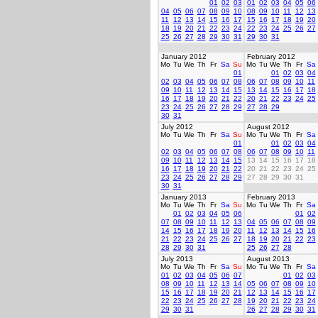
01
02
03
01
02
03
04
05
06
04
05
06
07
08
09
10
08
09
10
11
12
13
11
12
13
14
15
16
17
15
16
17
18
19
20
18
19
20
21
22
23
24
22
23
24
25
26
27
25
26
27
28
29
30
31
29
30
31
January 2012
February 2012
Mo
Tu
We
Th
Fr
Sa
Su
Mo
Tu
We
Th
Fr
Sa
01
01
02
03
04
02
03
04
05
06
07
08
06
07
08
09
10
11
09
10
11
12
13
14
15
13
14
15
16
17
18
16
17
18
19
20
21
22
20
21
22
23
24
25
23
24
25
26
27
28
29
27
28
29
30
31
July 2012
August 2012
Mo
Tu
We
Th
Fr
Sa
Su
Mo
Tu
We
Th
Fr
Sa
01
01
02
03
04
02
03
04
05
06
07
08
06
07
08
09
10
11
09
10
11
12
13
14
15
13
14
15
16
17
18
16
17
18
19
20
21
22
20
21
22
23
24
25
23
24
25
26
27
28
29
27
28
29
30
31
30
31
January 2013
February 2013
Mo
Tu
We
Th
Fr
Sa
Su
Mo
Tu
We
Th
Fr
Sa
01
02
03
04
05
06
01
02
07
08
09
10
11
12
13
04
05
06
07
08
09
14
15
16
17
18
19
20
11
12
13
14
15
16
21
22
23
24
25
26
27
18
19
20
21
22
23
28
29
30
31
25
26
27
28
July 2013
August 2013
Mo
Tu
We
Th
Fr
Sa
Su
Mo
Tu
We
Th
Fr
Sa
01
02
03
04
05
06
07
01
02
03
08
09
10
11
12
13
14
05
06
07
08
09
10
15
16
17
18
19
20
21
12
13
14
15
16
17
22
23
24
25
26
27
28
19
20
21
22
23
24
29
30
31
26
27
28
29
30
31