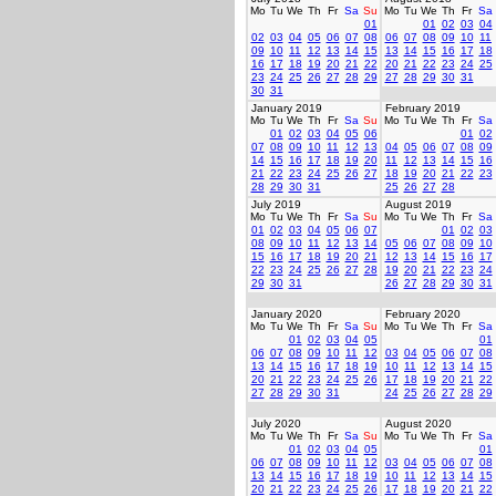
Mo
Tu
We
Th
Fr
Sa
Su
Mo
Tu
We
Th
Fr
Sa
01
01
02
03
04
02
03
04
05
06
07
08
06
07
08
09
10
11
09
10
11
12
13
14
15
13
14
15
16
17
18
16
17
18
19
20
21
22
20
21
22
23
24
25
23
24
25
26
27
28
29
27
28
29
30
31
30
31
January 2019
February 2019
Mo
Tu
We
Th
Fr
Sa
Su
Mo
Tu
We
Th
Fr
Sa
01
02
03
04
05
06
01
02
07
08
09
10
11
12
13
04
05
06
07
08
09
14
15
16
17
18
19
20
11
12
13
14
15
16
21
22
23
24
25
26
27
18
19
20
21
22
23
28
29
30
31
25
26
27
28
July 2019
August 2019
Mo
Tu
We
Th
Fr
Sa
Su
Mo
Tu
We
Th
Fr
Sa
01
02
03
04
05
06
07
01
02
03
08
09
10
11
12
13
14
05
06
07
08
09
10
15
16
17
18
19
20
21
12
13
14
15
16
17
22
23
24
25
26
27
28
19
20
21
22
23
24
29
30
31
26
27
28
29
30
31
January 2020
February 2020
Mo
Tu
We
Th
Fr
Sa
Su
Mo
Tu
We
Th
Fr
Sa
01
02
03
04
05
01
06
07
08
09
10
11
12
03
04
05
06
07
08
13
14
15
16
17
18
19
10
11
12
13
14
15
20
21
22
23
24
25
26
17
18
19
20
21
22
27
28
29
30
31
24
25
26
27
28
29
July 2020
August 2020
Mo
Tu
We
Th
Fr
Sa
Su
Mo
Tu
We
Th
Fr
Sa
01
02
03
04
05
01
06
07
08
09
10
11
12
03
04
05
06
07
08
13
14
15
16
17
18
19
10
11
12
13
14
15
20
21
22
23
24
25
26
17
18
19
20
21
22