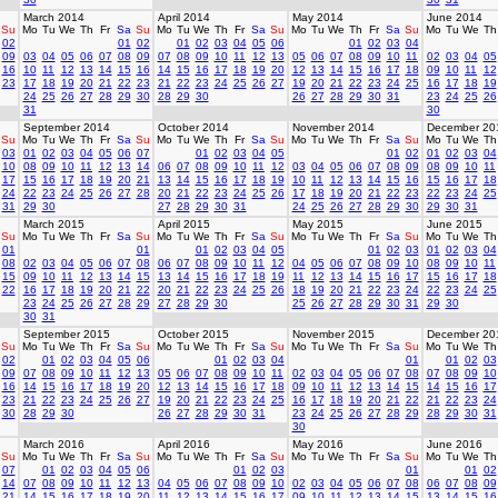
March 2014
April 2014
May 2014
June 2014
Su
Mo
Tu
We
Th
Fr
Sa
Su
Mo
Tu
We
Th
Fr
Sa
Su
Mo
Tu
We
Th
Fr
Sa
Su
Mo
Tu
We
Th
02
01
02
01
02
03
04
05
06
01
02
03
04
09
03
04
05
06
07
08
09
07
08
09
10
11
12
13
05
06
07
08
09
10
11
02
03
04
05
16
10
11
12
13
14
15
16
14
15
16
17
18
19
20
12
13
14
15
16
17
18
09
10
11
12
23
17
18
19
20
21
22
23
21
22
23
24
25
26
27
19
20
21
22
23
24
25
16
17
18
19
24
25
26
27
28
29
30
28
29
30
26
27
28
29
30
31
23
24
25
26
31
30
September 2014
October 2014
November 2014
December 20
Su
Mo
Tu
We
Th
Fr
Sa
Su
Mo
Tu
We
Th
Fr
Sa
Su
Mo
Tu
We
Th
Fr
Sa
Su
Mo
Tu
We
Th
03
01
02
03
04
05
06
07
01
02
03
04
05
01
02
01
02
03
04
10
08
09
10
11
12
13
14
06
07
08
09
10
11
12
03
04
05
06
07
08
09
08
09
10
11
17
15
16
17
18
19
20
21
13
14
15
16
17
18
19
10
11
12
13
14
15
16
15
16
17
18
24
22
23
24
25
26
27
28
20
21
22
23
24
25
26
17
18
19
20
21
22
23
22
23
24
25
31
29
30
27
28
29
30
31
24
25
26
27
28
29
30
29
30
31
March 2015
April 2015
May 2015
June 2015
Su
Mo
Tu
We
Th
Fr
Sa
Su
Mo
Tu
We
Th
Fr
Sa
Su
Mo
Tu
We
Th
Fr
Sa
Su
Mo
Tu
We
Th
01
01
01
02
03
04
05
01
02
03
01
02
03
04
08
02
03
04
05
06
07
08
06
07
08
09
10
11
12
04
05
06
07
08
09
10
08
09
10
11
15
09
10
11
12
13
14
15
13
14
15
16
17
18
19
11
12
13
14
15
16
17
15
16
17
18
22
16
17
18
19
20
21
22
20
21
22
23
24
25
26
18
19
20
21
22
23
24
22
23
24
25
23
24
25
26
27
28
29
27
28
29
30
25
26
27
28
29
30
31
29
30
30
31
September 2015
October 2015
November 2015
December 20
Su
Mo
Tu
We
Th
Fr
Sa
Su
Mo
Tu
We
Th
Fr
Sa
Su
Mo
Tu
We
Th
Fr
Sa
Su
Mo
Tu
We
Th
02
01
02
03
04
05
06
01
02
03
04
01
01
02
03
09
07
08
09
10
11
12
13
05
06
07
08
09
10
11
02
03
04
05
06
07
08
07
08
09
10
16
14
15
16
17
18
19
20
12
13
14
15
16
17
18
09
10
11
12
13
14
15
14
15
16
17
23
21
22
23
24
25
26
27
19
20
21
22
23
24
25
16
17
18
19
20
21
22
21
22
23
24
30
28
29
30
26
27
28
29
30
31
23
24
25
26
27
28
29
28
29
30
31
30
March 2016
April 2016
May 2016
June 2016
Su
Mo
Tu
We
Th
Fr
Sa
Su
Mo
Tu
We
Th
Fr
Sa
Su
Mo
Tu
We
Th
Fr
Sa
Su
Mo
Tu
We
Th
07
01
02
03
04
05
06
01
02
03
01
01
02
14
07
08
09
10
11
12
13
04
05
06
07
08
09
10
02
03
04
05
06
07
08
06
07
08
09
21
14
15
16
17
18
19
20
11
12
13
14
15
16
17
09
10
11
12
13
14
15
13
14
15
16