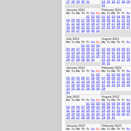
27
28
29
30
31
24
25
26
27
28
29
31
January 2021
February 2021
Mo
Tu
We
Th
Fr
Sa
Su
Mo
Tu
We
Th
Fr
Sa
01
02
03
01
02
03
04
05
06
04
05
06
07
08
09
10
08
09
10
11
12
13
11
12
13
14
15
16
17
15
16
17
18
19
20
18
19
20
21
22
23
24
22
23
24
25
26
27
25
26
27
28
29
30
31
July 2021
August 2021
Mo
Tu
We
Th
Fr
Sa
Su
Mo
Tu
We
Th
Fr
Sa
01
02
03
04
05
06
07
08
09
10
11
02
03
04
05
06
07
12
13
14
15
16
17
18
09
10
11
12
13
14
19
20
21
22
23
24
25
16
17
18
19
20
21
26
27
28
29
30
31
23
24
25
26
27
28
30
31
January 2022
February 2022
Mo
Tu
We
Th
Fr
Sa
Su
Mo
Tu
We
Th
Fr
Sa
01
02
01
02
03
04
05
03
04
05
06
07
08
09
07
08
09
10
11
12
10
11
12
13
14
15
16
14
15
16
17
18
19
17
18
19
20
21
22
23
21
22
23
24
25
26
24
25
26
27
28
29
30
28
31
July 2022
August 2022
Mo
Tu
We
Th
Fr
Sa
Su
Mo
Tu
We
Th
Fr
Sa
01
02
03
01
02
03
04
05
06
04
05
06
07
08
09
10
08
09
10
11
12
13
11
12
13
14
15
16
17
15
16
17
18
19
20
18
19
20
21
22
23
24
22
23
24
25
26
27
25
26
27
28
29
30
31
29
30
31
January 2023
February 2023
Mo
Tu
We
Th
Fr
Sa
Su
Mo
Tu
We
Th
Fr
Sa