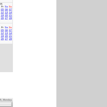
25
Fr
Sa
Su
05
06
07
12
13
14
19
20
21
26
27
28
Fr
Sa
Su
05
06
07
12
13
14
19
20
21
26
27
28
09, Monday