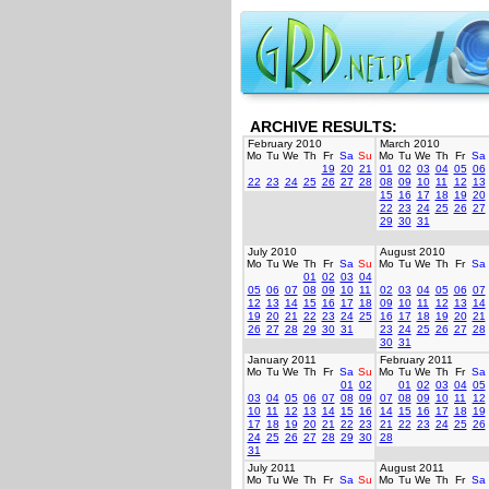
ARCHIVE RESULTS:
February 2010
March 2010
Mo
Tu
We
Th
Fr
Sa
Su
Mo
Tu
We
Th
Fr
Sa
19
20
21
01
02
03
04
05
06
22
23
24
25
26
27
28
08
09
10
11
12
13
15
16
17
18
19
20
22
23
24
25
26
27
29
30
31
July 2010
August 2010
Mo
Tu
We
Th
Fr
Sa
Su
Mo
Tu
We
Th
Fr
Sa
01
02
03
04
05
06
07
08
09
10
11
02
03
04
05
06
07
12
13
14
15
16
17
18
09
10
11
12
13
14
19
20
21
22
23
24
25
16
17
18
19
20
21
26
27
28
29
30
31
23
24
25
26
27
28
30
31
January 2011
February 2011
Mo
Tu
We
Th
Fr
Sa
Su
Mo
Tu
We
Th
Fr
Sa
01
02
01
02
03
04
05
03
04
05
06
07
08
09
07
08
09
10
11
12
10
11
12
13
14
15
16
14
15
16
17
18
19
17
18
19
20
21
22
23
21
22
23
24
25
26
24
25
26
27
28
29
30
28
31
July 2011
August 2011
Mo
Tu
We
Th
Fr
Sa
Su
Mo
Tu
We
Th
Fr
Sa