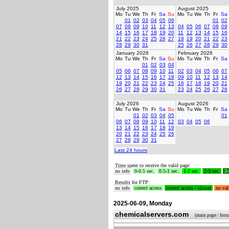
July 2025
August 2025
Mo
Tu
We
Th
Fr
Sa
Su
Mo
Tu
We
Th
Fr
Sa
01
02
03
04
05
06
01
02
07
08
09
10
11
12
13
04
05
06
07
08
09
14
15
16
17
18
19
20
11
12
13
14
15
16
21
22
23
24
25
26
27
18
19
20
21
22
23
28
29
30
31
25
26
27
28
29
30
January 2026
February 2026
Mo
Tu
We
Th
Fr
Sa
Su
Mo
Tu
We
Th
Fr
Sa
01
02
03
04
05
06
07
08
09
10
11
02
03
04
05
06
07
12
13
14
15
16
17
18
09
10
11
12
13
14
19
20
21
22
23
24
25
16
17
18
19
20
21
26
27
28
29
30
31
23
24
25
26
27
28
July 2026
August 2026
Mo
Tu
We
Th
Fr
Sa
Su
Mo
Tu
We
Th
Fr
Sa
01
02
03
04
05
01
06
07
08
09
10
11
12
03
04
05
06
13
14
15
16
17
18
19
20
21
22
23
24
25
26
27
28
29
30
31
Last 24 hours
Time spent to receive the valid page:
no info
0-0.5 sec.
0.5-1 sec.
1-2 sec.
2-3 sec.
3-
Results for FTP:
no info
correct access
correct access - slower
no val
2025-06-09, Monday
chemicalservers.com
(main page / for