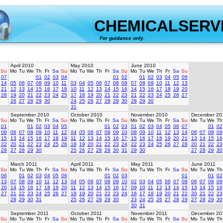
CHEMICALSERV
For guidance only.
created 
April 2010
May 2010
June 2010
Su
Mo
Tu
We
Th
Fr
Sa
Su
Mo
Tu
We
Th
Fr
Sa
Su
Mo
Tu
We
Th
Fr
Sa
Su
07
01
02
03
04
01
02
01
02
03
04
05
06
14
05
06
07
08
09
10
11
03
04
05
06
07
08
09
07
08
09
10
11
12
13
21
12
13
14
15
16
17
18
10
11
12
13
14
15
16
14
15
16
17
18
19
20
28
19
20
21
22
23
24
25
17
18
19
20
21
22
23
21
22
23
24
25
26
27
26
27
28
29
30
24
25
26
27
28
29
30
28
29
30
31
September 2010
October 2010
November 2010
December 20
Su
Mo
Tu
We
Th
Fr
Sa
Su
Mo
Tu
We
Th
Fr
Sa
Su
Mo
Tu
We
Th
Fr
Sa
Su
Mo
Tu
We
Th
01
01
02
03
04
05
01
02
03
01
02
03
04
05
06
07
01
02
08
06
07
08
09
10
11
12
04
05
06
07
08
09
10
08
09
10
11
12
13
14
06
07
08
09
15
13
14
15
16
17
18
19
11
12
13
14
15
16
17
15
16
17
18
19
20
21
13
14
15
16
22
20
21
22
23
24
25
26
18
19
20
21
22
23
24
22
23
24
25
26
27
28
20
21
22
23
29
27
28
29
30
25
26
27
28
29
30
31
29
30
27
28
29
30
March 2011
April 2011
May 2011
June 2011
Su
Mo
Tu
We
Th
Fr
Sa
Su
Mo
Tu
We
Th
Fr
Sa
Su
Mo
Tu
We
Th
Fr
Sa
Su
Mo
Tu
We
Th
06
01
02
03
04
05
06
01
02
03
01
01
02
13
07
08
09
10
11
12
13
04
05
06
07
08
09
10
02
03
04
05
06
07
08
06
07
08
09
20
14
15
16
17
18
19
20
11
12
13
14
15
16
17
09
10
11
12
13
14
15
13
14
15
16
27
21
22
23
24
25
26
27
18
19
20
21
22
23
24
16
17
18
19
20
21
22
20
21
22
23
28
29
30
31
25
26
27
28
29
30
23
24
25
26
27
28
29
27
28
29
30
30
31
September 2011
October 2011
November 2011
December 20
Su
Mo
Tu
We
Th
Fr
Sa
Su
Mo
Tu
We
Th
Fr
Sa
Su
Mo
Tu
We
Th
Fr
Sa
Su
Mo
Tu
We
Th