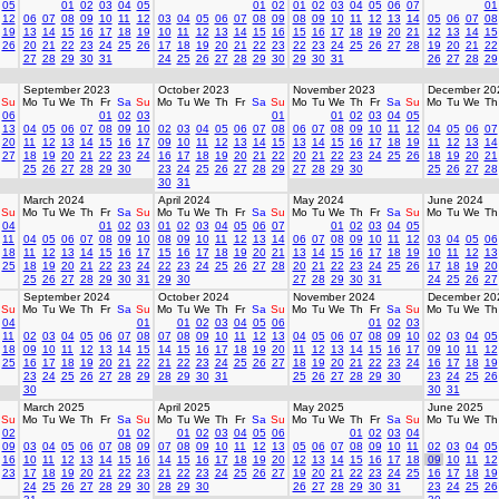
05
01
02
03
04
05
01
02
01
02
03
04
05
06
07
01
12
06
07
08
09
10
11
12
03
04
05
06
07
08
09
08
09
10
11
12
13
14
05
06
07
08
19
13
14
15
16
17
18
19
10
11
12
13
14
15
16
15
16
17
18
19
20
21
12
13
14
15
26
20
21
22
23
24
25
26
17
18
19
20
21
22
23
22
23
24
25
26
27
28
19
20
21
22
27
28
29
30
31
24
25
26
27
28
29
30
29
30
31
26
27
28
29
September 2023
October 2023
November 2023
December 20
Su
Mo
Tu
We
Th
Fr
Sa
Su
Mo
Tu
We
Th
Fr
Sa
Su
Mo
Tu
We
Th
Fr
Sa
Su
Mo
Tu
We
Th
06
01
02
03
01
01
02
03
04
05
13
04
05
06
07
08
09
10
02
03
04
05
06
07
08
06
07
08
09
10
11
12
04
05
06
07
20
11
12
13
14
15
16
17
09
10
11
12
13
14
15
13
14
15
16
17
18
19
11
12
13
14
27
18
19
20
21
22
23
24
16
17
18
19
20
21
22
20
21
22
23
24
25
26
18
19
20
21
25
26
27
28
29
30
23
24
25
26
27
28
29
27
28
29
30
25
26
27
28
30
31
March 2024
April 2024
May 2024
June 2024
Su
Mo
Tu
We
Th
Fr
Sa
Su
Mo
Tu
We
Th
Fr
Sa
Su
Mo
Tu
We
Th
Fr
Sa
Su
Mo
Tu
We
Th
04
01
02
03
01
02
03
04
05
06
07
01
02
03
04
05
11
04
05
06
07
08
09
10
08
09
10
11
12
13
14
06
07
08
09
10
11
12
03
04
05
06
18
11
12
13
14
15
16
17
15
16
17
18
19
20
21
13
14
15
16
17
18
19
10
11
12
13
25
18
19
20
21
22
23
24
22
23
24
25
26
27
28
20
21
22
23
24
25
26
17
18
19
20
25
26
27
28
29
30
31
29
30
27
28
29
30
31
24
25
26
27
September 2024
October 2024
November 2024
December 20
Su
Mo
Tu
We
Th
Fr
Sa
Su
Mo
Tu
We
Th
Fr
Sa
Su
Mo
Tu
We
Th
Fr
Sa
Su
Mo
Tu
We
Th
04
01
01
02
03
04
05
06
01
02
03
11
02
03
04
05
06
07
08
07
08
09
10
11
12
13
04
05
06
07
08
09
10
02
03
04
05
18
09
10
11
12
13
14
15
14
15
16
17
18
19
20
11
12
13
14
15
16
17
09
10
11
12
25
16
17
18
19
20
21
22
21
22
23
24
25
26
27
18
19
20
21
22
23
24
16
17
18
19
23
24
25
26
27
28
29
28
29
30
31
25
26
27
28
29
30
23
24
25
26
30
30
31
March 2025
April 2025
May 2025
June 2025
Su
Mo
Tu
We
Th
Fr
Sa
Su
Mo
Tu
We
Th
Fr
Sa
Su
Mo
Tu
We
Th
Fr
Sa
Su
Mo
Tu
We
Th
02
01
02
01
02
03
04
05
06
01
02
03
04
09
03
04
05
06
07
08
09
07
08
09
10
11
12
13
05
06
07
08
09
10
11
02
03
04
05
16
10
11
12
13
14
15
16
14
15
16
17
18
19
20
12
13
14
15
16
17
18
09
10
11
12
23
17
18
19
20
21
22
23
21
22
23
24
25
26
27
19
20
21
22
23
24
25
16
17
18
19
24
25
26
27
28
29
30
28
29
30
26
27
28
29
30
31
23
24
25
26