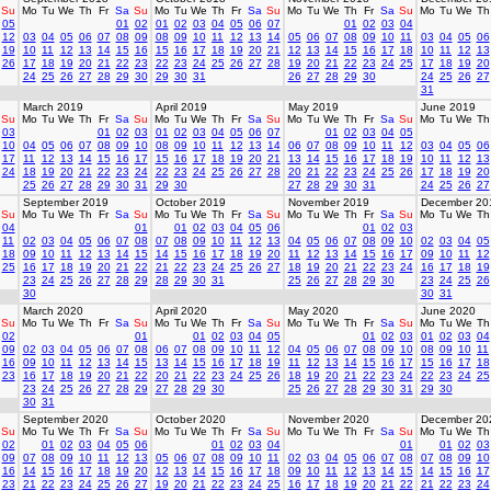
Su
Mo
Tu
We
Th
Fr
Sa
Su
Mo
Tu
We
Th
Fr
Sa
Su
Mo
Tu
We
Th
Fr
Sa
Su
Mo
Tu
We
Th
05
01
02
01
02
03
04
05
06
07
01
02
03
04
12
03
04
05
06
07
08
09
08
09
10
11
12
13
14
05
06
07
08
09
10
11
03
04
05
06
19
10
11
12
13
14
15
16
15
16
17
18
19
20
21
12
13
14
15
16
17
18
10
11
12
13
26
17
18
19
20
21
22
23
22
23
24
25
26
27
28
19
20
21
22
23
24
25
17
18
19
20
24
25
26
27
28
29
30
29
30
31
26
27
28
29
30
24
25
26
27
31
March 2019
April 2019
May 2019
June 2019
Su
Mo
Tu
We
Th
Fr
Sa
Su
Mo
Tu
We
Th
Fr
Sa
Su
Mo
Tu
We
Th
Fr
Sa
Su
Mo
Tu
We
Th
03
01
02
03
01
02
03
04
05
06
07
01
02
03
04
05
10
04
05
06
07
08
09
10
08
09
10
11
12
13
14
06
07
08
09
10
11
12
03
04
05
06
17
11
12
13
14
15
16
17
15
16
17
18
19
20
21
13
14
15
16
17
18
19
10
11
12
13
24
18
19
20
21
22
23
24
22
23
24
25
26
27
28
20
21
22
23
24
25
26
17
18
19
20
25
26
27
28
29
30
31
29
30
27
28
29
30
31
24
25
26
27
September 2019
October 2019
November 2019
December 20
Su
Mo
Tu
We
Th
Fr
Sa
Su
Mo
Tu
We
Th
Fr
Sa
Su
Mo
Tu
We
Th
Fr
Sa
Su
Mo
Tu
We
Th
04
01
01
02
03
04
05
06
01
02
03
11
02
03
04
05
06
07
08
07
08
09
10
11
12
13
04
05
06
07
08
09
10
02
03
04
05
18
09
10
11
12
13
14
15
14
15
16
17
18
19
20
11
12
13
14
15
16
17
09
10
11
12
25
16
17
18
19
20
21
22
21
22
23
24
25
26
27
18
19
20
21
22
23
24
16
17
18
19
23
24
25
26
27
28
29
28
29
30
31
25
26
27
28
29
30
23
24
25
26
30
30
31
March 2020
April 2020
May 2020
June 2020
Su
Mo
Tu
We
Th
Fr
Sa
Su
Mo
Tu
We
Th
Fr
Sa
Su
Mo
Tu
We
Th
Fr
Sa
Su
Mo
Tu
We
Th
02
01
01
02
03
04
05
01
02
03
01
02
03
04
09
02
03
04
05
06
07
08
06
07
08
09
10
11
12
04
05
06
07
08
09
10
08
09
10
11
16
09
10
11
12
13
14
15
13
14
15
16
17
18
19
11
12
13
14
15
16
17
15
16
17
18
23
16
17
18
19
20
21
22
20
21
22
23
24
25
26
18
19
20
21
22
23
24
22
23
24
25
23
24
25
26
27
28
29
27
28
29
30
25
26
27
28
29
30
31
29
30
30
31
September 2020
October 2020
November 2020
December 20
Su
Mo
Tu
We
Th
Fr
Sa
Su
Mo
Tu
We
Th
Fr
Sa
Su
Mo
Tu
We
Th
Fr
Sa
Su
Mo
Tu
We
Th
02
01
02
03
04
05
06
01
02
03
04
01
01
02
03
09
07
08
09
10
11
12
13
05
06
07
08
09
10
11
02
03
04
05
06
07
08
07
08
09
10
16
14
15
16
17
18
19
20
12
13
14
15
16
17
18
09
10
11
12
13
14
15
14
15
16
17
23
21
22
23
24
25
26
27
19
20
21
22
23
24
25
16
17
18
19
20
21
22
21
22
23
24