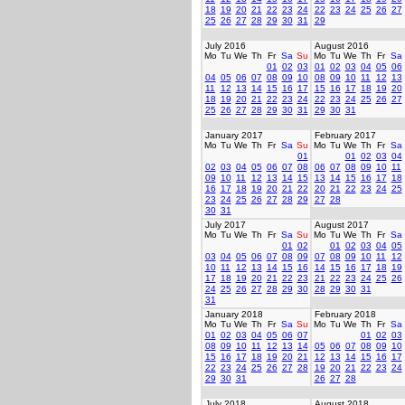
18
19
20
21
22
23
24
22
23
24
25
26
27
25
26
27
28
29
30
31
29
July 2016
August 2016
Mo
Tu
We
Th
Fr
Sa
Su
Mo
Tu
We
Th
Fr
Sa
01
02
03
01
02
03
04
05
06
04
05
06
07
08
09
10
08
09
10
11
12
13
11
12
13
14
15
16
17
15
16
17
18
19
20
18
19
20
21
22
23
24
22
23
24
25
26
27
25
26
27
28
29
30
31
29
30
31
January 2017
February 2017
Mo
Tu
We
Th
Fr
Sa
Su
Mo
Tu
We
Th
Fr
Sa
01
01
02
03
04
02
03
04
05
06
07
08
06
07
08
09
10
11
09
10
11
12
13
14
15
13
14
15
16
17
18
16
17
18
19
20
21
22
20
21
22
23
24
25
23
24
25
26
27
28
29
27
28
30
31
July 2017
August 2017
Mo
Tu
We
Th
Fr
Sa
Su
Mo
Tu
We
Th
Fr
Sa
01
02
01
02
03
04
05
03
04
05
06
07
08
09
07
08
09
10
11
12
10
11
12
13
14
15
16
14
15
16
17
18
19
17
18
19
20
21
22
23
21
22
23
24
25
26
24
25
26
27
28
29
30
28
29
30
31
31
January 2018
February 2018
Mo
Tu
We
Th
Fr
Sa
Su
Mo
Tu
We
Th
Fr
Sa
01
02
03
04
05
06
07
01
02
03
08
09
10
11
12
13
14
05
06
07
08
09
10
15
16
17
18
19
20
21
12
13
14
15
16
17
22
23
24
25
26
27
28
19
20
21
22
23
24
29
30
31
26
27
28
July 2018
August 2018