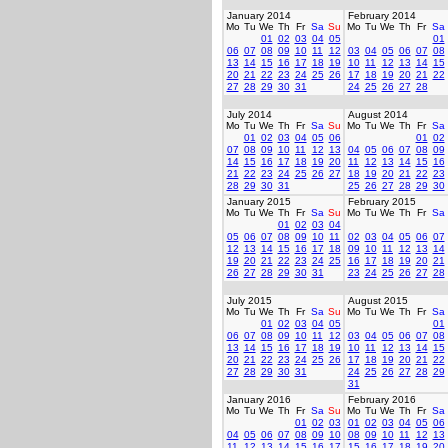
January 2014
February 2014
Mo
Tu
We
Th
Fr
Sa
Su
Mo
Tu
We
Th
Fr
Sa
01
02
03
04
05
01
06
07
08
09
10
11
12
03
04
05
06
07
08
13
14
15
16
17
18
19
10
11
12
13
14
15
20
21
22
23
24
25
26
17
18
19
20
21
22
27
28
29
30
31
24
25
26
27
28
July 2014
August 2014
Mo
Tu
We
Th
Fr
Sa
Su
Mo
Tu
We
Th
Fr
Sa
01
02
03
04
05
06
01
02
07
08
09
10
11
12
13
04
05
06
07
08
09
14
15
16
17
18
19
20
11
12
13
14
15
16
21
22
23
24
25
26
27
18
19
20
21
22
23
28
29
30
31
25
26
27
28
29
30
January 2015
February 2015
Mo
Tu
We
Th
Fr
Sa
Su
Mo
Tu
We
Th
Fr
Sa
01
02
03
04
05
06
07
08
09
10
11
02
03
04
05
06
07
12
13
14
15
16
17
18
09
10
11
12
13
14
19
20
21
22
23
24
25
16
17
18
19
20
21
26
27
28
29
30
31
23
24
25
26
27
28
July 2015
August 2015
Mo
Tu
We
Th
Fr
Sa
Su
Mo
Tu
We
Th
Fr
Sa
01
02
03
04
05
01
06
07
08
09
10
11
12
03
04
05
06
07
08
13
14
15
16
17
18
19
10
11
12
13
14
15
20
21
22
23
24
25
26
17
18
19
20
21
22
27
28
29
30
31
24
25
26
27
28
29
31
January 2016
February 2016
Mo
Tu
We
Th
Fr
Sa
Su
Mo
Tu
We
Th
Fr
Sa
01
02
03
01
02
03
04
05
06
04
05
06
07
08
09
10
08
09
10
11
12
13
11
12
13
14
15
16
17
15
16
17
18
19
20