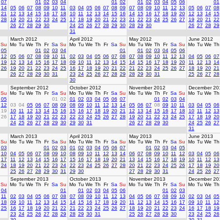
07
01
02
03
04
01
02
01
02
03
04
05
06
01
14
05
06
07
08
09
10
11
03
04
05
06
07
08
09
07
08
09
10
11
12
13
05
06
07
08
21
12
13
14
15
16
17
18
10
11
12
13
14
15
16
14
15
16
17
18
19
20
12
13
14
15
28
19
20
21
22
23
24
25
17
18
19
20
21
22
23
21
22
23
24
25
26
27
19
20
21
22
26
27
28
29
30
24
25
26
27
28
29
30
28
29
30
26
27
28
29
31
March 2012
April 2012
May 2012
June 2012
Su
Mo
Tu
We
Th
Fr
Sa
Su
Mo
Tu
We
Th
Fr
Sa
Su
Mo
Tu
We
Th
Fr
Sa
Su
Mo
Tu
We
Th
05
01
02
03
04
01
01
02
03
04
05
06
12
05
06
07
08
09
10
11
02
03
04
05
06
07
08
07
08
09
10
11
12
13
04
05
06
07
19
12
13
14
15
16
17
18
09
10
11
12
13
14
15
14
15
16
17
18
19
20
11
12
13
14
26
19
20
21
22
23
24
25
16
17
18
19
20
21
22
21
22
23
24
25
26
27
18
19
20
21
26
27
28
29
30
31
23
24
25
26
27
28
29
28
29
30
31
25
26
27
28
30
September 2012
October 2012
November 2012
December 20
Su
Mo
Tu
We
Th
Fr
Sa
Su
Mo
Tu
We
Th
Fr
Sa
Su
Mo
Tu
We
Th
Fr
Sa
Su
Mo
Tu
We
Th
05
01
02
01
02
03
04
05
06
07
01
02
03
04
12
03
04
05
06
07
08
09
08
09
10
11
12
13
14
05
06
07
08
09
10
11
03
04
05
06
19
10
11
12
13
14
15
16
15
16
17
18
19
20
21
12
13
14
15
16
17
18
10
11
12
13
26
17
18
19
20
21
22
23
22
23
24
25
26
27
28
19
20
21
22
23
24
25
17
18
19
20
24
25
26
27
28
29
30
29
30
31
26
27
28
29
30
24
25
26
27
31
March 2013
April 2013
May 2013
June 2013
Su
Mo
Tu
We
Th
Fr
Sa
Su
Mo
Tu
We
Th
Fr
Sa
Su
Mo
Tu
We
Th
Fr
Sa
Su
Mo
Tu
We
Th
03
01
02
03
01
02
03
04
05
06
07
01
02
03
04
05
10
04
05
06
07
08
09
10
08
09
10
11
12
13
14
06
07
08
09
10
11
12
03
04
05
06
17
11
12
13
14
15
16
17
15
16
17
18
19
20
21
13
14
15
16
17
18
19
10
11
12
13
24
18
19
20
21
22
23
24
22
23
24
25
26
27
28
20
21
22
23
24
25
26
17
18
19
20
25
26
27
28
29
30
31
29
30
27
28
29
30
31
24
25
26
27
September 2013
October 2013
November 2013
December 20
Su
Mo
Tu
We
Th
Fr
Sa
Su
Mo
Tu
We
Th
Fr
Sa
Su
Mo
Tu
We
Th
Fr
Sa
Su
Mo
Tu
We
Th
04
01
01
02
03
04
05
06
01
02
03
11
02
03
04
05
06
07
08
07
08
09
10
11
12
13
04
05
06
07
08
09
10
02
03
04
05
18
09
10
11
12
13
14
15
14
15
16
17
18
19
20
11
12
13
14
15
16
17
09
10
11
12
25
16
17
18
19
20
21
22
21
22
23
24
25
26
27
18
19
20
21
22
23
24
16
17
18
19
23
24
25
26
27
28
29
28
29
30
31
25
26
27
28
29
30
23
24
25
26
30
30
31