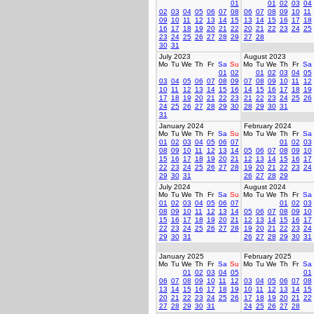
01
01
02
03
04
02
03
04
05
06
07
08
06
07
08
09
10
11
09
10
11
12
13
14
15
13
14
15
16
17
18
16
17
18
19
20
21
22
20
21
22
23
24
25
23
24
25
26
27
28
29
27
28
30
31
July 2023
August 2023
Mo
Tu
We
Th
Fr
Sa
Su
Mo
Tu
We
Th
Fr
Sa
01
02
01
02
03
04
05
03
04
05
06
07
08
09
07
08
09
10
11
12
10
11
12
13
14
15
16
14
15
16
17
18
19
17
18
19
20
21
22
23
21
22
23
24
25
26
24
25
26
27
28
29
30
28
29
30
31
31
January 2024
February 2024
Mo
Tu
We
Th
Fr
Sa
Su
Mo
Tu
We
Th
Fr
Sa
01
02
03
04
05
06
07
01
02
03
08
09
10
11
12
13
14
05
06
07
08
09
10
15
16
17
18
19
20
21
12
13
14
15
16
17
22
23
24
25
26
27
28
19
20
21
22
23
24
29
30
31
26
27
28
29
July 2024
August 2024
Mo
Tu
We
Th
Fr
Sa
Su
Mo
Tu
We
Th
Fr
Sa
01
02
03
04
05
06
07
01
02
03
08
09
10
11
12
13
14
05
06
07
08
09
10
15
16
17
18
19
20
21
12
13
14
15
16
17
22
23
24
25
26
27
28
19
20
21
22
23
24
29
30
31
26
27
28
29
30
31
January 2025
February 2025
Mo
Tu
We
Th
Fr
Sa
Su
Mo
Tu
We
Th
Fr
Sa
01
02
03
04
05
01
06
07
08
09
10
11
12
03
04
05
06
07
08
13
14
15
16
17
18
19
10
11
12
13
14
15
20
21
22
23
24
25
26
17
18
19
20
21
22
27
28
29
30
31
24
25
26
27
28