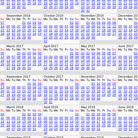
28
21
22
23
24
25
26
27
18
19
20
21
22
23
24
16
17
18
19
20
21
22
20
21
22
23
28
29
30
31
25
26
27
28
29
30
23
24
25
26
27
28
29
27
28
29
30
30
31
September 2016
October 2016
November 2016
December 20
Su
Mo
Tu
We
Th
Fr
Sa
Su
Mo
Tu
We
Th
Fr
Sa
Su
Mo
Tu
We
Th
Fr
Sa
Su
Mo
Tu
We
Th
07
01
02
03
04
01
02
01
02
03
04
05
06
01
14
05
06
07
08
09
10
11
03
04
05
06
07
08
09
07
08
09
10
11
12
13
05
06
07
08
21
12
13
14
15
16
17
18
10
11
12
13
14
15
16
14
15
16
17
18
19
20
12
13
14
15
28
19
20
21
22
23
24
25
17
18
19
20
21
22
23
21
22
23
24
25
26
27
19
20
21
22
26
27
28
29
30
24
25
26
27
28
29
30
28
29
30
26
27
28
29
31
March 2017
April 2017
May 2017
June 2017
Su
Mo
Tu
We
Th
Fr
Sa
Su
Mo
Tu
We
Th
Fr
Sa
Su
Mo
Tu
We
Th
Fr
Sa
Su
Mo
Tu
We
Th
05
01
02
03
04
05
01
02
01
02
03
04
05
06
07
01
12
06
07
08
09
10
11
12
03
04
05
06
07
08
09
08
09
10
11
12
13
14
05
06
07
08
19
13
14
15
16
17
18
19
10
11
12
13
14
15
16
15
16
17
18
19
20
21
12
13
14
15
26
20
21
22
23
24
25
26
17
18
19
20
21
22
23
22
23
24
25
26
27
28
19
20
21
22
27
28
29
30
31
24
25
26
27
28
29
30
29
30
31
26
27
28
29
September 2017
October 2017
November 2017
December 20
Su
Mo
Tu
We
Th
Fr
Sa
Su
Mo
Tu
We
Th
Fr
Sa
Su
Mo
Tu
We
Th
Fr
Sa
Su
Mo
Tu
We
Th
06
01
02
03
01
01
02
03
04
05
13
04
05
06
07
08
09
10
02
03
04
05
06
07
08
06
07
08
09
10
11
12
04
05
06
07
20
11
12
13
14
15
16
17
09
10
11
12
13
14
15
13
14
15
16
17
18
19
11
12
13
14
27
18
19
20
21
22
23
24
16
17
18
19
20
21
22
20
21
22
23
24
25
26
18
19
20
21
25
26
27
28
29
30
23
24
25
26
27
28
29
27
28
29
30
25
26
27
28
30
31
March 2018
April 2018
May 2018
June 2018
Su
Mo
Tu
We
Th
Fr
Sa
Su
Mo
Tu
We
Th
Fr
Sa
Su
Mo
Tu
We
Th
Fr
Sa
Su
Mo
Tu
We
Th
04
01
02
03
04
01
01
02
03
04
05
06
11
05
06
07
08
09
10
11
02
03
04
05
06
07
08
07
08
09
10
11
12
13
04
05
06
07
18
12
13
14
15
16
17
18
09
10
11
12
13
14
15
14
15
16
17
18
19
20
11
12
13
14
25
19
20
21
22
23
24
25
16
17
18
19
20
21
22
21
22
23
24
25
26
27
18
19
20
21
26
27
28
29
30
31
23
24
25
26
27
28
29
28
29
30
31
25
26
27
28
30
September 2018
October 2018
November 2018
December 20