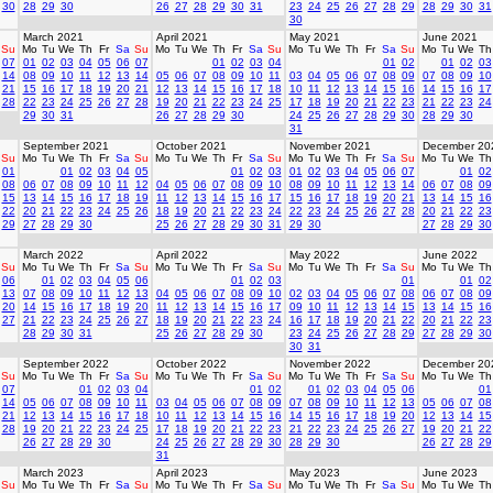
30
28
29
30
26
27
28
29
30
31
23
24
25
26
27
28
29
28
29
30
31
30
March 2021
April 2021
May 2021
June 2021
Su
Mo
Tu
We
Th
Fr
Sa
Su
Mo
Tu
We
Th
Fr
Sa
Su
Mo
Tu
We
Th
Fr
Sa
Su
Mo
Tu
We
Th
07
01
02
03
04
05
06
07
01
02
03
04
01
02
01
02
03
14
08
09
10
11
12
13
14
05
06
07
08
09
10
11
03
04
05
06
07
08
09
07
08
09
10
21
15
16
17
18
19
20
21
12
13
14
15
16
17
18
10
11
12
13
14
15
16
14
15
16
17
28
22
23
24
25
26
27
28
19
20
21
22
23
24
25
17
18
19
20
21
22
23
21
22
23
24
29
30
31
26
27
28
29
30
24
25
26
27
28
29
30
28
29
30
31
September 2021
October 2021
November 2021
December 20
Su
Mo
Tu
We
Th
Fr
Sa
Su
Mo
Tu
We
Th
Fr
Sa
Su
Mo
Tu
We
Th
Fr
Sa
Su
Mo
Tu
We
Th
01
01
02
03
04
05
01
02
03
01
02
03
04
05
06
07
01
02
08
06
07
08
09
10
11
12
04
05
06
07
08
09
10
08
09
10
11
12
13
14
06
07
08
09
15
13
14
15
16
17
18
19
11
12
13
14
15
16
17
15
16
17
18
19
20
21
13
14
15
16
22
20
21
22
23
24
25
26
18
19
20
21
22
23
24
22
23
24
25
26
27
28
20
21
22
23
29
27
28
29
30
25
26
27
28
29
30
31
29
30
27
28
29
30
March 2022
April 2022
May 2022
June 2022
Su
Mo
Tu
We
Th
Fr
Sa
Su
Mo
Tu
We
Th
Fr
Sa
Su
Mo
Tu
We
Th
Fr
Sa
Su
Mo
Tu
We
Th
06
01
02
03
04
05
06
01
02
03
01
01
02
13
07
08
09
10
11
12
13
04
05
06
07
08
09
10
02
03
04
05
06
07
08
06
07
08
09
20
14
15
16
17
18
19
20
11
12
13
14
15
16
17
09
10
11
12
13
14
15
13
14
15
16
27
21
22
23
24
25
26
27
18
19
20
21
22
23
24
16
17
18
19
20
21
22
20
21
22
23
28
29
30
31
25
26
27
28
29
30
23
24
25
26
27
28
29
27
28
29
30
30
31
September 2022
October 2022
November 2022
December 20
Su
Mo
Tu
We
Th
Fr
Sa
Su
Mo
Tu
We
Th
Fr
Sa
Su
Mo
Tu
We
Th
Fr
Sa
Su
Mo
Tu
We
Th
07
01
02
03
04
01
02
01
02
03
04
05
06
01
14
05
06
07
08
09
10
11
03
04
05
06
07
08
09
07
08
09
10
11
12
13
05
06
07
08
21
12
13
14
15
16
17
18
10
11
12
13
14
15
16
14
15
16
17
18
19
20
12
13
14
15
28
19
20
21
22
23
24
25
17
18
19
20
21
22
23
21
22
23
24
25
26
27
19
20
21
22
26
27
28
29
30
24
25
26
27
28
29
30
28
29
30
26
27
28
29
31
March 2023
April 2023
May 2023
June 2023
Su
Mo
Tu
We
Th
Fr
Sa
Su
Mo
Tu
We
Th
Fr
Sa
Su
Mo
Tu
We
Th
Fr
Sa
Su
Mo
Tu
We
Th