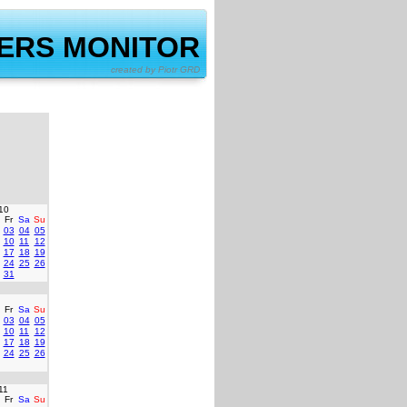
ERS MONITOR
by Piotr GRD
10
Fr
Sa
Su
03
04
05
10
11
12
17
18
19
24
25
26
31
Fr
Sa
Su
03
04
05
10
11
12
17
18
19
24
25
26
11
Fr
Sa
Su