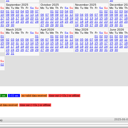
31
30
September 2025
October 2025
November 2025
December 20
Su
Mo
Tu
We
Th
Fr
Sa
Su
Mo
Tu
We
Th
Fr
Sa
Su
Mo
Tu
We
Th
Fr
Sa
Su
Mo
Tu
We
Th
03
01
02
03
04
05
06
07
01
02
03
04
05
01
02
01
02
03
04
10
08
09
10
11
12
13
14
06
07
08
09
10
11
12
03
04
05
06
07
08
09
08
09
10
11
17
15
16
17
18
19
20
21
13
14
15
16
17
18
19
10
11
12
13
14
15
16
15
16
17
18
24
22
23
24
25
26
27
28
20
21
22
23
24
25
26
17
18
19
20
21
22
23
22
23
24
25
31
29
30
27
28
29
30
31
24
25
26
27
28
29
30
29
30
31
March 2026
April 2026
May 2026
June 2026
Su
Mo
Tu
We
Th
Fr
Sa
Su
Mo
Tu
We
Th
Fr
Sa
Su
Mo
Tu
We
Th
Fr
Sa
Su
Mo
Tu
We
Th
01
01
01
02
03
04
05
01
02
03
01
02
03
04
08
02
03
04
05
06
07
08
06
07
08
09
10
11
12
04
05
06
07
08
09
10
08
09
10
11
15
09
10
11
12
13
14
15
13
14
15
16
17
18
19
11
12
13
14
15
16
17
15
16
17
18
22
16
17
18
19
20
21
22
20
21
22
23
24
25
26
18
19
20
21
22
23
24
22
23
24
25
23
24
25
26
27
28
29
27
28
29
30
25
26
27
28
29
30
31
29
30
30
31
Su
02
5 sec.
5-15 sec.
no valid data received
time out (>15s.) or offline
id data received
time out (>15s.) or offline
2025-06-
um)