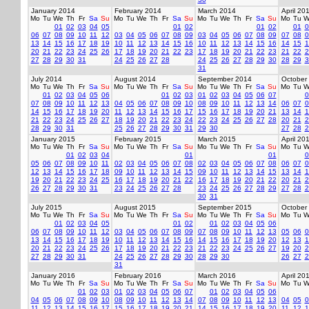
January 2014
February 2014
March 2014
April 20
Mo
Tu
We
Th
Fr
Sa
Su
Mo
Tu
We
Th
Fr
Sa
Su
Mo
Tu
We
Th
Fr
Sa
Su
Mo
Tu
W
01
02
03
04
05
01
02
01
02
01
0
06
07
08
09
10
11
12
03
04
05
06
07
08
09
03
04
05
06
07
08
09
07
08
0
13
14
15
16
17
18
19
10
11
12
13
14
15
16
10
11
12
13
14
15
16
14
15
1
20
21
22
23
24
25
26
17
18
19
20
21
22
23
17
18
19
20
21
22
23
21
22
2
27
28
29
30
31
24
25
26
27
28
24
25
26
27
28
29
30
28
29
3
31
July 2014
August 2014
September 2014
October
Mo
Tu
We
Th
Fr
Sa
Su
Mo
Tu
We
Th
Fr
Sa
Su
Mo
Tu
We
Th
Fr
Sa
Su
Mo
Tu
W
01
02
03
04
05
06
01
02
03
01
02
03
04
05
06
07
0
07
08
09
10
11
12
13
04
05
06
07
08
09
10
08
09
10
11
12
13
14
06
07
0
14
15
16
17
18
19
20
11
12
13
14
15
16
17
15
16
17
18
19
20
21
13
14
1
21
22
23
24
25
26
27
18
19
20
21
22
23
24
22
23
24
25
26
27
28
20
21
2
28
29
30
31
25
26
27
28
29
30
31
29
30
27
28
2
January 2015
February 2015
March 2015
April 20
Mo
Tu
We
Th
Fr
Sa
Su
Mo
Tu
We
Th
Fr
Sa
Su
Mo
Tu
We
Th
Fr
Sa
Su
Mo
Tu
W
01
02
03
04
01
01
0
05
06
07
08
09
10
11
02
03
04
05
06
07
08
02
03
04
05
06
07
08
06
07
0
12
13
14
15
16
17
18
09
10
11
12
13
14
15
09
10
11
12
13
14
15
13
14
1
19
20
21
22
23
24
25
16
17
18
19
20
21
22
16
17
18
19
20
21
22
20
21
2
26
27
28
29
30
31
23
24
25
26
27
28
23
24
25
26
27
28
29
27
28
2
30
31
July 2015
August 2015
September 2015
October
Mo
Tu
We
Th
Fr
Sa
Su
Mo
Tu
We
Th
Fr
Sa
Su
Mo
Tu
We
Th
Fr
Sa
Su
Mo
Tu
W
01
02
03
04
05
01
02
01
02
03
04
05
06
06
07
08
09
10
11
12
03
04
05
06
07
08
09
07
08
09
10
11
12
13
05
06
0
13
14
15
16
17
18
19
10
11
12
13
14
15
16
14
15
16
17
18
19
20
12
13
1
20
21
22
23
24
25
26
17
18
19
20
21
22
23
21
22
23
24
25
26
27
19
20
2
27
28
29
30
31
24
25
26
27
28
29
30
28
29
30
26
27
2
31
January 2016
February 2016
March 2016
April 20
Mo
Tu
We
Th
Fr
Sa
Su
Mo
Tu
We
Th
Fr
Sa
Su
Mo
Tu
We
Th
Fr
Sa
Su
Mo
Tu
W
01
02
03
01
02
03
04
05
06
07
01
02
03
04
05
06
04
05
06
07
08
09
10
08
09
10
11
12
13
14
07
08
09
10
11
12
13
04
05
0
11
12
13
14
15
16
17
15
16
17
18
19
20
21
14
15
16
17
18
19
20
11
12
1