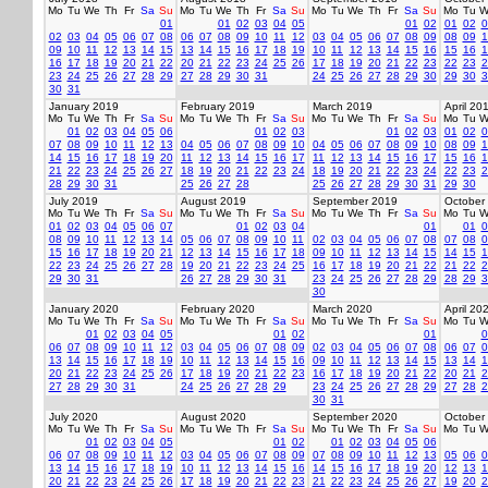
Mo
Tu
We
Th
Fr
Sa
Su
Mo
Tu
We
Th
Fr
Sa
Su
Mo
Tu
We
Th
Fr
Sa
Su
Mo
Tu
W
01
01
02
03
04
05
01
02
01
02
0
02
03
04
05
06
07
08
06
07
08
09
10
11
12
03
04
05
06
07
08
09
08
09
1
09
10
11
12
13
14
15
13
14
15
16
17
18
19
10
11
12
13
14
15
16
15
16
1
16
17
18
19
20
21
22
20
21
22
23
24
25
26
17
18
19
20
21
22
23
22
23
2
23
24
25
26
27
28
29
27
28
29
30
31
24
25
26
27
28
29
30
29
30
3
30
31
January 2019
February 2019
March 2019
April 20
Mo
Tu
We
Th
Fr
Sa
Su
Mo
Tu
We
Th
Fr
Sa
Su
Mo
Tu
We
Th
Fr
Sa
Su
Mo
Tu
W
01
02
03
04
05
06
01
02
03
01
02
03
01
02
0
07
08
09
10
11
12
13
04
05
06
07
08
09
10
04
05
06
07
08
09
10
08
09
1
14
15
16
17
18
19
20
11
12
13
14
15
16
17
11
12
13
14
15
16
17
15
16
1
21
22
23
24
25
26
27
18
19
20
21
22
23
24
18
19
20
21
22
23
24
22
23
2
28
29
30
31
25
26
27
28
25
26
27
28
29
30
31
29
30
July 2019
August 2019
September 2019
October
Mo
Tu
We
Th
Fr
Sa
Su
Mo
Tu
We
Th
Fr
Sa
Su
Mo
Tu
We
Th
Fr
Sa
Su
Mo
Tu
W
01
02
03
04
05
06
07
01
02
03
04
01
01
0
08
09
10
11
12
13
14
05
06
07
08
09
10
11
02
03
04
05
06
07
08
07
08
0
15
16
17
18
19
20
21
12
13
14
15
16
17
18
09
10
11
12
13
14
15
14
15
1
22
23
24
25
26
27
28
19
20
21
22
23
24
25
16
17
18
19
20
21
22
21
22
2
29
30
31
26
27
28
29
30
31
23
24
25
26
27
28
29
28
29
3
30
January 2020
February 2020
March 2020
April 20
Mo
Tu
We
Th
Fr
Sa
Su
Mo
Tu
We
Th
Fr
Sa
Su
Mo
Tu
We
Th
Fr
Sa
Su
Mo
Tu
W
01
02
03
04
05
01
02
01
0
06
07
08
09
10
11
12
03
04
05
06
07
08
09
02
03
04
05
06
07
08
06
07
0
13
14
15
16
17
18
19
10
11
12
13
14
15
16
09
10
11
12
13
14
15
13
14
1
20
21
22
23
24
25
26
17
18
19
20
21
22
23
16
17
18
19
20
21
22
20
21
2
27
28
29
30
31
24
25
26
27
28
29
23
24
25
26
27
28
29
27
28
2
30
31
July 2020
August 2020
September 2020
October
Mo
Tu
We
Th
Fr
Sa
Su
Mo
Tu
We
Th
Fr
Sa
Su
Mo
Tu
We
Th
Fr
Sa
Su
Mo
Tu
W
01
02
03
04
05
01
02
01
02
03
04
05
06
06
07
08
09
10
11
12
03
04
05
06
07
08
09
07
08
09
10
11
12
13
05
06
0
13
14
15
16
17
18
19
10
11
12
13
14
15
16
14
15
16
17
18
19
20
12
13
1
20
21
22
23
24
25
26
17
18
19
20
21
22
23
21
22
23
24
25
26
27
19
20
2