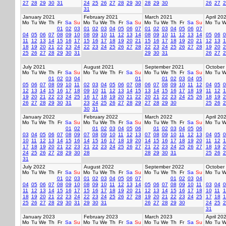
27
28
29
30
31
24
25
26
27
28
29
30
28
29
30
26
27
2
31
January 2021
February 2021
March 2021
April 20
Mo
Tu
We
Th
Fr
Sa
Su
Mo
Tu
We
Th
Fr
Sa
Su
Mo
Tu
We
Th
Fr
Sa
Su
Mo
Tu
W
01
02
03
01
02
03
04
05
06
07
01
02
03
04
05
06
07
04
05
06
07
08
09
10
08
09
10
11
12
13
14
08
09
10
11
12
13
14
05
06
0
11
12
13
14
15
16
17
15
16
17
18
19
20
21
15
16
17
18
19
20
21
12
13
1
18
19
20
21
22
23
24
22
23
24
25
26
27
28
22
23
24
25
26
27
28
19
20
2
25
26
27
28
29
30
31
29
30
31
26
27
2
July 2021
August 2021
September 2021
October
Mo
Tu
We
Th
Fr
Sa
Su
Mo
Tu
We
Th
Fr
Sa
Su
Mo
Tu
We
Th
Fr
Sa
Su
Mo
Tu
W
01
02
03
04
01
01
02
03
04
05
05
06
07
08
09
10
11
02
03
04
05
06
07
08
06
07
08
09
10
11
12
04
05
0
12
13
14
15
16
17
18
09
10
11
12
13
14
15
13
14
15
16
17
18
19
11
12
1
19
20
21
22
23
24
25
16
17
18
19
20
21
22
20
21
22
23
24
25
26
18
19
2
26
27
28
29
30
31
23
24
25
26
27
28
29
27
28
29
30
25
26
2
30
31
January 2022
February 2022
March 2022
April 20
Mo
Tu
We
Th
Fr
Sa
Su
Mo
Tu
We
Th
Fr
Sa
Su
Mo
Tu
We
Th
Fr
Sa
Su
Mo
Tu
W
01
02
01
02
03
04
05
06
01
02
03
04
05
06
03
04
05
06
07
08
09
07
08
09
10
11
12
13
07
08
09
10
11
12
13
04
05
0
10
11
12
13
14
15
16
14
15
16
17
18
19
20
14
15
16
17
18
19
20
11
12
1
17
18
19
20
21
22
23
21
22
23
24
25
26
27
21
22
23
24
25
26
27
18
19
2
24
25
26
27
28
29
30
28
28
29
30
31
25
26
2
31
July 2022
August 2022
September 2022
October
Mo
Tu
We
Th
Fr
Sa
Su
Mo
Tu
We
Th
Fr
Sa
Su
Mo
Tu
We
Th
Fr
Sa
Su
Mo
Tu
W
01
02
03
01
02
03
04
05
06
07
01
02
03
04
04
05
06
07
08
09
10
08
09
10
11
12
13
14
05
06
07
08
09
10
11
03
04
0
11
12
13
14
15
16
17
15
16
17
18
19
20
21
12
13
14
15
16
17
18
10
11
1
18
19
20
21
22
23
24
22
23
24
25
26
27
28
19
20
21
22
23
24
25
17
18
1
25
26
27
28
29
30
31
29
30
31
26
27
28
29
30
24
25
2
31
January 2023
February 2023
March 2023
April 20
Mo
Tu
We
Th
Fr
Sa
Su
Mo
Tu
We
Th
Fr
Sa
Su
Mo
Tu
We
Th
Fr
Sa
Su
Mo
Tu
W