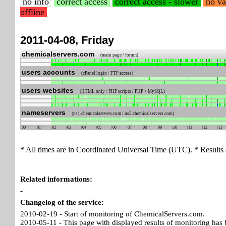
no info
correct access
correct access - slower
no va
offline
2011-04-08, Friday
chemicalservers.com
(main page / forum)
users accounts
(cPanel login / FTP access)
users websites
(HTML only / PHP scripts / PHP + MySQL)
nameservers
(ns1.chemicalservers.com / ns2.chemicalservers.com)
00
01
02
03
04
05
06
07
08
09
10
11
12
13
* All times are in Coordinated Universal Time (UTC). * Results 
Related informations:
-
Changelog of the service:
2010-02-19 - Start of monitoring of ChemicalServers.com.
2010-05-11 - This page with displayed results of monitoring has 