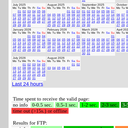
31
July 2025
August 2025
September 2025
October
Mo
Tu
We
Th
Fr
Sa
Su
Mo
Tu
We
Th
Fr
Sa
Su
Mo
Tu
We
Th
Fr
Sa
Su
Mo
Tu
W
01
02
03
04
05
06
01
02
03
01
02
03
04
05
06
07
0
07
08
09
10
11
12
13
04
05
06
07
08
09
10
08
09
10
11
12
13
14
06
07
0
14
15
16
17
18
19
20
11
12
13
14
15
16
17
15
16
17
18
19
20
21
13
14
1
21
22
23
24
25
26
27
18
19
20
21
22
23
24
22
23
24
25
26
27
28
20
21
2
28
29
30
31
25
26
27
28
29
30
31
29
30
27
28
2
January 2026
February 2026
March 2026
April 20
Mo
Tu
We
Th
Fr
Sa
Su
Mo
Tu
We
Th
Fr
Sa
Su
Mo
Tu
We
Th
Fr
Sa
Su
Mo
Tu
W
01
02
03
04
01
01
0
05
06
07
08
09
10
11
02
03
04
05
06
07
08
02
03
04
05
06
07
08
06
07
0
12
13
14
15
16
17
18
09
10
11
12
13
14
15
09
10
11
12
13
14
15
13
14
1
19
20
21
22
23
24
25
16
17
18
19
20
21
22
16
17
18
19
20
21
22
20
21
2
26
27
28
29
30
31
23
24
25
26
27
28
23
24
25
26
27
28
29
27
28
2
30
31
July 2026
August 2026
Mo
Tu
We
Th
Fr
Sa
Su
Mo
Tu
We
Th
Fr
Sa
Su
01
02
03
04
05
01
02
06
07
08
09
10
11
12
03
04
05
06
07
13
14
15
16
17
18
19
20
21
22
23
24
25
26
27
28
29
30
31
Last 24 hours
Time spent to receive the valid page:
no info
0-0.5 sec.
0.5-1 sec.
1-2 sec.
2-3 sec.
3-
time out (>15s.) or offline
Results for FTP: