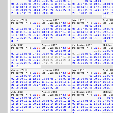
01
02
03
01
02
03
04
05
06
07
01
02
03
04
04
05
06
07
08
09
10
08
09
10
11
12
13
14
05
06
07
08
09
10
11
03
04
0
11
12
13
14
15
16
17
15
16
17
18
19
20
21
12
13
14
15
16
17
18
10
11
1
18
19
20
21
22
23
24
22
23
24
25
26
27
28
19
20
21
22
23
24
25
17
18
1
25
26
27
28
29
30
31
29
30
31
26
27
28
29
30
24
25
2
31
January 2012
February 2012
March 2012
April 20
Mo
Tu
We
Th
Fr
Sa
Su
Mo
Tu
We
Th
Fr
Sa
Su
Mo
Tu
We
Th
Fr
Sa
Su
Mo
Tu
W
01
01
02
03
04
05
01
02
03
04
02
03
04
05
06
07
08
06
07
08
09
10
11
12
05
06
07
08
09
10
11
02
03
0
09
10
11
12
13
14
15
13
14
15
16
17
18
19
12
13
14
15
16
17
18
09
10
1
16
17
18
19
20
21
22
20
21
22
23
24
25
26
19
20
21
22
23
24
25
16
17
1
23
24
25
26
27
28
29
27
28
29
26
27
28
29
30
31
23
24
2
30
31
30
July 2012
August 2012
September 2012
October
Mo
Tu
We
Th
Fr
Sa
Su
Mo
Tu
We
Th
Fr
Sa
Su
Mo
Tu
We
Th
Fr
Sa
Su
Mo
Tu
W
01
01
02
03
04
05
01
02
01
02
0
02
03
04
05
06
07
08
06
07
08
09
10
11
12
03
04
05
06
07
08
09
08
09
1
09
10
11
12
13
14
15
13
14
15
16
17
18
19
10
11
12
13
14
15
16
15
16
1
16
17
18
19
20
21
22
20
21
22
23
24
25
26
17
18
19
20
21
22
23
22
23
2
23
24
25
26
27
28
29
27
28
29
30
31
24
25
26
27
28
29
30
29
30
3
30
31
January 2013
February 2013
March 2013
April 20
Mo
Tu
We
Th
Fr
Sa
Su
Mo
Tu
We
Th
Fr
Sa
Su
Mo
Tu
We
Th
Fr
Sa
Su
Mo
Tu
W
01
02
03
04
05
06
01
02
03
01
02
03
01
02
0
07
08
09
10
11
12
13
04
05
06
07
08
09
10
04
05
06
07
08
09
10
08
09
1
14
15
16
17
18
19
20
11
12
13
14
15
16
17
11
12
13
14
15
16
17
15
16
1
21
22
23
24
25
26
27
18
19
20
21
22
23
24
18
19
20
21
22
23
24
22
23
2
28
29
30
31
25
26
27
28
25
26
27
28
29
30
31
29
30
July 2013
August 2013
September 2013
October
Mo
Tu
We
Th
Fr
Sa
Su
Mo
Tu
We
Th
Fr
Sa
Su
Mo
Tu
We
Th
Fr
Sa
Su
Mo
Tu
W
01
02
03
04
05
06
07
01
02
03
04
01
01
0
08
09
10
11
12
13
14
05
06
07
08
09
10
11
02
03
04
05
06
07
08
07
08
0
15
16
17
18
19
20
21
12
13
14
15
16
17
18
09
10
11
12
13
14
15
14
15
1
22
23
24
25
26
27
28
19
20
21
22
23
24
25
16
17
18
19
20
21
22
21
22
2
29
30
31
26
27
28
29
30
31
23
24
25
26
27
28
29
28
29
3
30