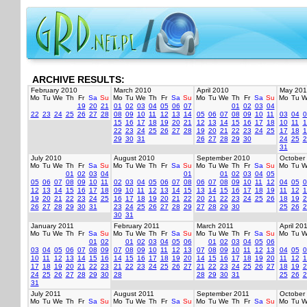
ARCHIVE RESULTS:
February 2010
March 2010
April 2010
May 201
Mo
Tu
We
Th
Fr
Sa
Su
Mo
Tu
We
Th
Fr
Sa
Su
Mo
Tu
We
Th
Fr
Sa
Su
Mo
Tu
W
19
20
21
01
02
03
04
05
06
07
01
02
03
04
22
23
24
25
26
27
28
08
09
10
11
12
13
14
05
06
07
08
09
10
11
03
04
0
15
16
17
18
19
20
21
12
13
14
15
16
17
18
10
11
1
22
23
24
25
26
27
28
19
20
21
22
23
24
25
17
18
1
29
30
31
26
27
28
29
30
24
25
2
31
July 2010
August 2010
September 2010
October
Mo
Tu
We
Th
Fr
Sa
Su
Mo
Tu
We
Th
Fr
Sa
Su
Mo
Tu
We
Th
Fr
Sa
Su
Mo
Tu
W
01
02
03
04
01
01
02
03
04
05
05
06
07
08
09
10
11
02
03
04
05
06
07
08
06
07
08
09
10
11
12
04
05
0
12
13
14
15
16
17
18
09
10
11
12
13
14
15
13
14
15
16
17
18
19
11
12
1
19
20
21
22
23
24
25
16
17
18
19
20
21
22
20
21
22
23
24
25
26
18
19
2
26
27
28
29
30
31
23
24
25
26
27
28
29
27
28
29
30
25
26
2
30
31
January 2011
February 2011
March 2011
April 20
Mo
Tu
We
Th
Fr
Sa
Su
Mo
Tu
We
Th
Fr
Sa
Su
Mo
Tu
We
Th
Fr
Sa
Su
Mo
Tu
W
01
02
01
02
03
04
05
06
01
02
03
04
05
06
03
04
05
06
07
08
09
07
08
09
10
11
12
13
07
08
09
10
11
12
13
04
05
0
10
11
12
13
14
15
16
14
15
16
17
18
19
20
14
15
16
17
18
19
20
11
12
1
17
18
19
20
21
22
23
21
22
23
24
25
26
27
21
22
23
24
25
26
27
18
19
2
24
25
26
27
28
29
30
28
28
29
30
31
25
26
2
31
July 2011
August 2011
September 2011
October
Mo
Tu
We
Th
Fr
Sa
Su
Mo
Tu
We
Th
Fr
Sa
Su
Mo
Tu
We
Th
Fr
Sa
Su
Mo
Tu
W