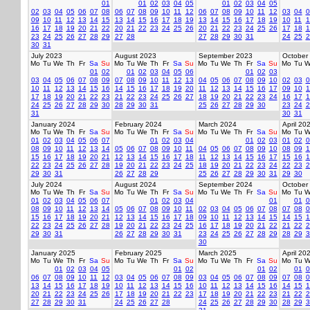
01
01
02
03
04
05
01
02
03
04
05
02
03
04
05
06
07
08
06
07
08
09
10
11
12
06
07
08
09
10
11
12
03
04
0
09
10
11
12
13
14
15
13
14
15
16
17
18
19
13
14
15
16
17
18
19
10
11
1
16
17
18
19
20
21
22
20
21
22
23
24
25
26
20
21
22
23
24
25
26
17
18
1
23
24
25
26
27
28
29
27
28
27
28
29
30
31
24
25
2
30
31
July 2023
August 2023
September 2023
October
Mo
Tu
We
Th
Fr
Sa
Su
Mo
Tu
We
Th
Fr
Sa
Su
Mo
Tu
We
Th
Fr
Sa
Su
Mo
Tu
W
01
02
01
02
03
04
05
06
01
02
03
03
04
05
06
07
08
09
07
08
09
10
11
12
13
04
05
06
07
08
09
10
02
03
0
10
11
12
13
14
15
16
14
15
16
17
18
19
20
11
12
13
14
15
16
17
09
10
1
17
18
19
20
21
22
23
21
22
23
24
25
26
27
18
19
20
21
22
23
24
16
17
1
24
25
26
27
28
29
30
28
29
30
31
25
26
27
28
29
30
23
24
2
31
30
31
January 2024
February 2024
March 2024
April 20
Mo
Tu
We
Th
Fr
Sa
Su
Mo
Tu
We
Th
Fr
Sa
Su
Mo
Tu
We
Th
Fr
Sa
Su
Mo
Tu
W
01
02
03
04
05
06
07
01
02
03
04
01
02
03
01
02
0
08
09
10
11
12
13
14
05
06
07
08
09
10
11
04
05
06
07
08
09
10
08
09
1
15
16
17
18
19
20
21
12
13
14
15
16
17
18
11
12
13
14
15
16
17
15
16
1
22
23
24
25
26
27
28
19
20
21
22
23
24
25
18
19
20
21
22
23
24
22
23
2
29
30
31
26
27
28
29
25
26
27
28
29
30
31
29
30
July 2024
August 2024
September 2024
October
Mo
Tu
We
Th
Fr
Sa
Su
Mo
Tu
We
Th
Fr
Sa
Su
Mo
Tu
We
Th
Fr
Sa
Su
Mo
Tu
W
01
02
03
04
05
06
07
01
02
03
04
01
01
0
08
09
10
11
12
13
14
05
06
07
08
09
10
11
02
03
04
05
06
07
08
07
08
0
15
16
17
18
19
20
21
12
13
14
15
16
17
18
09
10
11
12
13
14
15
14
15
1
22
23
24
25
26
27
28
19
20
21
22
23
24
25
16
17
18
19
20
21
22
21
22
2
29
30
31
26
27
28
29
30
31
23
24
25
26
27
28
29
28
29
3
30
January 2025
February 2025
March 2025
April 20
Mo
Tu
We
Th
Fr
Sa
Su
Mo
Tu
We
Th
Fr
Sa
Su
Mo
Tu
We
Th
Fr
Sa
Su
Mo
Tu
W
01
02
03
04
05
01
02
01
02
01
0
06
07
08
09
10
11
12
03
04
05
06
07
08
09
03
04
05
06
07
08
09
07
08
0
13
14
15
16
17
18
19
10
11
12
13
14
15
16
10
11
12
13
14
15
16
14
15
1
20
21
22
23
24
25
26
17
18
19
20
21
22
23
17
18
19
20
21
22
23
21
22
2
27
28
29
30
31
24
25
26
27
28
24
25
26
27
28
29
30
28
29
3