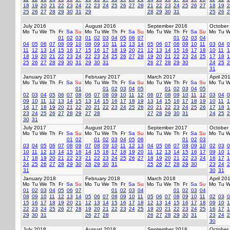
18
19
20
21
22
23
24
22
23
24
25
26
27
28
21
22
23
24
25
26
27
18
19
2
25
26
27
28
29
30
31
29
28
29
30
31
25
26
2
July 2016
August 2016
September 2016
October
Mo
Tu
We
Th
Fr
Sa
Su
Mo
Tu
We
Th
Fr
Sa
Su
Mo
Tu
We
Th
Fr
Sa
Su
Mo
Tu
W
01
02
03
01
02
03
04
05
06
07
01
02
03
04
04
05
06
07
08
09
10
08
09
10
11
12
13
14
05
06
07
08
09
10
11
03
04
0
11
12
13
14
15
16
17
15
16
17
18
19
20
21
12
13
14
15
16
17
18
10
11
1
18
19
20
21
22
23
24
22
23
24
25
26
27
28
19
20
21
22
23
24
25
17
18
1
25
26
27
28
29
30
31
29
30
31
26
27
28
29
30
24
25
2
31
January 2017
February 2017
March 2017
April 20
Mo
Tu
We
Th
Fr
Sa
Su
Mo
Tu
We
Th
Fr
Sa
Su
Mo
Tu
We
Th
Fr
Sa
Su
Mo
Tu
W
01
01
02
03
04
05
01
02
03
04
05
02
03
04
05
06
07
08
06
07
08
09
10
11
12
06
07
08
09
10
11
12
03
04
0
09
10
11
12
13
14
15
13
14
15
16
17
18
19
13
14
15
16
17
18
19
10
11
1
16
17
18
19
20
21
22
20
21
22
23
24
25
26
20
21
22
23
24
25
26
17
18
1
23
24
25
26
27
28
29
27
28
27
28
29
30
31
24
25
2
30
31
July 2017
August 2017
September 2017
October
Mo
Tu
We
Th
Fr
Sa
Su
Mo
Tu
We
Th
Fr
Sa
Su
Mo
Tu
We
Th
Fr
Sa
Su
Mo
Tu
W
01
02
01
02
03
04
05
06
01
02
03
03
04
05
06
07
08
09
07
08
09
10
11
12
13
04
05
06
07
08
09
10
02
03
0
10
11
12
13
14
15
16
14
15
16
17
18
19
20
11
12
13
14
15
16
17
09
10
1
17
18
19
20
21
22
23
21
22
23
24
25
26
27
18
19
20
21
22
23
24
16
17
1
24
25
26
27
28
29
30
28
29
30
31
25
26
27
28
29
30
23
24
2
31
30
31
January 2018
February 2018
March 2018
April 20
Mo
Tu
We
Th
Fr
Sa
Su
Mo
Tu
We
Th
Fr
Sa
Su
Mo
Tu
We
Th
Fr
Sa
Su
Mo
Tu
W
01
02
03
04
05
06
07
01
02
03
04
01
02
03
04
08
09
10
11
12
13
14
05
06
07
08
09
10
11
05
06
07
08
09
10
11
02
03
0
15
16
17
18
19
20
21
12
13
14
15
16
17
18
12
13
14
15
16
17
18
09
10
1
22
23
24
25
26
27
28
19
20
21
22
23
24
25
19
20
21
22
23
24
25
16
17
1
29
30
31
26
27
28
26
27
28
29
30
31
23
24
2
30
July 2018
August 2018
September 2018
October