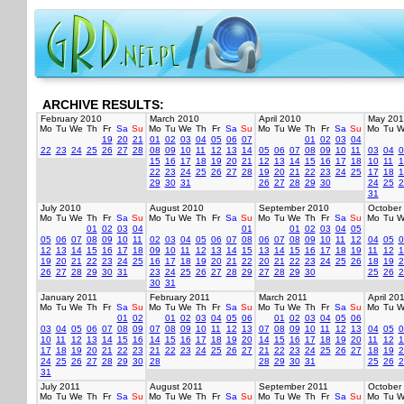
ARCHIVE RESULTS:
February 2010
March 2010
April 2010
May 201
Mo
Tu
We
Th
Fr
Sa
Su
Mo
Tu
We
Th
Fr
Sa
Su
Mo
Tu
We
Th
Fr
Sa
Su
Mo
Tu
W
19
20
21
01
02
03
04
05
06
07
01
02
03
04
22
23
24
25
26
27
28
08
09
10
11
12
13
14
05
06
07
08
09
10
11
03
04
0
15
16
17
18
19
20
21
12
13
14
15
16
17
18
10
11
1
22
23
24
25
26
27
28
19
20
21
22
23
24
25
17
18
1
29
30
31
26
27
28
29
30
24
25
2
31
July 2010
August 2010
September 2010
October
Mo
Tu
We
Th
Fr
Sa
Su
Mo
Tu
We
Th
Fr
Sa
Su
Mo
Tu
We
Th
Fr
Sa
Su
Mo
Tu
W
01
02
03
04
01
01
02
03
04
05
05
06
07
08
09
10
11
02
03
04
05
06
07
08
06
07
08
09
10
11
12
04
05
0
12
13
14
15
16
17
18
09
10
11
12
13
14
15
13
14
15
16
17
18
19
11
12
1
19
20
21
22
23
24
25
16
17
18
19
20
21
22
20
21
22
23
24
25
26
18
19
2
26
27
28
29
30
31
23
24
25
26
27
28
29
27
28
29
30
25
26
2
30
31
January 2011
February 2011
March 2011
April 20
Mo
Tu
We
Th
Fr
Sa
Su
Mo
Tu
We
Th
Fr
Sa
Su
Mo
Tu
We
Th
Fr
Sa
Su
Mo
Tu
W
01
02
01
02
03
04
05
06
01
02
03
04
05
06
03
04
05
06
07
08
09
07
08
09
10
11
12
13
07
08
09
10
11
12
13
04
05
0
10
11
12
13
14
15
16
14
15
16
17
18
19
20
14
15
16
17
18
19
20
11
12
1
17
18
19
20
21
22
23
21
22
23
24
25
26
27
21
22
23
24
25
26
27
18
19
2
24
25
26
27
28
29
30
28
28
29
30
31
25
26
2
31
July 2011
August 2011
September 2011
October
Mo
Tu
We
Th
Fr
Sa
Su
Mo
Tu
We
Th
Fr
Sa
Su
Mo
Tu
We
Th
Fr
Sa
Su
Mo
Tu
W