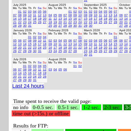
31
July 2025
August 2025
September 2025
October
Mo
Tu
We
Th
Fr
Sa
Su
Mo
Tu
We
Th
Fr
Sa
Su
Mo
Tu
We
Th
Fr
Sa
Su
Mo
Tu
W
01
02
03
04
05
06
01
02
03
01
02
03
04
05
06
07
0
07
08
09
10
11
12
13
04
05
06
07
08
09
10
08
09
10
11
12
13
14
06
07
0
14
15
16
17
18
19
20
11
12
13
14
15
16
17
15
16
17
18
19
20
21
13
14
1
21
22
23
24
25
26
27
18
19
20
21
22
23
24
22
23
24
25
26
27
28
20
21
2
28
29
30
31
25
26
27
28
29
30
31
29
30
27
28
2
January 2026
February 2026
March 2026
April 20
Mo
Tu
We
Th
Fr
Sa
Su
Mo
Tu
We
Th
Fr
Sa
Su
Mo
Tu
We
Th
Fr
Sa
Su
Mo
Tu
W
01
02
03
04
01
01
0
05
06
07
08
09
10
11
02
03
04
05
06
07
08
02
03
04
05
06
07
08
06
07
0
12
13
14
15
16
17
18
09
10
11
12
13
14
15
09
10
11
12
13
14
15
13
14
1
19
20
21
22
23
24
25
16
17
18
19
20
21
22
16
17
18
19
20
21
22
20
21
2
26
27
28
29
30
31
23
24
25
26
27
28
23
24
25
26
27
28
29
27
28
2
30
31
July 2026
August 2026
Mo
Tu
We
Th
Fr
Sa
Su
Mo
Tu
We
Th
Fr
Sa
Su
01
02
03
04
05
01
02
06
07
08
09
10
11
12
03
04
05
06
13
14
15
16
17
18
19
20
21
22
23
24
25
26
27
28
29
30
31
Last 24 hours
Time spent to receive the valid page:
no info
0-0.5 sec.
0.5-1 sec.
1-2 sec.
2-3 sec.
3-
time out (>15s.) or offline
Results for FTP: