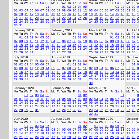
Mo
Tu
We
Th
Fr
Sa
Su
Mo
Tu
We
Th
Fr
Sa
Su
Mo
Tu
We
Th
Fr
Sa
Su
Mo
Tu
W
01
01
02
03
04
05
01
02
01
02
0
02
03
04
05
06
07
08
06
07
08
09
10
11
12
03
04
05
06
07
08
09
08
09
1
09
10
11
12
13
14
15
13
14
15
16
17
18
19
10
11
12
13
14
15
16
15
16
1
16
17
18
19
20
21
22
20
21
22
23
24
25
26
17
18
19
20
21
22
23
22
23
2
23
24
25
26
27
28
29
27
28
29
30
31
24
25
26
27
28
29
30
29
30
3
30
31
January 2019
February 2019
March 2019
April 20
Mo
Tu
We
Th
Fr
Sa
Su
Mo
Tu
We
Th
Fr
Sa
Su
Mo
Tu
We
Th
Fr
Sa
Su
Mo
Tu
W
01
02
03
04
05
06
01
02
03
01
02
03
01
02
0
07
08
09
10
11
12
13
04
05
06
07
08
09
10
04
05
06
07
08
09
10
08
09
1
14
15
16
17
18
19
20
11
12
13
14
15
16
17
11
12
13
14
15
16
17
15
16
1
21
22
23
24
25
26
27
18
19
20
21
22
23
24
18
19
20
21
22
23
24
22
23
2
28
29
30
31
25
26
27
28
25
26
27
28
29
30
31
29
30
July 2019
August 2019
September 2019
October
Mo
Tu
We
Th
Fr
Sa
Su
Mo
Tu
We
Th
Fr
Sa
Su
Mo
Tu
We
Th
Fr
Sa
Su
Mo
Tu
W
01
02
03
04
05
06
07
01
02
03
04
01
01
0
08
09
10
11
12
13
14
05
06
07
08
09
10
11
02
03
04
05
06
07
08
07
08
0
15
16
17
18
19
20
21
12
13
14
15
16
17
18
09
10
11
12
13
14
15
14
15
1
22
23
24
25
26
27
28
19
20
21
22
23
24
25
16
17
18
19
20
21
22
21
22
2
29
30
31
26
27
28
29
30
31
23
24
25
26
27
28
29
28
29
3
30
January 2020
February 2020
March 2020
April 20
Mo
Tu
We
Th
Fr
Sa
Su
Mo
Tu
We
Th
Fr
Sa
Su
Mo
Tu
We
Th
Fr
Sa
Su
Mo
Tu
W
01
02
03
04
05
01
02
01
0
06
07
08
09
10
11
12
03
04
05
06
07
08
09
02
03
04
05
06
07
08
06
07
0
13
14
15
16
17
18
19
10
11
12
13
14
15
16
09
10
11
12
13
14
15
13
14
1
20
21
22
23
24
25
26
17
18
19
20
21
22
23
16
17
18
19
20
21
22
20
21
2
27
28
29
30
31
24
25
26
27
28
29
23
24
25
26
27
28
29
27
28
2
30
31
July 2020
August 2020
September 2020
October
Mo
Tu
We
Th
Fr
Sa
Su
Mo
Tu
We
Th
Fr
Sa
Su
Mo
Tu
We
Th
Fr
Sa
Su
Mo
Tu
W
01
02
03
04
05
01
02
01
02
03
04
05
06
06
07
08
09
10
11
12
03
04
05
06
07
08
09
07
08
09
10
11
12
13
05
06
0
13
14
15
16
17
18
19
10
11
12
13
14
15
16
14
15
16
17
18
19
20
12
13
1
20
21
22
23
24
25
26
17
18
19
20
21
22
23
21
22
23
24
25
26
27
19
20
2