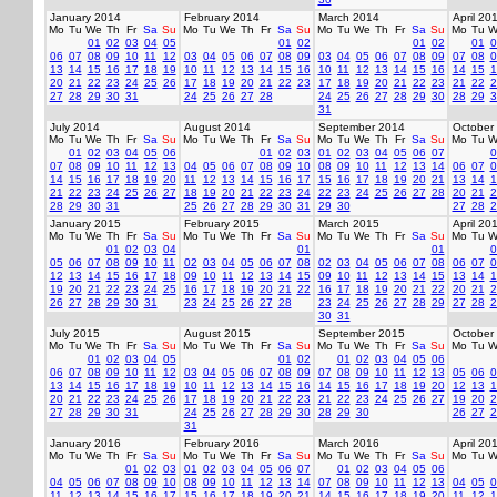
January 2014
February 2014
March 2014
April 20
Mo
Tu
We
Th
Fr
Sa
Su
Mo
Tu
We
Th
Fr
Sa
Su
Mo
Tu
We
Th
Fr
Sa
Su
Mo
Tu
W
01
02
03
04
05
01
02
01
02
01
0
06
07
08
09
10
11
12
03
04
05
06
07
08
09
03
04
05
06
07
08
09
07
08
0
13
14
15
16
17
18
19
10
11
12
13
14
15
16
10
11
12
13
14
15
16
14
15
1
20
21
22
23
24
25
26
17
18
19
20
21
22
23
17
18
19
20
21
22
23
21
22
2
27
28
29
30
31
24
25
26
27
28
24
25
26
27
28
29
30
28
29
3
31
July 2014
August 2014
September 2014
October
Mo
Tu
We
Th
Fr
Sa
Su
Mo
Tu
We
Th
Fr
Sa
Su
Mo
Tu
We
Th
Fr
Sa
Su
Mo
Tu
W
01
02
03
04
05
06
01
02
03
01
02
03
04
05
06
07
0
07
08
09
10
11
12
13
04
05
06
07
08
09
10
08
09
10
11
12
13
14
06
07
0
14
15
16
17
18
19
20
11
12
13
14
15
16
17
15
16
17
18
19
20
21
13
14
1
21
22
23
24
25
26
27
18
19
20
21
22
23
24
22
23
24
25
26
27
28
20
21
2
28
29
30
31
25
26
27
28
29
30
31
29
30
27
28
2
January 2015
February 2015
March 2015
April 20
Mo
Tu
We
Th
Fr
Sa
Su
Mo
Tu
We
Th
Fr
Sa
Su
Mo
Tu
We
Th
Fr
Sa
Su
Mo
Tu
W
01
02
03
04
01
01
0
05
06
07
08
09
10
11
02
03
04
05
06
07
08
02
03
04
05
06
07
08
06
07
0
12
13
14
15
16
17
18
09
10
11
12
13
14
15
09
10
11
12
13
14
15
13
14
1
19
20
21
22
23
24
25
16
17
18
19
20
21
22
16
17
18
19
20
21
22
20
21
2
26
27
28
29
30
31
23
24
25
26
27
28
23
24
25
26
27
28
29
27
28
2
30
31
July 2015
August 2015
September 2015
October
Mo
Tu
We
Th
Fr
Sa
Su
Mo
Tu
We
Th
Fr
Sa
Su
Mo
Tu
We
Th
Fr
Sa
Su
Mo
Tu
W
01
02
03
04
05
01
02
01
02
03
04
05
06
06
07
08
09
10
11
12
03
04
05
06
07
08
09
07
08
09
10
11
12
13
05
06
0
13
14
15
16
17
18
19
10
11
12
13
14
15
16
14
15
16
17
18
19
20
12
13
1
20
21
22
23
24
25
26
17
18
19
20
21
22
23
21
22
23
24
25
26
27
19
20
2
27
28
29
30
31
24
25
26
27
28
29
30
28
29
30
26
27
2
31
January 2016
February 2016
March 2016
April 20
Mo
Tu
We
Th
Fr
Sa
Su
Mo
Tu
We
Th
Fr
Sa
Su
Mo
Tu
We
Th
Fr
Sa
Su
Mo
Tu
W
01
02
03
01
02
03
04
05
06
07
01
02
03
04
05
06
04
05
06
07
08
09
10
08
09
10
11
12
13
14
07
08
09
10
11
12
13
04
05
0
11
12
13
14
15
16
17
15
16
17
18
19
20
21
14
15
16
17
18
19
20
11
12
1