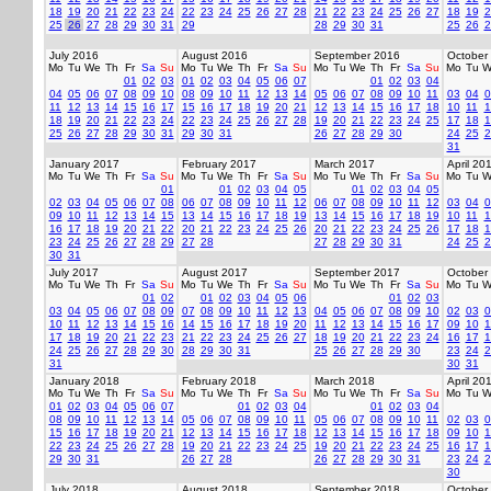
18
19
20
21
22
23
24
22
23
24
25
26
27
28
21
22
23
24
25
26
27
18
19
2
25
26
27
28
29
30
31
29
28
29
30
31
25
26
2
July 2016
August 2016
September 2016
October
Mo
Tu
We
Th
Fr
Sa
Su
Mo
Tu
We
Th
Fr
Sa
Su
Mo
Tu
We
Th
Fr
Sa
Su
Mo
Tu
W
01
02
03
01
02
03
04
05
06
07
01
02
03
04
04
05
06
07
08
09
10
08
09
10
11
12
13
14
05
06
07
08
09
10
11
03
04
0
11
12
13
14
15
16
17
15
16
17
18
19
20
21
12
13
14
15
16
17
18
10
11
1
18
19
20
21
22
23
24
22
23
24
25
26
27
28
19
20
21
22
23
24
25
17
18
1
25
26
27
28
29
30
31
29
30
31
26
27
28
29
30
24
25
2
31
January 2017
February 2017
March 2017
April 20
Mo
Tu
We
Th
Fr
Sa
Su
Mo
Tu
We
Th
Fr
Sa
Su
Mo
Tu
We
Th
Fr
Sa
Su
Mo
Tu
W
01
01
02
03
04
05
01
02
03
04
05
02
03
04
05
06
07
08
06
07
08
09
10
11
12
06
07
08
09
10
11
12
03
04
0
09
10
11
12
13
14
15
13
14
15
16
17
18
19
13
14
15
16
17
18
19
10
11
1
16
17
18
19
20
21
22
20
21
22
23
24
25
26
20
21
22
23
24
25
26
17
18
1
23
24
25
26
27
28
29
27
28
27
28
29
30
31
24
25
2
30
31
July 2017
August 2017
September 2017
October
Mo
Tu
We
Th
Fr
Sa
Su
Mo
Tu
We
Th
Fr
Sa
Su
Mo
Tu
We
Th
Fr
Sa
Su
Mo
Tu
W
01
02
01
02
03
04
05
06
01
02
03
03
04
05
06
07
08
09
07
08
09
10
11
12
13
04
05
06
07
08
09
10
02
03
0
10
11
12
13
14
15
16
14
15
16
17
18
19
20
11
12
13
14
15
16
17
09
10
1
17
18
19
20
21
22
23
21
22
23
24
25
26
27
18
19
20
21
22
23
24
16
17
1
24
25
26
27
28
29
30
28
29
30
31
25
26
27
28
29
30
23
24
2
31
30
31
January 2018
February 2018
March 2018
April 20
Mo
Tu
We
Th
Fr
Sa
Su
Mo
Tu
We
Th
Fr
Sa
Su
Mo
Tu
We
Th
Fr
Sa
Su
Mo
Tu
W
01
02
03
04
05
06
07
01
02
03
04
01
02
03
04
08
09
10
11
12
13
14
05
06
07
08
09
10
11
05
06
07
08
09
10
11
02
03
0
15
16
17
18
19
20
21
12
13
14
15
16
17
18
12
13
14
15
16
17
18
09
10
1
22
23
24
25
26
27
28
19
20
21
22
23
24
25
19
20
21
22
23
24
25
16
17
1
29
30
31
26
27
28
26
27
28
29
30
31
23
24
2
30
July 2018
August 2018
September 2018
October