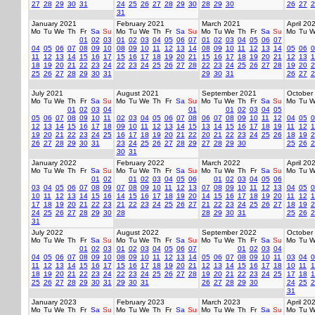
27
28
29
30
31
24
25
26
27
28
29
30
28
29
30
26
27
2
31
January 2021
February 2021
March 2021
April 20
Mo
Tu
We
Th
Fr
Sa
Su
Mo
Tu
We
Th
Fr
Sa
Su
Mo
Tu
We
Th
Fr
Sa
Su
Mo
Tu
W
01
02
03
01
02
03
04
05
06
07
01
02
03
04
05
06
07
04
05
06
07
08
09
10
08
09
10
11
12
13
14
08
09
10
11
12
13
14
05
06
0
11
12
13
14
15
16
17
15
16
17
18
19
20
21
15
16
17
18
19
20
21
12
13
1
18
19
20
21
22
23
24
22
23
24
25
26
27
28
22
23
24
25
26
27
28
19
20
2
25
26
27
28
29
30
31
29
30
31
26
27
2
July 2021
August 2021
September 2021
October
Mo
Tu
We
Th
Fr
Sa
Su
Mo
Tu
We
Th
Fr
Sa
Su
Mo
Tu
We
Th
Fr
Sa
Su
Mo
Tu
W
01
02
03
04
01
01
02
03
04
05
05
06
07
08
09
10
11
02
03
04
05
06
07
08
06
07
08
09
10
11
12
04
05
0
12
13
14
15
16
17
18
09
10
11
12
13
14
15
13
14
15
16
17
18
19
11
12
1
19
20
21
22
23
24
25
16
17
18
19
20
21
22
20
21
22
23
24
25
26
18
19
2
26
27
28
29
30
31
23
24
25
26
27
28
29
27
28
29
30
25
26
2
30
31
January 2022
February 2022
March 2022
April 20
Mo
Tu
We
Th
Fr
Sa
Su
Mo
Tu
We
Th
Fr
Sa
Su
Mo
Tu
We
Th
Fr
Sa
Su
Mo
Tu
W
01
02
01
02
03
04
05
06
01
02
03
04
05
06
03
04
05
06
07
08
09
07
08
09
10
11
12
13
07
08
09
10
11
12
13
04
05
0
10
11
12
13
14
15
16
14
15
16
17
18
19
20
14
15
16
17
18
19
20
11
12
1
17
18
19
20
21
22
23
21
22
23
24
25
26
27
21
22
23
24
25
26
27
18
19
2
24
25
26
27
28
29
30
28
28
29
30
31
25
26
2
31
July 2022
August 2022
September 2022
October
Mo
Tu
We
Th
Fr
Sa
Su
Mo
Tu
We
Th
Fr
Sa
Su
Mo
Tu
We
Th
Fr
Sa
Su
Mo
Tu
W
01
02
03
01
02
03
04
05
06
07
01
02
03
04
04
05
06
07
08
09
10
08
09
10
11
12
13
14
05
06
07
08
09
10
11
03
04
0
11
12
13
14
15
16
17
15
16
17
18
19
20
21
12
13
14
15
16
17
18
10
11
1
18
19
20
21
22
23
24
22
23
24
25
26
27
28
19
20
21
22
23
24
25
17
18
1
25
26
27
28
29
30
31
29
30
31
26
27
28
29
30
24
25
2
31
January 2023
February 2023
March 2023
April 20
Mo
Tu
We
Th
Fr
Sa
Su
Mo
Tu
We
Th
Fr
Sa
Su
Mo
Tu
We
Th
Fr
Sa
Su
Mo
Tu
W