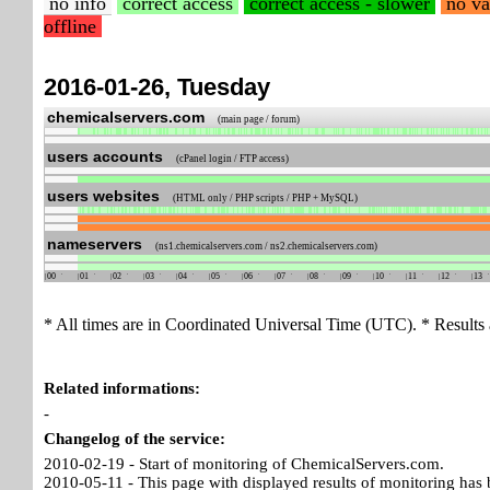
no info
correct access
correct access - slower
no va
offline
2016-01-26, Tuesday
chemicalservers.com
(main page / forum)
users accounts
(cPanel login / FTP access)
users websites
(HTML only / PHP scripts / PHP + MySQL)
nameservers
(ns1.chemicalservers.com / ns2.chemicalservers.com)
00
01
02
03
04
05
06
07
08
09
10
11
12
13
* All times are in Coordinated Universal Time (UTC). * Results 
Related informations:
-
Changelog of the service:
2010-02-19 - Start of monitoring of ChemicalServers.com.
2010-05-11 - This page with displayed results of monitoring has 