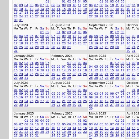
01
01
02
03
04
05
01
02
03
04
05
02
03
04
05
06
07
08
06
07
08
09
10
11
12
06
07
08
09
10
11
12
03
04
0
09
10
11
12
13
14
15
13
14
15
16
17
18
19
13
14
15
16
17
18
19
10
11
1
16
17
18
19
20
21
22
20
21
22
23
24
25
26
20
21
22
23
24
25
26
17
18
1
23
24
25
26
27
28
29
27
28
27
28
29
30
31
24
25
2
30
31
July 2023
August 2023
September 2023
October
Mo
Tu
We
Th
Fr
Sa
Su
Mo
Tu
We
Th
Fr
Sa
Su
Mo
Tu
We
Th
Fr
Sa
Su
Mo
Tu
W
01
02
01
02
03
04
05
06
01
02
03
03
04
05
06
07
08
09
07
08
09
10
11
12
13
04
05
06
07
08
09
10
02
03
0
10
11
12
13
14
15
16
14
15
16
17
18
19
20
11
12
13
14
15
16
17
09
10
1
17
18
19
20
21
22
23
21
22
23
24
25
26
27
18
19
20
21
22
23
24
16
17
1
24
25
26
27
28
29
30
28
29
30
31
25
26
27
28
29
30
23
24
2
31
30
31
January 2024
February 2024
March 2024
April 20
Mo
Tu
We
Th
Fr
Sa
Su
Mo
Tu
We
Th
Fr
Sa
Su
Mo
Tu
We
Th
Fr
Sa
Su
Mo
Tu
W
01
02
03
04
05
06
07
01
02
03
04
01
02
03
01
02
0
08
09
10
11
12
13
14
05
06
07
08
09
10
11
04
05
06
07
08
09
10
08
09
1
15
16
17
18
19
20
21
12
13
14
15
16
17
18
11
12
13
14
15
16
17
15
16
1
22
23
24
25
26
27
28
19
20
21
22
23
24
25
18
19
20
21
22
23
24
22
23
2
29
30
31
26
27
28
29
25
26
27
28
29
30
31
29
30
July 2024
August 2024
September 2024
October
Mo
Tu
We
Th
Fr
Sa
Su
Mo
Tu
We
Th
Fr
Sa
Su
Mo
Tu
We
Th
Fr
Sa
Su
Mo
Tu
W
01
02
03
04
05
06
07
01
02
03
04
01
01
0
08
09
10
11
12
13
14
05
06
07
08
09
10
11
02
03
04
05
06
07
08
07
08
0
15
16
17
18
19
20
21
12
13
14
15
16
17
18
09
10
11
12
13
14
15
14
15
1
22
23
24
25
26
27
28
19
20
21
22
23
24
25
16
17
18
19
20
21
22
21
22
2
29
30
31
26
27
28
29
30
31
23
24
25
26
27
28
29
28
29
3
30
January 2025
February 2025
March 2025
April 20
Mo
Tu
We
Th
Fr
Sa
Su
Mo
Tu
We
Th
Fr
Sa
Su
Mo
Tu
We
Th
Fr
Sa
Su
Mo
Tu
W
01
02
03
04
05
01
02
01
02
01
0
06
07
08
09
10
11
12
03
04
05
06
07
08
09
03
04
05
06
07
08
09
07
08
0
13
14
15
16
17
18
19
10
11
12
13
14
15
16
10
11
12
13
14
15
16
14
15
1
20
21
22
23
24
25
26
17
18
19
20
21
22
23
17
18
19
20
21
22
23
21
22
2
27
28
29
30
31
24
25
26
27
28
24
25
26
27
28
29
30
28
29
3