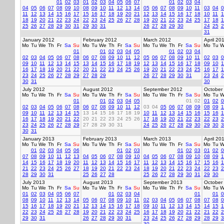
01
02
03
01
02
03
04
05
06
07
01
02
03
04
04
05
06
07
08
09
10
08
09
10
11
12
13
14
05
06
07
08
09
10
11
03
04
0
11
12
13
14
15
16
17
15
16
17
18
19
20
21
12
13
14
15
16
17
18
10
11
1
18
19
20
21
22
23
24
22
23
24
25
26
27
28
19
20
21
22
23
24
25
17
18
1
25
26
27
28
29
30
31
29
30
31
26
27
28
29
30
24
25
2
31
January 2012
February 2012
March 2012
April 20
Mo
Tu
We
Th
Fr
Sa
Su
Mo
Tu
We
Th
Fr
Sa
Su
Mo
Tu
We
Th
Fr
Sa
Su
Mo
Tu
W
01
01
02
03
04
05
01
02
03
04
02
03
04
05
06
07
08
06
07
08
09
10
11
12
05
06
07
08
09
10
11
02
03
0
09
10
11
12
13
14
15
13
14
15
16
17
18
19
12
13
14
15
16
17
18
09
10
1
16
17
18
19
20
21
22
20
21
22
23
24
25
26
19
20
21
22
23
24
25
16
17
1
23
24
25
26
27
28
29
27
28
29
26
27
28
29
30
31
23
24
2
30
31
30
July 2012
August 2012
September 2012
October
Mo
Tu
We
Th
Fr
Sa
Su
Mo
Tu
We
Th
Fr
Sa
Su
Mo
Tu
We
Th
Fr
Sa
Su
Mo
Tu
W
01
01
02
03
04
05
01
02
01
02
0
02
03
04
05
06
07
08
06
07
08
09
10
11
12
03
04
05
06
07
08
09
08
09
1
09
10
11
12
13
14
15
13
14
15
16
17
18
19
10
11
12
13
14
15
16
15
16
1
16
17
18
19
20
21
22
20
21
22
23
24
25
26
17
18
19
20
21
22
23
22
23
2
23
24
25
26
27
28
29
27
28
29
30
31
24
25
26
27
28
29
30
29
30
3
30
31
January 2013
February 2013
March 2013
April 20
Mo
Tu
We
Th
Fr
Sa
Su
Mo
Tu
We
Th
Fr
Sa
Su
Mo
Tu
We
Th
Fr
Sa
Su
Mo
Tu
W
01
02
03
04
05
06
01
02
03
01
02
03
01
02
0
07
08
09
10
11
12
13
04
05
06
07
08
09
10
04
05
06
07
08
09
10
08
09
1
14
15
16
17
18
19
20
11
12
13
14
15
16
17
11
12
13
14
15
16
17
15
16
1
21
22
23
24
25
26
27
18
19
20
21
22
23
24
18
19
20
21
22
23
24
22
23
2
28
29
30
31
25
26
27
28
25
26
27
28
29
30
31
29
30
July 2013
August 2013
September 2013
October
Mo
Tu
We
Th
Fr
Sa
Su
Mo
Tu
We
Th
Fr
Sa
Su
Mo
Tu
We
Th
Fr
Sa
Su
Mo
Tu
W
01
02
03
04
05
06
07
01
02
03
04
01
01
0
08
09
10
11
12
13
14
05
06
07
08
09
10
11
02
03
04
05
06
07
08
07
08
0
15
16
17
18
19
20
21
12
13
14
15
16
17
18
09
10
11
12
13
14
15
14
15
1
22
23
24
25
26
27
28
19
20
21
22
23
24
25
16
17
18
19
20
21
22
21
22
2
29
30
31
26
27
28
29
30
31
23
24
25
26
27
28
29
28
29
3
30