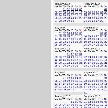
January 2014
February 2014
Mo
Tu
We
Th
Fr
Sa
Su
Mo
Tu
We
Th
Fr
Sa
01
02
03
04
05
01
06
07
08
09
10
11
12
03
04
05
06
07
08
13
14
15
16
17
18
19
10
11
12
13
14
15
20
21
22
23
24
25
26
17
18
19
20
21
22
27
28
29
30
31
24
25
26
27
28
July 2014
August 2014
Mo
Tu
We
Th
Fr
Sa
Su
Mo
Tu
We
Th
Fr
Sa
01
02
03
04
05
06
01
02
07
08
09
10
11
12
13
04
05
06
07
08
09
14
15
16
17
18
19
20
11
12
13
14
15
16
21
22
23
24
25
26
27
18
19
20
21
22
23
28
29
30
31
25
26
27
28
29
30
January 2015
February 2015
Mo
Tu
We
Th
Fr
Sa
Su
Mo
Tu
We
Th
Fr
Sa
01
02
03
04
05
06
07
08
09
10
11
02
03
04
05
06
07
12
13
14
15
16
17
18
09
10
11
12
13
14
19
20
21
22
23
24
25
16
17
18
19
20
21
26
27
28
29
30
31
23
24
25
26
27
28
July 2015
August 2015
Mo
Tu
We
Th
Fr
Sa
Su
Mo
Tu
We
Th
Fr
Sa
01
02
03
04
05
01
06
07
08
09
10
11
12
03
04
05
06
07
08
13
14
15
16
17
18
19
10
11
12
13
14
15
20
21
22
23
24
25
26
17
18
19
20
21
22
27
28
29
30
31
24
25
26
27
28
29
31
January 2016
February 2016
Mo
Tu
We
Th
Fr
Sa
Su
Mo
Tu
We
Th
Fr
Sa
01
02
03
01
02
03
04
05
06
04
05
06
07
08
09
10
08
09
10
11
12
13
11
12
13
14
15
16
17
15
16
17
18
19
20