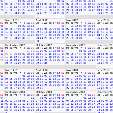
07
01
02
03
04
01
02
01
02
03
04
05
06
01
14
05
06
07
08
09
10
11
03
04
05
06
07
08
09
07
08
09
10
11
12
13
05
06
07
08
21
12
13
14
15
16
17
18
10
11
12
13
14
15
16
14
15
16
17
18
19
20
12
13
14
15
28
19
20
21
22
23
24
25
17
18
19
20
21
22
23
21
22
23
24
25
26
27
19
20
21
22
26
27
28
29
30
24
25
26
27
28
29
30
28
29
30
26
27
28
29
31
March 2012
April 2012
May 2012
June 2012
Su
Mo
Tu
We
Th
Fr
Sa
Su
Mo
Tu
We
Th
Fr
Sa
Su
Mo
Tu
We
Th
Fr
Sa
Su
Mo
Tu
We
Th
05
01
02
03
04
01
01
02
03
04
05
06
12
05
06
07
08
09
10
11
02
03
04
05
06
07
08
07
08
09
10
11
12
13
04
05
06
07
19
12
13
14
15
16
17
18
09
10
11
12
13
14
15
14
15
16
17
18
19
20
11
12
13
14
26
19
20
21
22
23
24
25
16
17
18
19
20
21
22
21
22
23
24
25
26
27
18
19
20
21
26
27
28
29
30
31
23
24
25
26
27
28
29
28
29
30
31
25
26
27
28
30
September 2012
October 2012
November 2012
December 20
Su
Mo
Tu
We
Th
Fr
Sa
Su
Mo
Tu
We
Th
Fr
Sa
Su
Mo
Tu
We
Th
Fr
Sa
Su
Mo
Tu
We
Th
05
01
02
01
02
03
04
05
06
07
01
02
03
04
12
03
04
05
06
07
08
09
08
09
10
11
12
13
14
05
06
07
08
09
10
11
03
04
05
06
19
10
11
12
13
14
15
16
15
16
17
18
19
20
21
12
13
14
15
16
17
18
10
11
12
13
26
17
18
19
20
21
22
23
22
23
24
25
26
27
28
19
20
21
22
23
24
25
17
18
19
20
24
25
26
27
28
29
30
29
30
31
26
27
28
29
30
24
25
26
27
31
March 2013
April 2013
May 2013
June 2013
Su
Mo
Tu
We
Th
Fr
Sa
Su
Mo
Tu
We
Th
Fr
Sa
Su
Mo
Tu
We
Th
Fr
Sa
Su
Mo
Tu
We
Th
03
01
02
03
01
02
03
04
05
06
07
01
02
03
04
05
10
04
05
06
07
08
09
10
08
09
10
11
12
13
14
06
07
08
09
10
11
12
03
04
05
06
17
11
12
13
14
15
16
17
15
16
17
18
19
20
21
13
14
15
16
17
18
19
10
11
12
13
24
18
19
20
21
22
23
24
22
23
24
25
26
27
28
20
21
22
23
24
25
26
17
18
19
20
25
26
27
28
29
30
31
29
30
27
28
29
30
31
24
25
26
27
September 2013
October 2013
November 2013
December 20
Su
Mo
Tu
We
Th
Fr
Sa
Su
Mo
Tu
We
Th
Fr
Sa
Su
Mo
Tu
We
Th
Fr
Sa
Su
Mo
Tu
We
Th
04
01
01
02
03
04
05
06
01
02
03
11
02
03
04
05
06
07
08
07
08
09
10
11
12
13
04
05
06
07
08
09
10
02
03
04
05
18
09
10
11
12
13
14
15
14
15
16
17
18
19
20
11
12
13
14
15
16
17
09
10
11
12
25
16
17
18
19
20
21
22
21
22
23
24
25
26
27
18
19
20
21
22
23
24
16
17
18
19
23
24
25
26
27
28
29
28
29
30
31
25
26
27
28
29
30
23
24
25
26
30
30
31