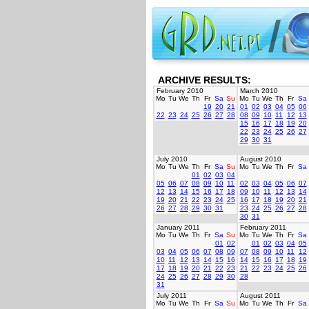
ARCHIVE RESULTS:
February 2010
March 2010
Mo
Tu
We
Th
Fr
Sa
Su
Mo
Tu
We
Th
Fr
Sa
19
20
21
01
02
03
04
05
06
22
23
24
25
26
27
28
08
09
10
11
12
13
15
16
17
18
19
20
22
23
24
25
26
27
29
30
31
July 2010
August 2010
Mo
Tu
We
Th
Fr
Sa
Su
Mo
Tu
We
Th
Fr
Sa
01
02
03
04
05
06
07
08
09
10
11
02
03
04
05
06
07
12
13
14
15
16
17
18
09
10
11
12
13
14
19
20
21
22
23
24
25
16
17
18
19
20
21
26
27
28
29
30
31
23
24
25
26
27
28
30
31
January 2011
February 2011
Mo
Tu
We
Th
Fr
Sa
Su
Mo
Tu
We
Th
Fr
Sa
01
02
01
02
03
04
05
03
04
05
06
07
08
09
07
08
09
10
11
12
10
11
12
13
14
15
16
14
15
16
17
18
19
17
18
19
20
21
22
23
21
22
23
24
25
26
24
25
26
27
28
29
30
28
31
July 2011
August 2011
Mo
Tu
We
Th
Fr
Sa
Su
Mo
Tu
We
Th
Fr
Sa