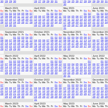
30
28
29
30
26
27
28
29
30
31
23
24
25
26
27
28
29
28
29
30
31
30
March 2021
April 2021
May 2021
June 2021
Su
Mo
Tu
We
Th
Fr
Sa
Su
Mo
Tu
We
Th
Fr
Sa
Su
Mo
Tu
We
Th
Fr
Sa
Su
Mo
Tu
We
Th
07
01
02
03
04
05
06
07
01
02
03
04
01
02
01
02
03
14
08
09
10
11
12
13
14
05
06
07
08
09
10
11
03
04
05
06
07
08
09
07
08
09
10
21
15
16
17
18
19
20
21
12
13
14
15
16
17
18
10
11
12
13
14
15
16
14
15
16
17
28
22
23
24
25
26
27
28
19
20
21
22
23
24
25
17
18
19
20
21
22
23
21
22
23
24
29
30
31
26
27
28
29
30
24
25
26
27
28
29
30
28
29
30
31
September 2021
October 2021
November 2021
December 20
Su
Mo
Tu
We
Th
Fr
Sa
Su
Mo
Tu
We
Th
Fr
Sa
Su
Mo
Tu
We
Th
Fr
Sa
Su
Mo
Tu
We
Th
01
01
02
03
04
05
01
02
03
01
02
03
04
05
06
07
01
02
08
06
07
08
09
10
11
12
04
05
06
07
08
09
10
08
09
10
11
12
13
14
06
07
08
09
15
13
14
15
16
17
18
19
11
12
13
14
15
16
17
15
16
17
18
19
20
21
13
14
15
16
22
20
21
22
23
24
25
26
18
19
20
21
22
23
24
22
23
24
25
26
27
28
20
21
22
23
29
27
28
29
30
25
26
27
28
29
30
31
29
30
27
28
29
30
March 2022
April 2022
May 2022
June 2022
Su
Mo
Tu
We
Th
Fr
Sa
Su
Mo
Tu
We
Th
Fr
Sa
Su
Mo
Tu
We
Th
Fr
Sa
Su
Mo
Tu
We
Th
06
01
02
03
04
05
06
01
02
03
01
01
02
13
07
08
09
10
11
12
13
04
05
06
07
08
09
10
02
03
04
05
06
07
08
06
07
08
09
20
14
15
16
17
18
19
20
11
12
13
14
15
16
17
09
10
11
12
13
14
15
13
14
15
16
27
21
22
23
24
25
26
27
18
19
20
21
22
23
24
16
17
18
19
20
21
22
20
21
22
23
28
29
30
31
25
26
27
28
29
30
23
24
25
26
27
28
29
27
28
29
30
30
31
September 2022
October 2022
November 2022
December 20
Su
Mo
Tu
We
Th
Fr
Sa
Su
Mo
Tu
We
Th
Fr
Sa
Su
Mo
Tu
We
Th
Fr
Sa
Su
Mo
Tu
We
Th
07
01
02
03
04
01
02
01
02
03
04
05
06
01
14
05
06
07
08
09
10
11
03
04
05
06
07
08
09
07
08
09
10
11
12
13
05
06
07
08
21
12
13
14
15
16
17
18
10
11
12
13
14
15
16
14
15
16
17
18
19
20
12
13
14
15
28
19
20
21
22
23
24
25
17
18
19
20
21
22
23
21
22
23
24
25
26
27
19
20
21
22
26
27
28
29
30
24
25
26
27
28
29
30
28
29
30
26
27
28
29
31
March 2023
April 2023
May 2023
June 2023
Su
Mo
Tu
We
Th
Fr
Sa
Su
Mo
Tu
We
Th
Fr
Sa
Su
Mo
Tu
We
Th
Fr
Sa
Su
Mo
Tu
We
Th