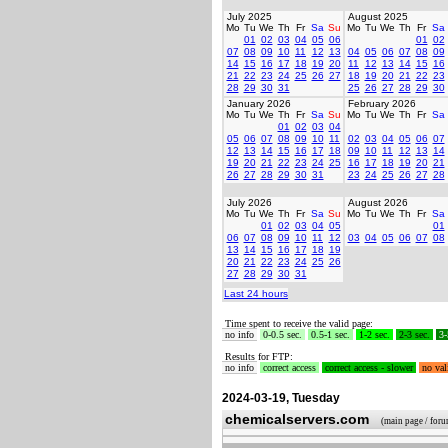
July 2025
August 2025
Mo
Tu
We
Th
Fr
Sa
Su
Mo
Tu
We
Th
Fr
Sa
01
02
03
04
05
06
01
02
07
08
09
10
11
12
13
04
05
06
07
08
09
14
15
16
17
18
19
20
11
12
13
14
15
16
21
22
23
24
25
26
27
18
19
20
21
22
23
28
29
30
31
25
26
27
28
29
30
January 2026
February 2026
Mo
Tu
We
Th
Fr
Sa
Su
Mo
Tu
We
Th
Fr
Sa
01
02
03
04
05
06
07
08
09
10
11
02
03
04
05
06
07
12
13
14
15
16
17
18
09
10
11
12
13
14
19
20
21
22
23
24
25
16
17
18
19
20
21
26
27
28
29
30
31
23
24
25
26
27
28
July 2026
August 2026
Mo
Tu
We
Th
Fr
Sa
Su
Mo
Tu
We
Th
Fr
Sa
01
02
03
04
05
01
06
07
08
09
10
11
12
03
04
05
06
07
08
13
14
15
16
17
18
19
20
21
22
23
24
25
26
27
28
29
30
31
Last 24 hours
Time spent to receive the valid page:
no info
0-0.5 sec.
0.5-1 sec.
1-2 sec.
2-3 sec.
3-
Results for FTP:
no info
correct access
correct access - slower
no val
2024-03-19, Tuesday
chemicalservers.com
(main page / for