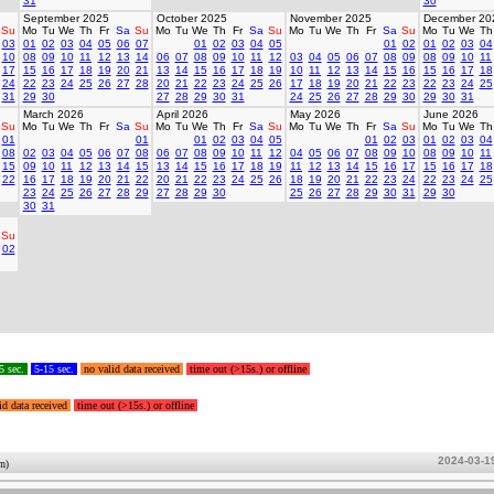
31
30
September 2025
October 2025
November 2025
December 20
Su
Mo
Tu
We
Th
Fr
Sa
Su
Mo
Tu
We
Th
Fr
Sa
Su
Mo
Tu
We
Th
Fr
Sa
Su
Mo
Tu
We
Th
03
01
02
03
04
05
06
07
01
02
03
04
05
01
02
01
02
03
04
10
08
09
10
11
12
13
14
06
07
08
09
10
11
12
03
04
05
06
07
08
09
08
09
10
11
17
15
16
17
18
19
20
21
13
14
15
16
17
18
19
10
11
12
13
14
15
16
15
16
17
18
24
22
23
24
25
26
27
28
20
21
22
23
24
25
26
17
18
19
20
21
22
23
22
23
24
25
31
29
30
27
28
29
30
31
24
25
26
27
28
29
30
29
30
31
March 2026
April 2026
May 2026
June 2026
Su
Mo
Tu
We
Th
Fr
Sa
Su
Mo
Tu
We
Th
Fr
Sa
Su
Mo
Tu
We
Th
Fr
Sa
Su
Mo
Tu
We
Th
01
01
01
02
03
04
05
01
02
03
01
02
03
04
08
02
03
04
05
06
07
08
06
07
08
09
10
11
12
04
05
06
07
08
09
10
08
09
10
11
15
09
10
11
12
13
14
15
13
14
15
16
17
18
19
11
12
13
14
15
16
17
15
16
17
18
22
16
17
18
19
20
21
22
20
21
22
23
24
25
26
18
19
20
21
22
23
24
22
23
24
25
23
24
25
26
27
28
29
27
28
29
30
25
26
27
28
29
30
31
29
30
30
31
Su
02
5 sec.
5-15 sec.
no valid data received
time out (>15s.) or offline
id data received
time out (>15s.) or offline
2024-03-1
um)