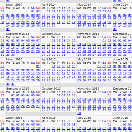
March 2014
April 2014
May 2014
June 2014
Su
Mo
Tu
We
Th
Fr
Sa
Su
Mo
Tu
We
Th
Fr
Sa
Su
Mo
Tu
We
Th
Fr
Sa
Su
Mo
Tu
We
Th
02
01
02
01
02
03
04
05
06
01
02
03
04
09
03
04
05
06
07
08
09
07
08
09
10
11
12
13
05
06
07
08
09
10
11
02
03
04
05
16
10
11
12
13
14
15
16
14
15
16
17
18
19
20
12
13
14
15
16
17
18
09
10
11
12
23
17
18
19
20
21
22
23
21
22
23
24
25
26
27
19
20
21
22
23
24
25
16
17
18
19
24
25
26
27
28
29
30
28
29
30
26
27
28
29
30
31
23
24
25
26
31
30
September 2014
October 2014
November 2014
December 20
Su
Mo
Tu
We
Th
Fr
Sa
Su
Mo
Tu
We
Th
Fr
Sa
Su
Mo
Tu
We
Th
Fr
Sa
Su
Mo
Tu
We
Th
03
01
02
03
04
05
06
07
01
02
03
04
05
01
02
01
02
03
04
10
08
09
10
11
12
13
14
06
07
08
09
10
11
12
03
04
05
06
07
08
09
08
09
10
11
17
15
16
17
18
19
20
21
13
14
15
16
17
18
19
10
11
12
13
14
15
16
15
16
17
18
24
22
23
24
25
26
27
28
20
21
22
23
24
25
26
17
18
19
20
21
22
23
22
23
24
25
31
29
30
27
28
29
30
31
24
25
26
27
28
29
30
29
30
31
March 2015
April 2015
May 2015
June 2015
Su
Mo
Tu
We
Th
Fr
Sa
Su
Mo
Tu
We
Th
Fr
Sa
Su
Mo
Tu
We
Th
Fr
Sa
Su
Mo
Tu
We
Th
01
01
01
02
03
04
05
01
02
03
01
02
03
04
08
02
03
04
05
06
07
08
06
07
08
09
10
11
12
04
05
06
07
08
09
10
08
09
10
11
15
09
10
11
12
13
14
15
13
14
15
16
17
18
19
11
12
13
14
15
16
17
15
16
17
18
22
16
17
18
19
20
21
22
20
21
22
23
24
25
26
18
19
20
21
22
23
24
22
23
24
25
23
24
25
26
27
28
29
27
28
29
30
25
26
27
28
29
30
31
29
30
30
31
September 2015
October 2015
November 2015
December 20
Su
Mo
Tu
We
Th
Fr
Sa
Su
Mo
Tu
We
Th
Fr
Sa
Su
Mo
Tu
We
Th
Fr
Sa
Su
Mo
Tu
We
Th
02
01
02
03
04
05
06
01
02
03
04
01
01
02
03
09
07
08
09
10
11
12
13
05
06
07
08
09
10
11
02
03
04
05
06
07
08
07
08
09
10
16
14
15
16
17
18
19
20
12
13
14
15
16
17
18
09
10
11
12
13
14
15
14
15
16
17
23
21
22
23
24
25
26
27
19
20
21
22
23
24
25
16
17
18
19
20
21
22
21
22
23
24
30
28
29
30
26
27
28
29
30
31
23
24
25
26
27
28
29
28
29
30
31
30
March 2016
April 2016
May 2016
June 2016
Su
Mo
Tu
We
Th
Fr
Sa
Su
Mo
Tu
We
Th
Fr
Sa
Su
Mo
Tu
We
Th
Fr
Sa
Su
Mo
Tu
We
Th
07
01
02
03
04
05
06
01
02
03
01
01
02
14
07
08
09
10
11
12
13
04
05
06
07
08
09
10
02
03
04
05
06
07
08
06
07
08
09
21
14
15
16
17
18
19
20
11
12
13
14
15
16
17
09
10
11
12
13
14
15
13
14
15
16