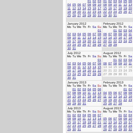
01
02
03
01
02
03
04
05
06
04
05
06
07
08
09
10
08
09
10
11
12
13
11
12
13
14
15
16
17
15
16
17
18
19
20
18
19
20
21
22
23
24
22
23
24
25
26
27
25
26
27
28
29
30
31
29
30
31
January 2012
February 2012
Mo
Tu
We
Th
Fr
Sa
Su
Mo
Tu
We
Th
Fr
Sa
01
01
02
03
04
02
03
04
05
06
07
08
06
07
08
09
10
11
09
10
11
12
13
14
15
13
14
15
16
17
18
16
17
18
19
20
21
22
20
21
22
23
24
25
23
24
25
26
27
28
29
27
28
29
30
31
July 2012
August 2012
Mo
Tu
We
Th
Fr
Sa
Su
Mo
Tu
We
Th
Fr
Sa
01
01
02
03
04
02
03
04
05
06
07
08
06
07
08
09
10
11
09
10
11
12
13
14
15
13
14
15
16
17
18
16
17
18
19
20
21
22
20
21
22
23
24
25
23
24
25
26
27
28
29
27
28
29
30
31
30
31
January 2013
February 2013
Mo
Tu
We
Th
Fr
Sa
Su
Mo
Tu
We
Th
Fr
Sa
01
02
03
04
05
06
01
02
07
08
09
10
11
12
13
04
05
06
07
08
09
14
15
16
17
18
19
20
11
12
13
14
15
16
21
22
23
24
25
26
27
18
19
20
21
22
23
28
29
30
31
25
26
27
28
July 2013
August 2013
Mo
Tu
We
Th
Fr
Sa
Su
Mo
Tu
We
Th
Fr
Sa
01
02
03
04
05
06
07
01
02
03
08
09
10
11
12
13
14
05
06
07
08
09
10
15
16
17
18
19
20
21
12
13
14
15
16
17
22
23
24
25
26
27
28
19
20
21
22
23
24
29
30
31
26
27
28
29
30
31