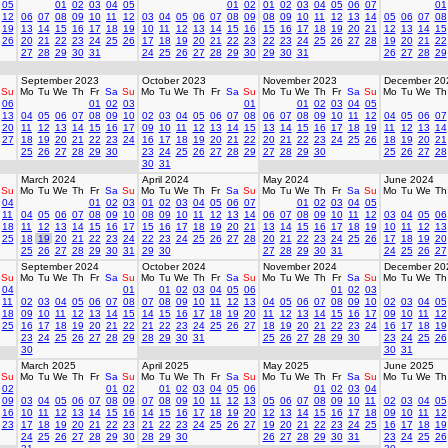
05
01
02
03
04
05
01
02
01
02
03
04
05
06
07
01
12
06
07
08
09
10
11
12
03
04
05
06
07
08
09
08
09
10
11
12
13
14
05
06
07
08
19
13
14
15
16
17
18
19
10
11
12
13
14
15
16
15
16
17
18
19
20
21
12
13
14
15
26
20
21
22
23
24
25
26
17
18
19
20
21
22
23
22
23
24
25
26
27
28
19
20
21
22
27
28
29
30
31
24
25
26
27
28
29
30
29
30
31
26
27
28
29
September 2023
October 2023
November 2023
December 20
Su
Mo
Tu
We
Th
Fr
Sa
Su
Mo
Tu
We
Th
Fr
Sa
Su
Mo
Tu
We
Th
Fr
Sa
Su
Mo
Tu
We
Th
06
01
02
03
01
01
02
03
04
05
13
04
05
06
07
08
09
10
02
03
04
05
06
07
08
06
07
08
09
10
11
12
04
05
06
07
20
11
12
13
14
15
16
17
09
10
11
12
13
14
15
13
14
15
16
17
18
19
11
12
13
14
27
18
19
20
21
22
23
24
16
17
18
19
20
21
22
20
21
22
23
24
25
26
18
19
20
21
25
26
27
28
29
30
23
24
25
26
27
28
29
27
28
29
30
25
26
27
28
30
31
March 2024
April 2024
May 2024
June 2024
Su
Mo
Tu
We
Th
Fr
Sa
Su
Mo
Tu
We
Th
Fr
Sa
Su
Mo
Tu
We
Th
Fr
Sa
Su
Mo
Tu
We
Th
04
01
02
03
01
02
03
04
05
06
07
01
02
03
04
05
11
04
05
06
07
08
09
10
08
09
10
11
12
13
14
06
07
08
09
10
11
12
03
04
05
06
18
11
12
13
14
15
16
17
15
16
17
18
19
20
21
13
14
15
16
17
18
19
10
11
12
13
25
18
19
20
21
22
23
24
22
23
24
25
26
27
28
20
21
22
23
24
25
26
17
18
19
20
25
26
27
28
29
30
31
29
30
27
28
29
30
31
24
25
26
27
September 2024
October 2024
November 2024
December 20
Su
Mo
Tu
We
Th
Fr
Sa
Su
Mo
Tu
We
Th
Fr
Sa
Su
Mo
Tu
We
Th
Fr
Sa
Su
Mo
Tu
We
Th
04
01
01
02
03
04
05
06
01
02
03
11
02
03
04
05
06
07
08
07
08
09
10
11
12
13
04
05
06
07
08
09
10
02
03
04
05
18
09
10
11
12
13
14
15
14
15
16
17
18
19
20
11
12
13
14
15
16
17
09
10
11
12
25
16
17
18
19
20
21
22
21
22
23
24
25
26
27
18
19
20
21
22
23
24
16
17
18
19
23
24
25
26
27
28
29
28
29
30
31
25
26
27
28
29
30
23
24
25
26
30
30
31
March 2025
April 2025
May 2025
June 2025
Su
Mo
Tu
We
Th
Fr
Sa
Su
Mo
Tu
We
Th
Fr
Sa
Su
Mo
Tu
We
Th
Fr
Sa
Su
Mo
Tu
We
Th
02
01
02
01
02
03
04
05
06
01
02
03
04
09
03
04
05
06
07
08
09
07
08
09
10
11
12
13
05
06
07
08
09
10
11
02
03
04
05
16
10
11
12
13
14
15
16
14
15
16
17
18
19
20
12
13
14
15
16
17
18
09
10
11
12
23
17
18
19
20
21
22
23
21
22
23
24
25
26
27
19
20
21
22
23
24
25
16
17
18
19
24
25
26
27
28
29
30
28
29
30
26
27
28
29
30
31
23
24
25
26