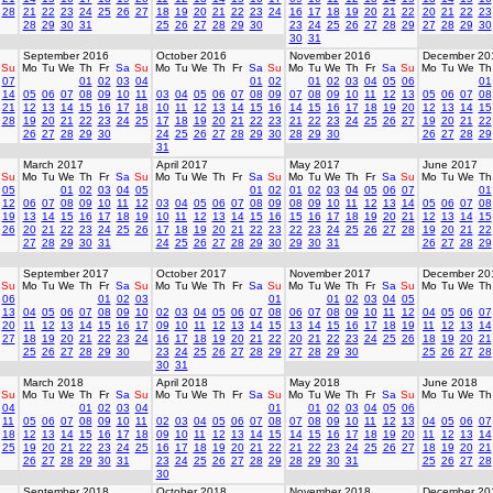
28
21
22
23
24
25
26
27
18
19
20
21
22
23
24
16
17
18
19
20
21
22
20
21
22
23
28
29
30
31
25
26
27
28
29
30
23
24
25
26
27
28
29
27
28
29
30
30
31
September 2016
October 2016
November 2016
December 20
Su
Mo
Tu
We
Th
Fr
Sa
Su
Mo
Tu
We
Th
Fr
Sa
Su
Mo
Tu
We
Th
Fr
Sa
Su
Mo
Tu
We
Th
07
01
02
03
04
01
02
01
02
03
04
05
06
01
14
05
06
07
08
09
10
11
03
04
05
06
07
08
09
07
08
09
10
11
12
13
05
06
07
08
21
12
13
14
15
16
17
18
10
11
12
13
14
15
16
14
15
16
17
18
19
20
12
13
14
15
28
19
20
21
22
23
24
25
17
18
19
20
21
22
23
21
22
23
24
25
26
27
19
20
21
22
26
27
28
29
30
24
25
26
27
28
29
30
28
29
30
26
27
28
29
31
March 2017
April 2017
May 2017
June 2017
Su
Mo
Tu
We
Th
Fr
Sa
Su
Mo
Tu
We
Th
Fr
Sa
Su
Mo
Tu
We
Th
Fr
Sa
Su
Mo
Tu
We
Th
05
01
02
03
04
05
01
02
01
02
03
04
05
06
07
01
12
06
07
08
09
10
11
12
03
04
05
06
07
08
09
08
09
10
11
12
13
14
05
06
07
08
19
13
14
15
16
17
18
19
10
11
12
13
14
15
16
15
16
17
18
19
20
21
12
13
14
15
26
20
21
22
23
24
25
26
17
18
19
20
21
22
23
22
23
24
25
26
27
28
19
20
21
22
27
28
29
30
31
24
25
26
27
28
29
30
29
30
31
26
27
28
29
September 2017
October 2017
November 2017
December 20
Su
Mo
Tu
We
Th
Fr
Sa
Su
Mo
Tu
We
Th
Fr
Sa
Su
Mo
Tu
We
Th
Fr
Sa
Su
Mo
Tu
We
Th
06
01
02
03
01
01
02
03
04
05
13
04
05
06
07
08
09
10
02
03
04
05
06
07
08
06
07
08
09
10
11
12
04
05
06
07
20
11
12
13
14
15
16
17
09
10
11
12
13
14
15
13
14
15
16
17
18
19
11
12
13
14
27
18
19
20
21
22
23
24
16
17
18
19
20
21
22
20
21
22
23
24
25
26
18
19
20
21
25
26
27
28
29
30
23
24
25
26
27
28
29
27
28
29
30
25
26
27
28
30
31
March 2018
April 2018
May 2018
June 2018
Su
Mo
Tu
We
Th
Fr
Sa
Su
Mo
Tu
We
Th
Fr
Sa
Su
Mo
Tu
We
Th
Fr
Sa
Su
Mo
Tu
We
Th
04
01
02
03
04
01
01
02
03
04
05
06
11
05
06
07
08
09
10
11
02
03
04
05
06
07
08
07
08
09
10
11
12
13
04
05
06
07
18
12
13
14
15
16
17
18
09
10
11
12
13
14
15
14
15
16
17
18
19
20
11
12
13
14
25
19
20
21
22
23
24
25
16
17
18
19
20
21
22
21
22
23
24
25
26
27
18
19
20
21
26
27
28
29
30
31
23
24
25
26
27
28
29
28
29
30
31
25
26
27
28
30
September 2018
October 2018
November 2018
December 20