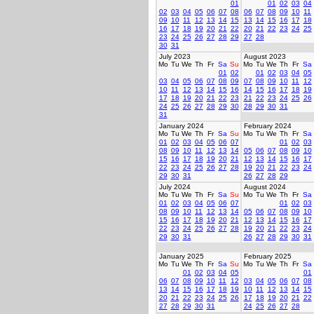
01
01
02
03
04
02
03
04
05
06
07
08
06
07
08
09
10
11
09
10
11
12
13
14
15
13
14
15
16
17
18
16
17
18
19
20
21
22
20
21
22
23
24
25
23
24
25
26
27
28
29
27
28
30
31
July 2023
August 2023
Mo
Tu
We
Th
Fr
Sa
Su
Mo
Tu
We
Th
Fr
Sa
01
02
01
02
03
04
05
03
04
05
06
07
08
09
07
08
09
10
11
12
10
11
12
13
14
15
16
14
15
16
17
18
19
17
18
19
20
21
22
23
21
22
23
24
25
26
24
25
26
27
28
29
30
28
29
30
31
31
January 2024
February 2024
Mo
Tu
We
Th
Fr
Sa
Su
Mo
Tu
We
Th
Fr
Sa
01
02
03
04
05
06
07
01
02
03
08
09
10
11
12
13
14
05
06
07
08
09
10
15
16
17
18
19
20
21
12
13
14
15
16
17
22
23
24
25
26
27
28
19
20
21
22
23
24
29
30
31
26
27
28
29
July 2024
August 2024
Mo
Tu
We
Th
Fr
Sa
Su
Mo
Tu
We
Th
Fr
Sa
01
02
03
04
05
06
07
01
02
03
08
09
10
11
12
13
14
05
06
07
08
09
10
15
16
17
18
19
20
21
12
13
14
15
16
17
22
23
24
25
26
27
28
19
20
21
22
23
24
29
30
31
26
27
28
29
30
31
January 2025
February 2025
Mo
Tu
We
Th
Fr
Sa
Su
Mo
Tu
We
Th
Fr
Sa
01
02
03
04
05
01
06
07
08
09
10
11
12
03
04
05
06
07
08
13
14
15
16
17
18
19
10
11
12
13
14
15
20
21
22
23
24
25
26
17
18
19
20
21
22
27
28
29
30
31
24
25
26
27
28