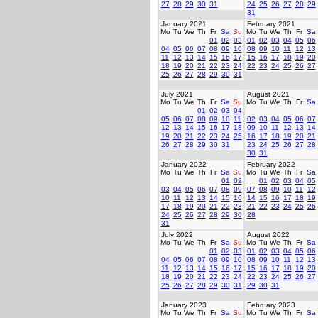
27
28
29
30
31
24
25
26
27
28
29
31
January 2021
February 2021
Mo
Tu
We
Th
Fr
Sa
Su
Mo
Tu
We
Th
Fr
Sa
01
02
03
01
02
03
04
05
06
04
05
06
07
08
09
10
08
09
10
11
12
13
11
12
13
14
15
16
17
15
16
17
18
19
20
18
19
20
21
22
23
24
22
23
24
25
26
27
25
26
27
28
29
30
31
July 2021
August 2021
Mo
Tu
We
Th
Fr
Sa
Su
Mo
Tu
We
Th
Fr
Sa
01
02
03
04
05
06
07
08
09
10
11
02
03
04
05
06
07
12
13
14
15
16
17
18
09
10
11
12
13
14
19
20
21
22
23
24
25
16
17
18
19
20
21
26
27
28
29
30
31
23
24
25
26
27
28
30
31
January 2022
February 2022
Mo
Tu
We
Th
Fr
Sa
Su
Mo
Tu
We
Th
Fr
Sa
01
02
01
02
03
04
05
03
04
05
06
07
08
09
07
08
09
10
11
12
10
11
12
13
14
15
16
14
15
16
17
18
19
17
18
19
20
21
22
23
21
22
23
24
25
26
24
25
26
27
28
29
30
28
31
July 2022
August 2022
Mo
Tu
We
Th
Fr
Sa
Su
Mo
Tu
We
Th
Fr
Sa
01
02
03
01
02
03
04
05
06
04
05
06
07
08
09
10
08
09
10
11
12
13
11
12
13
14
15
16
17
15
16
17
18
19
20
18
19
20
21
22
23
24
22
23
24
25
26
27
25
26
27
28
29
30
31
29
30
31
January 2023
February 2023
Mo
Tu
We
Th
Fr
Sa
Su
Mo
Tu
We
Th
Fr
Sa