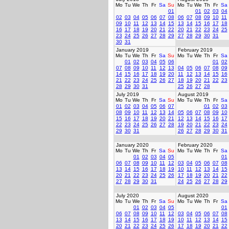
Mo
Tu
We
Th
Fr
Sa
Su
Mo
Tu
We
Th
Fr
Sa
01
01
02
03
04
02
03
04
05
06
07
08
06
07
08
09
10
11
09
10
11
12
13
14
15
13
14
15
16
17
18
16
17
18
19
20
21
22
20
21
22
23
24
25
23
24
25
26
27
28
29
27
28
29
30
31
30
31
January 2019
February 2019
Mo
Tu
We
Th
Fr
Sa
Su
Mo
Tu
We
Th
Fr
Sa
01
02
03
04
05
06
01
02
07
08
09
10
11
12
13
04
05
06
07
08
09
14
15
16
17
18
19
20
11
12
13
14
15
16
21
22
23
24
25
26
27
18
19
20
21
22
23
28
29
30
31
25
26
27
28
July 2019
August 2019
Mo
Tu
We
Th
Fr
Sa
Su
Mo
Tu
We
Th
Fr
Sa
01
02
03
04
05
06
07
01
02
03
08
09
10
11
12
13
14
05
06
07
08
09
10
15
16
17
18
19
20
21
12
13
14
15
16
17
22
23
24
25
26
27
28
19
20
21
22
23
24
29
30
31
26
27
28
29
30
31
January 2020
February 2020
Mo
Tu
We
Th
Fr
Sa
Su
Mo
Tu
We
Th
Fr
Sa
01
02
03
04
05
01
06
07
08
09
10
11
12
03
04
05
06
07
08
13
14
15
16
17
18
19
10
11
12
13
14
15
20
21
22
23
24
25
26
17
18
19
20
21
22
27
28
29
30
31
24
25
26
27
28
29
July 2020
August 2020
Mo
Tu
We
Th
Fr
Sa
Su
Mo
Tu
We
Th
Fr
Sa
01
02
03
04
05
01
06
07
08
09
10
11
12
03
04
05
06
07
08
13
14
15
16
17
18
19
10
11
12
13
14
15
20
21
22
23
24
25
26
17
18
19
20
21
22