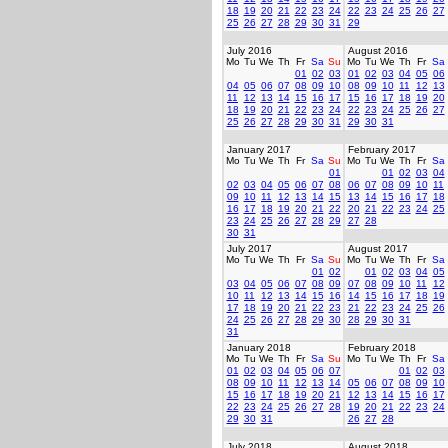
18
19
20
21
22
23
24
22
23
24
25
26
27
25
26
27
28
29
30
31
29
July 2016
August 2016
Mo
Tu
We
Th
Fr
Sa
Su
Mo
Tu
We
Th
Fr
Sa
01
02
03
01
02
03
04
05
06
04
05
06
07
08
09
10
08
09
10
11
12
13
11
12
13
14
15
16
17
15
16
17
18
19
20
18
19
20
21
22
23
24
22
23
24
25
26
27
25
26
27
28
29
30
31
29
30
31
January 2017
February 2017
Mo
Tu
We
Th
Fr
Sa
Su
Mo
Tu
We
Th
Fr
Sa
01
01
02
03
04
02
03
04
05
06
07
08
06
07
08
09
10
11
09
10
11
12
13
14
15
13
14
15
16
17
18
16
17
18
19
20
21
22
20
21
22
23
24
25
23
24
25
26
27
28
29
27
28
30
31
July 2017
August 2017
Mo
Tu
We
Th
Fr
Sa
Su
Mo
Tu
We
Th
Fr
Sa
01
02
01
02
03
04
05
03
04
05
06
07
08
09
07
08
09
10
11
12
10
11
12
13
14
15
16
14
15
16
17
18
19
17
18
19
20
21
22
23
21
22
23
24
25
26
24
25
26
27
28
29
30
28
29
30
31
31
January 2018
February 2018
Mo
Tu
We
Th
Fr
Sa
Su
Mo
Tu
We
Th
Fr
Sa
01
02
03
04
05
06
07
01
02
03
08
09
10
11
12
13
14
05
06
07
08
09
10
15
16
17
18
19
20
21
12
13
14
15
16
17
22
23
24
25
26
27
28
19
20
21
22
23
24
29
30
31
26
27
28
July 2018
August 2018