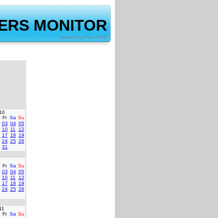
ERS MONITOR
by Piotr GRD
10
Fr
Sa
Su
03
04
05
10
11
12
17
18
19
24
25
26
31
Fr
Sa
Su
03
04
05
10
11
12
17
18
19
24
25
26
11
Fr
Sa
Su