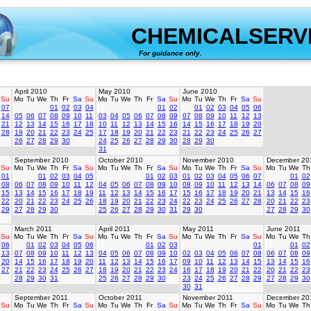
CHEMICALSERV
For guidance only.
created 
April 2010
May 2010
June 2010
Su
Mo
Tu
We
Th
Fr
Sa
Su
Mo
Tu
We
Th
Fr
Sa
Su
Mo
Tu
We
Th
Fr
Sa
Su
07
01
02
03
04
01
02
01
02
03
04
05
06
14
05
06
07
08
09
10
11
03
04
05
06
07
08
09
07
08
09
10
11
12
13
21
12
13
14
15
16
17
18
10
11
12
13
14
15
16
14
15
16
17
18
19
20
28
19
20
21
22
23
24
25
17
18
19
20
21
22
23
21
22
23
24
25
26
27
26
27
28
29
30
24
25
26
27
28
29
30
28
29
30
31
September 2010
October 2010
November 2010
December 20
Su
Mo
Tu
We
Th
Fr
Sa
Su
Mo
Tu
We
Th
Fr
Sa
Su
Mo
Tu
We
Th
Fr
Sa
Su
Mo
Tu
We
Th
01
01
02
03
04
05
01
02
03
01
02
03
04
05
06
07
01
02
08
06
07
08
09
10
11
12
04
05
06
07
08
09
10
08
09
10
11
12
13
14
06
07
08
09
15
13
14
15
16
17
18
19
11
12
13
14
15
16
17
15
16
17
18
19
20
21
13
14
15
16
22
20
21
22
23
24
25
26
18
19
20
21
22
23
24
22
23
24
25
26
27
28
20
21
22
23
29
27
28
29
30
25
26
27
28
29
30
31
29
30
27
28
29
30
March 2011
April 2011
May 2011
June 2011
Su
Mo
Tu
We
Th
Fr
Sa
Su
Mo
Tu
We
Th
Fr
Sa
Su
Mo
Tu
We
Th
Fr
Sa
Su
Mo
Tu
We
Th
06
01
02
03
04
05
06
01
02
03
01
01
02
13
07
08
09
10
11
12
13
04
05
06
07
08
09
10
02
03
04
05
06
07
08
06
07
08
09
20
14
15
16
17
18
19
20
11
12
13
14
15
16
17
09
10
11
12
13
14
15
13
14
15
16
27
21
22
23
24
25
26
27
18
19
20
21
22
23
24
16
17
18
19
20
21
22
20
21
22
23
28
29
30
31
25
26
27
28
29
30
23
24
25
26
27
28
29
27
28
29
30
30
31
September 2011
October 2011
November 2011
December 20
Su
Mo
Tu
We
Th
Fr
Sa
Su
Mo
Tu
We
Th
Fr
Sa
Su
Mo
Tu
We
Th
Fr
Sa
Su
Mo
Tu
We
Th