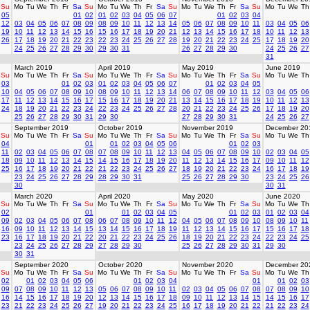
Su
Mo
Tu
We
Th
Fr
Sa
Su
Mo
Tu
We
Th
Fr
Sa
Su
Mo
Tu
We
Th
Fr
Sa
Su
Mo
Tu
We
Th
05
01
02
01
02
03
04
05
06
07
01
02
03
04
12
03
04
05
06
07
08
09
08
09
10
11
12
13
14
05
06
07
08
09
10
11
03
04
05
06
19
10
11
12
13
14
15
16
15
16
17
18
19
20
21
12
13
14
15
16
17
18
10
11
12
13
26
17
18
19
20
21
22
23
22
23
24
25
26
27
28
19
20
21
22
23
24
25
17
18
19
20
24
25
26
27
28
29
30
29
30
31
26
27
28
29
30
24
25
26
27
31
March 2019
April 2019
May 2019
June 2019
Su
Mo
Tu
We
Th
Fr
Sa
Su
Mo
Tu
We
Th
Fr
Sa
Su
Mo
Tu
We
Th
Fr
Sa
Su
Mo
Tu
We
Th
03
01
02
03
01
02
03
04
05
06
07
01
02
03
04
05
10
04
05
06
07
08
09
10
08
09
10
11
12
13
14
06
07
08
09
10
11
12
03
04
05
06
17
11
12
13
14
15
16
17
15
16
17
18
19
20
21
13
14
15
16
17
18
19
10
11
12
13
24
18
19
20
21
22
23
24
22
23
24
25
26
27
28
20
21
22
23
24
25
26
17
18
19
20
25
26
27
28
29
30
31
29
30
27
28
29
30
31
24
25
26
27
September 2019
October 2019
November 2019
December 20
Su
Mo
Tu
We
Th
Fr
Sa
Su
Mo
Tu
We
Th
Fr
Sa
Su
Mo
Tu
We
Th
Fr
Sa
Su
Mo
Tu
We
Th
04
01
01
02
03
04
05
06
01
02
03
11
02
03
04
05
06
07
08
07
08
09
10
11
12
13
04
05
06
07
08
09
10
02
03
04
05
18
09
10
11
12
13
14
15
14
15
16
17
18
19
20
11
12
13
14
15
16
17
09
10
11
12
25
16
17
18
19
20
21
22
21
22
23
24
25
26
27
18
19
20
21
22
23
24
16
17
18
19
23
24
25
26
27
28
29
28
29
30
31
25
26
27
28
29
30
23
24
25
26
30
30
31
March 2020
April 2020
May 2020
June 2020
Su
Mo
Tu
We
Th
Fr
Sa
Su
Mo
Tu
We
Th
Fr
Sa
Su
Mo
Tu
We
Th
Fr
Sa
Su
Mo
Tu
We
Th
02
01
01
02
03
04
05
01
02
03
01
02
03
04
09
02
03
04
05
06
07
08
06
07
08
09
10
11
12
04
05
06
07
08
09
10
08
09
10
11
16
09
10
11
12
13
14
15
13
14
15
16
17
18
19
11
12
13
14
15
16
17
15
16
17
18
23
16
17
18
19
20
21
22
20
21
22
23
24
25
26
18
19
20
21
22
23
24
22
23
24
25
23
24
25
26
27
28
29
27
28
29
30
25
26
27
28
29
30
31
29
30
30
31
September 2020
October 2020
November 2020
December 20
Su
Mo
Tu
We
Th
Fr
Sa
Su
Mo
Tu
We
Th
Fr
Sa
Su
Mo
Tu
We
Th
Fr
Sa
Su
Mo
Tu
We
Th
02
01
02
03
04
05
06
01
02
03
04
01
01
02
03
09
07
08
09
10
11
12
13
05
06
07
08
09
10
11
02
03
04
05
06
07
08
07
08
09
10
16
14
15
16
17
18
19
20
12
13
14
15
16
17
18
09
10
11
12
13
14
15
14
15
16
17
23
21
22
23
24
25
26
27
19
20
21
22
23
24
25
16
17
18
19
20
21
22
21
22
23
24