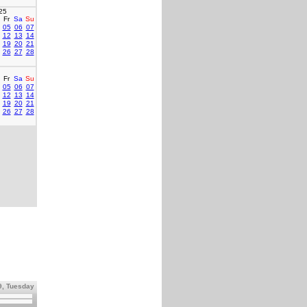
25
Fr
Sa
Su
05
06
07
12
13
14
19
20
21
26
27
28
Fr
Sa
Su
05
06
07
12
13
14
19
20
21
26
27
28
9, Tuesday