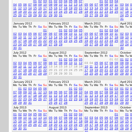
01
02
03
01
02
03
04
05
06
07
01
02
03
04
04
05
06
07
08
09
10
08
09
10
11
12
13
14
05
06
07
08
09
10
11
03
04
0
11
12
13
14
15
16
17
15
16
17
18
19
20
21
12
13
14
15
16
17
18
10
11
1
18
19
20
21
22
23
24
22
23
24
25
26
27
28
19
20
21
22
23
24
25
17
18
1
25
26
27
28
29
30
31
29
30
31
26
27
28
29
30
24
25
2
31
January 2012
February 2012
March 2012
April 20
Mo
Tu
We
Th
Fr
Sa
Su
Mo
Tu
We
Th
Fr
Sa
Su
Mo
Tu
We
Th
Fr
Sa
Su
Mo
Tu
W
01
01
02
03
04
05
01
02
03
04
02
03
04
05
06
07
08
06
07
08
09
10
11
12
05
06
07
08
09
10
11
02
03
0
09
10
11
12
13
14
15
13
14
15
16
17
18
19
12
13
14
15
16
17
18
09
10
1
16
17
18
19
20
21
22
20
21
22
23
24
25
26
19
20
21
22
23
24
25
16
17
1
23
24
25
26
27
28
29
27
28
29
26
27
28
29
30
31
23
24
2
30
31
30
July 2012
August 2012
September 2012
October
Mo
Tu
We
Th
Fr
Sa
Su
Mo
Tu
We
Th
Fr
Sa
Su
Mo
Tu
We
Th
Fr
Sa
Su
Mo
Tu
W
01
01
02
03
04
05
01
02
01
02
0
02
03
04
05
06
07
08
06
07
08
09
10
11
12
03
04
05
06
07
08
09
08
09
1
09
10
11
12
13
14
15
13
14
15
16
17
18
19
10
11
12
13
14
15
16
15
16
1
16
17
18
19
20
21
22
20
21
22
23
24
25
26
17
18
19
20
21
22
23
22
23
2
23
24
25
26
27
28
29
27
28
29
30
31
24
25
26
27
28
29
30
29
30
3
30
31
January 2013
February 2013
March 2013
April 20
Mo
Tu
We
Th
Fr
Sa
Su
Mo
Tu
We
Th
Fr
Sa
Su
Mo
Tu
We
Th
Fr
Sa
Su
Mo
Tu
W
01
02
03
04
05
06
01
02
03
01
02
03
01
02
0
07
08
09
10
11
12
13
04
05
06
07
08
09
10
04
05
06
07
08
09
10
08
09
1
14
15
16
17
18
19
20
11
12
13
14
15
16
17
11
12
13
14
15
16
17
15
16
1
21
22
23
24
25
26
27
18
19
20
21
22
23
24
18
19
20
21
22
23
24
22
23
2
28
29
30
31
25
26
27
28
25
26
27
28
29
30
31
29
30
July 2013
August 2013
September 2013
October
Mo
Tu
We
Th
Fr
Sa
Su
Mo
Tu
We
Th
Fr
Sa
Su
Mo
Tu
We
Th
Fr
Sa
Su
Mo
Tu
W
01
02
03
04
05
06
07
01
02
03
04
01
01
0
08
09
10
11
12
13
14
05
06
07
08
09
10
11
02
03
04
05
06
07
08
07
08
0
15
16
17
18
19
20
21
12
13
14
15
16
17
18
09
10
11
12
13
14
15
14
15
1
22
23
24
25
26
27
28
19
20
21
22
23
24
25
16
17
18
19
20
21
22
21
22
2
29
30
31
26
27
28
29
30
31
23
24
25
26
27
28
29
28
29
3
30