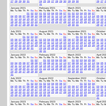
27
28
29
30
31
24
25
26
27
28
29
30
28
29
30
26
27
2
31
January 2021
February 2021
March 2021
April 20
Mo
Tu
We
Th
Fr
Sa
Su
Mo
Tu
We
Th
Fr
Sa
Su
Mo
Tu
We
Th
Fr
Sa
Su
Mo
Tu
W
01
02
03
01
02
03
04
05
06
07
01
02
03
04
05
06
07
04
05
06
07
08
09
10
08
09
10
11
12
13
14
08
09
10
11
12
13
14
05
06
0
11
12
13
14
15
16
17
15
16
17
18
19
20
21
15
16
17
18
19
20
21
12
13
1
18
19
20
21
22
23
24
22
23
24
25
26
27
28
22
23
24
25
26
27
28
19
20
2
25
26
27
28
29
30
31
29
30
31
26
27
2
July 2021
August 2021
September 2021
October
Mo
Tu
We
Th
Fr
Sa
Su
Mo
Tu
We
Th
Fr
Sa
Su
Mo
Tu
We
Th
Fr
Sa
Su
Mo
Tu
W
01
02
03
04
01
01
02
03
04
05
05
06
07
08
09
10
11
02
03
04
05
06
07
08
06
07
08
09
10
11
12
04
05
0
12
13
14
15
16
17
18
09
10
11
12
13
14
15
13
14
15
16
17
18
19
11
12
1
19
20
21
22
23
24
25
16
17
18
19
20
21
22
20
21
22
23
24
25
26
18
19
2
26
27
28
29
30
31
23
24
25
26
27
28
29
27
28
29
30
25
26
2
30
31
January 2022
February 2022
March 2022
April 20
Mo
Tu
We
Th
Fr
Sa
Su
Mo
Tu
We
Th
Fr
Sa
Su
Mo
Tu
We
Th
Fr
Sa
Su
Mo
Tu
W
01
02
01
02
03
04
05
06
01
02
03
04
05
06
03
04
05
06
07
08
09
07
08
09
10
11
12
13
07
08
09
10
11
12
13
04
05
0
10
11
12
13
14
15
16
14
15
16
17
18
19
20
14
15
16
17
18
19
20
11
12
1
17
18
19
20
21
22
23
21
22
23
24
25
26
27
21
22
23
24
25
26
27
18
19
2
24
25
26
27
28
29
30
28
28
29
30
31
25
26
2
31
July 2022
August 2022
September 2022
October
Mo
Tu
We
Th
Fr
Sa
Su
Mo
Tu
We
Th
Fr
Sa
Su
Mo
Tu
We
Th
Fr
Sa
Su
Mo
Tu
W
01
02
03
01
02
03
04
05
06
07
01
02
03
04
04
05
06
07
08
09
10
08
09
10
11
12
13
14
05
06
07
08
09
10
11
03
04
0
11
12
13
14
15
16
17
15
16
17
18
19
20
21
12
13
14
15
16
17
18
10
11
1
18
19
20
21
22
23
24
22
23
24
25
26
27
28
19
20
21
22
23
24
25
17
18
1
25
26
27
28
29
30
31
29
30
31
26
27
28
29
30
24
25
2
31
January 2023
February 2023
March 2023
April 20
Mo
Tu
We
Th
Fr
Sa
Su
Mo
Tu
We
Th
Fr
Sa
Su
Mo
Tu
We
Th
Fr
Sa
Su
Mo
Tu
W