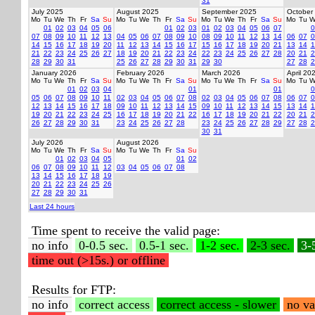
31
July 2025
August 2025
September 2025
October
Mo
Tu
We
Th
Fr
Sa
Su
Mo
Tu
We
Th
Fr
Sa
Su
Mo
Tu
We
Th
Fr
Sa
Su
Mo
Tu
W
01
02
03
04
05
06
01
02
03
01
02
03
04
05
06
07
0
07
08
09
10
11
12
13
04
05
06
07
08
09
10
08
09
10
11
12
13
14
06
07
0
14
15
16
17
18
19
20
11
12
13
14
15
16
17
15
16
17
18
19
20
21
13
14
1
21
22
23
24
25
26
27
18
19
20
21
22
23
24
22
23
24
25
26
27
28
20
21
2
28
29
30
31
25
26
27
28
29
30
31
29
30
27
28
2
January 2026
February 2026
March 2026
April 20
Mo
Tu
We
Th
Fr
Sa
Su
Mo
Tu
We
Th
Fr
Sa
Su
Mo
Tu
We
Th
Fr
Sa
Su
Mo
Tu
W
01
02
03
04
01
01
0
05
06
07
08
09
10
11
02
03
04
05
06
07
08
02
03
04
05
06
07
08
06
07
0
12
13
14
15
16
17
18
09
10
11
12
13
14
15
09
10
11
12
13
14
15
13
14
1
19
20
21
22
23
24
25
16
17
18
19
20
21
22
16
17
18
19
20
21
22
20
21
2
26
27
28
29
30
31
23
24
25
26
27
28
23
24
25
26
27
28
29
27
28
2
30
31
July 2026
August 2026
Mo
Tu
We
Th
Fr
Sa
Su
Mo
Tu
We
Th
Fr
Sa
Su
01
02
03
04
05
01
02
06
07
08
09
10
11
12
03
04
05
06
07
08
13
14
15
16
17
18
19
20
21
22
23
24
25
26
27
28
29
30
31
Last 24 hours
Time spent to receive the valid page:
no info
0-0.5 sec.
0.5-1 sec.
1-2 sec.
2-3 sec.
3-
time out (>15s.) or offline
Results for FTP:
no info
correct access
correct access - slower
no va