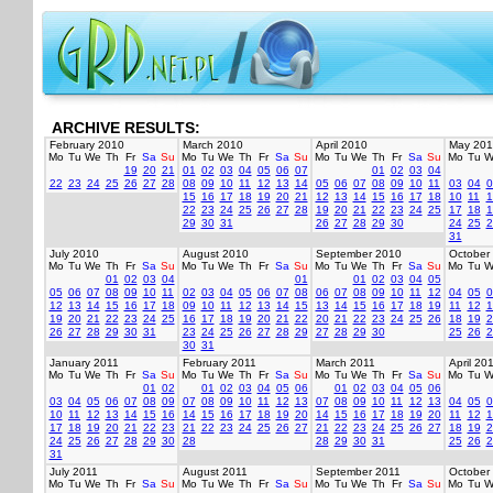
ARCHIVE RESULTS:
February 2010
March 2010
April 2010
May 201
Mo
Tu
We
Th
Fr
Sa
Su
Mo
Tu
We
Th
Fr
Sa
Su
Mo
Tu
We
Th
Fr
Sa
Su
Mo
Tu
W
19
20
21
01
02
03
04
05
06
07
01
02
03
04
22
23
24
25
26
27
28
08
09
10
11
12
13
14
05
06
07
08
09
10
11
03
04
0
15
16
17
18
19
20
21
12
13
14
15
16
17
18
10
11
1
22
23
24
25
26
27
28
19
20
21
22
23
24
25
17
18
1
29
30
31
26
27
28
29
30
24
25
2
31
July 2010
August 2010
September 2010
October
Mo
Tu
We
Th
Fr
Sa
Su
Mo
Tu
We
Th
Fr
Sa
Su
Mo
Tu
We
Th
Fr
Sa
Su
Mo
Tu
W
01
02
03
04
01
01
02
03
04
05
05
06
07
08
09
10
11
02
03
04
05
06
07
08
06
07
08
09
10
11
12
04
05
0
12
13
14
15
16
17
18
09
10
11
12
13
14
15
13
14
15
16
17
18
19
11
12
1
19
20
21
22
23
24
25
16
17
18
19
20
21
22
20
21
22
23
24
25
26
18
19
2
26
27
28
29
30
31
23
24
25
26
27
28
29
27
28
29
30
25
26
2
30
31
January 2011
February 2011
March 2011
April 20
Mo
Tu
We
Th
Fr
Sa
Su
Mo
Tu
We
Th
Fr
Sa
Su
Mo
Tu
We
Th
Fr
Sa
Su
Mo
Tu
W
01
02
01
02
03
04
05
06
01
02
03
04
05
06
03
04
05
06
07
08
09
07
08
09
10
11
12
13
07
08
09
10
11
12
13
04
05
0
10
11
12
13
14
15
16
14
15
16
17
18
19
20
14
15
16
17
18
19
20
11
12
1
17
18
19
20
21
22
23
21
22
23
24
25
26
27
21
22
23
24
25
26
27
18
19
2
24
25
26
27
28
29
30
28
28
29
30
31
25
26
2
31
July 2011
August 2011
September 2011
October
Mo
Tu
We
Th
Fr
Sa
Su
Mo
Tu
We
Th
Fr
Sa
Su
Mo
Tu
We
Th
Fr
Sa
Su
Mo
Tu
W