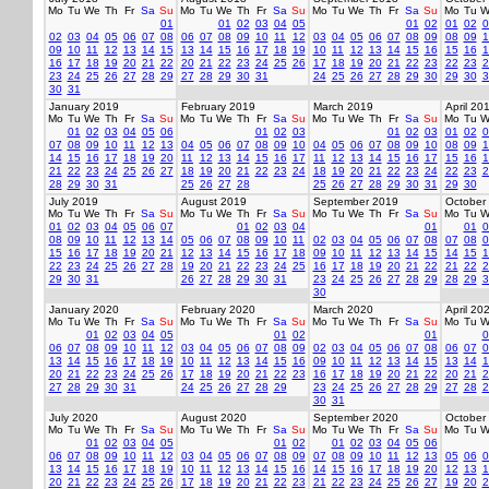
Mo
Tu
We
Th
Fr
Sa
Su
Mo
Tu
We
Th
Fr
Sa
Su
Mo
Tu
We
Th
Fr
Sa
Su
Mo
Tu
W
01
01
02
03
04
05
01
02
01
02
0
02
03
04
05
06
07
08
06
07
08
09
10
11
12
03
04
05
06
07
08
09
08
09
1
09
10
11
12
13
14
15
13
14
15
16
17
18
19
10
11
12
13
14
15
16
15
16
1
16
17
18
19
20
21
22
20
21
22
23
24
25
26
17
18
19
20
21
22
23
22
23
2
23
24
25
26
27
28
29
27
28
29
30
31
24
25
26
27
28
29
30
29
30
3
30
31
January 2019
February 2019
March 2019
April 20
Mo
Tu
We
Th
Fr
Sa
Su
Mo
Tu
We
Th
Fr
Sa
Su
Mo
Tu
We
Th
Fr
Sa
Su
Mo
Tu
W
01
02
03
04
05
06
01
02
03
01
02
03
01
02
0
07
08
09
10
11
12
13
04
05
06
07
08
09
10
04
05
06
07
08
09
10
08
09
1
14
15
16
17
18
19
20
11
12
13
14
15
16
17
11
12
13
14
15
16
17
15
16
1
21
22
23
24
25
26
27
18
19
20
21
22
23
24
18
19
20
21
22
23
24
22
23
2
28
29
30
31
25
26
27
28
25
26
27
28
29
30
31
29
30
July 2019
August 2019
September 2019
October
Mo
Tu
We
Th
Fr
Sa
Su
Mo
Tu
We
Th
Fr
Sa
Su
Mo
Tu
We
Th
Fr
Sa
Su
Mo
Tu
W
01
02
03
04
05
06
07
01
02
03
04
01
01
0
08
09
10
11
12
13
14
05
06
07
08
09
10
11
02
03
04
05
06
07
08
07
08
0
15
16
17
18
19
20
21
12
13
14
15
16
17
18
09
10
11
12
13
14
15
14
15
1
22
23
24
25
26
27
28
19
20
21
22
23
24
25
16
17
18
19
20
21
22
21
22
2
29
30
31
26
27
28
29
30
31
23
24
25
26
27
28
29
28
29
3
30
January 2020
February 2020
March 2020
April 20
Mo
Tu
We
Th
Fr
Sa
Su
Mo
Tu
We
Th
Fr
Sa
Su
Mo
Tu
We
Th
Fr
Sa
Su
Mo
Tu
W
01
02
03
04
05
01
02
01
0
06
07
08
09
10
11
12
03
04
05
06
07
08
09
02
03
04
05
06
07
08
06
07
0
13
14
15
16
17
18
19
10
11
12
13
14
15
16
09
10
11
12
13
14
15
13
14
1
20
21
22
23
24
25
26
17
18
19
20
21
22
23
16
17
18
19
20
21
22
20
21
2
27
28
29
30
31
24
25
26
27
28
29
23
24
25
26
27
28
29
27
28
2
30
31
July 2020
August 2020
September 2020
October
Mo
Tu
We
Th
Fr
Sa
Su
Mo
Tu
We
Th
Fr
Sa
Su
Mo
Tu
We
Th
Fr
Sa
Su
Mo
Tu
W
01
02
03
04
05
01
02
01
02
03
04
05
06
06
07
08
09
10
11
12
03
04
05
06
07
08
09
07
08
09
10
11
12
13
05
06
0
13
14
15
16
17
18
19
10
11
12
13
14
15
16
14
15
16
17
18
19
20
12
13
1
20
21
22
23
24
25
26
17
18
19
20
21
22
23
21
22
23
24
25
26
27
19
20
2