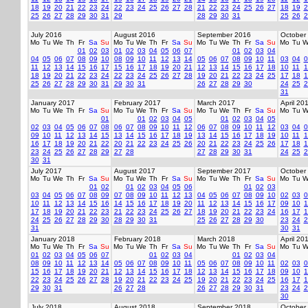
18
19
20
21
22
23
24
22
23
24
25
26
27
28
21
22
23
24
25
26
27
18
19
2
25
26
27
28
29
30
31
29
28
29
30
31
25
26
2
July 2016
August 2016
September 2016
October
Mo
Tu
We
Th
Fr
Sa
Su
Mo
Tu
We
Th
Fr
Sa
Su
Mo
Tu
We
Th
Fr
Sa
Su
Mo
Tu
W
01
02
03
01
02
03
04
05
06
07
01
02
03
04
04
05
06
07
08
09
10
08
09
10
11
12
13
14
05
06
07
08
09
10
11
03
04
0
11
12
13
14
15
16
17
15
16
17
18
19
20
21
12
13
14
15
16
17
18
10
11
1
18
19
20
21
22
23
24
22
23
24
25
26
27
28
19
20
21
22
23
24
25
17
18
1
25
26
27
28
29
30
31
29
30
31
26
27
28
29
30
24
25
2
31
January 2017
February 2017
March 2017
April 20
Mo
Tu
We
Th
Fr
Sa
Su
Mo
Tu
We
Th
Fr
Sa
Su
Mo
Tu
We
Th
Fr
Sa
Su
Mo
Tu
W
01
01
02
03
04
05
01
02
03
04
05
02
03
04
05
06
07
08
06
07
08
09
10
11
12
06
07
08
09
10
11
12
03
04
0
09
10
11
12
13
14
15
13
14
15
16
17
18
19
13
14
15
16
17
18
19
10
11
1
16
17
18
19
20
21
22
20
21
22
23
24
25
26
20
21
22
23
24
25
26
17
18
1
23
24
25
26
27
28
29
27
28
27
28
29
30
31
24
25
2
30
31
July 2017
August 2017
September 2017
October
Mo
Tu
We
Th
Fr
Sa
Su
Mo
Tu
We
Th
Fr
Sa
Su
Mo
Tu
We
Th
Fr
Sa
Su
Mo
Tu
W
01
02
01
02
03
04
05
06
01
02
03
03
04
05
06
07
08
09
07
08
09
10
11
12
13
04
05
06
07
08
09
10
02
03
0
10
11
12
13
14
15
16
14
15
16
17
18
19
20
11
12
13
14
15
16
17
09
10
1
17
18
19
20
21
22
23
21
22
23
24
25
26
27
18
19
20
21
22
23
24
16
17
1
24
25
26
27
28
29
30
28
29
30
31
25
26
27
28
29
30
23
24
2
31
30
31
January 2018
February 2018
March 2018
April 20
Mo
Tu
We
Th
Fr
Sa
Su
Mo
Tu
We
Th
Fr
Sa
Su
Mo
Tu
We
Th
Fr
Sa
Su
Mo
Tu
W
01
02
03
04
05
06
07
01
02
03
04
01
02
03
04
08
09
10
11
12
13
14
05
06
07
08
09
10
11
05
06
07
08
09
10
11
02
03
0
15
16
17
18
19
20
21
12
13
14
15
16
17
18
12
13
14
15
16
17
18
09
10
1
22
23
24
25
26
27
28
19
20
21
22
23
24
25
19
20
21
22
23
24
25
16
17
1
29
30
31
26
27
28
26
27
28
29
30
31
23
24
2
30
July 2018
August 2018
September 2018
October