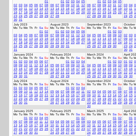
01
01
02
03
04
05
01
02
03
04
05
02
03
04
05
06
07
08
06
07
08
09
10
11
12
06
07
08
09
10
11
12
03
04
0
09
10
11
12
13
14
15
13
14
15
16
17
18
19
13
14
15
16
17
18
19
10
11
1
16
17
18
19
20
21
22
20
21
22
23
24
25
26
20
21
22
23
24
25
26
17
18
1
23
24
25
26
27
28
29
27
28
27
28
29
30
31
24
25
2
30
31
July 2023
August 2023
September 2023
October
Mo
Tu
We
Th
Fr
Sa
Su
Mo
Tu
We
Th
Fr
Sa
Su
Mo
Tu
We
Th
Fr
Sa
Su
Mo
Tu
W
01
02
01
02
03
04
05
06
01
02
03
03
04
05
06
07
08
09
07
08
09
10
11
12
13
04
05
06
07
08
09
10
02
03
0
10
11
12
13
14
15
16
14
15
16
17
18
19
20
11
12
13
14
15
16
17
09
10
1
17
18
19
20
21
22
23
21
22
23
24
25
26
27
18
19
20
21
22
23
24
16
17
1
24
25
26
27
28
29
30
28
29
30
31
25
26
27
28
29
30
23
24
2
31
30
31
January 2024
February 2024
March 2024
April 20
Mo
Tu
We
Th
Fr
Sa
Su
Mo
Tu
We
Th
Fr
Sa
Su
Mo
Tu
We
Th
Fr
Sa
Su
Mo
Tu
W
01
02
03
04
05
06
07
01
02
03
04
01
02
03
01
02
0
08
09
10
11
12
13
14
05
06
07
08
09
10
11
04
05
06
07
08
09
10
08
09
1
15
16
17
18
19
20
21
12
13
14
15
16
17
18
11
12
13
14
15
16
17
15
16
1
22
23
24
25
26
27
28
19
20
21
22
23
24
25
18
19
20
21
22
23
24
22
23
2
29
30
31
26
27
28
29
25
26
27
28
29
30
31
29
30
July 2024
August 2024
September 2024
October
Mo
Tu
We
Th
Fr
Sa
Su
Mo
Tu
We
Th
Fr
Sa
Su
Mo
Tu
We
Th
Fr
Sa
Su
Mo
Tu
W
01
02
03
04
05
06
07
01
02
03
04
01
01
0
08
09
10
11
12
13
14
05
06
07
08
09
10
11
02
03
04
05
06
07
08
07
08
0
15
16
17
18
19
20
21
12
13
14
15
16
17
18
09
10
11
12
13
14
15
14
15
1
22
23
24
25
26
27
28
19
20
21
22
23
24
25
16
17
18
19
20
21
22
21
22
2
29
30
31
26
27
28
29
30
31
23
24
25
26
27
28
29
28
29
3
30
January 2025
February 2025
March 2025
April 20
Mo
Tu
We
Th
Fr
Sa
Su
Mo
Tu
We
Th
Fr
Sa
Su
Mo
Tu
We
Th
Fr
Sa
Su
Mo
Tu
W
01
02
03
04
05
01
02
01
02
01
0
06
07
08
09
10
11
12
03
04
05
06
07
08
09
03
04
05
06
07
08
09
07
08
0
13
14
15
16
17
18
19
10
11
12
13
14
15
16
10
11
12
13
14
15
16
14
15
1
20
21
22
23
24
25
26
17
18
19
20
21
22
23
17
18
19
20
21
22
23
21
22
2
27
28
29
30
31
24
25
26
27
28
24
25
26
27
28
29
30
28
29
3