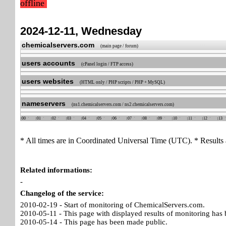
offline
2024-12-11, Wednesday
chemicalservers.com
(main page / forum)
users accounts
(cPanel login / FTP access)
users websites
(HTML only / PHP scripts / PHP + MySQL)
nameservers
(ns1.chemicalservers.com / ns2.chemicalservers.com)
00
01
02
03
04
05
06
07
08
09
10
11
12
13
* All times are in Coordinated Universal Time (UTC). * Results 
Related informations:
-
Changelog of the service:
2010-02-19 - Start of monitoring of ChemicalServers.com.
2010-05-11 - This page with displayed results of monitoring has 
2010-05-14 - This page has been made public.