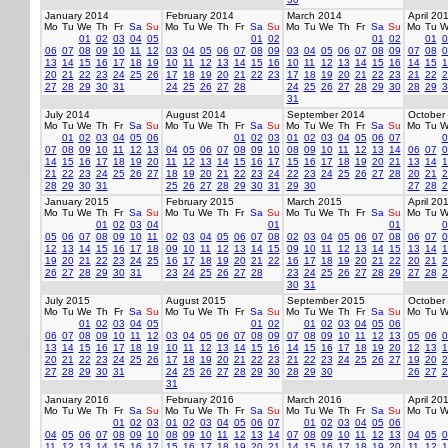
January 2014
February 2014
March 2014
April 20
Mo
Tu
We
Th
Fr
Sa
Su
Mo
Tu
We
Th
Fr
Sa
Su
Mo
Tu
We
Th
Fr
Sa
Su
Mo
Tu
W
01
02
03
04
05
01
02
01
02
01
0
06
07
08
09
10
11
12
03
04
05
06
07
08
09
03
04
05
06
07
08
09
07
08
0
13
14
15
16
17
18
19
10
11
12
13
14
15
16
10
11
12
13
14
15
16
14
15
1
20
21
22
23
24
25
26
17
18
19
20
21
22
23
17
18
19
20
21
22
23
21
22
2
27
28
29
30
31
24
25
26
27
28
24
25
26
27
28
29
30
28
29
3
31
July 2014
August 2014
September 2014
October
Mo
Tu
We
Th
Fr
Sa
Su
Mo
Tu
We
Th
Fr
Sa
Su
Mo
Tu
We
Th
Fr
Sa
Su
Mo
Tu
W
01
02
03
04
05
06
01
02
03
01
02
03
04
05
06
07
0
07
08
09
10
11
12
13
04
05
06
07
08
09
10
08
09
10
11
12
13
14
06
07
0
14
15
16
17
18
19
20
11
12
13
14
15
16
17
15
16
17
18
19
20
21
13
14
1
21
22
23
24
25
26
27
18
19
20
21
22
23
24
22
23
24
25
26
27
28
20
21
2
28
29
30
31
25
26
27
28
29
30
31
29
30
27
28
2
January 2015
February 2015
March 2015
April 20
Mo
Tu
We
Th
Fr
Sa
Su
Mo
Tu
We
Th
Fr
Sa
Su
Mo
Tu
We
Th
Fr
Sa
Su
Mo
Tu
W
01
02
03
04
01
01
0
05
06
07
08
09
10
11
02
03
04
05
06
07
08
02
03
04
05
06
07
08
06
07
0
12
13
14
15
16
17
18
09
10
11
12
13
14
15
09
10
11
12
13
14
15
13
14
1
19
20
21
22
23
24
25
16
17
18
19
20
21
22
16
17
18
19
20
21
22
20
21
2
26
27
28
29
30
31
23
24
25
26
27
28
23
24
25
26
27
28
29
27
28
2
30
31
July 2015
August 2015
September 2015
October
Mo
Tu
We
Th
Fr
Sa
Su
Mo
Tu
We
Th
Fr
Sa
Su
Mo
Tu
We
Th
Fr
Sa
Su
Mo
Tu
W
01
02
03
04
05
01
02
01
02
03
04
05
06
06
07
08
09
10
11
12
03
04
05
06
07
08
09
07
08
09
10
11
12
13
05
06
0
13
14
15
16
17
18
19
10
11
12
13
14
15
16
14
15
16
17
18
19
20
12
13
1
20
21
22
23
24
25
26
17
18
19
20
21
22
23
21
22
23
24
25
26
27
19
20
2
27
28
29
30
31
24
25
26
27
28
29
30
28
29
30
26
27
2
31
January 2016
February 2016
March 2016
April 20
Mo
Tu
We
Th
Fr
Sa
Su
Mo
Tu
We
Th
Fr
Sa
Su
Mo
Tu
We
Th
Fr
Sa
Su
Mo
Tu
W
01
02
03
01
02
03
04
05
06
07
01
02
03
04
05
06
04
05
06
07
08
09
10
08
09
10
11
12
13
14
07
08
09
10
11
12
13
04
05
0
11
12
13
14
15
16
17
15
16
17
18
19
20
21
14
15
16
17
18
19
20
11
12
1